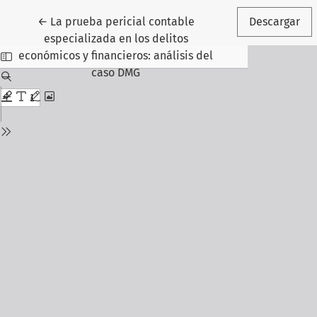
Volver a los detalles del artículo
←
La prueba pericial contable
Descargar
especializada en los delitos
económicos y financieros: análisis del
caso DMG