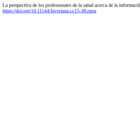
La perspectiva de los profesionales de la salud acerca de la informac
https://doi.org/10.11144/Javeriana.cc15-38.ppsa