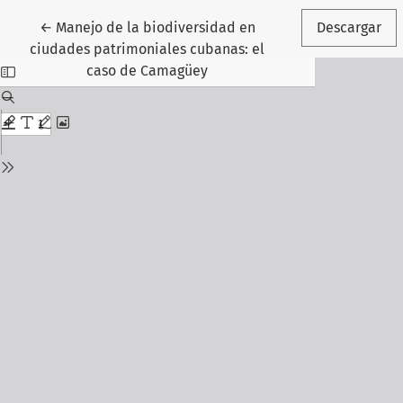
Volver a los detalles del artículo
←
Manejo de la biodiversidad en
Descargar
ciudades patrimoniales cubanas: el
caso de Camagüey