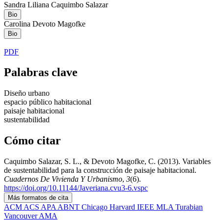
Sandra Liliana Caquimbo Salazar
Bio
Carolina Devoto Magofke
Bio
PDF
Palabras clave
Diseño urbano
espacio público habitacional
paisaje habitacional
sustentabilidad
Cómo citar
Caquimbo Salazar, S. L., & Devoto Magofke, C. (2013). Variables
de sustentabilidad para la construcción de paisaje habitacional.
Cuadernos De Vivienda Y Urbanismo
,
3
(6).
https://doi.org/10.11144/Javeriana.cvu3-6.vspc
Más formatos de cita
ACM
ACS
APA
ABNT
Chicago
Harvard
IEEE
MLA
Turabian
Vancouver
AMA