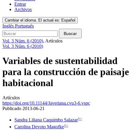
Entrar
Archivos
Cambiar el idioma. El actual es:
Español
Inglés
Portugués
Buscar
Vol. 3 Núm. 6 (2010)
,
Artículos
Vol. 3 Núm. 6 (2010)
Variables de sustentabilidad
para la construcción de paisaje
habitacional
Artículos
https://doi.org/10.11144/Javeriana.cvu3-6.vspc
Publicado 2013-06-21
+
−
Sandra Liliana Caquimbo Salazar
+
−
Carolina Devoto Magofke