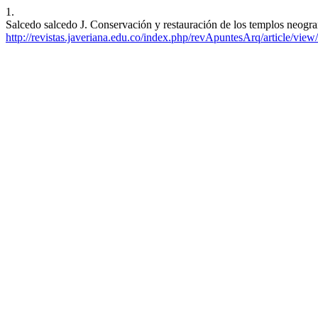
1.
Salcedo salcedo J. Conservación y restauración de los templos neogran
http://revistas.javeriana.edu.co/index.php/revApuntesArq/article/vie