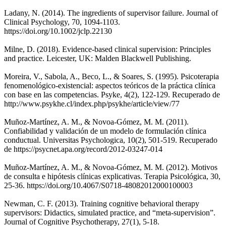
Ladany, N. (2014). The ingredients of supervisor failure. Journal of
Clinical Psychology, 70, 1094-1103.
https://doi.org/10.1002/jclp.22130
Milne, D. (2018). Evidence-based clinical supervision: Principles
and practice. Leicester, UK: Malden Blackwell Publishing.
Moreira, V., Sabola, A., Beco, L., & Soares, S. (1995). Psicoterapia
fenomenológico-existencial: aspectos teóricos de la práctica clínica
con base en las competencias. Psyke, 4(2), 122-129. Recuperado de
http://www.psykhe.cl/index.php/psykhe/article/view/77
Muñoz-Martínez, A. M., & Novoa-Gómez, M. M. (2011).
Confiabilidad y validación de un modelo de formulación clínica
conductual. Universitas Psychologica, 10(2), 501-519. Recuperado
de https://psycnet.apa.org/record/2012-03247-014
Muñoz-Martínez, A. M., & Novoa-Gómez, M. M. (2012). Motivos
de consulta e hipótesis clínicas explicativas. Terapia Psicológica, 30,
25-36. https://doi.org/10.4067/S0718-48082012000100003
Newman, C. F. (2013). Training cognitive behavioral therapy
supervisors: Didactics, simulated practice, and “meta-supervision”.
Journal of Cognitive Psychotherapy, 27(1), 5-18.