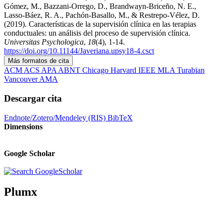
Gómez, M., Bazzani-Orrego, D., Brandwayn-Briceño, N. E.,
Lasso-Báez, R. A., Pachón-Basallo, M., & Restrepo-Vélez, D.
(2019). Características de la supervisión clínica en las terapias
conductuales: un análisis del proceso de supervisión clínica.
Universitas Psychologica
,
18
(4), 1-14.
https://doi.org/10.11144/Javeriana.upsy18-4.csct
Más formatos de cita
ACM
ACS
APA
ABNT
Chicago
Harvard
IEEE
MLA
Turabian
Vancouver
AMA
Descargar cita
Endnote/Zotero/Mendeley (RIS)
BibTeX
Dimensions
Google Scholar
Plumx