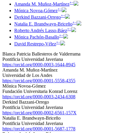
+
−
Amanda M. Muñoz-Martínez
+
−
Mónica Novoa-Gómez
+
−
Derkind Bazzani-Orrego
+
−
Natalia E. Brandwayn-Briceño
+
−
Roberto Andrés Lasso-Báez
+
−
Mónica Pachón-Basallo
+
−
David Restrepo-Vélez
Blanca Patricia Ballesteros de Valderrama
Pontificia Universidad Javeriana
https://orcid.org/0000-0003-1644-8945
Amanda M. Muñoz-Martínez
Universidad de Los Andes
https://orcid.org/0000-0001-5558-4355
Mónica Novoa-Gómez
Fundación Universitaria Konrad Lorenz
https://orcid.org/0000-0003-2434-6308
Derkind Bazzani-Orrego
Pontificia Universidad Javeriana
https://orcid.org/0000-0002-6561-157X
Natalia E. Brandwayn-Briceño
Pontificia Universidad Javeriana
https://orcid.org/0000-0001-5687-1778