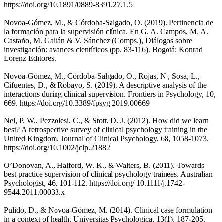
https://doi.org/10.1891/0889-8391.27.1.5
Novoa-Gómez, M., & Córdoba-Salgado, O. (2019). Pertinencia de
la formación para la supervisión clínica. En G. A. Campos, M. A.
Castaño, M. Gaitán & V. Sánchez (Comps.), Diálogos sobre
investigación: avances científicos (pp. 83-116). Bogotá: Konrad
Lorenz Editores.
Novoa-Gómez, M., Córdoba-Salgado, O., Rojas, N., Sosa, L.,
Cifuentes, D., & Robayo, S. (2019). A descriptive analysis of the
interactions during clinical supervision. Frontiers in Psychology, 10,
669. https://doi.org/10.3389/fpsyg.2019.00669
Nel, P. W., Pezzolesi, C., & Stott, D. J. (2012). How did we learn
best? A retrospective survey of clinical psychology training in the
United Kingdom. Journal of Clinical Psychology, 68, 1058-1073.
https://doi.org/10.1002/jclp.21882
O’Donovan, A., Halford, W. K., & Walters, B. (2011). Towards
best practice supervision of clinical psychology trainees. Australian
Psychologist, 46, 101-112. https://doi.org/ 10.1111/j.1742-
9544.2011.00033.x
Pulido, D., & Novoa-Gómez, M. (2014). Clinical case formulation
in a context of health. Universitas Psychologica, 13(1), 187-205.