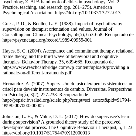
psychology®. APA handbook of ethics in psychology, Vol. 2.
Practice, teaching, and research (pp. 261–275). American
Psychological Association. https://doi.org/10.1037/13272-013
Guest, P. D., & Beutler, L. E. (1988). Impact of psychotherapy
supervision on therapist orientation and values. Journal of
Consulting and Clinical Psychology, 56(5), 653-658. Recuperado de
https://psycnet.apa.org/record/1989-09955-001
Hayes, S. C. (2004). Acceptance and commitment therapy, relational
frame theory, and the third wave of behavioral and cognitive
therapies. Behavior Therapy, 35, 639-665. Recuperado de
https://www.reachcambridge.com/wp-content/uploads/providing-a-
rationale-on-different-treatments.pdf
Hernández, A. (2007). Supervisión de psicoterapeutas sistémicos: un
crisol para devenir instrumentos de cambio. Diversitas. Perspectivas
en Psicología, 3(2), 227-238. Recuperado de
http://pepsic.bvsalud.org/scielo.php?script=sci_arttext&pid=S1794-
99982007000200005
Johnston, L. H., & Milne, D. L. (2012). How do supervisee’s learn
during supervision? A grounded theory study of the perceived
developmental process. The Cognitive Behaviour Therapist, 5, 1-23.
https://doi.org/10.1017/S1754470X12000013