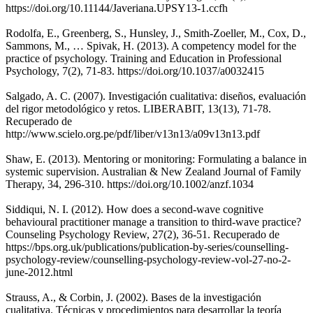
https://doi.org/10.11144/Javeriana.UPSY13-1.ccfh
Rodolfa, E., Greenberg, S., Hunsley, J., Smith-Zoeller, M., Cox, D.,
Sammons, M., … Spivak, H. (2013). A competency model for the
practice of psychology. Training and Education in Professional
Psychology, 7(2), 71-83. https://doi.org/10.1037/a0032415
Salgado, A. C. (2007). Investigación cualitativa: diseños, evaluación
del rigor metodológico y retos. LIBERABIT, 13(13), 71-78.
Recuperado de
http://www.scielo.org.pe/pdf/liber/v13n13/a09v13n13.pdf
Shaw, E. (2013). Mentoring or monitoring: Formulating a balance in
systemic supervision. Australian & New Zealand Journal of Family
Therapy, 34, 296-310. https://doi.org/10.1002/anzf.1034
Siddiqui, N. I. (2012). How does a second-wave cognitive
behavioural practitioner manage a transition to third-wave practice?
Counseling Psychology Review, 27(2), 36-51. Recuperado de
https://bps.org.uk/publications/publication-by-series/counselling-
psychology-review/counselling-psychology-review-vol-27-no-2-
june-2012.html
Strauss, A., & Corbin, J. (2002). Bases de la investigación
cualitativa. Técnicas y procedimientos para desarrollar la teoría