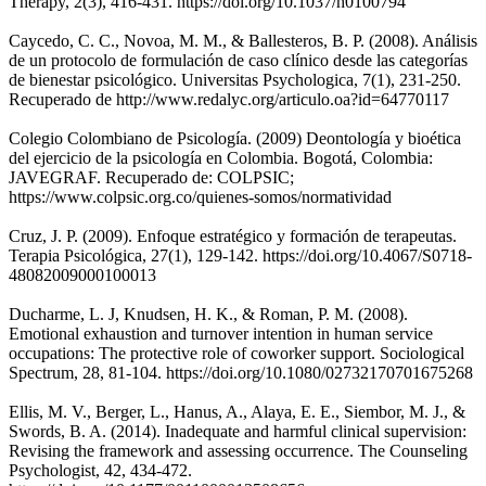
Therapy, 2(3), 416-431. https://doi.org/10.1037/h0100794
Caycedo, C. C., Novoa, M. M., & Ballesteros, B. P. (2008). Análisis
de un protocolo de formulación de caso clínico desde las categorías
de bienestar psicológico. Universitas Psychologica, 7(1), 231-250.
Recuperado de http://www.redalyc.org/articulo.oa?id=64770117
Colegio Colombiano de Psicología. (2009) Deontología y bioética
del ejercicio de la psicología en Colombia. Bogotá, Colombia:
JAVEGRAF. Recuperado de: COLPSIC;
https://www.colpsic.org.co/quienes-somos/normatividad
Cruz, J. P. (2009). Enfoque estratégico y formación de terapeutas.
Terapia Psicológica, 27(1), 129-142. https://doi.org/10.4067/S0718-
48082009000100013
Ducharme, L. J, Knudsen, H. K., & Roman, P. M. (2008).
Emotional exhaustion and turnover intention in human service
occupations: The protective role of coworker support. Sociological
Spectrum, 28, 81-104. https://doi.org/10.1080/02732170701675268
Ellis, M. V., Berger, L., Hanus, A., Alaya, E. E., Siembor, M. J., &
Swords, B. A. (2014). Inadequate and harmful clinical supervision:
Revising the framework and assessing occurrence. The Counseling
Psychologist, 42, 434-472.