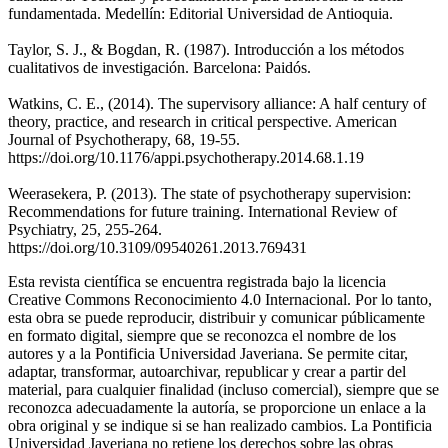
fundamentada. Medellín: Editorial Universidad de Antioquia.
Taylor, S. J., & Bogdan, R. (1987). Introducción a los métodos
cualitativos de investigación. Barcelona: Paidós.
Watkins, C. E., (2014). The supervisory alliance: A half century of
theory, practice, and research in critical perspective. American
Journal of Psychotherapy, 68, 19-55.
https://doi.org/10.1176/appi.psychotherapy.2014.68.1.19
Weerasekera, P. (2013). The state of psychotherapy supervision:
Recommendations for future training. International Review of
Psychiatry, 25, 255-264.
https://doi.org/10.3109/09540261.2013.769431
Esta revista científica se encuentra registrada bajo la licencia
Creative Commons Reconocimiento 4.0 Internacional. Por lo tanto,
esta obra se puede reproducir, distribuir y comunicar públicamente
en formato digital, siempre que se reconozca el nombre de los
autores y a la Pontificia Universidad Javeriana. Se permite citar,
adaptar, transformar, autoarchivar, republicar y crear a partir del
material, para cualquier finalidad (incluso comercial), siempre que se
reconozca adecuadamente la autoría, se proporcione un enlace a la
obra original y se indique si se han realizado cambios. La Pontificia
Universidad Javeriana no retiene los derechos sobre las obras