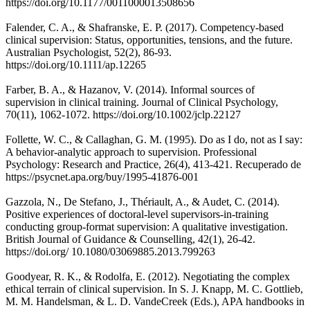
https://doi.org/10.1177/0011000013508656
Falender, C. A., & Shafranske, E. P. (2017). Competency-based
clinical supervision: Status, opportunities, tensions, and the future.
Australian Psychologist, 52(2), 86-93.
https://doi.org/10.1111/ap.12265
Farber, B. A., & Hazanov, V. (2014). Informal sources of
supervision in clinical training. Journal of Clinical Psychology,
70(11), 1062-1072. https://doi.org/10.1002/jclp.22127
Follette, W. C., & Callaghan, G. M. (1995). Do as I do, not as I say:
A behavior-analytic approach to supervision. Professional
Psychology: Research and Practice, 26(4), 413-421. Recuperado de
https://psycnet.apa.org/buy/1995-41876-001
Gazzola, N., De Stefano, J., Thériault, A., & Audet, C. (2014).
Positive experiences of doctoral-level supervisors-in-training
conducting group-format supervision: A qualitative investigation.
British Journal of Guidance & Counselling, 42(1), 26-42.
https://doi.org/ 10.1080/03069885.2013.799263
Goodyear, R. K., & Rodolfa, E. (2012). Negotiating the complex
ethical terrain of clinical supervision. In S. J. Knapp, M. C. Gottlieb,
M. M. Handelsman, & L. D. VandeCreek (Eds.), APA handbooks in