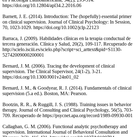
https://doi.org/10.12804/apl34.2.2016.06
Barnett, J. E. (2014). Introduction: The (hopefully) essential primer
on clinical supervision. Journal of Clinical Psychology: In Session,
70, 1023-1029. https://doi.org/10.1002/jclp.22123
Barraca, J. (2009). Habilidades clínicas en la terapia conductual de
tercera generación. Clínica y Salud, 20(2), 109-117. Recuperado de
http://scielo.isciii.es/scielo.php?script=sci_arttext&pid=S1130-
52742009000200001
Bernard, J. M. (2006). Tracing the development of clinical
supervision. The Clinical Supervisor, 24(1-2), 3-21.
https://doi.org/10.1300/J001v24n01_02
Bernard, J. M., & Goodyear, R. J. (2014). Fundamentals of clinical
supervision (5.a ed.). Boston, MA: Pearson.
Bootzin, R. R., & Ruggill, J. S. (1988). Training issues in behavior
therapy. Journal of Consulting and Clinical Psychology, 56(5), 703-
709. Recuperado de https://psycnet.apa.org/record/1989-09930-001
Callaghan, G. M. (2006). Functional analytic psychotherapy and
supervision. International Journal of Behavioral Consultation and