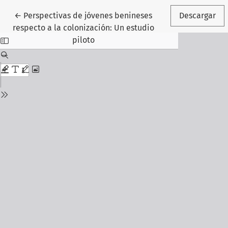
Volver a los detalles del artículo
←
Perspectivas de jóvenes benineses
Descargar
respecto a la colonización: Un estudio
piloto