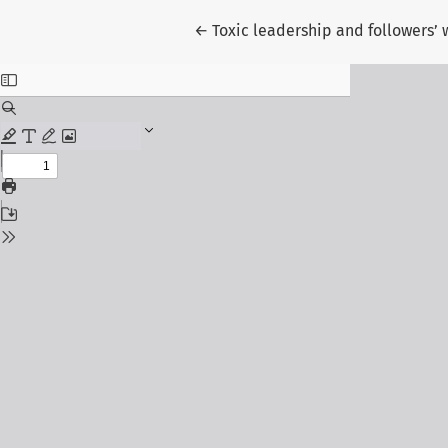
Volver a los detalles del artículo
←
Toxic leadership and followers’ 