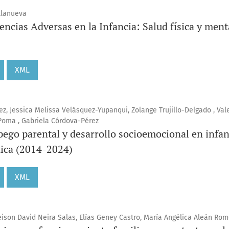
llanueva
encias Adversas en la Infancia: Salud física y menta
XML
ez, Jessica Melissa Velásquez-Yupanqui, Zolange Trujillo-Delgado , Val
Poma , Gabriela Córdova-Pérez
pego parental y desarrollo socioemocional en infan
tica (2014-2024)
XML
ison David Neira Salas, Elías Geney Castro, María Angélica Aleán Rom