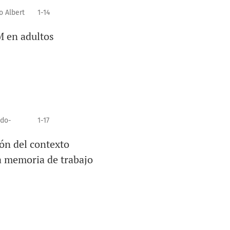
o Albert
1-14
M en adultos
ado-
1-17
ón del contexto
la memoria de trabajo