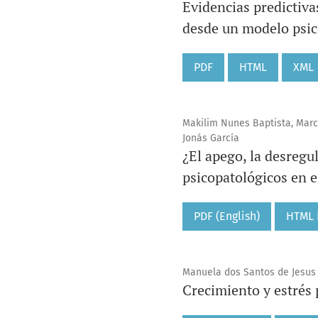
Evidencias predictivas
desde un modelo psic
PDF
HTML
XML
Makilim Nunes Baptista, Marce
Jonás García
¿El apego, la desregu
psicopatológicos en e
PDF (English)
HTML F
Manuela dos Santos de Jesus S
Crecimiento y estrés