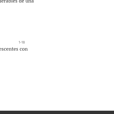
nerables de una
1-18
lescentes con