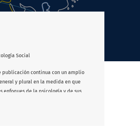
cología Social
de publicación continua con un amplio
general y plural en la medida en que
os enfoques de la psicología y de sus
 es dedicado a un tópico específico de
pósito de Universitas es convertirse en
eferente permanente de visibilidad e