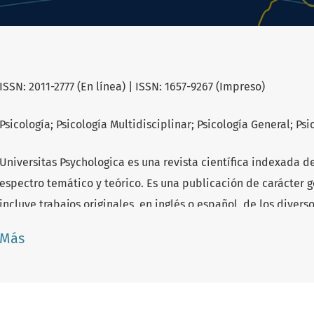
ISSN: 2011-2777 (En línea) | ISSN: 1657-9267 (Impreso)
Psicología; Psicología Multidisciplinar; Psicología General; Psi
Universitas Psychologica es una revista científica indexada 
espectro temático y teórico. Es una publicación de carácter 
incluye trabajos originales, en inglés o español, de los divers
distintos campos de aplicación. Cada año un número especial
Más
distintas áreas de la psicología (número monográfico). El pro
una fuente importante de consulta a nivel mundial y en un r
intercambio.