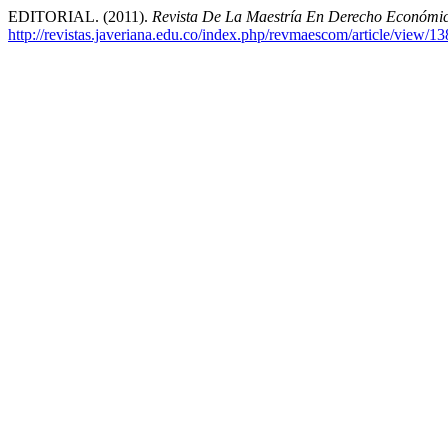
EDITORIAL. (2011).
Revista De La Maestría En Derecho Económi
http://revistas.javeriana.edu.co/index.php/revmaescom/article/view/1