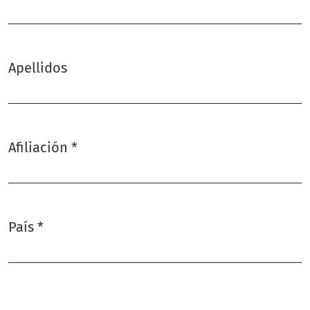
Obligatorio
Apellidos
Afiliación
*
Obligatorio
País
*
Obligatorio