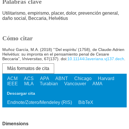
Palabras clave
Utilitarismo
empirismo
placer
dolor
prevención general
daño social
Beccaria
Helvétius
Cómo citar
Muñoz García, M.A. (2018) “‘Del espíritu’ (1758), de Claude-Adrien
Helvétius: su impronta en el pensamiento penal de Cesare
Beccaria”,
Vniversitas
, 67(137). doi:
10.11144/Javeriana.vj137.dech
.
Más formatos de cita
ACM
ACS
APA
ABNT
Chicago
Harvard
IEEE
MLA
Turabian
Vancouver
AMA
Descargar cita
Endnote/Zotero/Mendeley (RIS)
BibTeX
Dimensions