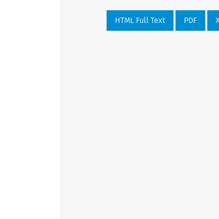
HTML Full Text
PDF