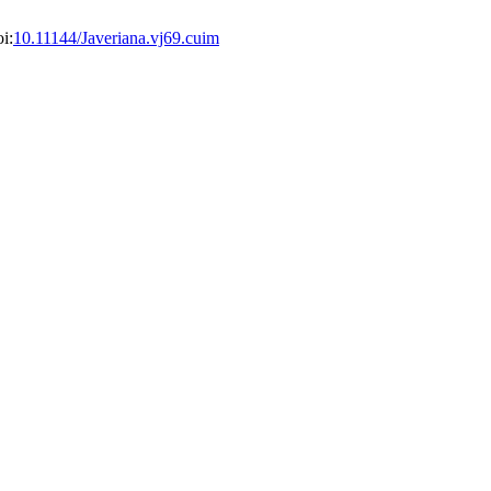
i:
10.11144/Javeriana.vj69.cuim