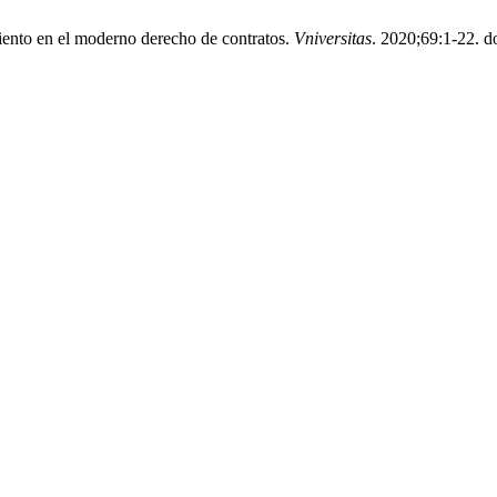
iento en el moderno derecho de contratos.
Vniversitas
. 2020;69:1-22. do