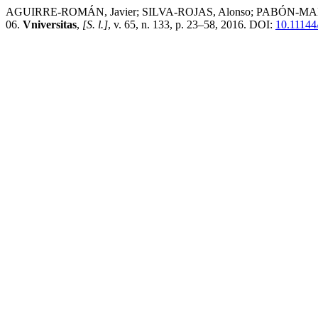
AGUIRRE-ROMÁN, Javier; SILVA-ROJAS, Alonso; PABÓN-MANTILLA, Ana
06.
Vniversitas
,
[S. l.]
, v. 65, n. 133, p. 23–58, 2016. DOI:
10.11144/