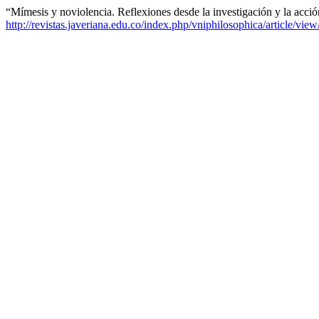
“Mímesis y noviolencia. Reflexiones desde la investigación y la acci
http://revistas.javeriana.edu.co/index.php/vniphilosophica/article/vie