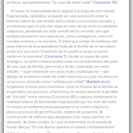
se llama, apropiadamente, “La casa del árbol caído” (
Courtoisie 34
).
Al trazar la materialidad de lo vegetal a lo largo de esta novela
fragmentada, episódica, se puede ver una asociación entre la
historia íntima de una familia disfuncional y estructuras sociales y
económicas que no solo nos separan unos de los otros en unidades
solipsistas, perdiendo así todo sentido de lo comunal, sino que
también presumen una separación, clara y antagónica, entre los
mundos humano y no humano. El árbol que rompe las baldosas del
patio interno de la propiedad privada de la familia de la narradora
actúa a la vez como “el pulmón de la cuadra y ocupa un punto
medio en la manzana” (
Courtoisie 7
). Desde un punto de vista
ecológico, un árbol solitario podría estar encerrado dentro del patio
de una casa de familia, pero está a la vez conectado con otros
árboles —y por extensión con otras redes multiespecies— por
debajo de la tierra a través de redes micorrízicas y por vía aérea en
un proceso conocido como “señalización volátil” (
Baldwin
et al
.
).
Ampliando el lente para vislumbrar cómo la historia de la familia va
en paralelo con procesos urbanísticos, la novela lamenta la pérdida
de “vínculos” entre vecinos (Courtoisie 68) y captura vívidamente la
realidad urbana de Montevideo bajo presión por los usos del suelo.
La novela se ambienta exclusivamente en el centro urbano en
plenos procesos de gentrificación, repleto de proyectos de
construcción de edificios que desplazan a los viejos barrios; no
obstante, de todos modos, lo rural se entromete en la novela de
forma oblicua: “En mis diarios aparece el campo constantemente”
17