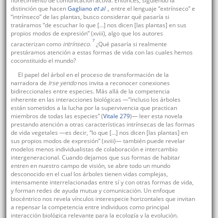
florecimiento de comunicación activa. Entonces, siguiendo la
distinción que hacen
Gagliano
et al
., entre el lenguaje “extrínseco” e
“intrínseco” de las plantas, busco considerar qué pasaría si
tratáramos “de escuchar lo que […] nos dicen [las plantas] en sus
propios modos de expresión” (xviii), algo que los autores
7
caracterizan como
intrínseco
.
¿Qué pasaría si realmente
prestáramos atención a estas formas de vida con las cuales hemos
coconstituido el mundo?
El papel del árbol en el proceso de transformación de la
narradora de
Irse yendo
nos invita a reconocer conexiones
bidireccionales entre especies. Más allá de la competencia
inherente en las interacciones biológicas —”incluso los árboles
están sometidos a la lucha por la supervivencia que practican
miembros de todas las especies” (
Vitale 279
)— leer esta novela
prestando atención a otras características intrínsecas de las formas
de vida vegetales —es decir, “lo que […] nos dicen [las plantas] en
sus propios modos de expresión” (xviii)— también puede revelar
modelos menos individualistas de colaboración e intercambio
intergeneracional. Cuando dejamos que sus formas de habitar
entren en nuestro campo de visión, se abre todo un mundo
desconocido en el cual los árboles tienen vidas complejas,
intensamente interrelacionadas entre sí y con otras formas de vida,
y forman redes de ayuda mutua y comunicación. Un enfoque
biocéntrico nos revela vínculos interespecie horizontales que invitan
a repensar la competencia entre individuos como principal
interacción biológica relevante para la ecología y la evolución.