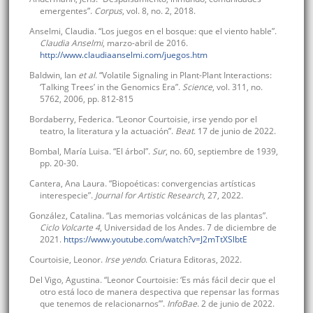
emergentes”.
Corpus
, vol. 8, no. 2, 2018.
Anselmi, Claudia. “Los juegos en el bosque: que el viento hable”.
Claudia Anselmi
, marzo-abril de 2016.
http://www.claudiaanselmi.com/juegos.htm
Baldwin, Ian
et al
. “Volatile Signaling in Plant-Plant Interactions:
‘Talking Trees’ in the Genomics Era”.
Science
, vol. 311, no.
5762, 2006, pp. 812-815
Bordaberry, Federica. “Leonor Courtoisie, irse yendo por el
teatro, la literatura y la actuación”.
Beat
. 17 de junio de 2022.
Bombal, María Luisa. “El árbol”.
Sur
, no. 60, septiembre de 1939,
pp. 20-30.
Cantera, Ana Laura. “Biopoéticas: convergencias artísticas
interespecie”.
Journal for Artistic Research
, 27, 2022.
González, Catalina. “Las memorias volcánicas de las plantas”.
Ciclo Volcarte 4
, Universidad de los Andes. 7 de diciembre de
2021.
https://www.youtube.com/watch?v=J2mTtXSlbtE
Courtoisie, Leonor.
Irse yendo
. Criatura Editoras, 2022.
Del Vigo, Agustina. “Leonor Courtoisie: ‘Es más fácil decir que el
otro está loco de manera despectiva que repensar las formas
que tenemos de relacionarnos’”.
InfoBae
. 2 de junio de 2022.