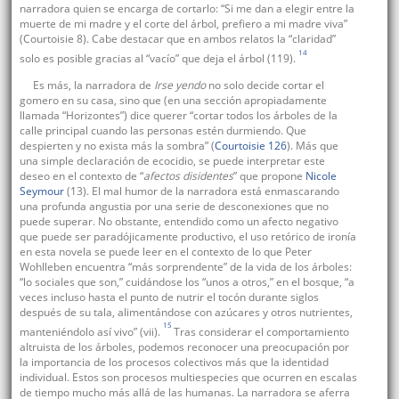
narradora quien se encarga de cortarlo: “Si me dan a elegir entre la
muerte de mi madre y el corte del árbol, prefiero a mi madre viva”
(Courtoisie 8). Cabe destacar que en ambos relatos la “claridad”
14
solo es posible gracias al “vacío” que deja el árbol (119).
Es más, la narradora de
Irse yendo
no solo decide cortar el
gomero en su casa, sino que (en una sección apropiadamente
llamada “Horizontes”) dice querer “cortar todos los árboles de la
calle principal cuando las personas estén durmiendo. Que
despierten y no exista más la sombra” (
Courtoisie 126
). Más que
una simple declaración de ecocidio, se puede interpretar este
deseo en el contexto de “
afectos disidentes
” que propone
Nicole
Seymour
(13). El mal humor de la narradora está enmascarando
una profunda angustia por una serie de desconexiones que no
puede superar. No obstante, entendido como un afecto negativo
que puede ser paradójicamente productivo, el uso retórico de ironía
en esta novela se puede leer en el contexto de lo que Peter
Wohlleben encuentra “más sorprendente” de la vida de los árboles:
“lo sociales que son,” cuidándose los “unos a otros,” en el bosque, “a
veces incluso hasta el punto de nutrir el tocón durante siglos
después de su tala, alimentándose con azúcares y otros nutrientes,
15
manteniéndolo así vivo” (vii).
Tras considerar el comportamiento
altruista de los árboles, podemos reconocer una preocupación por
la importancia de los procesos colectivos más que la identidad
individual. Estos son procesos multiespecies que ocurren en escalas
de tiempo mucho más allá de las humanas. La narradora se aferra