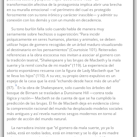
transformación afectiva de la protagonista implica abrir una brecha
en su muralla emocional —el perímetro del cual es protegido
ferozmente con su tono irónico y carácter irascible— y admitir su
conexión con los demás y con un mundo en decadencia.
Su tono burlón falla solo cuando habla de manera muy
seriamente sobre hechizos o superstición: “Para incidir
psíquicamente en seres humanos, plantas y animales, se deben
utilizar hojas de gomero recogidas de un árbol maduro visualizando
al destinatario en los pensamientos” (Courtoisie 101). Reiteradas
referencias a la obra escocesa nos invitan a asociar al gomero con
la tradición teatral, “Shakespeare y las brujas de Macbeth y la mala
suerte y la remil concha de mi madre” (119). La experiencia del
aborto espontáneo resuena con la figura de Lady Macbeth que “se
te lleva los hijos” (110). A su vez, su propio útero expulsivo es un
espejo de la casa que la está “echando desde hace más de un año”
9
(97).
En la obra de Shakespeare, solo cuando los árboles del
bosque de Birnam se trasladan a Dunsinane Hill —contra toda
lógica y razón— Macbeth se da cuenta de que se ha cumplido la
predicción de las brujas. El fin de Macbeth deja en evidencia cómo
la comprensión racional del mundo ha desplazado modelos sociales
más antiguos y así revela nuestros sesgos modernos en torno al
poder de acción del mundo natural.
La narradora insiste que “el gomero da mala suerte, yo ya lo
sabía, está en todos lados, está en internet y se lo dije a mi madre