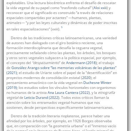
explotables. Una lectura biocéntrica enfrenta el desafío de rescatar
la vida vegetal de su papel como “trasfondo cultural” (
Aloi xxiii
) y
reconocer que el significado es construido “a través de relaciones
espaciales compartidas por actantes” —humanos, plantas,
animales— “y por las leyes culturales y dinámicas de poder inscritas
5
en tales espacializaciones” (xxiii).
Dentro de las tradiciones críticas latinoamericanas, una variedad
de autores han dialogado con el giro botánico reciente, una
formación interdisciplinaria que desafía la ceguera vegetal,
precisamente señalando cómo las plantas, los árboles, los bosques
y otros seres vegetales subyacen a la política espacial, por ejemplo,
el concepto del
“despaisamiento
” de
Andermann (2018)
; el trabajo
de
González Arango sobre “las memorias volcánicas de las plantas”
(2021)
; el estudio de Uriarte sobre el papel de la “desertificación” en
proyectos modernos de consolidación estatal (
2020
); el
pensamiento amazónico con la vida vegetal en
Duchesne Winter
(2019)
; los estudios sobre los vínculos horizontales con organismos
no humanos de la artista
Ana Laura Cantera (2022)
, y la
etnografía
vegetal
de
Leticia Durand (2022)
. Todos estos críticos llaman la
atención sobre los entramados vegetal-humanos que nos
sostienen, desde perspectivas específicamente latinoamericanas.
Dentro de la tradición literaria rioplatense, parece haber una
afinidad por los árboles, por ejemplo, en 1926 Borges observaba
que, en comparación con “la geometría urbana” o el “inmenso vacío
de la pampa” en la literatura de Buenos Aires, el “estilo mismo” de