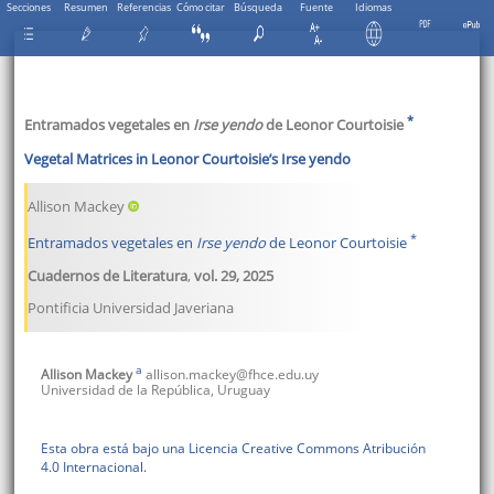
Secciones
Resumen
Referencias
Cómo citar
Búsqueda
Fuente
Idiomas
*
Entramados vegetales en
Irse yendo
de Leonor Courtoisie
Vegetal Matrices in Leonor Courtoisie’s Irse yendo
Allison Mackey
*
Entramados vegetales en
Irse yendo
de Leonor Courtoisie
Cuadernos de Literatura
,
vol. 29
,
2025
Pontificia Universidad Javeriana
a
Allison
Mackey
allison.mackey@fhce.edu.uy
Universidad de la República
,
Uruguay
Esta obra está bajo una Licencia Creative Commons Atribución
4.0 Internacional.