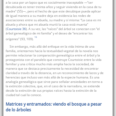
a la casa por un lapso que es socialmente inaceptable —“ser
desubicada es tener treinta años y seguir viviendo en la casa de tu
madre” (55)—, pero el hecho de que este desubique pueda aplicar
de igual manera a su madre deja en evidencia las redes de
asociaciones entre su abuela, su madre y sí misma: “La casa es mi
abuela y ahora que mi abuela murió la casa está muerta”
(
Courtoisie 36
). A su vez, las “raíces” del árbol se conectan con “el
árbol genealógico de mi familia” y el deseo de “encontrar los
16
orígenes” (93, 109).
Sin embargo, más allá del enfoque en la vida íntima de una
familia, orientarnos hacia la textualidad vegetal de la novela nos
permite relacionar la comparación genealógica entre el árbol y la
protagonista con el paralelo que construye Courtoisie entre la vida
familiar y una crítica mucho más amplia hacia la sociedad, de
manera que se destaca precisamente la necesidad de encontrar
claridad a través de la distancia, en un reconocimiento de lazos y de
herencias que incluso van más allá de la especie humana. Es una
analogía genealógica que sirve para señalar ansiedades en torno a
la extinción colectiva, que, en el caso de la narradora, se extiende
desde la extinción de sus propias raíces hasta la extinción de la
ciudad tal cual la conoce.
Matrices y entramados: viendo el bosque a pesar
de lo árboles