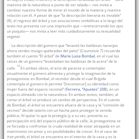
maestra de la naturaleza a punto de ser talada— nos invita a
cambiar nuestra forma de mirar el mundo de la materia y nuestra
relación con él. A pesar de que “la descripción literaria es inviable”
(8), el regreso del árbol y sus asociaciones simbólicas a lo largo del
texto nos presenta con una impresión que —entrecerrando los ojos
un poquito— nos invita a leer más cuidadosamente su textualidad
vegetal.
La descripción del gomero que “levantó las baldosas naranjas
ahora verdes musgo quebradas del patio” (Courtoisie 7) recuerda
también el cuento “El árbol” de
María Luisa Bombal
, en el cual las
raíces de un gomero “levantaban las baldosas de la acera” de la
13
calle.
En ambas obras, el acto de pararse a contemplar
visualmente el gomero alimenta y protege la imaginación de la
protagonista: en Bombal, el vestidor desde el cual Brígida
contempla el gomero le permite “[reconstruir] su identidad como
mujer fuera del espacio racional” (
Ferreira, “Apuntes” 208
), en un
espacio alineado con la naturaleza. En ambos textos, también, al
cortar el árbol se produce un cambio de perspectiva. En el cuento
de Bombal, el árbol se encuentra afuera de la casa y la “comisión de
vecinos” decide talarlo con un hacha para proteger la vereda
pública. Al quitar lo que la protegía (y a su vez, prevenía su
participación en) del espacio público de la calle, la protagonista se
ve forzada a confrontar la cruda realidad de estar atrapada en un
matrimonio sin amor y sin posibilidades de crecer. En el caso de
Irse yendo
, el árbol se encuentra en el interior de la casa y es la