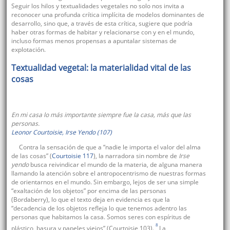
Seguir los hilos y textualidades vegetales no solo nos invita a
reconocer una profunda crítica implícita de modelos dominantes de
desarrollo, sino que, a través de esta crítica, sugiere que podría
haber otras formas de habitar y relacionarse con y en el mundo,
incluso formas menos propensas a apuntalar sistemas de
explotación.
Textualidad vegetal: la materialidad vital de las
cosas
En mi casa lo más importante siempre fue la casa, más que las
personas.
Leonor Courtoisie,
Irse Yendo
(107)
Contra la sensación de que a “nadie le importa el valor del alma
de las cosas” (
Courtoisie 117
), la narradora sin nombre de
Irse
yendo
busca reivindicar el mundo de la materia, de alguna manera
llamando la atención sobre el antropocentrismo de nuestras formas
de orientarnos en el mundo. Sin embargo, lejos de ser una simple
“exaltación de los objetos” por encima de las personas
(Bordaberry), lo que el texto deja en evidencia es que la
“decadencia de los objetos refleja lo que tenemos adentro las
personas que habitamos la casa. Somos seres con espíritus de
8
plástico, basura y papeles viejos” (Courtoisie 103).
La