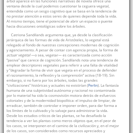
árbol aparece en las funciones narrativas de novela ofrece una
ventana desde la cual podemos cuestionar la ceguera vegetal,
entendida como un sesgo cognitivo que se basa en la tendencia de
no prestar atención a estos seres de quienes depende toda la vida.
Al mismo tiempo, tiene el potencial de abrir un espacio o puente
hacia discusiones ontológicas sobre los árboles.
Catriona Sandilands argumenta que, ya desde la clasificación
jerárquica de las formas de vida de Aristóteles, lo vegetal está
relegado al fondo de nuestras concepciones modernas de cognición
y agenciamiento. A pesar de contar con agencia propia, la forma de
actuar vegetal
—o sea, vegetar— es caracterizada como acción
“pasiva” que carece de cognición. Sandilands nota una tendencia de
emplear descriptores vegetales para referir a una falta de vitalidad
y “degradar la forma de vivir que vegeta en el proceso de defender
el razonamiento, la reflexión y la comprensión” activa (18-19). Sin
embargo, si no fuera por los árboles, todas las grandes
“civilizaciones” históricas y actuales no existirían (
Perlin
). La fantasía
humana de una subjetividad autónoma y racional no contaminada
por lo material ha sido la cosmovisión motora detrás de esfuerzos
coloniales y de la modernidad biopolítica: el impulso de limpiar, de
erradicar, también de controlar e imponer orden, para dar forma a
los límites de lo cultivado y lo salvaje para administrar la vida.
Desde los estudios críticos de las plantas, se ha desafiado la
tendencia a ver las plantas como meros objetos que, en el peor de
los casos, se interponen en el camino de la civilización y, en el mejor
de los casos, son considerados como recursos apreciados y