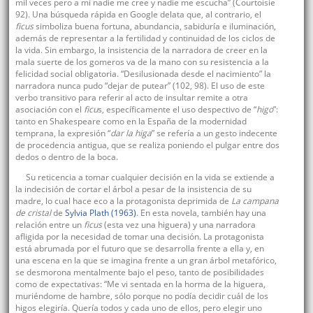
mil veces pero a mí nadie me cree y nadie me escucha” (Courtoisie
92). Una búsqueda rápida en Google delata que, al contrario, el
ficus
simboliza buena fortuna, abundancia, sabiduría e iluminación,
además de representar a la fertilidad y continuidad de los ciclos de
la vida. Sin embargo, la insistencia de la narradora de creer en la
mala suerte de los gomeros va de la mano con su resistencia a la
felicidad social obligatoria. “Desilusionada desde el nacimiento” la
narradora nunca pudo “dejar de putear” (102, 98). El uso de este
verbo transitivo para referir al acto de insultar remite a otra
asociación con el
ficu
s, específicamente el uso despectivo de “
higo
”:
tanto en Shakespeare como en la España de la modernidad
temprana, la expresión “
dar la higa
” se refería a un gesto indecente
de procedencia antigua, que se realiza poniendo el pulgar entre dos
dedos o dentro de la boca.
Su reticencia a tomar cualquier decisión en la vida se extiende a
la indecisión de cortar el árbol a pesar de la insistencia de su
madre, lo cual hace eco a la protagonista deprimida de
La campana
de cristal
de
Sylvia Plath (1963)
. En esta novela, también hay una
relación entre un
ficus
(esta vez una higuera) y una narradora
afligida por la necesidad de tomar una decisión. La protagonista
está abrumada por el futuro que se desarrolla frente a ella y, en
una escena en la que se imagina frente a un gran árbol metafórico,
se desmorona mentalmente bajo el peso, tanto de posibilidades
como de expectativas: “Me vi sentada en la horma de la higuera,
muriéndome de hambre, sólo porque no podía decidir cuál de los
higos elegiría. Quería todos y cada uno de ellos, pero elegir uno