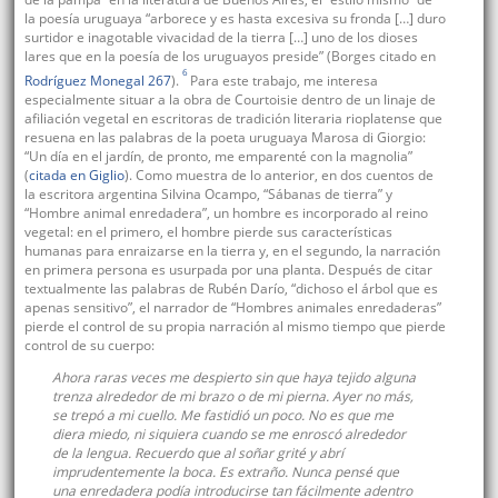
la poesía uruguaya “arborece y es hasta excesiva su fronda […] duro
surtidor e inagotable vivacidad de la tierra […] uno de los dioses
lares que en la poesía de los uruguayos preside” (Borges citado en
6
Rodríguez Monegal 267
).
Para este trabajo, me interesa
especialmente situar a la obra de Courtoisie dentro de un linaje de
afiliación vegetal en escritoras de tradición literaria rioplatense que
resuena en las palabras de la poeta uruguaya Marosa di Giorgio:
“Un día en el jardín, de pronto, me emparenté con la magnolia”
(
citada en Giglio
). Como muestra de lo anterior, en dos cuentos de
la escritora argentina Silvina Ocampo, “Sábanas de tierra” y
“Hombre animal enredadera”, un hombre es incorporado al reino
vegetal: en el primero, el hombre pierde sus características
humanas para enraizarse en la tierra y, en el segundo, la narración
en primera persona es usurpada por una planta. Después de citar
textualmente las palabras de Rubén Darío, “dichoso el árbol que es
apenas sensitivo”, el narrador de “Hombres animales enredaderas”
pierde el control de su propia narración al mismo tiempo que pierde
control de su cuerpo:
Ahora raras veces me despierto sin que haya tejido alguna
trenza alrededor de mi brazo o de mi pierna. Ayer no más,
se trepó a mi cuello. Me fastidió un poco. No es que me
diera miedo, ni siquiera cuando se me enroscó alrededor
de la lengua. Recuerdo que al soñar grité y abrí
imprudentemente la boca. Es extraño. Nunca pensé que
una enredadera podía introducirse tan fácilmente adentro