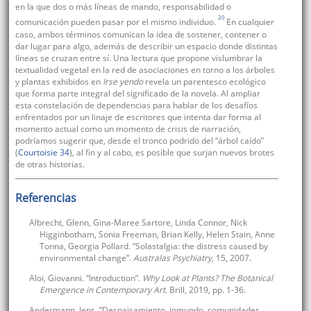
en la que dos o más líneas de mando, responsabilidad o
20
comunicación pueden pasar por el mismo individuo.
En cualquier
caso, ambos términos comunican la idea de sostener, contener o
dar lugar para algo, además de describir un espacio donde distintas
líneas se cruzan entre sí. Una lectura que propone vislumbrar la
textualidad vegetal en la red de asociaciones en torno a los árboles
y plantas exhibidos en
Irse yendo
revela un parentesco ecológico
que forma parte integral del significado de la novela. Al ampliar
esta constelación de dependencias para hablar de los desafíos
enfrentados por un linaje de escritores que intenta dar forma al
momento actual como un momento de crisis de narración,
podríamos sugerir que, desde el tronco podrido del “árbol caído”
(
Courtoisie 34
), al fin y al cabo, es posible que surjan nuevos brotes
de otras historias.
Referencias
Albrecht, Glenn, Gina-Maree Sartore, Linda Connor, Nick
Higginbotham, Sonia Freeman, Brian Kelly, Helen Stain, Anne
Tonna, Georgia Pollard. “Solastalgia: the distress caused by
environmental change”.
Australas Psychiatry
, 15, 2007.
Aloi, Giovanni. “Introduction”.
Why Look at Plants? The Botanical
Emergence in Contemporary Art.
Brill, 2019, pp. 1-36.
Andermann, Jens. “Despaisamiento, inmundo, comunidades