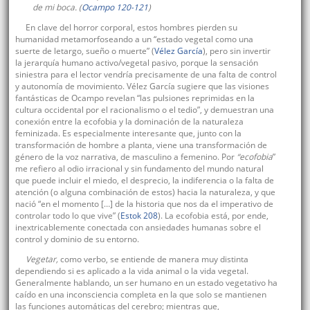
de mi boca. (
Ocampo 120-121
)
En clave del horror corporal, estos hombres pierden su
humanidad metamorfoseando a un “estado vegetal como una
suerte de letargo, sueño o muerte” (
Vélez García
), pero sin invertir
la jerarquía humano activo/vegetal pasivo, porque la sensación
siniestra para el lector vendría precisamente de una falta de control
y autonomía de movimiento. Vélez García sugiere que las visiones
fantásticas de Ocampo revelan “las pulsiones reprimidas en la
cultura occidental por el racionalismo o el tedio”, y demuestran una
conexión entre la ecofobia y la dominación de la naturaleza
feminizada. Es especialmente interesante que, junto con la
transformación de hombre a planta, viene una transformación de
género de la voz narrativa, de masculino a femenino. Por
“ecofobia
”
me refiero al odio irracional y sin fundamento del mundo natural
que puede incluir el miedo, el desprecio, la indiferencia o la falta de
atención (o alguna combinación de estos) hacia la naturaleza, y que
nació “en el momento […] de la historia que nos da el imperativo de
controlar todo lo que vive” (
Estok 208
). La ecofobia está, por ende,
inextricablemente conectada con ansiedades humanas sobre el
control y dominio de su entorno.
Vegetar,
como verbo, se entiende de manera muy distinta
dependiendo si es aplicado a la vida animal o la vida vegetal.
Generalmente hablando, un ser humano en un estado vegetativo ha
caído en una inconsciencia completa en la que solo se mantienen
las funciones automáticas del cerebro; mientras que,