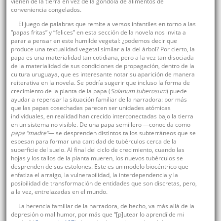
vienen de la tierra en vez de la góndola de alimentos de
conveniencia congelados.
El juego de palabras que remite a versos infantiles en torno a las
“papas fritas” y “felices” en esta sección de la novela nos invita a
parar a pensar en este humilde vegetal: ¿podemos decir que
produce una textualidad vegetal similar a la del árbol? Por cierto, la
papa es una materialidad tan cotidiana, pero a la vez tan disociada
de la materialidad de sus condiciones de propagación, dentro de la
cultura uruguaya, que es interesante notar su aparición de manera
reiterativa en la novela. Se podría sugerir que incluso la forma de
crecimiento de la planta de la papa (
Solanum tuberosum
) puede
ayudar a repensar la situación familiar de la narradora: por más
que las papas cosechadas parecen ser unidades atómicas
individuales, en realidad han crecido interconectadas bajo la tierra
en un sistema no visible. De una papa semillero —conocida como
papa “madre”
— se desprenden distintos tallos subterráneos que se
espesan para formar una cantidad de tubérculos cerca de la
superficie del suelo. Al final del ciclo de crecimiento, cuando las
hojas y los tallos de la planta mueren, los nuevos tubérculos se
desprenden de sus estolones. Este es un modelo biocéntrico que
enfatiza el arraigo, la vulnerabilidad, la interdependencia y la
posibilidad de transformación de entidades que son discretas, pero,
a la vez, entrelazadas en el mundo.
La herencia familiar de la narradora, de hecho, va más allá de la
depresión o mal humor, por más que “[p]utear lo aprendí de mi