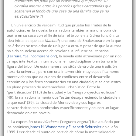
quebradas del patio por un ecosistema que produce su
clorofila intensa entre las paredes grises carcomidas que
sostienen el fondo de una casa de una familia que ya no
es. (Courtoisie 7)
En un ejercicio de verosimilitud que prueba los límites de la
autoficción, en la novela, la narradora también arma una obra de
teatro en su casa con el fin de talar el árbol en la última función. La
idea inicial es que sea
Macbeth
, una obra de Shakespeare en la que
los árboles se trasladan de un lugar a otro. A pesar de que la autora
ha sido cautelosa acerca de revelar sus influencias literarias
(
Ferreira, “La incomprensión”
), la novela está atravesada por un rico
campo intertextual, internacional e interdisciplinario en torno a la
figura del árbol. De esta manera, se sitúa dentro de una tradición
literaria universal, pero con una intervención muy específicamente
montevideana que da cuenta de conflictos entre el desarrollo
económico y los fines comunitarios en una ciudad que se encuentra
en pleno proceso de metamorfosis urbanístico. Entre la
“gentrificación” (113) de la ciudad y los “megaproyectos edilicios”
(49), la narradora lamenta que “están desapareciendo la ciudad en
la que nací” (39). La ciudad de Montevideo y sus lugares
característicos son nombrados específicamente y ocupan un lugar
destacado en esta novela.
La expresión
plant blindness
(‘ceguera vegetal’) fue acuñada por
los botánicos
James H. Wandersee y Elisabeth Schussler
en el año
1999. Leer desde el punto de partida de cómo la materialidad del