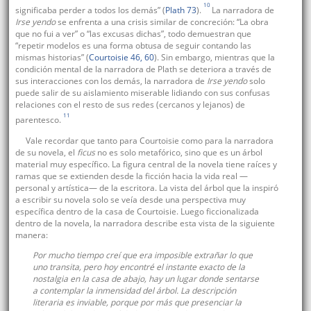
10
significaba perder a todos los demás” (
Plath 73
).
La narradora de
Irse yendo
se enfrenta a una crisis similar de concreción: “La obra
que no fui a ver” o “las excusas dichas”, todo demuestran que
“repetir modelos es una forma obtusa de seguir contando las
mismas historias” (
Courtoisie 46, 60
). Sin embargo, mientras que la
condición mental de la narradora de Plath se deteriora a través de
sus interacciones con los demás, la narradora de
Irse yendo
solo
puede salir de su aislamiento miserable lidiando con sus confusas
relaciones con el resto de sus redes (cercanos y lejanos) de
11
parentesco.
Vale recordar que tanto para Courtoisie como para la narradora
de su novela, el
ficus
no es solo metafórico, sino que es un árbol
material muy específico. La figura central de la novela tiene raíces y
ramas que se extienden desde la ficción hacia la vida real —
personal y artística— de la escritora. La vista del árbol que la inspiró
a escribir su novela solo se veía desde una perspectiva muy
específica dentro de la casa de Courtoisie. Luego ficcionalizada
dentro de la novela, la narradora describe esta vista de la siguiente
manera:
Por mucho tiempo creí que era imposible extrañar lo que
uno transita, pero hoy encontré el instante exacto de la
nostalgia en la casa de abajo, hay un lugar donde sentarse
a contemplar la inmensidad del árbol. La descripción
literaria es inviable, porque por más que presenciar la