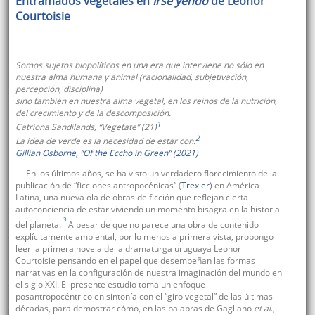
Entramados vegetales en
Irse yendo
de Leonor
Courtoisie
Somos sujetos biopolíticos en una era que interviene no sólo en
nuestra alma humana y animal (racionalidad, subjetivación,
percepción, disciplina)
sino también en nuestra alma vegetal, en los reinos de la nutrición,
del crecimiento y de la descomposición.
1
Catriona Sandilands, “Vegetate” (21)
2
La idea de verde es la necesidad de estar con.
Gillian Osborne, “Of the Eccho in Green” (2021)
En los últimos años, se ha visto un verdadero florecimiento de la
publicación de “ficciones antropocénicas” (
Trexler
) en América
Latina, una nueva ola de obras de ficción que reflejan cierta
autoconciencia de estar viviendo un momento bisagra en la historia
3
del planeta.
A pesar de que no parece una obra de contenido
explícitamente ambiental, por lo menos a primera vista, propongo
leer la primera novela de la dramaturga uruguaya Leonor
Courtoisie pensando en el papel que desempeñan las formas
narrativas en la configuración de nuestra imaginación del mundo en
el siglo XXI. El presente estudio toma un enfoque
posantropocéntrico en sintonía con el “giro vegetal” de las últimas
décadas, para demostrar cómo, en las palabras de Gagliano
et al
.,