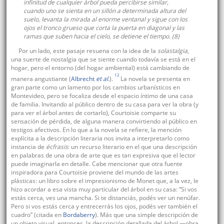
infinitud de cualquier árbol pueda percibirse similar,
cuando uno se sienta en un sillón a determinada altura del
suelo, levanta la mirada al enorme ventanal y sigue con los
ojos el tronco grueso que corta la puerta en diagonal y las
ramas que suben hacia el cielo, se detiene el tiempo. (8)
Por un lado, este pasaje resuena con la idea de la
solastalgia
,
una suerte de nostalgia que se siente cuando todavía se está en el
hogar, pero el entorno (del hogar ambiental) está cambiando de
12
manera angustiante (
Albrecht
et al
.
).
La novela se presenta en
gran parte como un lamento por los cambios urbanísticos en
Montevideo, pero se focaliza desde el espacio íntimo de una casa
de familia. Invitando al público dentro de su casa para ver la obra (y
para ver el árbol antes de cortarlo), Courtoisie comparte su
sensación de pérdida, de alguna manera convirtiendo al público en
testigos afectivos. En lo que a la novela se refiere, la mención
explícita a la descripción literaria nos invita a interpretarlo como
instancia de
écfrasis
: un recurso literario en el que una descripción
en palabras de una obra de arte que es tan expresiva que el lector
puede imaginarla en detalle. Cabe mencionar que otra fuente
inspiradora para Courtoisie proviene del mundo de las artes
plásticas: un libro sobre el impresionismo de Monet que, a la vez, le
hizo acordar a esa vista muy particular del árbol en su casa: “Si vos
estás cerca, ves una mancha. Si te distanciás, podés ver un nenúfar.
Pero si vos estás cerca y entrecerrás los ojos, podés ver también el
cuadro” (citada en
Bordaberry
). Más que una simple descripción de
un objeto visual, entonces, la descripción detallada del árbol —obra