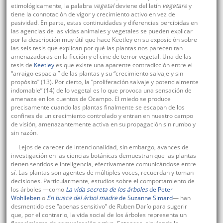
etimológicamente, la palabra
vegetal
deviene del latín
vegetare
y
tiene la connotación de vigor y crecimiento activo en vez de
pasividad. En parte, estas continuidades y diferencias percibidas en
las agencias de las vidas animales y vegetales se pueden explicar
por la descripción muy útil que hace Keetley en su exposición sobre
las seis tesis que explican por qué las plantas nos parecen tan
amenazadoras en la ficción y el cine de terror vegetal. Una de las
tesis de
Keetley
es que existe una aparente contradicción entre el
“arraigo espacial” de las plantas y su “crecimiento salvaje y sin
propósito” (13). Por cierto, la “proliferación salvaje y potencialmente
indomable” (14) de lo vegetal es lo que provoca una sensación de
amenaza en los cuentos de Ocampo. El miedo se produce
precisamente cuando las plantas finalmente se escapan de los
confines de un crecimiento controlado y entran en nuestro campo
de visión, amenazantemente activa en su propagación sin rumbo y
sin razón.
Lejos de carecer de intencionalidad, sin embargo, avances de
investigación en las ciencias botánicas demuestran que las plantas
tienen sentidos e inteligencia, efectivamente comunicándose entre
sí. Las plantas son agentes de múltiples voces, recuerdan y toman
decisiones. Particularmente, estudios sobre el comportamiento de
los árboles —como
La vida secreta de los árboles
de Peter
Wohlleben
o
En busca del árbol madre
de Suzanne Simard
— han
desmentido ese “apenas sensitivo” de Ruben Darío para sugerir
que, por el contrario, la vida social de los árboles representa un