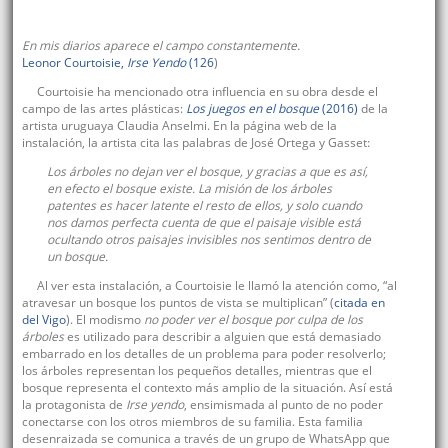
En mis diarios aparece el campo constantemente.
Leonor Courtoisie,
Irse Yendo
(126
)
Courtoisie ha mencionado otra influencia en su obra desde el
campo de las artes plásticas:
Los juegos en el bosque
(2016)
de la
artista uruguaya Claudia Anselmi. En la página web de la
instalación, la artista cita las palabras de José Ortega y Gasset:
Los árboles no dejan ver el bosque, y gracias a que es así,
en efecto el bosque existe. La misión de los árboles
patentes es hacer latente el resto de ellos, y solo cuando
nos damos perfecta cuenta de que el paisaje visible está
ocultando otros paisajes invisibles nos sentimos dentro de
un bosque.
Al ver esta instalación, a Courtoisie le llamó la atención como, “al
atravesar un bosque los puntos de vista se multiplican” (
citada en
del Vigo
). El modismo
no poder ver el bosque por culpa de los
árboles
es utilizado para describir a alguien que está demasiado
embarrado en los detalles de un problema para poder resolverlo;
los árboles representan los pequeños detalles, mientras que el
bosque representa el contexto más amplio de la situación. Así está
la protagonista de
Irse yendo
, ensimismada al punto de no poder
conectarse con los otros miembros de su familia. Esta familia
desenraizada se comunica a través de un grupo de WhatsApp que