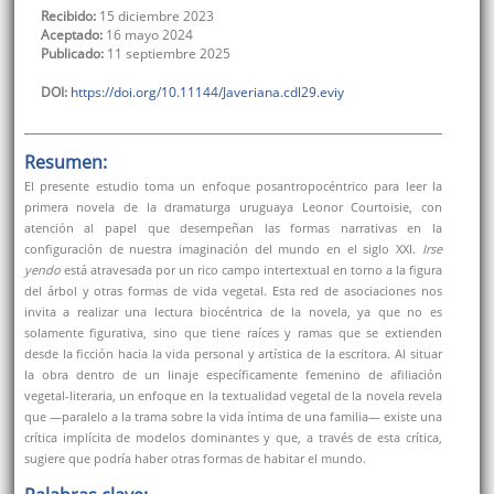
Recibido:
15 diciembre 2023
Aceptado:
16 mayo 2024
Publicado:
11 septiembre 2025
DOI:
https://doi.org/10.11144/Javeriana.cdl29.eviy
Resumen:
El presente estudio toma un enfoque posantropocéntrico para leer la
primera novela de la dramaturga uruguaya Leonor Courtoisie, con
atención al papel que desempeñan las formas narrativas en la
configuración de nuestra imaginación del mundo en el siglo XXI.
Irse
yendo
está atravesada por un rico campo intertextual en torno a la figura
del árbol y otras formas de vida vegetal. Esta red de asociaciones nos
invita a realizar una lectura biocéntrica de la novela, ya que no es
solamente figurativa, sino que tiene raíces y ramas que se extienden
desde la ficción hacia la vida personal y artística de la escritora. Al situar
la obra dentro de un linaje específicamente femenino de afiliación
vegetal-literaria, un enfoque en la textualidad vegetal de la novela revela
que —paralelo a la trama sobre la vida íntima de una familia— existe una
crítica implícita de modelos dominantes y que, a través de esta crítica,
sugiere que podría haber otras formas de habitar el mundo.