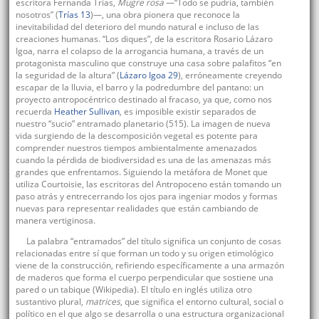
escritora Fernanda Trías,
Mugre rosa
—“Todo se pudría, también
nosotros” (
Trías 13
)—, una obra pionera que reconoce la
inevitabilidad del deterioro del mundo natural e incluso de las
creaciones humanas. “Los diques”, de la escritora Rosario Lázaro
Igoa, narra el colapso de la arrogancia humana, a través de un
protagonista masculino que construye una casa sobre palafitos “en
la seguridad de la altura” (
Lázaro Igoa 29
), erróneamente creyendo
escapar de la lluvia, el barro y la podredumbre del pantano: un
proyecto antropocéntrico destinado al fracaso, ya que, como nos
recuerda
Heather Sullivan
, es imposible existir separados de
nuestro “sucio” entramado planetario (515). La imagen de nueva
vida surgiendo de la descomposición vegetal es potente para
comprender nuestros tiempos ambientalmente amenazados
cuando la pérdida de biodiversidad es una de las amenazas más
grandes que enfrentamos. Siguiendo la metáfora de Monet que
utiliza Courtoisie, las escritoras del Antropoceno están tomando un
paso atrás y entrecerrando los ojos para ingeniar modos y formas
nuevas para representar realidades que están cambiando de
manera vertiginosa.
La palabra “entramados” del título significa un conjunto de cosas
relacionadas entre sí que forman un todo y su origen etimológico
viene de la construcción, refiriendo específicamente a una armazón
de maderos que forma el cuerpo perpendicular que sostiene una
pared o un tabique (Wikipedia). El título en inglés utiliza otro
sustantivo plural,
matrices
, que significa el entorno cultural, social o
político en el que algo se desarrolla o una estructura organizacional