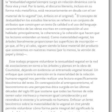
la “
textualidad vegetal
siempre surge en relación dinámica con la
flora viva y real. Por lo tanto, el discurso literario, incluso en su
forma más metafórica, está necesariamente en deuda con el ser
4
material de lo vegetal” (xvi, énfasis en el original).
El concepto de
textualidad
en los estudios literarios se refiere a un conjunto de
atributos que construyen un texto (la calidad o el uso del lenguaje
característico de las obras escritas en contraposición al uso
hablado: principalmente, la coherencia y la cohesión que hacen que
los lectores entiendan un texto). Como materialidad vegetal, los
árboles literalmente proporcionan las superficies de inscripción —
ya que, al fin y al cabo, siguen siendo la base material del producto
que sostenemos en nuestras manos (por lo menos, la versión de
papel y tinta)—.
Este trabajo propone vislumbrar la textualidad vegetal en la red
de asociaciones en torno a los árboles y plantas en la obra de
Courtoisie, dejando en evidencia un entramado vegetal textual. Un
enfoque que centra la atención en la materialidad de la relación
humano-vegetal nos permite realizar una lectura específicamente
biocéntrica del texto. En contraposición al antropocentrismo, el
biocentrismo es una perspectiva ética surgida en las últimas
décadas del siglo XX que sostiene que todas las formas de vida
tienen valor intrínseco y merecen igual consideración y así
reivindica lo viviente y lo animado no humano. Enfocar un lente
biocéntrico sobre la materialidad de lo vegetal en
Irse yendo
permite vislumbrar cómo forma parte integral del significado la