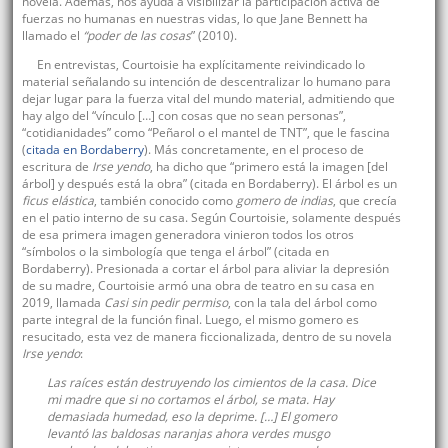
novela. Además, nos ayuda a visibilizar la participación activa de
fuerzas no humanas en nuestras vidas, lo que Jane Bennett ha
llamado el
“poder de las cosas
” (2010).
En entrevistas, Courtoisie ha explícitamente reivindicado lo
material señalando su intención de descentralizar lo humano para
dejar lugar para la fuerza vital del mundo material, admitiendo que
hay algo del “vínculo […] con cosas que no sean personas”,
“cotidianidades” como “Peñarol o el mantel de TNT”, que le fascina
(
citada en Bordaberry
). Más concretamente, en el proceso de
escritura de
Irse yendo
, ha dicho que “primero está la imagen [del
árbol] y después está la obra” (citada en Bordaberry). El árbol es un
ficus elástica
, también conocido como
gomero de indias
, que crecía
en el patio interno de su casa. Según Courtoisie, solamente después
de esa primera imagen generadora vinieron todos los otros
“símbolos o la simbología que tenga el árbol” (citada en
Bordaberry). Presionada a cortar el árbol para aliviar la depresión
de su madre, Courtoisie armó una obra de teatro en su casa en
2019, llamada
Casi sin pedir permiso
, con la tala del árbol como
parte integral de la función final. Luego, el mismo gomero es
resucitado, esta vez de manera ficcionalizada, dentro de su novela
Irse yendo
:
Las raíces están destruyendo los cimientos de la casa. Dice
mi madre que si no cortamos el árbol, se mata. Hay
demasiada humedad, eso la deprime. […] El gomero
levantó las baldosas naranjas ahora verdes musgo