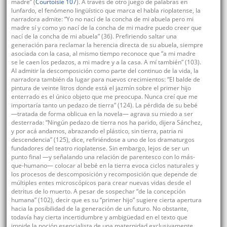
madre” (
Courtoisie 107
). A través de otro juego de palabras en
lunfardo, el fenómeno lingüístico que marca el habla rioplatense, la
narradora admite: “Yo no nací de la concha de mi abuela pero mi
madre sí y como yo nací de la concha de mi madre puedo creer que
nací de la concha de mi abuela” (36). Prefiriendo saltar una
generación para reclamar la herencia directa de su abuela, siempre
asociada con la casa, al mismo tiempo reconoce que “a mi madre
se le caen los pedazos, a mi madre y a la casa. A mí también” (103).
Al admitir la descomposición como parte del continuo de la vida, la
narradora también da lugar para nuevos crecimientos: “El balde de
pintura de veinte litros donde está el jazmín sobre el primer hijo
enterrado es el único objeto que me preocupa. Nunca creí que me
importaría tanto un pedazo de tierra” (124). La pérdida de su bebé
—tratada de forma oblicua en la novela— agrava su miedo a ser
desterrada: “Ningún pedazo de tierra nos ha parido, dijera Sánchez,
y por acá andamos, abrazando el plástico, sin tierra, patria ni
descendencia” (125), dice, refiriéndose a uno de los dramaturgos
fundadores del teatro rioplatense. Sin embargo, lejos de ser un
punto final —y señalando una relación de parentesco con lo más-
que-humano— colocar al bebé en la tierra evoca ciclos naturales y
los procesos de descomposición y recomposición que depende de
múltiples entes microscópicos para crear nuevas vidas desde el
detritus de lo muerto. A pesar de sospechar “de la concepción
humana” (102), decir que es su “primer hijo” sugiere cierta apertura
hacia la posibilidad de la generación de un futuro. No obstante,
todavía hay cierta incertidumbre y ambigüedad en el texto que
impide la noción esencialista de una maternidad exclusivamente