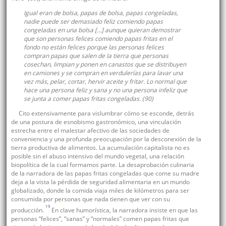
Igual eran de bolsa, papas de bolsa, papas congeladas,
nadie puede ser demasiado feliz comiendo papas
congeladas en una bolsa [...] aunque quieran demostrar
que son personas felices comiendo papas fritas en el
fondo no están felices porque las personas felices
compran papas que salen de la tierra que personas
cosechan, limpian y ponen en canastos que se distribuyen
en camiones y se compran en verdulerías para lavar una
vez más, pelar, cortar, hervir aceite y fritar. Lo normal que
hace una persona feliz y sana y no una persona infeliz que
se junta a comer papas fritas congeladas. (90)
Cito extensivamente para vislumbrar cómo se esconde, detrás
de una postura de esnobismo gastronómico, una vinculación
estrecha entre el malestar afectivo de las sociedades de
conveniencia y una profunda preocupación por la desconexión de la
tierra productiva de alimentos. La acumulación capitalista no es
posible sin el abuso intensivo del mundo vegetal, una relación
biopolítica de la cual formamos parte. La desaprobación culinaria
de la narradora de las papas fritas congeladas que come su madre
deja a la vista la pérdida de seguridad alimentaria en un mundo
globalizado, donde la comida viaja miles de kilómetros para ser
consumida por personas que nada tienen que ver con su
19
producción.
En clave humorística, la narradora insiste en que las
personas “felices”, “sanas” y “normales” comen papas fritas que