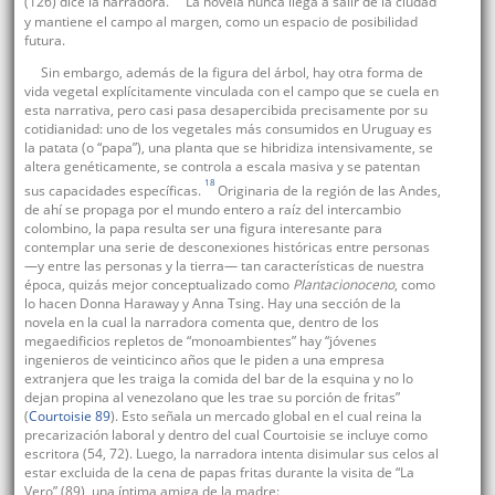
(126) dice la narradora.
La novela nunca llega a salir de la ciudad
y mantiene el campo al margen, como un espacio de posibilidad
futura.
Sin embargo, además de la figura del árbol, hay otra forma de
vida vegetal explícitamente vinculada con el campo que se cuela en
esta narrativa, pero casi pasa desapercibida precisamente por su
cotidianidad: uno de los vegetales más consumidos en Uruguay es
la patata (o “papa”), una planta que se hibridiza intensivamente, se
altera genéticamente, se controla a escala masiva y se patentan
18
sus capacidades específicas.
Originaria de la región de las Andes,
de ahí se propaga por el mundo entero a raíz del intercambio
colombino, la papa resulta ser una figura interesante para
contemplar una serie de desconexiones históricas entre personas
—y entre las personas y la tierra— tan características de nuestra
época, quizás mejor conceptualizado como
Plantacionoceno
, como
lo hacen Donna Haraway y Anna Tsing. Hay una sección de la
novela en la cual la narradora comenta que, dentro de los
megaedificios repletos de “monoambientes” hay “jóvenes
ingenieros de veinticinco años que le piden a una empresa
extranjera que les traiga la comida del bar de la esquina y no lo
dejan propina al venezolano que les trae su porción de fritas”
(
Courtoisie 89
). Esto señala un mercado global en el cual reina la
precarización laboral y dentro del cual Courtoisie se incluye como
escritora (54, 72). Luego, la narradora intenta disimular sus celos al
estar excluida de la cena de papas fritas durante la visita de “La
Vero” (89), una íntima amiga de la madre: