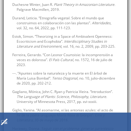
Duchesne Winter, Juan R.
Plant Theory in Amazonian Literature.
Palgrave Macmillen, 2019.
Durand, Leticia. “Etnografía vegetal. Sobre el mundo que
construimos en colaboración con las plantas”.
Alteridades
,
vol. 32, no. 64, 2022, pp. 111-123.
Estok, Simon. “Theorizing in a Space of Ambivalent Openness:
Ecocriticism and Ecophobia”.
Interdisciplinary Studies in
Literature and Environment
, vol. 16, no. 2, 2009, pp. 203-225.
Ferreira, Gerardo. “Con Leonor Courtoisie: la incomprensión a
veces es dolorosa”.
El País Cultural
, no. 1572, 16 de julio de
2023.
---. “Apuntes sobre la naturaleza y la muerte en El árbol de
María Luisa Bombal”.
Tenso Diagonal
, no. 10, julio-diciembre
de 2020, pp. 202-212.
Gagliano, Mónica, John C. Ryan y Patricia Vieira. “Introduction”.
The Language of Plants: Science, Philosophy, Literature.
University of Minnesota Press, 2017, pp. xvi-xxxiii.
Giglio, Yanina. “Al asomarme, vi las antonias azules: el acto de
Fe de la poeta uruguaya María Rosa di Giorgio”.
Cine y
Literatura
, 30 de mayo de 2018.
Haraway, Donna.
Seguir con el problema: generar parentesco