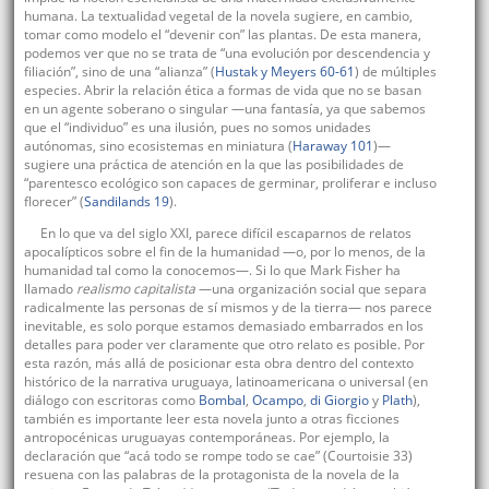
humana. La textualidad vegetal de la novela sugiere, en cambio,
tomar como modelo el “devenir con” las plantas. De esta manera,
podemos ver que no se trata de “una evolución por descendencia y
filiación”, sino de una “alianza” (
Hustak y Meyers 60-61
) de múltiples
especies. Abrir la relación ética a formas de vida que no se basan
en un agente soberano o singular —una fantasía, ya que sabemos
que el “individuo” es una ilusión, pues no somos unidades
autónomas, sino ecosistemas en miniatura (
Haraway 101
)—
sugiere una práctica de atención en la que las posibilidades de
“parentesco ecológico son capaces de germinar, proliferar e incluso
florecer” (
Sandilands 19
).
En lo que va del siglo XXI, parece difícil escaparnos de relatos
apocalípticos sobre el fin de la humanidad —o, por lo menos, de la
humanidad tal como la conocemos—. Si lo que Mark Fisher ha
llamado
realismo capitalista
—una organización social que separa
radicalmente las personas de sí mismos y de la tierra— nos parece
inevitable, es solo porque estamos demasiado embarrados en los
detalles para poder ver claramente que otro relato es posible. Por
esta razón, más allá de posicionar esta obra dentro del contexto
histórico de la narrativa uruguaya, latinoamericana o universal (en
diálogo con escritoras como
Bombal
,
Ocampo
,
di Giorgio
y
Plath
),
también es importante leer esta novela junto a otras ficciones
antropocénicas uruguayas contemporáneas. Por ejemplo, la
declaración que “acá todo se rompe todo se cae” (Courtoisie 33)
resuena con las palabras de la protagonista de la novela de la