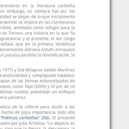
rimiento en la literatura caribeña
Sin embargo, no siempre fue así; los
lidad se alejan de lo que inicialmente
tarobinski se inspira en las
Confesiones
rdido, anhelado como refugio para la
lo de Tormes
, una historia en la que “la
ignorancia; y el presente, el del rango
zo señala que en la primera tendencia
steriormente, Adriana Astutti enriquece
n paraíso perdido
, la reivindicación, la
, 1977) y Zoé Milagros Valdés Martínez
a profundidad y complejidad notables;
scapan de las formas estereotipadas de
 textos, como
Papi
(2005) y
El pie de mi
o, dichas novelas presentan un enfoque
ería perversa
.
ética de la niñería
para aludir a las
 hecho de poca importancia, todo ello
(
“Poéticas caribeñas” 256
). El presente
esto por Julia Kristeva: “Lo abyecto es
, sino que la desvía, la descamina, la