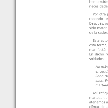
hemorroide
necesidades
Por otra 
robando un
Después, pa
sido matar 
de la cader
Este act
esta forma,
manifestánd
En dicho r
soldados:
No más 
encendi
lleno d
ellos. 
martilla
Así refl
manada de p
atenemos a 
clímax de 