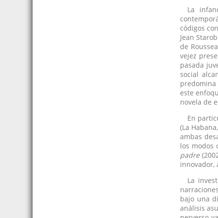
La infan
contemporá
códigos con
Jean Staro
de Roussea
vejez prese
pasada juve
social alc
predomina e
este enfoq
novela de e
En partic
(La Habana,
ambas desaf
los modos c
padre
(2002
innovador, 
La inves
narraciones
bajo una d
análisis as
perverso ya