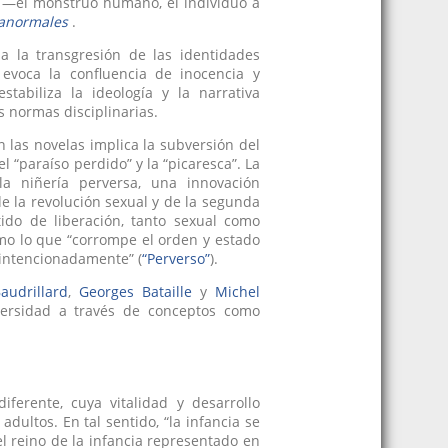
as —el monstruo humano, el individuo a
 anormales
.
a la transgresión de las identidades
 evoca la confluencia de inocencia y
tabiliza la ideología y la narrativa
s normas disciplinarias.
n las novelas implica la subversión del
l “paraíso perdido” y la “picaresca”. La
la niñería perversa, una innovación
e la revolución sexual y de la segunda
tido de liberación, tanto sexual como
como lo que “corrompe el orden y estado
 intencionadamente” (
“Perverso”
).
audrillard
,
Georges Bataille
y
Michel
versidad a través de conceptos como
ferente, cuya vitalidad y desarrollo
dultos. En tal sentido, “la infancia se
el reino de la infancia representado en