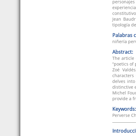
personajes
experienci
constitutiv
Jean Baudri
tipología d
Palabras c
niñería perv
Abstract:
The article
“poetics of
Zoé Valdés
characters
delves int
distinctive 
Michel Fouc
provide a f
Keywords:
Perverse Ch
Introducc