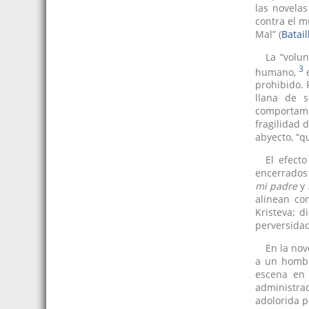
las novela
contra el m
Mal” (
Batail
La “volu
3
humano,
prohibido. P
llana de s
comportamie
fragilidad 
abyecto, “qu
El efect
encerrados
mi padre
y
alinean co
Kristeva; 
perversidad
En la nov
a un hombr
escena en 
administra
adolorida p