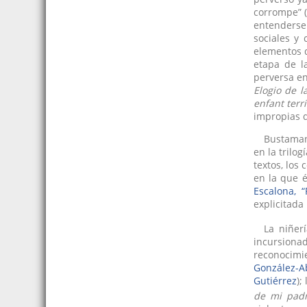
corrompe” (
entenderse 
sociales y 
elementos d
etapa de l
perversa en
Elogio de l
enfant terr
impropias 
Bustaman
en la trilog
textos, los
en la que é
Escalona, 
explicitada
La niñer
incursiona
reconocimie
González-Ab
Gutiérrez
);
de mi pad