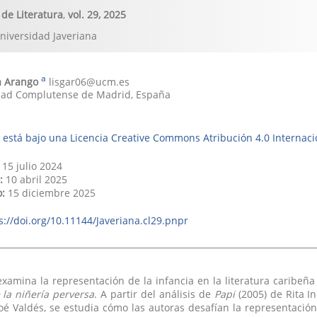
de Literatura
,
vol. 29
,
2025
Universidad Javeriana
a
a Arango
lisgar06@ucm.es
dad Complutense de Madrid
,
España
 está bajo una Licencia Creative Commons Atribución 4.0 Internaci
15 julio 2024
:
10 abril 2025
o:
15 diciembre 2025
s://doi.org/10.11144/Javeriana.cl29.pnpr
 examina la representación de la infancia en la literatura caribe
 la niñería perversa
. A partir del análisis de
Papi
(2005) de Rita 
oé Valdés, se estudia cómo las autoras desafían la representació