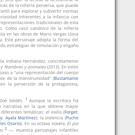
ticas de la niñería perversa, que puede
antil para explorar y subvertir normas
uriosidad inherentes a la infancia con
 representaciones tradicionales de esta
o. Como caso canónico de la niñería
sta en las obras de Mario Vargas Llosa
a
. Este personaje adopta la forma del
do estrategias de simulación y engaño
Rita Indiana Hernández, concretamente
 y
Nombres y animales
(2013). En estos
n paso a “una representación del cuerpo
nte de la monstruosidad” (
Bustamante
 en la perversión de la protagonista,
1
Zoé Valdés.
Aunque la escritora ha
la narrativa en la que obtiene mayor
diferentes temáticas: el exilio (
Forget
;
oy
;
Ayala Martínez
); la violencia (
Puche
les Osorio
). En su octava novela,
El pie
2
os
—, muestra personajes infantiles