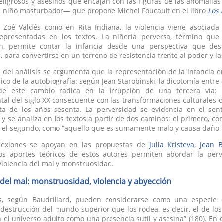
peligrosos y asesinos que encajan con las figuras de las anomalí
el niño masturbador— que propone Michel Foucault en el libro
Los
 Zoé Valdés como en Rita Indiana, la violencia viene asociada 
 representadas en los textos. La niñería perversa, término que
ón, permite contar la infancia desde una perspectiva que deses
 para convertirse en un terreno de resistencia frente al poder y la
o del análisis se argumenta que la representación de la infancia e
ico de la autobiografía: según Jean Starobinski, la dicotomía entre e
de este cambio radica en la irrupción de una tercera vía: 
al del siglo XX consecuente con las transformaciones culturales d
sta de los años sesenta. La perversidad se evidencia en el sen
 y se analiza en los textos a partir de dos caminos: el primero, 
y, el segundo, como “aquello que es sumamente malo y causa daño
flexiones se apoyan en las propuestas de
Julia Kristeva
,
Jean B
Los aportes teóricos de estos autores permiten abordar la per
violencia del mal y monstruosidad.
 del mal: monstruosidad, violencia y abyección
s, según Baudrillard, pueden considerarse como una especie di
 destrucción del mundo superior que los rodea, es decir, el de los a
 el universo adulto como una presencia sutil y asesina” (180). En 