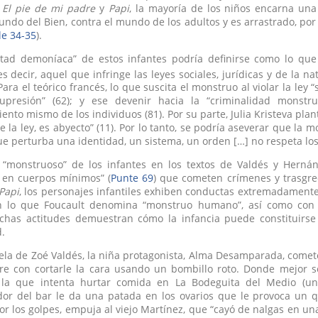
s
El pie de mi padre
y
Papi
, la mayoría de los niños encarna un
undo del Bien, contra el mundo de los adultos y es arrastrado, por s
le 34-35
).
ntad demoníaca” de estos infantes podría definirse como lo q
es decir, aquel que infringe las leyes sociales, jurídicas y de la 
ara el teórico francés, lo que suscita el monstruo al violar la ley “s
upresión” (62); y ese devenir hacia la “criminalidad monst
nto mismo de los individuos (81). Por su parte, Julia Kristeva pla
de la ley, es abyecto” (11). Por lo tanto, se podría aseverar que 
e perturba una identidad, un sistema, un orden […] no respeta los lí
o “monstruoso” de los infantes en los textos de Valdés y Hern
 en cuerpos mínimos” (
Punte 69
) que cometen crímenes y trasgre
Papi
, los personajes infantiles exhiben conductas extremadamente 
n lo que Foucault denomina “monstruo humano”, así como con l
dichas actitudes demuestran cómo la infancia puede constituirse
.
ela de Zoé Valdés, la niña protagonista, Alma Desamparada, come
e con cortarle la cara usando un bombillo roto. Donde mejor se
la que intenta hurtar comida en La Bodeguita del Medio (un
dor del bar le da una patada en los ovarios que le provoca un q
or los golpes, empuja al viejo Martínez, que “cayó de nalgas en una