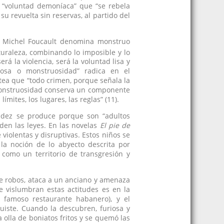
a “voluntad demoníaca” que “se rebela
u revuelta sin reservas, al partido del
ue Michel Foucault denomina monstruo
naturaleza, combinando lo imposible y lo
erá la violencia, será la voluntad lisa y
ruosa o monstruosidad” radica en el
ntea que “todo crimen, porque señala la
la monstruosidad conserva un componente
mites, los lugares, las reglas” (11).
ández se produce porque son “adultos
den las leyes. En las novelas
El pie de
violentas y disruptivas. Estos niños se
a noción de lo abyecto descrita por
 como un territorio de transgresión y
te robos, ataca a un anciano y amenaza
 vislumbran estas actitudes es en la
 famoso restaurante habanero), y el
uiste. Cuando la descubren, furiosa y
 olla de boniatos fritos y se quemó las