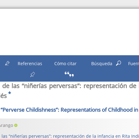
n
Referencias
Cómo citar
Búsqueda
Fuen
 de las “niñerías perversas”: representación de 
*
dés
 “Perverse Childishness”: Representations of Childhood in
 Arango
 las “niñerías perversas”: representación de la infancia en Rita Ind