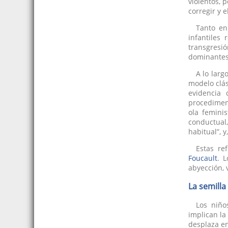
violentos, 
corregir y 
Tanto en
infantiles
transgresi
dominantes,
A lo larg
modelo clás
evidencia 
procediment
ola femini
conductual,
habitual”, 
Estas re
Foucault
. 
abyección, 
La semilla
Los niño
implican la
desplaza en