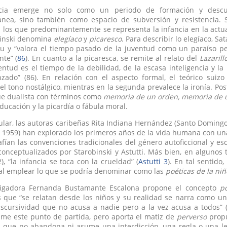
cia emerge no solo como un periodo de formación y descub
nea, sino también como espacio de subversión y resistencia. 
 los que predominantemente se representa la infancia en la actua
binski denomina
elegíaco
y
picaresco
. Para describir lo elegíaco, Sa
u y “valora el tiempo pasado de la juventud como un paraíso pe
nte” (
86
). En cuanto a la picaresca, se remite al relato del
Lazaril
ntud es el tiempo de la debilidad, de la escasa inteligencia y la 
anzado” (86). En relación con el aspecto formal, el teórico sui
l tono nostálgico, mientras en la segunda prevalece la ironía. Po
ue dualista con términos como
memoria de un orden, memoria de u
ducación y la picardía o fábula moral.
ular, las autoras caribeñas Rita Indiana Hernández (Santo Domingo
 1959) han explorado los primeros años de la vida humana con un
ían las convenciones tradicionales del género autoficcional y e
onceptualizados por Starobinski y Astutti. Más bien, en algunos
), “la infancia se toca con la crueldad” (
Astutti 3
). En tal sentid
al emplear lo que se podría denominar como las
poéticas de la niñ
tigadora Fernanda Bustamante Escalona propone el concepto
po
 que “se relatan desde los niños y su realidad se narra como un
iscursividad que no acusa a nadie pero a la vez acusa a todos” 
ume este punto de partida, pero aporta el matiz de
perverso
propu
 que no abandona ni asume una interdicción, una regla o una ley