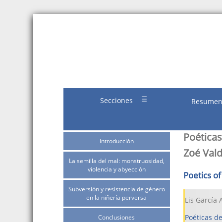
Secciones
Resume
Poéticas
Introducción
Zoé Val
La semilla del mal: monstruosidad,
violencia y abyección
Poetics of
Subversión y resistencia de género
en la niñería perversa
Lis García
Poéticas de
Conclusiones