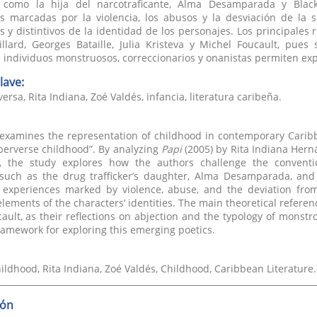
 como la hija del narcotraficante, Alma Desamparada y Blac
as marcadas por la violencia, los abusos y la desviación de la
os y distintivos de la identidad de los personajes. Los principales 
llard, Georges Bataille, Julia Kristeva y Michel Foucault, pues
e individuos monstruosos, correccionarios y onanistas permiten ex
lave:
ersa, Rita Indiana, Zoé Valdés, infancia, literatura caribeña.
 examines the representation of childhood in contemporary Carib
 perverse childhood”. By analyzing
Papi
(2005) by Rita Indiana Her
, the study explores how the authors challenge the conventi
 such as the drug trafficker’s daughter, Alma Desamparada, and 
o experiences marked by violence, abuse, and the deviation fro
elements of the characters’ identities. The main theoretical referenc
ault, as their reflections on abjection and the typology of monstro
ramework for exploring this emerging poetics.
ildhood, Rita Indiana, Zoé Valdés, Childhood, Caribbean Literature.
ión