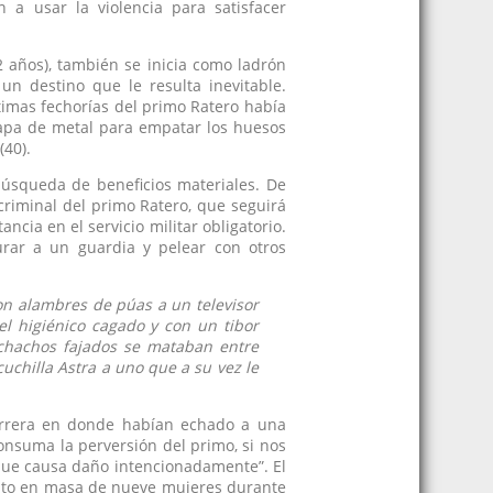
ón a usar la violencia para satisfacer
2 años), también se inicia como ladrón
un destino que le resulta inevitable.
timas fechorías del primo Ratero había
chapa de metal para empatar los huesos
(40).
búsqueda de beneficios materiales. De
riminal del primo Ratero, que seguirá
cia en el servicio militar obligatorio.
urar a un guardia y pelear con otros
n alambres de púas a un televisor
 higiénico cagado y con un tibor
chachos fajados se mataban entre
uchilla Astra a uno que a su vez le
perrera en donde habían echado a una
consuma la perversión del primo, si nos
que causa daño intencionadamente”. El
nato en masa de nueve mujeres durante