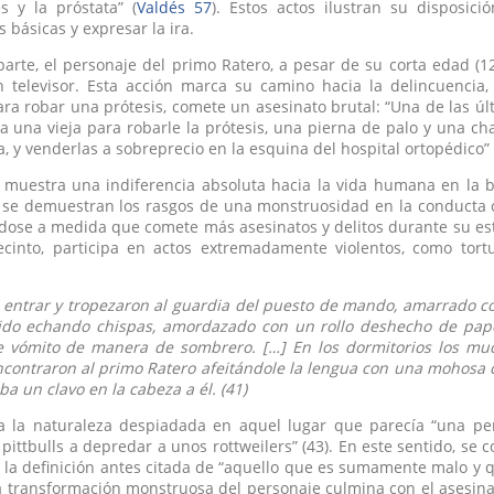
s y la próstata” (
Valdés 57
). Estos actos ilustran su disposici
 básicas y expresar la ira.
parte, el personaje del primo Ratero, a pesar de su corta edad (1
 televisor. Esta acción marca su camino hacia la delincuencia, 
ra robar una prótesis, comete un asesinato brutal: “Una de las úl
a una vieja para robarle la prótesis, una pierna de palo y una 
a, y venderlas a sobreprecio en la esquina del hospital ortopédico” 
o muestra una indiferencia absoluta hacia la vida humana en la 
 se demuestran los rasgos de una monstruosidad en la conducta c
ose a medida que comete más asesinatos y delitos durante su estan
ecinto, participa en actos extremadamente violentos, como tort
entrar y tropezaron al guardia del puesto de mando, amarrado co
do echando chispas, amordazado con un rollo deshecho de papel
e vómito de manera de sombrero. […] En los dormitorios los mu
Encontraron al primo Ratero afeitándole la lengua con una mohosa c
ba un clavo en la cabeza a él. (41)
eja la naturaleza despiadada en aquel lugar que parecía “una 
ittbulls a depredar a unos rottweilers” (43). En este sentido, se 
la definición antes citada de “aquello que es sumamente malo y 
la transformación monstruosa del personaje culmina con el asesi