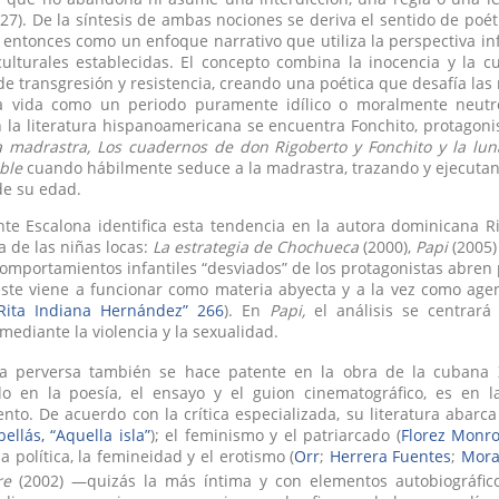
27). De la síntesis de ambas nociones se deriva el sentido de poé
entonces como un enfoque narrativo que utiliza la perspectiva inf
culturales establecidas. El concepto combina la inocencia y la c
e transgresión y resistencia, creando una poética que desafía las
a vida como un periodo puramente idílico o moralmente neutr
 la literatura hispanoamericana se encuentra Fonchito, protagoni
a madrastra, Los cuadernos de don Rigoberto y Fonchito y la lun
ible
cuando hábilmente seduce a la madrastra, trazando y ejecutan
de su edad.
te Escalona identifica esta tendencia en la autora dominicana 
ía de las niñas locas:
La estrategia de Chochueca
(2000),
Papi
(2005)
 comportamientos infantiles “desviados” de los protagonistas abre
ste viene a funcionar como materia abyecta y a la vez como age
“Rita Indiana Hernández” 266
). En
Papi,
el análisis se centrará
 mediante la violencia y la sexualidad.
ía perversa también se hace patente en la obra de la cubana 
do en la poesía, el ensayo y el guion cinematográfico, es en 
nto. De acuerdo con la crítica especializada, su literatura abarca 
ellás, “Aquella isla”
); el feminismo y el patriarcado (
Florez Monr
 la política, la femineidad y el erotismo (
Orr
;
Herrera Fuentes
;
Mora
re
(2002) —quizás la más íntima y con elementos autobiográfic