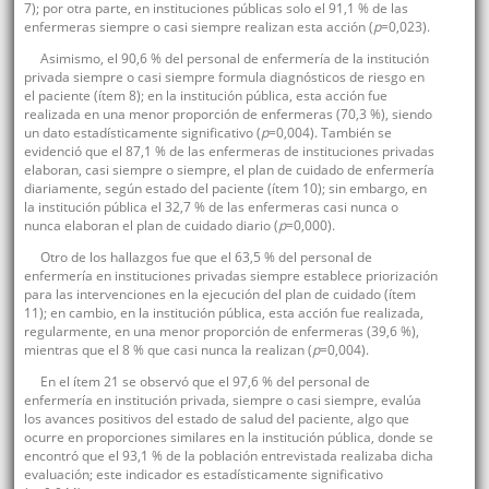
7); por otra parte, en instituciones públicas solo el 91,1 % de las
enfermeras siempre o casi siempre realizan esta acción (
p
=0,023).
Asimismo, el 90,6 % del personal de enfermería de la institución
privada siempre o casi siempre formula diagnósticos de riesgo en
el paciente (ítem 8); en la institución pública, esta acción fue
realizada en una menor proporción de enfermeras (70,3 %), siendo
un dato estadísticamente significativo (
p
=0,004). También se
evidenció que el 87,1 % de las enfermeras de instituciones privadas
elaboran, casi siempre o siempre, el plan de cuidado de enfermería
diariamente, según estado del paciente (ítem 10); sin embargo, en
la institución pública el 32,7 % de las enfermeras casi nunca o
nunca elaboran el plan de cuidado diario (
p
=0,000).
Otro de los hallazgos fue que el 63,5 % del personal de
enfermería en instituciones privadas siempre establece priorización
para las intervenciones en la ejecución del plan de cuidado (ítem
11); en cambio, en la institución pública, esta acción fue realizada,
regularmente, en una menor proporción de enfermeras (39,6 %),
mientras que el 8 % que casi nunca la realizan (
p
=0,004).
En el ítem 21 se observó que el 97,6 % del personal de
enfermería en institución privada, siempre o casi siempre, evalúa
los avances positivos del estado de salud del paciente, algo que
ocurre en proporciones similares en la institución pública, donde se
encontró que el 93,1 % de la población entrevistada realizaba dicha
evaluación; este indicador es estadísticamente significativo