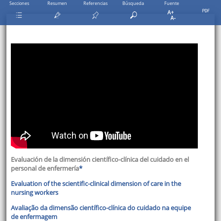
Secciones
Resumen
Referencias
Búsqueda
Fuente
Evaluación de la dimensión científico-clínica del cuidado en el
personal de enfermería
*
Evaluation of the scientific-clinical dimension of care in the
nursing workers
Avaliação da dimensão científico-clínica do cuidado na equipe
de enfermagem