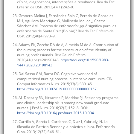
clínica, diagnósticos, intervenções e resultados. Rev da Esc
Enferm da USP. 2013;47(1):242–9.
23. Granero-Molina J, Fernández-Sola C, Peredo de Gonzales
MH, Aguilera-Manrique G, Mollinedo-Mallea J, Castro-
Sánchez AM. Proceso de enfermería: ¿qué significa para las
enfermeras de Santa Cruz (Bolivia)? Rev da Esc Enferm da
USP. 2012;46(4):973–9.
24. Adamy EK, Zocche DA de A, Almeida M de A. Contribution of
the nursing process for the construction of the identity of
nursing professionals. Rev Gauch Enferm.
2020;41(spe):e20190143.
https://doi.org/10.1590/1983-
1447.2020.20190143
25. Dal Sasso GM, Barra DC. Cognitive workload of
computerized nursing process in intensive care units. CIN -
Comput Informatics Nurs. 2015;33(8):339–45.
https://doi.org/10.1097/CIN.0000000000000157
26. AL-Dossary RN, Kitsantas P, Maddox PJ. Residency programs
and clinical leadership skills smong new saudi graduate
nurses. J Prof Nurs. 2016;32(2):152–8. DOI:
https://doi.org/10.1016/j.profnurs.2015.10.004
27. Carrillo A, Garcia L, Cardenas C, Diaz I, Yabrudy, N. La
filosofía de Patricia Benner y la práctica clínica. Enfermería
Glob. 2013;12(32):346–61.