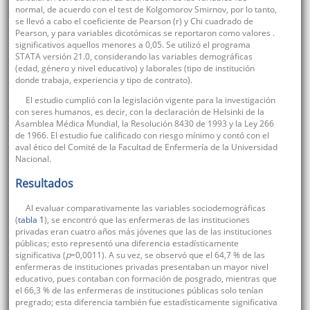
normal, de acuerdo con el test de Kolgomorov Smirnov, por lo tanto,
se llevó a cabo el coeficiente de Pearson (r) y Chi cuadrado de
Pearson, y para variables dicotómicas se reportaron como valores .
significativos aquellos menores a 0,05. Se utilizó el programa
STATA versión 21.0, considerando las variables demográficas
(edad, género y nivel educativo) y laborales (tipo de institución
donde trabaja, experiencia y tipo de contrato).
El estudio cumplió con la legislación vigente para la investigación
con seres humanos, es decir, con la declaración de Helsinki de la
Asamblea Médica Mundial, la Resolución 8430 de 1993 y la Ley 266
de 1966. El estudio fue calificado con riesgo mínimo y contó con el
aval ético del Comité de la Facultad de Enfermería de la Universidad
Nacional.
Resultados
Al evaluar comparativamente las variables sociodemográficas
(
tabla 1
), se encontró que las enfermeras de las instituciones
privadas eran cuatro años más jóvenes que las de las instituciones
públicas; esto representó una diferencia estadísticamente
significativa (
p
=0,0011). A su vez, se observó que el 64,7 % de las
enfermeras de instituciones privadas presentaban un mayor nivel
educativo, pues contaban con formación de posgrado, mientras que
el 66,3 % de las enfermeras de instituciones públicas solo tenían
pregrado; esta diferencia también fue estadísticamente significativa