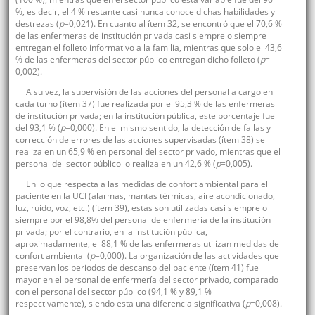
%, es decir, el 4 % restante casi nunca conoce dichas habilidades y
destrezas (
p
=0,021). En cuanto al ítem 32, se encontró que el 70,6 %
de las enfermeras de institución privada casi siempre o siempre
entregan el folleto informativo a la familia, mientras que solo el 43,6
% de las enfermeras del sector público entregan dicho folleto (
p
=
0,002).
A su vez, la supervisión de las acciones del personal a cargo en
cada turno (ítem 37) fue realizada por el 95,3 % de las enfermeras
de institución privada; en la institución pública, este porcentaje fue
del 93,1 % (
p
=0,000). En el mismo sentido, la detección de fallas y
corrección de errores de las acciones supervisadas (ítem 38) se
realiza en un 65,9 % en personal del sector privado, mientras que el
personal del sector público lo realiza en un 42,6 % (
p
=0,005).
En lo que respecta a las medidas de confort ambiental para el
paciente en la UCI (alarmas, mantas térmicas, aire acondicionado,
luz, ruido, voz, etc.) (ítem 39), estas son utilizadas casi siempre o
siempre por el 98,8% del personal de enfermería de la institución
privada; por el contrario, en la institución pública,
aproximadamente, el 88,1 % de las enfermeras utilizan medidas de
confort ambiental (
p
=0,000). La organización de las actividades que
preservan los periodos de descanso del paciente (ítem 41) fue
mayor en el personal de enfermería del sector privado, comparado
con el personal del sector público (94,1 % y 89,1 %
respectivamente), siendo esta una diferencia significativa (
p
=0,008).