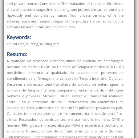
and private centers. Conclusions: The evaluation of the scientific-clinical
showed the some stages in the nursing care process are carried out more
rigorously and complete by nurses from private centers, while the
administrative and research stages of the process are carried out quite
similarly by both public and private nurses.
Keywords:
critical care, nursing, nursing care.
Resumo:
A avaliação da dimensão científico-clínica do cuidado de enfermagem
baseado no modelo HANC na Unidade de Terapia Intensiva (VDCC-UTI)
possibilitou mensurar a qualidade do cuidado nos processos de
atendimento de enfermagem na Unidade de Terapia Intensiva. Objetivo:
Descrever a dimensão científico-clínica do cuidado de enfermagem na
Unidade de Terapia Intensiva, comparando enfermeiros de instituições
públicas e privadas. Método: Estudo descritivo transversal realizado
entre julho e dezembro de 2019. Participaram 186 enfermeiros da
Unidade de Terapia Intensiva de instituições públicas e privadas do país.
Os dados foram coletados com o instrumento da dimensão científico-
clínica. Resultados: os participantes, em sua maioria mulheres (74%) e
homens 48%, possuíam especialização (75%) e experiência profissional
superior a 10 anos; o tipo de contrato mais comum foi o de prazo
indeterminado. Encontraram-se diferenças estatisticamente significativas