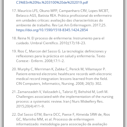
C3%B3n%20No.%203100%20de%202019.pdf
17. Maurício LFS, Okuno MFP, Campanharo CRV, Lopes MCBT,
Belasco AGS, Batista REA. Prática profissional do enfermeiro
em unidades críticas: avaliação das characterísticas do
ambiente de trabalho. Rev Lat Am Enfermagem. 2017;25.
https://doi.org/10.1590/1518-8345.1424.2854
18. Reina N. El proceso de enfermeria: Instrumento para el
cuidado. Umbral Científico. 2010;(17):18–23.
19. Rios C, Marcon del Sasso G. La tecnología: definiciones y
reflexiones para la práctica en salud y enfermería. Texto
Context - Enferm. 2008;17:1–2.
20. Murphy C, Merriman K, Zabka C, Penick M, Villamayor P.
Patient-entered electronic healthcare records with electronic
medical record integration: lessons learned from the field.
CIN Computers, Informatics, Nursing. 2008; 26(5): 302.
21. Zamanzadeh V, Valizadeh L, Tabrizi FJ, Behshid M, Lotfi M.
Challenges associated with the implementation of the nursing
process: a systematic review. Iran J Nurs Midwifery Res.
2015;20(4):411–9.
22. Dal Sasso GTM, Barra DCC, Paese F, Almeida SRW de, Rios
GC, Marinho MM, et al. Processo de enfermagem
informatizado: metodologia para associação da avaliação