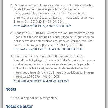
28. Moreno-Casbas T, Fuentelsaz-Gallego C, González-María E,
Gil de Miguel Á. Barreras para la utilización de la
investigación. Estudio descriptivo en profesionales de
enfermería de la práctica clínica y en investigadores activos.
Enferm Clin. 2010;20(3):153–64. DOI:
https://doi.org/10.1016/j.enfcli.2010.01.005
29. Ledesma ME, Rino MM. O Processo De Enfermagem Como
Ações De Cuidado Rotineiro : construindo seu significado na
perspectiva das enfermeiras assistencias. Perspective. Rev
Lat Am Enfermagem [Internet]. 2009;17(3):328-334.
https://doi.org/10.1590/S0104-11692009000300008
30. Llauradó-Serra M, Güell-Baró R, Castanera-Duro A,
Sandalinas I, Argilaga E, Fortes-del Valle ML, et al. Barreras y
motivaciones de los profesionales de enfermería para la
utilización de la investigación en Unidades de Cuidados
Intensivos y en el Servicio de Emergencias Médicas. Enferm
Intensiva. 2016;27(4):146–54. DOI:
https://doi.org/10.1016/j.enfi.2016.05.001
Notas
*
Artículo original de investigación.
Notas de autor