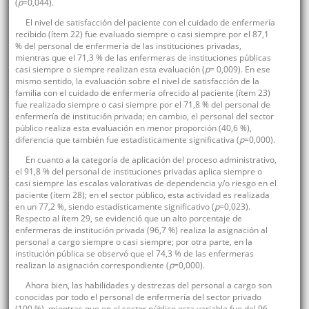
(
p
=0,044).
El nivel de satisfacción del paciente con el cuidado de enfermería
recibido (ítem 22) fue evaluado siempre o casi siempre por el 87,1
% del personal de enfermería de las instituciones privadas,
mientras que el 71,3 % de las enfermeras de instituciones públicas
casi siempre o siempre realizan esta evaluación (
p
= 0,009). En ese
mismo sentido, la evaluación sobre el nivel de satisfacción de la
familia con el cuidado de enfermería ofrecido al paciente (ítem 23)
fue realizado siempre o casi siempre por el 71,8 % del personal de
enfermería de institución privada; en cambio, el personal del sector
público realiza esta evaluación en menor proporción (40,6 %),
diferencia que también fue estadísticamente significativa (
p
=0,000).
En cuanto a la categoría de aplicación del proceso administrativo,
el 91,8 % del personal de instituciones privadas aplica siempre o
casi siempre las escalas valorativas de dependencia y/o riesgo en el
paciente (ítem 28); en el sector público, esta actividad es realizada
en un 77,2 %, siendo estadísticamente significativo (
p
=0,023).
Respecto al ítem 29, se evidenció que un alto porcentaje de
enfermeras de institución privada (96,7 %) realiza la asignación al
personal a cargo siempre o casi siempre; por otra parte, en la
institución pública se observó que el 74,3 % de las enfermeras
realizan la asignación correspondiente (
p
=0,000).
Ahora bien, las habilidades y destrezas del personal a cargo son
conocidas por todo el personal de enfermería del sector privado
(100 %), mientras que en el sector público esta variable fue del 96