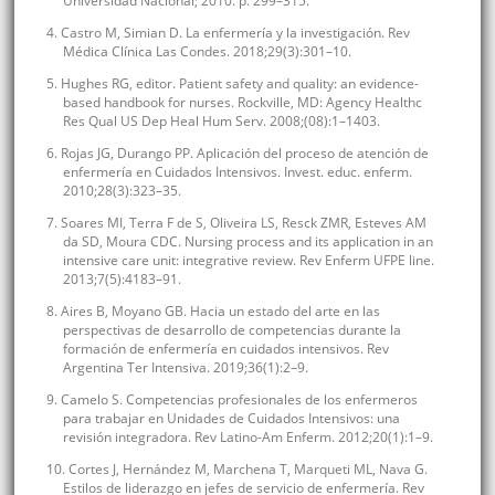
Universidad Nacional; 2010. p. 299–315.
4. Castro M, Simian D. La enfermería y la investigación. Rev
Médica Clínica Las Condes. 2018;29(3):301–10.
5. Hughes RG, editor. Patient safety and quality: an evidence-
based handbook for nurses. Rockville, MD: Agency Healthc
Res Qual US Dep Heal Hum Serv. 2008;(08):1–1403.
6. Rojas JG, Durango PP. Aplicación del proceso de atención de
enfermería en Cuidados Intensivos. Invest. educ. enferm.
2010;28(3):323–35.
7. Soares MI, Terra F de S, Oliveira LS, Resck ZMR, Esteves AM
da SD, Moura CDC. Nursing process and its application in an
intensive care unit: integrative review. Rev Enferm UFPE line.
2013;7(5):4183–91.
8. Aires B, Moyano GB. Hacia un estado del arte en las
perspectivas de desarrollo de competencias durante la
formación de enfermería en cuidados intensivos. Rev
Argentina Ter Intensiva. 2019;36(1):2–9.
9. Camelo S. Competencias profesionales de los enfermeros
para trabajar en Unidades de Cuidados Intensivos: una
revisión integradora. Rev Latino-Am Enferm. 2012;20(1):1–9.
10. Cortes J, Hernández M, Marchena T, Marqueti ML, Nava G.
Estilos de liderazgo en jefes de servicio de enfermería. Rev