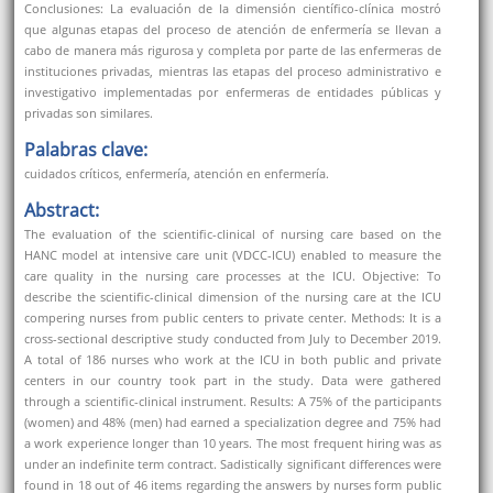
Conclusiones: La evaluación de la dimensión científico-clínica mostró
que algunas etapas del proceso de atención de enfermería se llevan a
cabo de manera más rigurosa y completa por parte de las enfermeras de
instituciones privadas, mientras las etapas del proceso administrativo e
investigativo implementadas por enfermeras de entidades públicas y
privadas son similares.
Palabras clave:
cuidados críticos, enfermería, atención en enfermería.
Abstract:
The evaluation of the scientific-clinical of nursing care based on the
HANC model at intensive care unit (VDCC-ICU) enabled to measure the
care quality in the nursing care processes at the ICU. Objective: To
describe the scientific-clinical dimension of the nursing care at the ICU
compering nurses from public centers to private center. Methods: It is a
cross-sectional descriptive study conducted from July to December 2019.
A total of 186 nurses who work at the ICU in both public and private
centers in our country took part in the study. Data were gathered
through a scientific-clinical instrument. Results: A 75% of the participants
(women) and 48% (men) had earned a specialization degree and 75% had
a work experience longer than 10 years. The most frequent hiring was as
under an indefinite term contract. Sadistically significant differences were
found in 18 out of 46 items regarding the answers by nurses form public