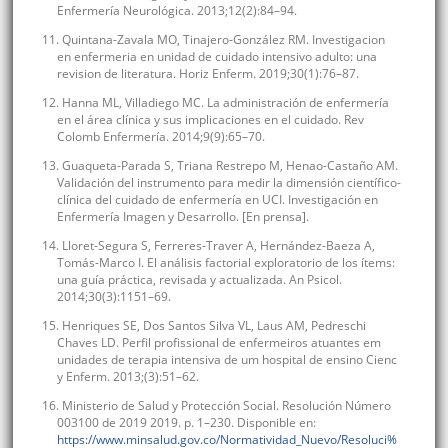
Enfermería Neurológica. 2013;12(2):84–94.
11. Quintana-Zavala MO, Tinajero-González RM. Investigacion
en enfermeria en unidad de cuidado intensivo adulto: una
revision de literatura. Horiz Enferm. 2019;30(1):76–87.
12. Hanna ML, Villadiego MC. La administración de enfermería
en el área clínica y sus implicaciones en el cuidado. Rev
Colomb Enfermería. 2014;9(9):65–70.
13. Guaqueta-Parada S, Triana Restrepo M, Henao-Castaño AM.
Validación del instrumento para medir la dimensión científico-
clínica del cuidado de enfermería en UCI. Investigación en
Enfermería Imagen y Desarrollo. [En prensa].
14. Lloret-Segura S, Ferreres-Traver A, Hernández-Baeza A,
Tomás-Marco I. El análisis factorial exploratorio de los ítems:
una guía práctica, revisada y actualizada. An Psicol.
2014;30(3):1151–69.
15. Henriques SE, Dos Santos Silva VL, Laus AM, Pedreschi
Chaves LD. Perfil profissional de enfermeiros atuantes em
unidades de terapia intensiva de um hospital de ensino Cienc
y Enferm. 2013;(3):51–62.
16. Ministerio de Salud y Protección Social. Resolución Número
003100 de 2019 2019. p. 1–230. Disponible en:
https://www.minsalud.gov.co/Normatividad_Nuevo/Resoluci%