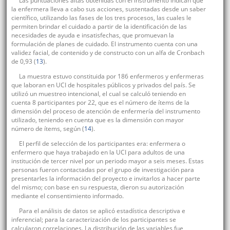
Las puntuaciones altas obtenidas con el instrumento indican que
la enfermera lleva a cabo sus acciones, sustentadas desde un saber
científico, utilizando las fases de los tres procesos, las cuales le
permiten brindar el cuidado a partir de la identificación de las
necesidades de ayuda e insatisfechas, que promuevan la
formulación de planes de cuidado. El instrumento cuenta con una
validez facial, de contenido y de constructo con un alfa de Cronbach
de 0,93 (
13
).
La muestra estuvo constituida por 186 enfermeros y enfermeras
que laboran en UCI de hospitales públicos y privados del país. Se
utilizó un muestreo intencional, el cual se calculó teniendo en
cuenta 8 participantes por 22, que es el número de ítems de la
dimensión del proceso de atención de enfermería del instrumento
utilizado, teniendo en cuenta que es la dimensión con mayor
número de ítems, según (
14
).
El perfil de selección de los participantes era: enfermera o
enfermero que haya trabajado en la UCI para adultos de una
institución de tercer nivel por un periodo mayor a seis meses. Estas
personas fueron contactadas por el grupo de investigación para
presentarles la información del proyecto e invitarlos a hacer parte
del mismo; con base en su respuesta, dieron su autorización
mediante el consentimiento informado.
Para el análisis de datos se aplicó estadística descriptiva e
inferencial; para la caracterización de los participantes se
calcularon correlaciones. La distribución de las variables fue