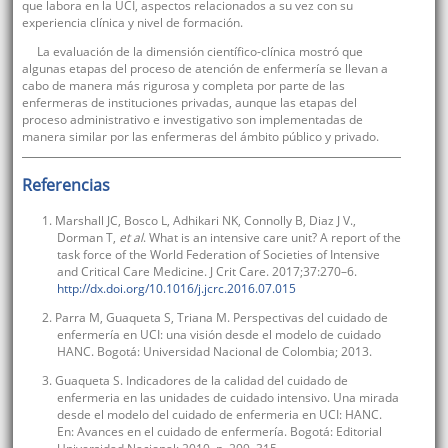
que labora en la UCI, aspectos relacionados a su vez con su
experiencia clínica y nivel de formación.
La evaluación de la dimensión científico-clínica mostró que
algunas etapas del proceso de atención de enfermería se llevan a
cabo de manera más rigurosa y completa por parte de las
enfermeras de instituciones privadas, aunque las etapas del
proceso administrativo e investigativo son implementadas de
manera similar por las enfermeras del ámbito público y privado.
Referencias
1. Marshall JC, Bosco L, Adhikari NK, Connolly B, Diaz J V.,
Dorman T,
et al
. What is an intensive care unit? A report of the
task force of the World Federation of Societies of Intensive
and Critical Care Medicine. J Crit Care. 2017;37:270–6.
http://dx.doi.org/10.1016/j.jcrc.2016.07.015
2. Parra M, Guaqueta S, Triana M. Perspectivas del cuidado de
enfermería en UCI: una visión desde el modelo de cuidado
HANC. Bogotá: Universidad Nacional de Colombia; 2013.
3. Guaqueta S. Indicadores de la calidad del cuidado de
enfermeria en las unidades de cuidado intensivo. Una mirada
desde el modelo del cuidado de enfermeria en UCI: HANC.
En: Avances en el cuidado de enfermería. Bogotá: Editorial