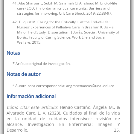
41. Abu Sharour L, Subih M, Salameh O, Alrshoud M. End-of-life
care (EOLC) in Jordanian critical care units: Barriers and
strategies for improving. Crit Care Shock. 2019; 22:88-97.
42. Tillquist M. Caring for the Critically Ill at the End-of-Life:
Nurses’ Experiences of Palliative Care in Brazilian ICUs – a
Minor Field Study [Dissertation]. [Borås, Suecia]: University of
Borås, Faculty of Caring Science, Work Life and Social
Welfare. 2015.
Notas
*
Artículo original de investigación.
Notas de autor
a
Autora para correspondencia: angmhenaocas@unal.edu.co
Información adicional
Cómo citar este artículo:
Henao-Castaño, Ángela M., &
Alvarado Caro, L. V. (2023). Cuidados al final de la vida
en la unidad de cuidados intensivos: revisión de
alcance. Investigación En Enfermería: Imagen Y
Desarrollo, 25.