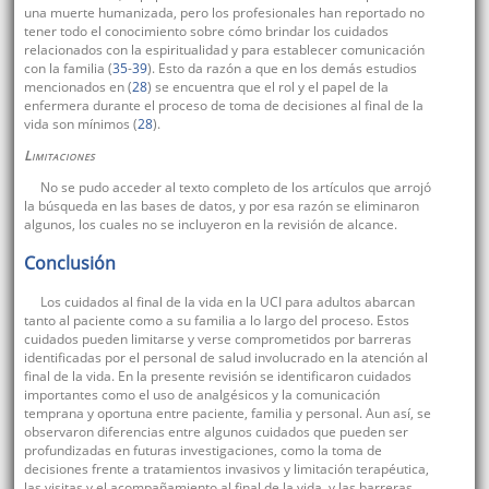
una muerte humanizada, pero los profesionales han reportado no
tener todo el conocimiento sobre cómo brindar los cuidados
relacionados con la espiritualidad y para establecer comunicación
con la familia (
35
-
39
). Esto da razón a que en los demás estudios
mencionados en (
28
) se encuentra que el rol y el papel de la
enfermera durante el proceso de toma de decisiones al final de la
vida son mínimos (
28
).
Limitaciones
No se pudo acceder al texto completo de los artículos que arrojó
la búsqueda en las bases de datos, y por esa razón se eliminaron
algunos, los cuales no se incluyeron en la revisión de alcance.
Conclusión
Los cuidados al final de la vida en la UCI para adultos abarcan
tanto al paciente como a su familia a lo largo del proceso. Estos
cuidados pueden limitarse y verse comprometidos por barreras
identificadas por el personal de salud involucrado en la atención al
final de la vida. En la presente revisión se identificaron cuidados
importantes como el uso de analgésicos y la comunicación
temprana y oportuna entre paciente, familia y personal. Aun así, se
observaron diferencias entre algunos cuidados que pueden ser
profundizadas en futuras investigaciones, como la toma de
decisiones frente a tratamientos invasivos y limitación terapéutica,
las visitas y el acompañamiento al final de la vida, y las barreras