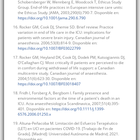
Schobersberger W, Wennberg E, Woodcock T, Ethicus Study
Group. End-of-life practices in European intensive care units:
the Ethicus Study. JAMA, 2003;290(6):790-7. Disponible en:
https://doi.org/10.1001/jama.290.6.790
16. Rocker GM, Cook DJ, Shemie SD. Brief review: Practice
variation in end of life care in the ICU: implications for
patients with severe brain injury. Canadian journal of
anaesthesia. 2006;53(8):814-9. Disponible en:
https://doi.org/10.1007/BF03022799
17. Rocker GM, Heyland DK, Cook DJ, Dodek PM, Kutsogiannis DJ,
O'Callaghan CJ. Most critically ill patients are perceived to die
in comfort during withdrawal of life support: a Canadian
multicentre study. Canadian journal of anaesthesia.
2004;51(6):623-30. Disponible en:
https://doi.org/10.1007/BF03018407
18. Fridh I, Forsberg A, Bergbom I. Family presence and
environmental factors at the time of a patient's death in an
ICU. Acta anaesthesiologica Scandinavica, 2007;51(4):395-
401. Disponible en:
https://doi.org/10.1111/j.1399-
6576.2006.01250.x
19. Altuna-Peñacoba M. Limitación del Esfuerzo Terapéutico
(LET) en UCI en pacientes COVID-19. [Trabajo de Fin de
Grado]. [Madrid]: Universidad Autónoma de Madrid; 2021.
Disponible en: