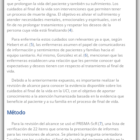
que prolongan la vida del paciente y también su sufrimiento. Los
cuidados al final de la vida son intervenciones que permiten tener
un proceso de muerte digna. El objetivo es aliviar el sufrimiento y
atender necesidades mentales, emocionales y espirituales, con el
fin de no prolongar tratamientos y respetar los deseos de la
persona cuya vida está finalizando (
4
).
Para enfermería estos cuidados son relevantes ya a que, según
Hebert et al. (
5
), las enfermeras asumen el papel de comunicadoras
de información y sentimientos de pacientes y familias hacia el
equipo sanitario. Así mismo, González et al. (
6
), mencionan que las
enfermeras establecen una relación que les permite conocer qué
expectativas y deseos tienen con respecto al tratamiento al final de
vida.
Debido a lo anteriormente expuesto, es importante realizar la
revisión de alcance para conocer la evidencia disponible sobre los
cuidados al final de la vida en la UCI, con el objetivo de aportar
conocimiento a la atención humanizada basada en la evidencia que
beneficie al paciente y a su familia en el proceso de final de vida.
Método
Para la revisión del alcance se usó el PRISMA-ScR (
7
), una lista de
verificación de 22 ítems que orienta la presentación de informes
para las revisiones de alcance. Se planteó la pregunta orientadora
“¿cuáles son los cuidados al final de la vida del paciente adulto en la