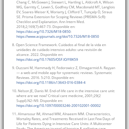
Chang C, McGowan J, Stewart L, Hartling L, Aldcroft A, Wilson
MG, Garritty C, Lewin S, Godfrey CM, Macdonald MT, Langlois
EV, Soares-Weiser K, Moriarty J, Clifford T, Tunçalp Ö, Straus
SE. Prisma Extension for Scoping Reviews (PRISMA-ScR):
Checklist and Explanation. Ann Intern Med.
2018;2;169(7):467-73. Disponible en:
https://doi.org/10.7326/M18-0850
:
https://www.acpjournals.org/doi/10.7326/M18-0850
8. Open Science Framework. Cuidados al final de la vida en
unidades de cuidado intensivo adulto: una revisión de
alcance. 2022. Disponible en:
https://doi.org/10.17605/OSF.IO/Y8K59
9. Ouzzani M, Hammady H, Fedorowicz Z, Elmagarmid A. Rayyan
— a web and mobile app for systematic reviews. Systematic
Reviews. 2016. 5:210. Disponible en:
https://doi.org/10.1186/s13643-016-0384-4
10. Nelson JE, Danis M. End-of-life care in the intensive care unit:
where are we now? Critical care medicine, 2001;29(2
Suppl).N2–N9. Disponible en:
https://doi.org/10.1097/00003246-200102001-00002
11. Almansour IM, Ahmad MM, Alnaeem MM. Characteristics,
Mortality Rates, and Treatments Received in Last Few Days of
Life for Patients Dying in Intensive Care Units: A Multicenter
Study. The American journal of hospice & palliative care,