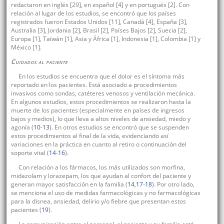
redactaron en inglés [29], en español [4] y en portugués [2]. Con
relación al lugar de los estudios, se encontró que los países
registrados fueron Estados Unidos [11], Canadá [4], España [3],
Australia [3], Jordania [2], Brasil [2], Países Bajos [2], Suecia [2],
Europa [1], Taiwán [1], Asia y África [1], Indonesia [1], Colombia [1] y
México [1].
Cuidados al paciente
En los estudios se encuentra que el dolor es el síntoma más
reportado en los pacientes. Está asociado a procedimientos
invasivos como sondas, catéteres venosos y ventilación mecánica.
En algunos estudios, estos procedimientos se realizaron hasta la
muerte de los pacientes (especialmente en países de ingresos
bajos y medios), lo que lleva a altos niveles de ansiedad, miedo y
agonía (
10
-
13
). En otros estudios se encontró que se suspenden
estos procedimientos al final de la vida, evidenciando así
variaciones en la práctica en cuanto al retiro o continuación del
soporte vital (
14
-
16
).
Con relación a los fármacos, los más utilizados son morfina,
midazolam y lorazepam, los que ayudan al confort del paciente y
generan mayor satisfacción en la familia (
14
,
17
-
18
). Por otro lado,
se menciona el uso de medidas farmacológicas y no farmacológicas
para la disnea, ansiedad, delirio y/o fiebre que presentan estos
pacientes (
19
).