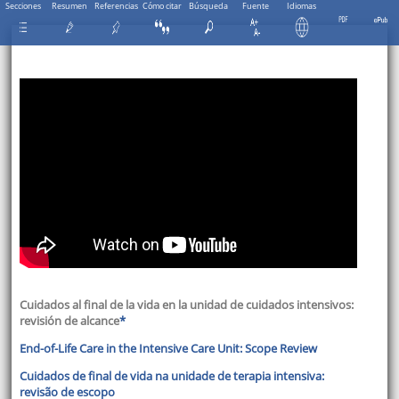
Secciones
Resumen
Referencias
Cómo citar
Búsqueda
Fuente
Idiomas
Cuidados al final de la vida en la unidad de cuidados intensivos:
revisión de alcance
*
End-of-Life Care in the Intensive Care Unit: Scope Review
Cuidados de final de vida na unidade de terapia intensiva:
revisão de escopo