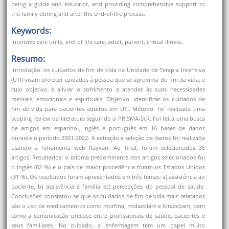
being a guide and educator, and providing comprehensive support to
the family during and after the end-of-life process.
Keywords:
intensive care units, end of life care, adult, patient, critical illness.
Resumo:
Introdução: os cuidados de fim de vida na Unidade de Terapia Intensiva
(UTI) visam oferecer cuidados à pessoa que se aproxima do fim da vida, e
cujo objetivo é aliviar o sofrimento e atender às suas necessidades
mentais, emocionais e espirituais. Objetivo: identificar os cuidados de
fim de vida para pacientes adultos em UTI. Método: foi realizada uma
scoping review da literatura seguindo o PRISMA-ScR. Foi feita uma busca
de artigos em espanhol, inglês e português em 16 bases de dados
durante o período 2001-2022. A extração e seleção de dados foi realizada
usando a ferramenta web Rayyan. Ao final, foram selecionados 35
artigos. Resultados: o idioma predominante dos artigos selecionados foi
o inglês (82 %) e o país de maior procedência foram os Estados Unidos
(31 %). Os resultados foram apresentados em três temas: a) assistência ao
paciente, b) assistência à família ec) percepções do pessoal de saúde.
Conclusões: constatou-se que os cuidados de fim de vida mais relatados
são o uso de medicamentos como morfina, midazolam e lorazepam, bem
como a comunicação precoce entre profissionais de saúde, pacientes e
seus familiares. No cuidado, a enfermagem tem um papel muito