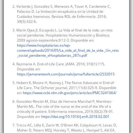
2. Verlarde J, González S, Meneses A, Tovar A, Cardenete C,
Palacios D. La limitación terapéutica en la Unidad de
Cuidados Intensivos. Revista ROL de Enfermería. 2016;
39(5):332-6.
3. Marín Ojea JI, Escajedo L. La Vida al final de la vida: un reto
social pendiente. Hospitalarias Humanización y Bioética.
2009 agosto-septiembre;9:12-3. Disponible en:
https://www.hospitalarias.es/wp-
content/uploads/2016/05/La_vida_al_final_de_la_vida._Un_reto
_social_pendiente_xHospitalarias_287x.pdf
4. Razmaria A. End-of-Life Care. JAMA. 2016; 316(1):115.
Disponible en:
https://jamanetwork.com/journals/jama/fullarticle/2532015
5. Hebert K, Moore H, Rooney J. The Nurse Advocate in End-of-
Life Care. The Ochsner journal, 2011;11(4):325-9. Disponible
en:
https://www.ncbi.nlm.nih.gov/pmc/articles/PMC3241064/
6. González-Rincón M, Díaz de Herrera-Marchal P, Martínez-
Martín ML. The role of the nurse at the end of the life of a
critically ill patient. Enfermeria intensiva, 2019;30(2):78-91.
Disponible en:
https://doi.org/10.1016/j.enfi.2018.02.001
7. Tricco AC, Lillie E, Zarin W, O'Brien KK, Colquhoun H, Levac D,
Moher D, Peters MDJ, Horsley T, Weeks L, Hempel S, Akl EA,