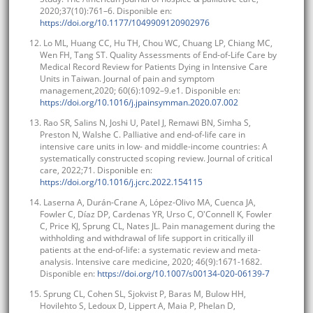
2020;37(10):761–6. Disponible en:
https://doi.org/10.1177/1049909120902976
12. Lo ML, Huang CC, Hu TH, Chou WC, Chuang LP, Chiang MC,
Wen FH, Tang ST. Quality Assessments of End-of-Life Care by
Medical Record Review for Patients Dying in Intensive Care
Units in Taiwan. Journal of pain and symptom
management,2020; 60(6):1092–9.e1. Disponible en:
https://doi.org/10.1016/j.jpainsymman.2020.07.002
13. Rao SR, Salins N, Joshi U, Patel J, Remawi BN, Simha S,
Preston N, Walshe C. Palliative and end-of-life care in
intensive care units in low- and middle-income countries: A
systematically constructed scoping review. Journal of critical
care, 2022;71. Disponible en:
https://doi.org/10.1016/j.jcrc.2022.154115
14. Laserna A, Durán-Crane A, López-Olivo MA, Cuenca JA,
Fowler C, Díaz DP, Cardenas YR, Urso C, O'Connell K, Fowler
C, Price KJ, Sprung CL, Nates JL. Pain management during the
withholding and withdrawal of life support in critically ill
patients at the end-of-life: a systematic review and meta-
analysis. Intensive care medicine, 2020; 46(9):1671-1682.
Disponible en:
https://doi.org/10.1007/s00134-020-06139-7
15. Sprung CL, Cohen SL, Sjokvist P, Baras M, Bulow HH,
Hovilehto S, Ledoux D, Lippert A, Maia P, Phelan D,