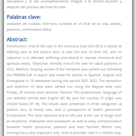
educadora y al dar acompañamiento integral a la familia durante y
después del proceso del final de vida.
Palabras clave:
unidades de cuidado intensivo, cuidado en el final de la vida, adulto,
paciente, enfermedad crítica.
Abstract:
Introduction: End-of-life care in the Intensive Care Unit (ICU) is aimed at
offering care to the person who is near the end of their life, and its
objective is to alleviate suffering and attend to mental, emotional and
spiritual needs. Objective: Identify end-of-life care for adult patients in
ICUs. Method: Scoping review of the literature was carried out following
the PRISMA-ScR. A search was made for articles in Spanish, English and
Portuguese in 16 databases during the period 2001-2022. The extraction
and selection of data were carried out using the Rayyan web tool.
Finally, 35 articles were selected. Results: The predominant language of
the selected articles was English (82 %), and the country of origin was
United States (31 %). The results were presented in three categories: a)
patient care, b) family care, and c) perceptions of health personnel.
Conclusions: The most reported end-of-life care is the use of drugs such
as morphine, midazolam and lorazepam, as well as early communication
between health personnel, patients and their families. Within care,
nursing has a very important role, since it provides care in a holistic way,