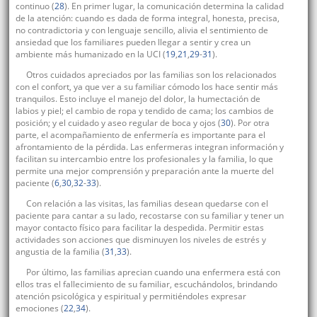
continuo (
28
). En primer lugar, la comunicación determina la calidad
de la atención: cuando es dada de forma integral, honesta, precisa,
no contradictoria y con lenguaje sencillo, alivia el sentimiento de
ansiedad que los familiares pueden llegar a sentir y crea un
ambiente más humanizado en la UCI (
19
,
21
,
29
-
31
).
Otros cuidados apreciados por las familias son los relacionados
con el confort, ya que ver a su familiar cómodo los hace sentir más
tranquilos. Esto incluye el manejo del dolor, la humectación de
labios y piel; el cambio de ropa y tendido de cama; los cambios de
posición; y el cuidado y aseo regular de boca y ojos (
30
). Por otra
parte, el acompañamiento de enfermería es importante para el
afrontamiento de la pérdida. Las enfermeras integran información y
facilitan su intercambio entre los profesionales y la familia, lo que
permite una mejor comprensión y preparación ante la muerte del
paciente (
6
,
30
,
32
-
33
).
Con relación a las visitas, las familias desean quedarse con el
paciente para cantar a su lado, recostarse con su familiar y tener un
mayor contacto físico para facilitar la despedida. Permitir estas
actividades son acciones que disminuyen los niveles de estrés y
angustia de la familia (
31
,
33
).
Por último, las familias aprecian cuando una enfermera está con
ellos tras el fallecimiento de su familiar, escuchándolos, brindando
atención psicológica y espiritual y permitiéndoles expresar
emociones (
22
,
34
).