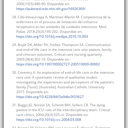
2006;15(5):480-90. Disponible en:
https://pubmed.ncbi.nlm.nih.gov/16926369/
28. Cilla-Intxaurraga A, Martínez-Martín M. Competencia de la
enfermera en el proceso de limitación del esfuerzo
terapéutico en las unidades de cuidados intensivos. Med.
Paliat. 2018;25(3):195-202. Disponible en:
https://doi.org/10.1016/j.medipa.2016.10.003
29. Boyle DK, Miller PA, Forbes-Thompson SA. Communication
and end-of-life care in the intensive care unit: patient, family,
and clinician outcomes. Critical care nursing quarterly,
2005:28(4);302-16. Disponible en:
https://doi.org/10.1097/00002727-200510000-00002
30. Coventry A. An exploration of end-of-life care in the intensive
care unit: A systematic review of qualitative studies
investigating the experiences and perceptions of the patient's
family [Tesis]. [Australia]: Australian Catholic University.
2017. Disponible en:
https://doi.org/10.4226/66/5a9dbc0f33627
31. Baggs JG, Norton SA, Schmitt MH, Sellers CR. The dying
patient in the ICU: role of the interdisciplinary team. Critical
care clinics, 2004;20(3):525–xi. Disponible en:
https://doi.org/10.1016/j.ccc.2004.03.008
32. Noome M, Dijkstra BM, van Leeuwen E, Vloet LC. Exploring