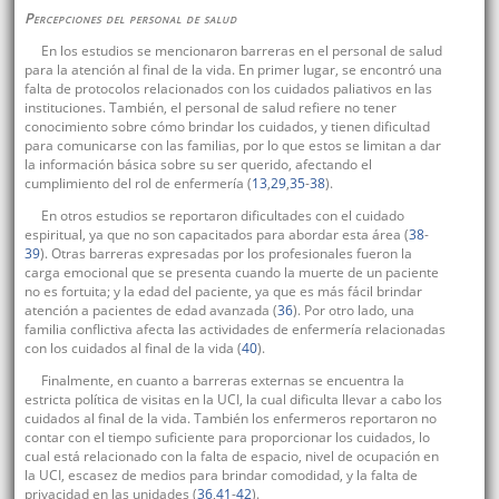
Percepciones del personal de salud
En los estudios se mencionaron barreras en el personal de salud
para la atención al final de la vida. En primer lugar, se encontró una
falta de protocolos relacionados con los cuidados paliativos en las
instituciones. También, el personal de salud refiere no tener
conocimiento sobre cómo brindar los cuidados, y tienen dificultad
para comunicarse con las familias, por lo que estos se limitan a dar
la información básica sobre su ser querido, afectando el
cumplimiento del rol de enfermería (
13
,
29
,
35
-
38
).
En otros estudios se reportaron dificultades con el cuidado
espiritual, ya que no son capacitados para abordar esta área (
38
-
39
). Otras barreras expresadas por los profesionales fueron la
carga emocional que se presenta cuando la muerte de un paciente
no es fortuita; y la edad del paciente, ya que es más fácil brindar
atención a pacientes de edad avanzada (
36
). Por otro lado, una
familia conflictiva afecta las actividades de enfermería relacionadas
con los cuidados al final de la vida (
40
).
Finalmente, en cuanto a barreras externas se encuentra la
estricta política de visitas en la UCI, la cual dificulta llevar a cabo los
cuidados al final de la vida. También los enfermeros reportaron no
contar con el tiempo suficiente para proporcionar los cuidados, lo
cual está relacionado con la falta de espacio, nivel de ocupación en
la UCI, escasez de medios para brindar comodidad, y la falta de
privacidad en las unidades (
36
,
41
-
42
).