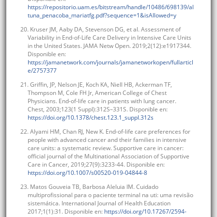
https://repositorio.uam.es/bitstream/handle/10486/698139/al
tuna_penacoba_mariatfg.pdf?sequence=1&isAllowed=y
20. Kruser JM, Aaby DA, Stevenson DG, et al. Assessment of
Variability in End-of-Life Care Delivery in Intensive Care Units
in the United States. JAMA Netw Open. 2019;2(12):e1917344.
Disponible en:
https://jamanetwork.com/journals/jamanetworkopen/fullarticl
e/2757377
21. Griffin, JP, Nelson JE, Koch KA, Niell HB, Ackerman TF,
Thompson M, Cole FH Jr, American College of Chest
Physicians. End-of-life care in patients with lung cancer.
Chest, 2003;123(1 Suppl):312S–331S. Disponible en:
https://doi.org/10.1378/chest.123.1_suppl.312s
22. Alyami HM, Chan RJ, New K. End-of-life care preferences for
people with advanced cancer and their families in intensive
care units: a systematic review. Supportive care in cancer:
official journal of the Multinational Association of Supportive
Care in Cancer, 2019;27(9):3233-44. Disponible en:
https://doi.org/10.1007/s00520-019-04844-8
23. Matos Gouveia TB, Barbosa Aleluia IM. Cuidado
multiprofissional para o paciente terminal na uti: uma revisão
sistemática. International Journal of Health Education
2017;1(1):31. Disponible en:
https://doi.org/10.17267/2594-