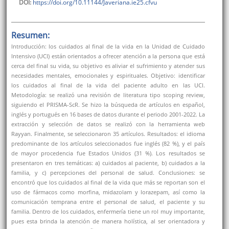
DOI:
https://doi.org/10.11144/Javeriana.ie25.cfvu
Resumen:
Introducción: los cuidados al final de la vida en la Unidad de Cuidado
Intensivo (UCI) están orientados a ofrecer atención a la persona que está
cerca del final su vida, su objetivo es aliviar el sufrimiento y atender sus
necesidades mentales, emocionales y espirituales. Objetivo: identificar
los cuidados al final de la vida del paciente adulto en las UCI.
Metodología: se realizó una revisión de literatura tipo scoping review,
siguiendo el PRISMA-ScR. Se hizo la búsqueda de artículos en español,
inglés y portugués en 16 bases de datos durante el periodo 2001-2022. La
extracción y selección de datos se realizó con la herramienta web
Rayyan. Finalmente, se seleccionaron 35 artículos. Resultados: el idioma
predominante de los artículos seleccionados fue inglés (82 %), y el país
de mayor procedencia fue Estados Unidos (31 %). Los resultados se
presentaron en tres temáticas: a) cuidados al paciente, b) cuidados a la
familia, y c) percepciones del personal de salud. Conclusiones: se
encontró que los cuidados al final de la vida que más se reportan son el
uso de fármacos como morfina, midazolam y lorazepam, así como la
comunicación temprana entre el personal de salud, el paciente y su
familia. Dentro de los cuidados, enfermería tiene un rol muy importante,
pues esta brinda la atención de manera holística, al ser orientadora y