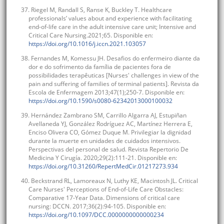
37. Riegel M, Randall S, Ranse K, Buckley T. Healthcare
professionals’ values about and experience with facilitating
end-of-life care in the adult intensive care unit; Intensive and
Critical Care Nursing.2021;65. Disponible en:
https://doi.org/10.1016/j.iccn.2021.103057
38. Fernandes M, Komessu JH. Desafios do enfermeiro diante da
dor e do sofrimento da família de pacientes fora de
possibilidades terapêuticas [Nurses' challenges in view of the
pain and suffering of families of terminal patients]. Revista da
Escola de Enfermagem 2013;47(1);250-7. Disponible en:
https://doi.org/10.1590/s0080-62342013000100032
39. Hernández Zambrano SM, Carrillo Algarra AJ, Estupiñan
Avellaneda YJ, González Rodríguez AC, Martínez Herrera E,
Enciso Olivera CO, Gómez Duque M. Privilegiar la dignidad
durante la muerte en unidades de cuidados intensivos.
Perspectivas del personal de salud. Revista Repertorio De
Medicina Y Cirugía. 2020;29(2):111-21. Disponible en:
https://doi.org/10.31260/RepertMedCir.01217273.934
40. Beckstrand RL, Lamoreaux N, Luthy KE, Macintosh JL. Critical
Care Nurses' Perceptions of End-of-Life Care Obstacles:
Comparative 17-Year Data. Dimensions of critical care
nursing: DCCN. 2017;36(2):94-105. Disponible en:
https://doi.org/10.1097/DCC.0000000000000234