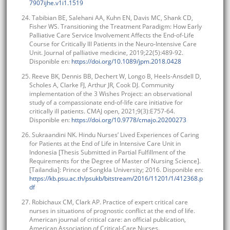
7907ijhe.v1i1.1519
24. Tabibian BE, Salehani AA, Kuhn EN, Davis MC, Shank CD,
Fisher WS. Transitioning the Treatment Paradigm: How Early
Palliative Care Service Involvement Affects the End-of-Life
Course for Critically Ill Patients in the Neuro-Intensive Care
Unit. Journal of palliative medicine, 2019;22(5):489-92.
Disponible en:
https://doi.org/10.1089/jpm.2018.0428
25. Reeve BK, Dennis BB, Dechert W, Longo B, Heels-Ansdell D,
Scholes A, Clarke FJ, Arthur JR, Cook DJ. Community
implementation of the 3 Wishes Project: an observational
study of a compassionate end-of-life care initiative for
critically ill patients. CMAJ open, 2021;9(3):E757-64.
Disponible en:
https://doi.org/10.9778/cmajo.20200273
26. Sukraandini NK. Hindu Nurses’ Lived Experiences of Caring
for Patients at the End of Life in Intensive Care Unit in
Indonesia [Thesis Submitted in Partial Fulfillment of the
Requirements for the Degree of Master of Nursing Science].
[Tailandia]: Prince of Songkla University; 2016. Disponible en:
https://kb.psu.ac.th/psukb/bitstream/2016/11201/1/412368.p
df
27. Robichaux CM, Clark AP. Practice of expert critical care
nurses in situations of prognostic conflict at the end of life.
American journal of critical care: an official publication,
American Association of Critical-Care Nurses.