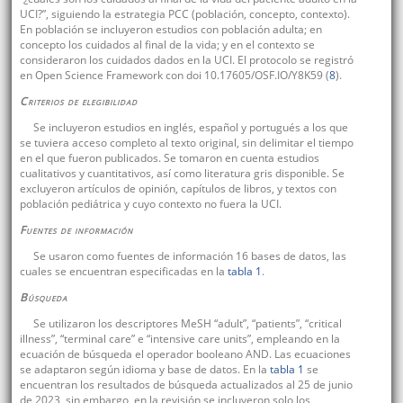
UCI?”, siguiendo la estrategia PCC (población, concepto, contexto).
En población se incluyeron estudios con población adulta; en
concepto los cuidados al final de la vida; y en el contexto se
consideraron los cuidados dados en la UCI. El protocolo se registró
en Open Science Framework con doi 10.17605/OSF.IO/Y8K59 (
8
).
Criterios de elegibilidad
Se incluyeron estudios en inglés, español y portugués a los que
se tuviera acceso completo al texto original, sin delimitar el tiempo
en el que fueron publicados. Se tomaron en cuenta estudios
cualitativos y cuantitativos, así como literatura gris disponible. Se
excluyeron artículos de opinión, capítulos de libros, y textos con
población pediátrica y cuyo contexto no fuera la UCI.
Fuentes de información
Se usaron como fuentes de información 16 bases de datos, las
cuales se encuentran especificadas en la
tabla 1
.
Búsqueda
Se utilizaron los descriptores MeSH “adult”, “patients”, “critical
illness”, “terminal care” e “intensive care units”, empleando en la
ecuación de búsqueda el operador booleano AND. Las ecuaciones
se adaptaron según idioma y base de datos. En la
tabla 1
se
encuentran los resultados de búsqueda actualizados al 25 de junio
de 2023, sin embargo, en la revisión se incluyeron solo los