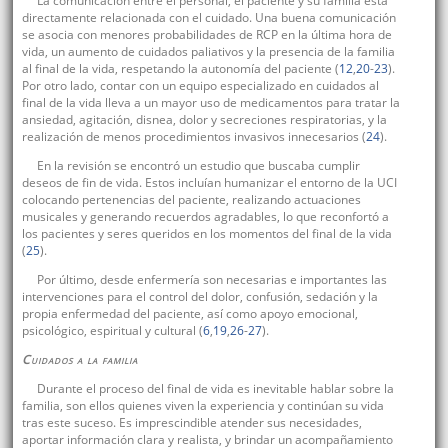
La comunicación entre el personal, el paciente y su familia está
directamente relacionada con el cuidado. Una buena comunicación
se asocia con menores probabilidades de RCP en la última hora de
vida, un aumento de cuidados paliativos y la presencia de la familia
al final de la vida, respetando la autonomía del paciente (
12
,
20
-
23
).
Por otro lado, contar con un equipo especializado en cuidados al
final de la vida lleva a un mayor uso de medicamentos para tratar la
ansiedad, agitación, disnea, dolor y secreciones respiratorias, y la
realización de menos procedimientos invasivos innecesarios (
24
).
En la revisión se encontró un estudio que buscaba cumplir
deseos de fin de vida. Estos incluían humanizar el entorno de la UCI
colocando pertenencias del paciente, realizando actuaciones
musicales y generando recuerdos agradables, lo que reconfortó a
los pacientes y seres queridos en los momentos del final de la vida
(
25
).
Por último, desde enfermería son necesarias e importantes las
intervenciones para el control del dolor, confusión, sedación y la
propia enfermedad del paciente, así como apoyo emocional,
psicológico, espiritual y cultural (
6
,
19
,
26
-
27
).
Cuidados a la familia
Durante el proceso del final de vida es inevitable hablar sobre la
familia, son ellos quienes viven la experiencia y continúan su vida
tras este suceso. Es imprescindible atender sus necesidades,
aportar información clara y realista, y brindar un acompañamiento