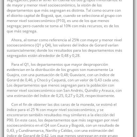
de mayor y menor nivel socioeconómico, la visión de los
departamentos que más segregan es distinta. Tal como ocurre con
el distrito capital de Bogotá, que, cuando se selecciona al grupo con
menor nivel socioeconómico (P10), es uno de los que menos
segrega; pero cuando se toma al 10% con más recursos, es de los
que más segrega.
Ahora, al tomar como referencia al 25% con mayor y menor nivel
socioeconómico (Q1 y Q4), los valores del índice de Gorard varían
sustancialmente; donde los resultados para los departamentos más
segregados están alrededor de 0,48 y 0,28.
Para el Q1, los departamentos que mayor desproporción
evidencian en la distribución de los grupos son nuevamente La
Guajira, con una puntuación de 0,48; Guaviare, con un índice de
Gorard de 0,46, y Chocó y Caquetá, con un valor de 0,43 cada uno.
Los departamentos que menos segregan para la población con
menor nivel socioeconómico son San Andrés, Quindío y Arauca, con
una estimación del índice de 0,25, 0,27 y 0,29, respectivamente.
Con el fin de obtener las dos caras de la moneda, se estimó el
índice para el 25 % con mayor nivel socioeconómico, y se
encontraron también resultados muy similares a la elección del
P90. En este caso, los departamentos que más segregan por nivel
socioeconómico en el Q4 son Cauca y Bogotá, con un resultado de
0,43, y Cundinamarca, Nariño y Caldas, con una estimación del
índice de Gorard de 0,42. Los que menos segregan en este grupo