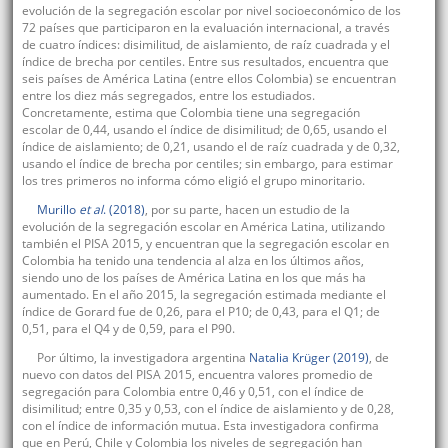
evolución de la segregación escolar por nivel socioeconómico de los
72 países que participaron en la evaluación internacional, a través
de cuatro índices: disimilitud, de aislamiento, de raíz cuadrada y el
índice de brecha por centiles. Entre sus resultados, encuentra que
seis países de América Latina (entre ellos Colombia) se encuentran
entre los diez más segregados, entre los estudiados.
Concretamente, estima que Colombia tiene una segregación
escolar de 0,44, usando el índice de disimilitud; de 0,65, usando el
índice de aislamiento; de 0,21, usando el de raíz cuadrada y de 0,32,
usando el índice de brecha por centiles; sin embargo, para estimar
los tres primeros no informa cómo eligió el grupo minoritario.
Murillo
et al
. (2018)
, por su parte, hacen un estudio de la
evolución de la segregación escolar en América Latina, utilizando
también el PISA 2015, y encuentran que la segregación escolar en
Colombia ha tenido una tendencia al alza en los últimos años,
siendo uno de los países de América Latina en los que más ha
aumentado. En el año 2015, la segregación estimada mediante el
índice de Gorard fue de 0,26, para el P10; de 0,43, para el Q1; de
0,51, para el Q4 y de 0,59, para el P90.
Por último, la investigadora argentina
Natalia Krüger (2019)
, de
nuevo con datos del PISA 2015, encuentra valores promedio de
segregación para Colombia entre 0,46 y 0,51, con el índice de
disimilitud; entre 0,35 y 0,53, con el índice de aislamiento y de 0,28,
con el índice de información mutua. Esta investigadora confirma
que en Perú, Chile y Colombia los niveles de segregación han