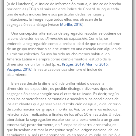
(o de Hutchens), el índice de información mutua, el índice de brecha
por centiles (CGI) o el más reciente índice de Gorard. Aunque cada
uno de estos índices tiene sus particularidades, ventajas y
limitaciones, la imagen que todos ellos nos ofrecen de la
segregación es análoga (véase
Murillo, 2016
).
Una concepción alternativa de segregación escolar se obtiene de
la consideración de su
dimensión de exposición
. Con ella, se
entiende la segregación como la probabilidad de que un estudiante
de un grupo minoritario se encuentre en una escuela con alguien de
su mismo colectivo. Su uso ha sido mucho menos habitual en
América Latina y siempre como complemento al estudio de la
dimensión de uniformidad (p. e.,
Krüger, 2019
;
Murillo, 2016
;
Vazquez, 2016
). En este caso se usa siempre el índice de
aislamiento.
Bien sea desde la dimensión de uniformidad o desde la
dimensión de exposición, es posible distinguir diversos tipos de
segregación escolar según sea el criterio utilizado. Es decir, según
sean las características personales o sociales o las condiciones de
los estudiantes que generan esa distribución desigual, o del criterio
de conformación del grupo minoritario. Así, los primeros estudios
relacionados, realizados a finales de los años 50 en Estados Unidos,
abordaban la segregación escolar como la pertenencia a un grupo
etnorracial; posteriormente, en Europa se desarrollaron trabajos
que buscaban estimar la magnitud según el origen nacional de los
estudiantes, y, más recientemente, ya en todo el mundo, se inició la