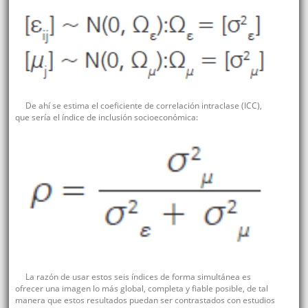
De ahí se estima el coeficiente de correlación intraclase (ICC),
que sería el índice de inclusión socioeconómica:
La razón de usar estos seis índices de forma simultánea es
ofrecer una imagen lo más global, completa y fiable posible, de tal
manera que estos resultados puedan ser contrastados con estudios