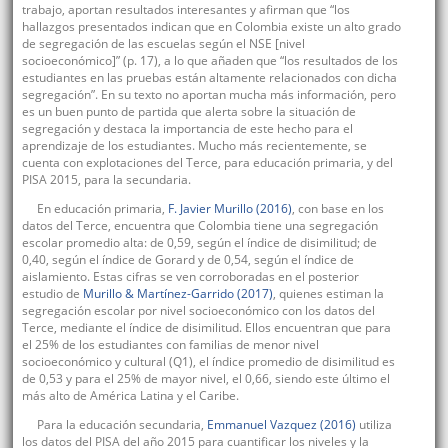
trabajo, aportan resultados interesantes y afirman que “los
hallazgos presentados indican que en Colombia existe un alto grado
de segregación de las escuelas según el NSE [nivel
socioeconómico]” (p. 17), a lo que añaden que “los resultados de los
estudiantes en las pruebas están altamente relacionados con dicha
segregación”. En su texto no aportan mucha más información, pero
es un buen punto de partida que alerta sobre la situación de
segregación y destaca la importancia de este hecho para el
aprendizaje de los estudiantes. Mucho más recientemente, se
cuenta con explotaciones del Terce, para educación primaria, y del
PISA 2015, para la secundaria.
En educación primaria,
F. Javier Murillo (2016)
, con base en los
datos del Terce, encuentra que Colombia tiene una segregación
escolar promedio alta: de 0,59, según el índice de disimilitud; de
0,40, según el índice de Gorard y de 0,54, según el índice de
aislamiento. Estas cifras se ven corroboradas en el posterior
estudio de
Murillo & Martínez-Garrido (2017)
, quienes estiman la
segregación escolar por nivel socioeconómico con los datos del
Terce, mediante el índice de disimilitud. Ellos encuentran que para
el 25% de los estudiantes con familias de menor nivel
socioeconómico y cultural (Q1), el índice promedio de disimilitud es
de 0,53 y para el 25% de mayor nivel, el 0,66, siendo este último el
más alto de América Latina y el Caribe.
Para la educación secundaria,
Emmanuel Vazquez (2016)
utiliza
los datos del PISA del año 2015 para cuantificar los niveles y la