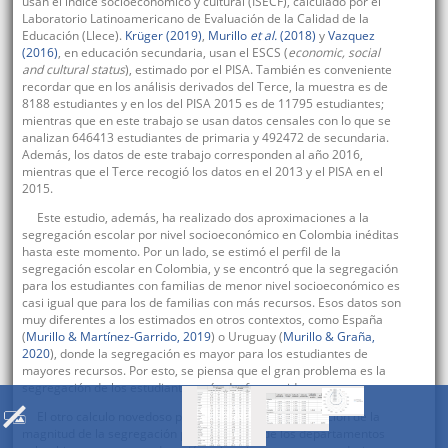
usan el índice socioeconómico y cultural (ISECF), calculado por el
Laboratorio Latinoamericano de Evaluación de la Calidad de la
Educación (Llece).
Krüger (2019)
,
Murillo
et al.
(2018)
y
Vazquez
(2016)
, en educación secundaria, usan el ESCS (
economic, social
and cultural status
), estimado por el PISA. También es conveniente
recordar que en los análisis derivados del Terce, la muestra es de
8188 estudiantes y en los del PISA 2015 es de 11795 estudiantes;
mientras que en este trabajo se usan datos censales con lo que se
analizan 646413 estudiantes de primaria y 492472 de secundaria.
Además, los datos de este trabajo corresponden al año 2016,
mientras que el Terce recogió los datos en el 2013 y el PISA en el
2015.
Este estudio, además, ha realizado dos aproximaciones a la
segregación escolar por nivel socioeconómico en Colombia inéditas
hasta este momento. Por un lado, se estimó el perfil de la
segregación escolar en Colombia, y se encontró que la segregación
para los estudiantes con familias de menor nivel socioeconómico es
casi igual que para los de familias con más recursos. Esos datos son
muy diferentes a los estimados en otros contextos, como España
(
Murillo & Martínez-Garrido, 2019
) o Uruguay (
Murillo & Graña,
2020
), donde la segregación es mayor para los estudiantes de
mayores recursos. Por esto, se piensa que el gran problema es la
segregación de los estudiantes más desfavorecidos.
El otro calculo novedoso para Colombia es la estimación de la
magnitud de la segregación para cada uno de los departamentos