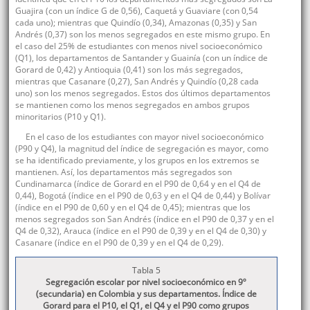
Guajira (con un índice G de 0,56), Caquetá y Guaviare (con 0,54
cada uno); mientras que Quindío (0,34), Amazonas (0,35) y San
Andrés (0,37) son los menos segregados en este mismo grupo. En
el caso del 25% de estudiantes con menos nivel socioeconómico
(Q1), los departamentos de Santander y Guainía (con un índice de
Gorard de 0,42) y Antioquia (0,41) son los más segregados,
mientras que Casanare (0,27), San Andrés y Quindío (0,28 cada
uno) son los menos segregados. Estos dos últimos departamentos
se mantienen como los menos segregados en ambos grupos
minoritarios (P10 y Q1).
En el caso de los estudiantes con mayor nivel socioeconómico
(P90 y Q4), la magnitud del índice de segregación es mayor, como
se ha identificado previamente, y los grupos en los extremos se
mantienen. Así, los departamentos más segregados son
Cundinamarca (índice de Gorard en el P90 de 0,64 y en el Q4 de
0,44), Bogotá (índice en el P90 de 0,63 y en el Q4 de 0,44) y Bolívar
(índice en el P90 de 0,60 y en el Q4 de 0,45); mientras que los
menos segregados son San Andrés (índice en el P90 de 0,37 y en el
Q4 de 0,32), Arauca (índice en el P90 de 0,39 y en el Q4 de 0,30) y
Casanare (índice en el P90 de 0,39 y en el Q4 de 0,29).
Tabla 5
Segregación escolar por nivel socioeconómico en 9º
(secundaria) en Colombia y sus departamentos. Índice de
Gorard para el P10, el Q1, el Q4 y el P90 como grupos