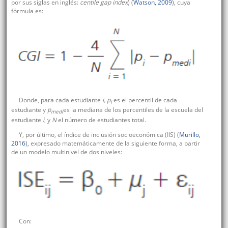
por sus siglas en inglés:
centile gap index
) (
Watson, 2009
), cuya
fórmula es:
Donde, para cada estudiante
i, p
es el percentil de cada
i
estudiante y
p
es la mediana de los percentiles de la escuela del
medi
estudiante
i
, y
N
el número de estudiantes total.
Y, por último, el índice de inclusión socioeconómica (IIS) (
Murillo,
2016
), expresado matemáticamente de la siguiente forma, a partir
de un modelo multinivel de dos niveles:
Con: