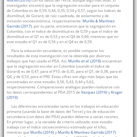
Murillo (2016)
con los datos del Terce, aunque algo más altas. El
investigador encontró que la segregación escolar para el conjunto
de Colombia es de 0,59, 0,44, 0,35, 0,54 y 0,57, según los índices de
disimilitud, de Gorard, de raíz cuadrada, de aislamiento y de
inclusión socioeconómica, respectivamente.
Murillo & Martínez-
Garrido (2017)
, por su parte, encontraron que la segregación en
Colombia, con el índice de disimilitud es de 0,59 y que el índice de
disimilitud en el Q1 es de 0,53 y en el Q4 de 0,66; mientras que en
este estudio el Q1 es de 0,56 y en el Q4 es de 0,59.
Para la educación secundaria, es posible comparar los
resultados de esta investigación con la obtenida por diversos
trabajos que han usado el PISA. Así,
Murillo
et al
. (2018)
encuentran
que la segregación escolar en Colombia (usando el índice de
Gorard) es de 0,47, para el P10; de 0,35, para el Q1; de 0,38, para el
Q4, y de 0,53, para el P90. Estas cifras son algo más bajas que las
encontradas en este estudio: 0,56, 0,43, 0,44 y 0,62,
respectivamente. Comparaciones análogas pueden realizarse con
los datos correspondientes al PISA 2015 de
Vazquez (2016)
y
Krüger
(2019)
.
Las diferencias encontradas tanto en los trabajos en educación
primaria (usando la base de datos del Terce) y los de educación
secundaria (con datos del PISA) pueden deberse a varias razones.
En primer lugar, a la variable de criterio utilizada: este estudio
trabaja con el índice socioeconómico estimado por el Icfes,
mientras que
Murillo (2016)
y
Murillo & Martínez-Garrido (2017)