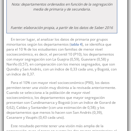
Nota: departamentos ordenados en función de la segregación
media de primaria y de secundaria.
Fuente: elaboración propia, a partir de los datos de Saber 2016
En tercer lugar, al analizar los datos de primaria por grupos
minoritarios según los departamentos (
tabla 4
), se identifica que
para el 10 % de los estudiantes con familias de menor nivel
socioeconómico, es decir, el percentil 10 (P10), los departamentos
con mayor segregación son La Guajira (0,59), Guaviare (0,58) y
Nariño (0,57), en comparación con los menos segregados, que son
Quindío y San Andrés, con un índice de 0,33 cada uno, y Bogotá, con
un índice de 0,37.
Para el 10% con mayor nivel socioeconómico (P90), los datos
permiten tener una visión muy distinta a la revisada anteriormente.
Cuando se selecciona a la población de mayor nivel
socioeconómico, los departamentos que mayor segregación
presentan son Cundinamarca y Bogotá (con un índice de Gorard de
0,62), Caldas y Santander (con una estimación de 0,58); y los
departamentos que menos lo hacen son San Andrés (0,39),
Casanare y Vaupés (0,43 cada uno).
Este resultado permite tener una visión más amplia de la
segregación, pues al tener en cuenta los dos grupos minoritarios: el