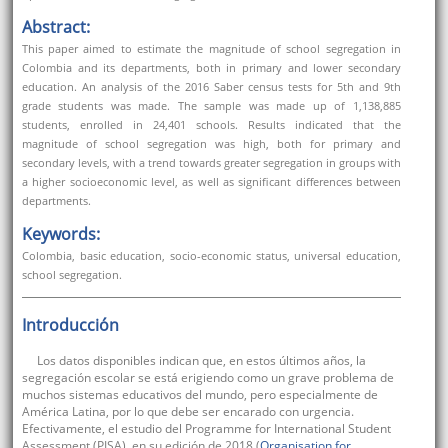
Abstract:
This paper aimed to estimate the magnitude of school segregation in
Colombia and its departments, both in primary and lower secondary
education. An analysis of the 2016 Saber census tests for 5th and 9th
grade students was made. The sample was made up of 1,138,885
students, enrolled in 24,401 schools. Results indicated that the
magnitude of school segregation was high, both for primary and
secondary levels, with a trend towards greater segregation in groups with
a higher socioeconomic level, as well as significant differences between
departments.
Keywords:
Colombia, basic education, socio-economic status, universal education,
school segregation.
Introducción
Los datos disponibles indican que, en estos últimos años, la
segregación escolar se está erigiendo como un grave problema de
muchos sistemas educativos del mundo, pero especialmente de
América Latina, por lo que debe ser encarado con urgencia.
Efectivamente, el estudio del Programme for International Student
Assessment (PISA), en su edición de 2018 (
Organisation for