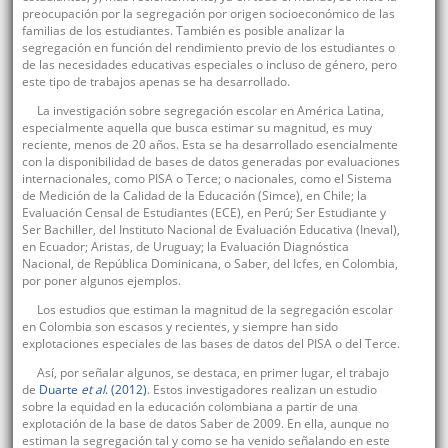
preocupación por la segregación por origen socioeconómico de las
familias de los estudiantes. También es posible analizar la
segregación en función del rendimiento previo de los estudiantes o
de las necesidades educativas especiales o incluso de género, pero
este tipo de trabajos apenas se ha desarrollado.
La investigación sobre segregación escolar en América Latina,
especialmente aquella que busca estimar su magnitud, es muy
reciente, menos de 20 años. Esta se ha desarrollado esencialmente
con la disponibilidad de bases de datos generadas por evaluaciones
internacionales, como PISA o Terce; o nacionales, como el Sistema
de Medición de la Calidad de la Educación (Simce), en Chile; la
Evaluación Censal de Estudiantes (ECE), en Perú; Ser Estudiante y
Ser Bachiller, del Instituto Nacional de Evaluación Educativa (Ineval),
en Ecuador; Aristas, de Uruguay; la Evaluación Diagnóstica
Nacional, de República Dominicana, o Saber, del Icfes, en Colombia,
por poner algunos ejemplos.
Los estudios que estiman la magnitud de la segregación escolar
en Colombia son escasos y recientes, y siempre han sido
explotaciones especiales de las bases de datos del PISA o del Terce.
Así, por señalar algunos, se destaca, en primer lugar, el trabajo
de
Duarte
et al
. (2012)
. Estos investigadores realizan un estudio
sobre la equidad en la educación colombiana a partir de una
explotación de la base de datos Saber de 2009. En ella, aunque no
estiman la segregación tal y como se ha venido señalando en este