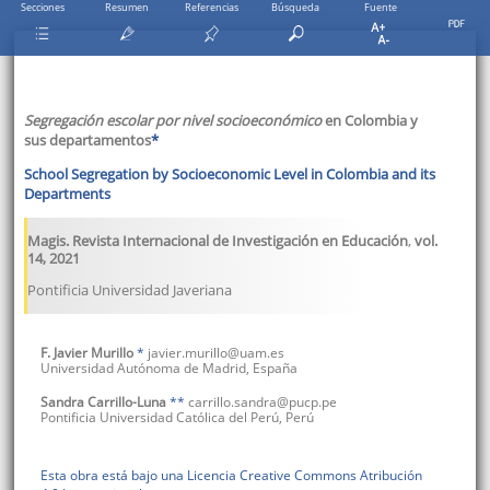
Secciones
Resumen
Referencias
Búsqueda
Fuente
Segregación escolar por nivel socioeconómico
en Colombia y
sus departamentos
*
School Segregation by Socioeconomic Level in Colombia and its
Departments
Magis. Revista Internacional de Investigación en Educación
,
vol.
14
,
2021
Pontificia Universidad Javeriana
F. Javier
Murillo
*
javier.murillo@uam.es
Universidad Autónoma de Madrid
,
España
Sandra
Carrillo-Luna
**
carrillo.sandra@pucp.pe
Pontificia Universidad Católica del Perú
,
Perú
Esta obra está bajo una Licencia Creative Commons Atribución