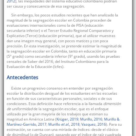
2012
), las inequidades del sistema educativo colombiano podrían
ser causa y consecuencia de esa segregación.
Sin embargo, los pocos estudios recientes que han analizado la
magnitud de la segregación escolar en Colombia proceden de
evaluaciones internacionales como la de PISA (educación
secundaria inferior) o el Tercer Estudio Regional Comparativo y
Explicativo (Terce) (educación primaria), que al utilizar muestras
dan una imagen muy general, con pocos matices y con poca
precisión. En esta investigación, se pretende estimar la magnitud de
la segregación escolar en Colombia, tanto en educación primaria
(5º grado) como secundaria inferior (9º grado), usando las pruebas
censales de Saber del 2016, del Instituto Colombiano para la
Evaluación de la Educación (Icfes).
Antecedentes
Existe un progresivo consenso en entender por segregación
escolar la distribución desigual de los estudiantes en las escuelas
en función de sus características personales, sociales o de sus
condiciones. Esta definición hace referencia a la llamada
dimensión
de uniformidad
de la segregación escolar, que es el enfoque
utilizado por la gran mayoría de los trabajos que estiman su
magnitud en América Latina (
Krüger, 2019
;
Murillo, 2016
;
Murillo &
Martínez-Garrido, 2017
;
Murillo
et al
., 2018
;
Vazquez, 2016
). Para su
estimación, se cuenta con una miríada de índices: desde el clásico
de disimilitud (o de Duncan), pasando por el índice de raíz cuadrada