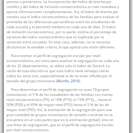
previos o posteriores. La incorporación del índice de brecha por
centiles y del índice de inclusión socioeconómica es más novedosa y
aporta informaciones complementarias. Así, el índice de brecha por
centiles usa el índice socioeconómico de las familias para evaluar el
promedio de las diferencias percentílicas entre los estudiantes de
cada escuela y el percentil mediano en cada una de ellas. El índice
de inclusión socioeconómica, por su parte, estima el porcentaje de
varianza del índice socioeconómico que es explicado por la
variación entre escuelas. En este caso, además, no se necesita
dicotomizar la variable criterio, lo que aporta una visión diferente.
Para estimar el perfil de segregación escolar por nivel
socioeconómico, así como para analizar la segregación en cada uno
de los 32 departamentos, se utiliza solo el índice de Gorard. La
razón de esta elección es que este índice tiene ventajas claras
sobre los otros tres, especialmente la de no estar influido por el
tamaño del grupo minoritario (
Murillo, 2016
).
Para determinar el perfil de segregación se usan 19 grupos
minoritarios: el 5 % de los estudiantes de las familias con menos
nivel socioeconómico (P5), el 10% (P10), el 15% (P15),... hasta el
50% (P50) y el 45% de mayor nivel (P55) hasta el 5 % de las de
mayor nivel (P95). Así, la estimación de la segregación para una
gran cantidad de grupos minoritarios de tamaño creciente no se
encuentra en un solo punto (que es la estimación global), sino en
una línea de segregación, que es el perfil de segregación escolar
por nivel socioeconómico.