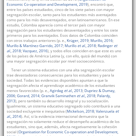
Economic Co-operation and Development, 2019
), encontró que,
entre los países estudiados, cinco de los siete países con mayor
segregación escolar, tanto para los estudiantes más aventajados
como para los más desaventajados, eran latinoamericanos. En ese
estudio, Colombia aparecía como el tercer país con mayor
segregación para los estudiantes desaventajados y entre los siete
primeros para los aventajados. Esos datos de Colombia coinciden
con otros trabajos anteriores (p. e.,
Krüger, 2019
;
Murillo, 2016
;
Murillo & Martínez-Garrido, 2017
;
Murillo
et al
., 2018
;
Radinger
et
al
., 2018
;
Vazquez, 2016
), y todos ellos coinciden en que este es uno
de los países de América Latina (y, con ello, quizá del mundo) con
una mayor segregación escolar por nivel socioeconómico.
Tener un sistema educativo con una alta segregación escolar
trae devastadoras consecuencias para los estudiantes y para la
sociedad. Todas las evidencias disponibles apuntan a que la
segregación afecta el aprendizaje académico de los estudiantes
menos favorecidos (p. e.,
Agirdag
et al.
, 2013
;
Dupriez & Dumay,
2006
;
Gorard, 2014
;
Granvik-Saminathen
et al
., 2018
;
Palardy,
2013
), pero también su desarrollo integral y su socialización.
Igualmente, un sistema educativo segregado solo contribuirá a una
sociedad excluyente e inequitativa (
Mickelson, 2018
;
Valenzuela
et
al.
, 2014
). Así, si la evidencia internacional demuestra que la
segregación no solamente reduce el desempeño académico de los
estudiantes, sino que, además, afecta negativamente la cohesión
social (
Organisation for Economic Co-operation and Development,