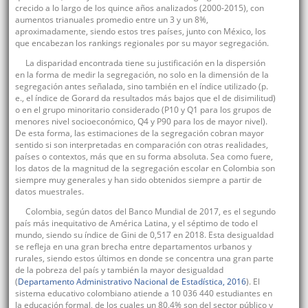
crecido a lo largo de los quince años analizados (2000-2015), con
aumentos trianuales promedio entre un 3 y un 8%,
aproximadamente, siendo estos tres países, junto con México, los
que encabezan los rankings regionales por su mayor segregación.
La disparidad encontrada tiene su justificación en la dispersión
en la forma de medir la segregación, no solo en la dimensión de la
segregación antes señalada, sino también en el índice utilizado (p.
e., el índice de Gorard da resultados más bajos que el de disimilitud)
o en el grupo minoritario considerado (P10 y Q1 para los grupos de
menores nivel socioeconómico, Q4 y P90 para los de mayor nivel).
De esta forma, las estimaciones de la segregación cobran mayor
sentido si son interpretadas en comparación con otras realidades,
países o contextos, más que en su forma absoluta. Sea como fuere,
los datos de la magnitud de la segregación escolar en Colombia son
siempre muy generales y han sido obtenidos siempre a partir de
datos muestrales.
Colombia, según datos del Banco Mundial de 2017, es el segundo
país más inequitativo de América Latina, y el séptimo de todo el
mundo, siendo su índice de Gini de 0,517 en 2018. Esta desigualdad
se refleja en una gran brecha entre departamentos urbanos y
rurales, siendo estos últimos en donde se concentra una gran parte
de la pobreza del país y también la mayor desigualdad
(
Departamento Administrativo Nacional de Estadística, 2016
). El
sistema educativo colombiano atiende a 10 036 440 estudiantes en
la educación formal, de los cuales un 80,4% son del sector público y