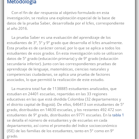
Metodología
Con el fin de dar respuesta al objetivo formulado en esta
investigación, se realiza una explotación especial de la base de
datos de la prueba Saber, desarrollada por el Icfes, correspondiente
al año 2016.
La prueba Saber es una evaluación del aprendizaje de los
estudiantes de 3º, 5º y 9º grado que desarrolla el Icfes anualmente.
Esta prueba es de carácter censal, por lo que se aplica a todos los
estudiantes de esos grados. En esta investigación solo se utilizaron
datos de 5º grado (educación primaria) y de 9º grado (educación
secundaria inferior). Junto con las correspondientes pruebas de
aprendizaje de lenguaje, matemáticas, ciencias naturales y
competencias ciudadanas, se aplica una prueba de factores
asociados, lo que permitió la realización de este estudio.
La muestra total fue de 1138885 estudiantes analizados, que
estudian en 24401 escuelas, repartidas en las 33 regiones
educativas en las que está dividida Colombia (32 departamentos y
el distrito capital de Bogotá). De ellos, 646413 son estudiantes de 5º
grado, distribuidos en 14630 escuelas, y los restantes 492 472 son
estudiantes de 9º grado, distribuidos en 9771 escuelas. En la
tabla 1
se detalla el número de estudiantes y de escuelas en cada
departamento, así como el promedio del índice socioeconómico
(ISE) de las familias de los estudiantes, tanto en 5º como en 9º
grado.