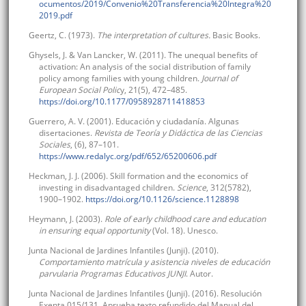
ocumentos/2019/Convenio%20Transferencia%20Integra%20
2019.pdf
Geertz, C. (1973).
The interpretation of cultures.
Basic Books.
Ghysels, J. & Van Lancker, W. (2011). The unequal benefits of
activation: An analysis of the social distribution of family
policy among families with young children.
Journal of
European Social Polic
y, 21(5), 472–485.
https://doi.org/10.1177/0958928711418853
Guerrero, A. V. (2001). Educación y ciudadanía. Algunas
disertaciones.
Revista de Teoría y Didáctica de las Ciencias
Sociales
, (6), 87–101.
https://www.redalyc.org/pdf/652/65200606.pdf
Heckman, J. J. (2006). Skill formation and the economics of
investing in disadvantaged children.
Science
, 312(5782),
1900–1902.
https://doi.org/10.1126/science.1128898
Heymann, J. (2003).
Role of early childhood care and education
in ensuring equal opportunity
(Vol. 18). Unesco.
Junta Nacional de Jardines Infantiles (Junji). (2010).
Comportamiento matrícula y asistencia niveles de educación
parvularia Programas Educativos JUNJI
. Autor.
Junta Nacional de Jardines Infantiles (Junji). (2016). Resolución
Exenta 015/131. Aprueba texto refundido del Manual del