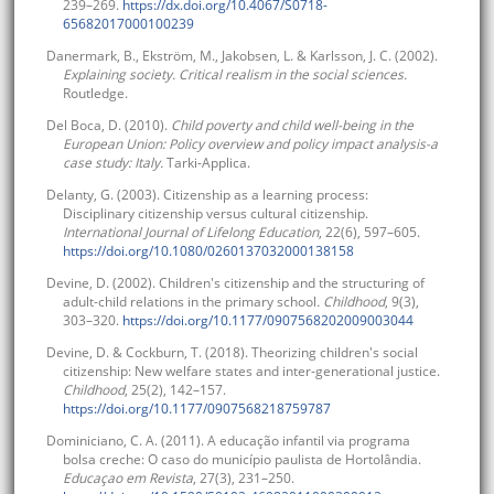
239–269.
https://dx.doi.org/10.4067/S0718-
65682017000100239
Danermark, B., Ekström, M., Jakobsen, L. & Karlsson, J. C. (2002).
Explaining society. Critical realism in the social sciences.
Routledge.
Del Boca, D. (2010).
Child poverty and child well-being in the
European Union: Policy overview and policy impact analysis-a
case study: Italy.
Tarki-Applica.
Delanty, G. (2003). Citizenship as a learning process:
Disciplinary citizenship versus cultural citizenship.
International Journal of Lifelong Education
, 22(6), 597–605.
https://doi.org/10.1080/0260137032000138158
Devine, D. (2002). Children's citizenship and the structuring of
adult-child relations in the primary school
. Childhood
, 9(3),
303–320.
https://doi.org/10.1177/0907568202009003044
Devine, D. & Cockburn, T. (2018). Theorizing children's social
citizenship: New welfare states and inter-generational justice.
Childhood
, 25(2), 142–157.
https://doi.org/10.1177/0907568218759787
Dominiciano, C. A. (2011). A educação infantil via programa
bolsa creche: O caso do município paulista de Hortolândia.
Educaçao em Revista
, 27(3), 231–250.