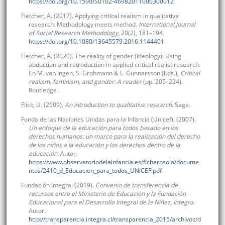
https://doi.org/10.1590/S0102-46982011000300012
Fletcher, A. (2017). Applying critical realism in qualitative
research: Methodology meets method.
International Journal
of Social Research Methodology
, 20(2), 181–194.
https://doi.org/10.1080/13645579.2016.1144401
Fletcher, A. (2020). The reality of gender (ideology): Using
abduction and retroduction in applied critical realist research.
En M. van Ingen, S. Grohmann & L. Gunnarsson (Eds.),
Critical
realism, feminism, and gender: A reader
(pp. 205–224).
Routledge.
Flick, U. (2009).
An introduction to qualitative research
. Sage.
Fondo de las Naciones Unidas para la Infancia (Unicef). (2007).
Un enfoque de la educación para todos basado en los
derechos humanos: un marco para la realización del derecho
de los niños a la educación y los derechos dentro de la
educación.
Autor.
https://www.observatoriodelainfancia.es/ficherosoia/docume
ntos/2410_d_Educacion_para_todos_UNICEF.pdf
Fundación Integra. (2019).
Convenio de transferencia de
recursos entre el Ministerio de Educación y la Fundación
Educacional para el Desarrollo Integral de la Niñez, Integra
.
Autor.
http://transparencia.integra.cl/transparencia_2015/archivos/d