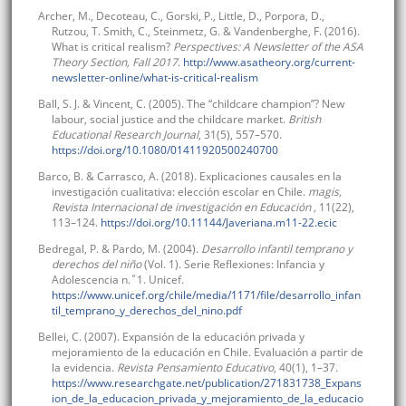
Archer, M., Decoteau, C., Gorski, P., Little, D., Porpora, D.,
Rutzou, T. Smith, C., Steinmetz, G. & Vandenberghe, F. (2016).
What is critical realism?
Perspectives: A Newsletter of the ASA
Theory Section, Fall 2017
.
http://www.asatheory.org/current-
newsletter-online/what-is-critical-realism
Ball, S. J. & Vincent, C. (2005). The “childcare champion”? New
labour, social justice and the childcare market.
British
Educational Research Journal
, 31(5), 557–570.
https://doi.org/10.1080/01411920500240700
Barco, B. & Carrasco, A. (2018). Explicaciones causales en la
investigación cualitativa: elección escolar en Chile.
magis,
Revista Internacional de investigación en Educación ,
11(22),
113–124.
https://doi.org/10.11144/Javeriana.m11-22.ecic
Bedregal, P. & Pardo, M. (2004).
Desarrollo infantil temprano y
derechos del niño
(Vol. 1). Serie Reflexiones: Infancia y
Adolescencia n.˚1. Unicef.
https://www.unicef.org/chile/media/1171/file/desarrollo_infan
til_temprano_y_derechos_del_nino.pdf
Bellei, C. (2007). Expansión de la educación privada y
mejoramiento de la educación en Chile. Evaluación a partir de
la evidencia.
Revista Pensamiento Educativo
, 40(1), 1–37.
https://www.researchgate.net/publication/271831738_Expans
ion_de_la_educacion_privada_y_mejoramiento_de_la_educacio