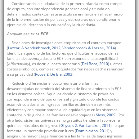
Considerando la ciudadanía de la primera infancia como campo
de disputa, con interdependencia generacional y situada en
determinados contextos, este artículo se enmarca en el nivel micro
de la implementación de políticas y estructuras que condicionan el
ejercicio del derecho a la educación y la ciudadanía.
Asequibilidad en la ECE
Revisiones de investigaciones empíricas en el contexto europeo
(
Lazzari & Vandenbroeck, 2012
;
Vandenbroeck & Lazzari, 2014
)
identifican que uno de los factores que dificultan el acceso de las
familias desaventajadas a la ECE corresponde a la asequibilidad
(
affordability
), es decir, al costo monetario (
Del Boca, 2010
) u otros
costos simbólicos, como ser etiquetados “en necesidad” o renunciar
a su privacidad (
Roose & De Bie, 2003
).
Reducir o diferenciar el costo monetario a familias
desaventajadas dependerá del sistema de financiamiento a la ECE
en los distintos países. Aquellos donde el sistema de provisión
corresponde a uno de tipo universal y gratuito o donde los costos
están vinculados a los ingresos familiares tienden a ser más
eficientes y con mayor potencial de equidad que en los sistemas
limitados o dirigidos a las familias desaventajadas (
Moss, 2009
). Por
otro lado, sistemas universales no gratuitos tienden a favorecer a
quintiles más altos de ingreso (
Ghysels & Van Lancker, 2011
), lo que
fomenta un mercado privado con lucro (
Dominiciano, 2011
) y
asigna una mayor carga financiera a las familias de bajos ingresos