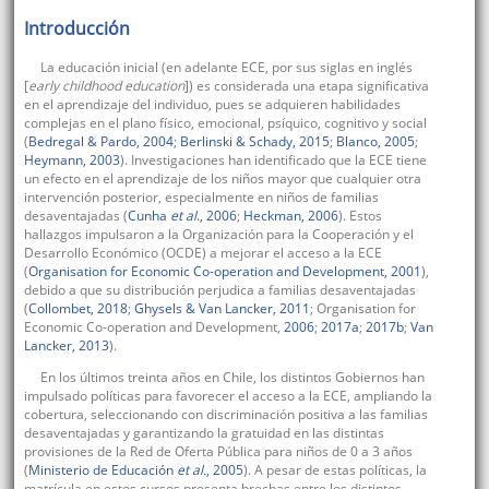
Introducción
La educación inicial (en adelante ECE, por sus siglas en inglés
[
early childhood education
]) es considerada una etapa significativa
en el aprendizaje del individuo, pues se adquieren habilidades
complejas en el plano físico, emocional, psíquico, cognitivo y social
(
Bedregal & Pardo, 2004
;
Berlinski & Schady, 2015
;
Blanco, 2005
;
Heymann, 2003
). Investigaciones han identificado que la ECE tiene
un efecto en el aprendizaje de los niños mayor que cualquier otra
intervención posterior, especialmente en niños de familias
desaventajadas (
Cunha
et al
., 2006
;
Heckman, 2006
). Estos
hallazgos impulsaron a la Organización para la Cooperación y el
Desarrollo Económico (OCDE) a mejorar el acceso a la ECE
(
Organisation for Economic Co-operation and Development, 2001
),
debido a que su distribución perjudica a familias desaventajadas
(
Collombet, 2018
;
Ghysels & Van Lancker, 2011
; Organisation for
Economic Co-operation and Development,
2006
;
2017a
;
2017b
;
Van
Lancker, 2013
).
En los últimos treinta años en Chile, los distintos Gobiernos han
impulsado políticas para favorecer el acceso a la ECE, ampliando la
cobertura, seleccionando con discriminación positiva a las familias
desaventajadas y garantizando la gratuidad en las distintas
provisiones de la Red de Oferta Pública para niños de 0 a 3 años
(
Ministerio de Educación
et al.
, 2005
). A pesar de estas políticas, la
matrícula en estos cursos presenta brechas entre los distintos