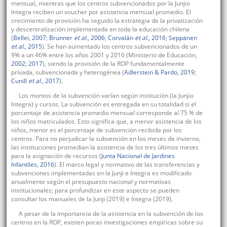
mensual, mientras que los centros subvencionados por la Junjio
Integra reciben un voucher por asistencia mensual promedio. El
crecimiento de provisión ha seguido la estrategia de la privatización
y descentralización implementada en toda la educación chilena
(
Bellei, 2007
;
Brunner
et al
., 2006
;
Corvalán
et al
., 2016
;
Seppänen
et al
., 2015
). Se han aumentado los centros subvencionados de un
9% a un 46% entre los años 2001 y 2016 (Ministerio de Educación,
2002
;
2017
), siendo la provisión de la ROP fundamentalmente
privada, subvencionada y heterogénea (
Adlerstein & Pardo, 2019
;
Cunill
et al
., 2017
).
Los montos de la subvención varían según institución (la Junjio
Integra) y cursos. La subvención es entregada en su totalidad si el
porcentaje de asistencia promedio mensual corresponde al 75 % de
los niños matriculados. Esto significa que, a menor asistencia de los
niños, menor es el porcentaje de subvención recibida por los
centros. Para no perjudicar la subvención en los meses de invierno,
las instituciones promedian la asistencia de los tres últimos meses
para la asignación de recursos (
Junta Nacional de Jardines
Infantiles, 2016
). El marco legal y normativo de las transferencias y
subvenciones implementadas en la Junji e Integra es modificado
anualmente según el presupuesto nacional y normativas
institucionales; para profundizar en este aspecto se pueden
consultar los manuales de la Junji (2019) e Integra (2019).
A pesar de la importancia de la asistencia en la subvención de los
centros en la ROP, existen pocas investigaciones empíricas sobre su