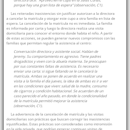
directora dice: “Aprovechen el cupo en la Salas Cunas,
porque hay una gran lista de espera” (observación, C1).
Las reiteradas inasistencias sin justificar autorizan a la directora
a cancelar la matrícula y otorgar este cupo a otra familia en lista de
espera. La cancelación de la matrícula no es inmediata. La familia
es informada por carta y luego la directora realiza una visita
domiciliaria para conocer el entorno donde habita el niño. A partir
de estas acciones, se pueden generar nuevos compromisos con las
familias que permitan regular la asistencia al centro:
Conversación directora y asistente social. Hablan de
Jeremy. Su comportamiento es agresivo. Tiene padres
drogadictos y viven con la abuela materna. Se preocupan
por sus constantes faltas de asistencia. Es necesario
enviar una carta: si sigue faltando se le cancelará la
matrícula. Ambas se ponen de acuerdo en realizar una
visita a la familia el día jueves, la idea de ambas es ir a ver
en las condiciones que viven: salud de la madre, consumo
de cigarros y condición habitacional. Se acuerdan de un
caso parecido el año pasado, en donde la condicionalidad
de la matrícula permitió mejorar la asistencia
(observación, C1).
La advertencia de la cancelación de matrícula y las visitas
domiciliarias son prácticas que buscan corregir las inasistencias
injustificadas. Estas prácticas son consideradas como intromisión
en la vida privada, que podrían generar continuas visitas de