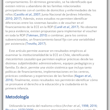
comportamiento. En términos generales, se ha identificado que
existen retiros u abandono de las familias relacionados
principalmente con el cambio de domicilios y enfermedades de los
niños (
Castillo
et al
., 2007
; Junta Nacional de Jardines Infantiles,
2010
;
2017
). Además, estos estudios no permiten identificar
diferencias entre los sistemas basales o de voucher en el
financiamiento de la ECE en la ROP (
Cunill
et al.
, 2017
). No obstante
la poca evidencia, existen propuestas para implementar el voucher
en toda la ROP (
Tokman, 2010
) o combinar, para los centros
subvencionados, un financiamiento basal fijo con una variabilidad
por asistencia (
Treviño, 2017
).
Este artículo permite avanzar en resultados empíricos al
examinar la
institucionalidad
de la ECE en Chile, identificando
mecanismos causales
que permiten explicar prácticas desde las
distintas
subjetividades
: administradores, equipos pedagógicos y
familia. Es decir, permite una visión sistémica que incluya tanto
políticas de financiamiento, implementaciones en los centros,
prácticas cotidianas y experiencias de las familias (
Kagan
et al
.,
2016
). Finalmente, estos resultados nos permitirán identificar cómo
se promueve el derecho a la educación y la ciudadanía en la
primera infancia.
Metodología
Utilizando la teoría del realismo crítico (Archer
et al
.,
1998
;
2016
;
Bhaskar, 1975/2008
) se generan
mecanismos causales
a partir de