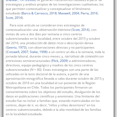
estrategias y análisis propios de las investigaciones cualitativas, los
que permiten contextualizar y conceptualizar el fenómeno
estudiado (
Barco & Carrasco, 2018
;
Maxwell, 2004
;
Parra, 2016
;
Scott, 2014
).
Para este artículo se consideran tres estrategias de
contextualización: una
observación intensiva
(
Scott, 2014
), con
visitas de uno a dos días por semana a cinco centros
subvencionados en la localidad, entre octubre del 2015 y octubre
del 2016; una
producción de datos ricos
o descripción densa
(
Geertz, 1973
), con observaciones directas y no participantes
(
Creswell, 2007
;
Stake, 1998
) a un centro un día a la semana, toda la
jornada laboral, durante cinco meses; y,
narrativas de conexión
con
entrevistas semiestructuradas (
Flick, 2009
) a administradoras,
directivos, equipo pedagógico y madres de los cinco centros
subvencionados (N = 40). Estas estrategias son una parte de las
utilizadas en la tesis doctoral de la autora, a partir de una
aproximación etnográfica llevada a cabo durante octubre de 2015 y
octubre de 2016 en una localidad al sur-poniente de la Región
Metropolitana en Chile. Todos los participantes firmaron un
consentimiento sobre los objetivos del estudio, divulgación de los
datos en publicaciones científicas y anonimato. Una limitante del
estudio fue no incluir a familias que, estando matriculadas en los
centros, dejan de ir, es decir, “niños y niñas desertores” en los
centros subvencionados, debido a la alta movilidad de las familias
en la localidad estudiada.