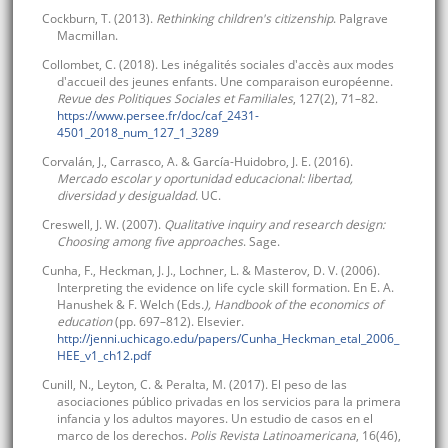
Cockburn, T. (2013).
Rethinking children's citizenship
. Palgrave
Macmillan.
Collombet, C. (2018). Les inégalités sociales d'accès aux modes
d'accueil des jeunes enfants. Une comparaison européenne.
Revue des Politiques Sociales et Familiales
, 127(2), 71–82.
https://www.persee.fr/doc/caf_2431-
4501_2018_num_127_1_3289
Corvalán, J., Carrasco, A. & García-Huidobro, J. E. (2016).
Mercado escolar y oportunidad educacional: libertad,
diversidad y desigualdad.
UC.
Creswell, J. W. (2007).
Qualitative inquiry and research design:
Choosing among five approaches
. Sage.
Cunha, F., Heckman, J. J., Lochner, L. & Masterov, D. V. (2006).
Interpreting the evidence on life cycle skill formation. En E. A.
Hanushek & F. Welch (Eds
.), Handbook of the economics of
education
(pp. 697–812). Elsevier.
http://jenni.uchicago.edu/papers/Cunha_Heckman_etal_2006_
HEE_v1_ch12.pdf
Cunill, N., Leyton, C. & Peralta, M. (2017). El peso de las
asociaciones público privadas en los servicios para la primera
infancia y los adultos mayores. Un estudio de casos en el
marco de los derechos.
Polis Revista Latinoamericana
, 16(46),