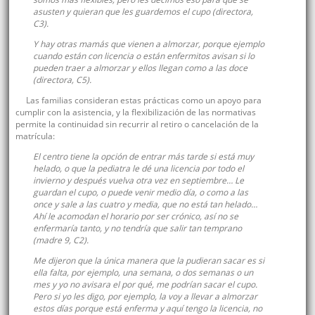
asusten y quieran que les guardemos el cupo (directora,
C3).
Y hay otras mamás que vienen a almorzar, porque ejemplo
cuando están con licencia o están enfermitos avisan si lo
pueden traer a almorzar y ellos llegan como a las doce
(directora, C5).
Las familias consideran estas prácticas como un apoyo para
cumplir con la asistencia, y la flexibilización de las normativas
permite la continuidad sin recurrir al retiro o cancelación de la
matrícula:
El centro tiene la opción de entrar más tarde si está muy
helado, o que la pediatra le dé una licencia por todo el
invierno y después vuelva otra vez en septiembre… Le
guardan el cupo, o puede venir medio día, o como a las
once y sale a las cuatro y media, que no está tan helado…
Ahí le acomodan el horario por ser crónico, así no se
enfermaría tanto, y no tendría que salir tan temprano
(madre 9, C2).
Me dijeron que la única manera que la pudieran sacar es si
ella falta, por ejemplo, una semana, o dos semanas o un
mes y yo no avisara el por qué, me podrían sacar el cupo.
Pero si yo les digo, por ejemplo, la voy a llevar a almorzar
estos días porque está enferma y aquí tengo la licencia, no