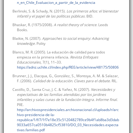
n_en_Chile_Evaluacion_a_partir_de_la_evidencia
Berlinski, S. & Schady, N. (2015).
Los primeros años: el bienestar
infantil y el papel de las políticas públicas
. BID.
Bhaskar, R. (1975/2008).
A realist theory of science
. Leeds
Books.
Blaikie, N. (2007).
Approaches to social enquiry: Advancing
knowledge
. Polity
Blanco, M. R. (2005). La educación de calidad para todos
empieza en la primera infancia.
Revista Enfoques
Educacionales
, 7(1), 11–33.
https://adnz.uchile.cl/index.php/REE/article/view/48175/50806
Brunner, J. J., Elacqua, G., González, S., Montoya, A. M. & Salazar,
F. (2006).
Calidad de la educación. Claves para el debate
. RIL.
Castillo, D., Santa Cruz, J. C. & Yañez, N. (2007).
Necesidades y
expectativas de las familias atendidas por los jardines
infantiles y salas cunas de la fundación Integra. Informe final.
PIIE.
http://archivospresidenciales.archivonacional.cl/uploads/r/arc
hivo-presidencia-de-la-
republica/1/f/7/1f7e18e35c5120482789ce9b4f1ab8ba3d3dab
9033a657ca0510b4825cf53810/DO_03_Necesidades.expecta
tivas.familias.pdf