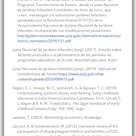
Programa Transferencia de Fondos, desde la Junta Nacional
de Jardines Infantiles a entidades sin fines de lucro, que
creen, mantengan y/o administren Jardines Infantiles
aprobados por la Resolución Exenta 015/159, de la
Vicepresidenta Ejecutiva de la Junta Nacional de Jardines
Infantiles, incorporando sus modificaciones posteriores.
http://gobiernotransparente.junji.gob.cl/portal/transparencia/
marco_normativo/2016/131.pdf
Junta Nacional de Jardines Infantiles (Junji). (2017).
Estudio sobre
factores asociados a la permanencia de los párvulos en
programas educativos de la Junji. Resumen ejecutivo
. Autor.
Junta Nacional de Jardines Infantiles (Junji). (2019).
Manual de
transferencia de fondos.
https://www.junji.gob.cl/wp-
content/uploads/2020/09/619.pdf
Kagan, S. L., Araujo, M. C., Jaimovich, A. & Aguayo, Y. C. (2016).
Understanding systems theory and thinking: Early childhood
education in Latin America and the Caribbean. En A. Farrell, S.
L. Kagan & E. K. M. Tisdall (Eds.),
The Sage handbook of early
childhood research
(pp. 163–184). Sage.
Lawson, T. (2003).
Reorienting economics
. Routledge.
Lazzari, A. & Vandenbroeck, M. (2012). Literature review of the
participation of disadvantaged children and families in ECEC