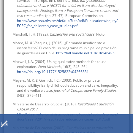
services in Europe. En J. Bennett (Ed.),
Early childhood
education and care (ECEC) for children from disadvantaged
backgrounds: Findings from a European literature review and
two case studies
(pp. 27–47). European Commission.
https://www.issa.nl/sites/default/files/pdf/Publications/equity/
ECEC_for_childresn_case_studies.pdf
Marshall, T. H. (1992).
Citizenship and social class
. Pluto.
Mateo, M. & Vásquez, J. (2016). ¿Demanda insuficiente o
insatisfecha? El caso de un programa municipal de provisión
de guarderías en Chile.
http://hdl.handle.net/10419/146495
Maxwell, J. A. (2004). Using qualitative methods for causal
explanation.
Field Methods,
16(3), 243–264.
https://doi.org/10.1177/1525822x04266831
Meyers, M. K. & Gornick, J. C. (2003). Public or private
responsibility? Early childhood education and care, inequality,
and the welfare state.
Journal of Comparative Family Studies
,
34(3), 379–411.
Ministerio de Desarrollo Social. (2018).
Resultados Educación
CASEN 2017
.
http://observatorio.ministeriodesarrollosocial.gob.cl/storage/
docs/casen/2017/Resultados_educacion_casen_2017.pdf
Ministerio de Educación. (2002).
Estadísticas de la educación
año 2001
.
https://centroestudios.mineduc.cl/wp-