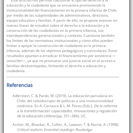
Este artículo nos permite cuestionar el tipo de derecho a la
educación y la ciudadanía que se encuentra promoviendo la
institucionalidad del financiamiento en la primera infancia de Chile,
por medio de las subjetividades de administrativos, directivos,
equipo educativo y familias. A partir de ello, se propone avanzar en
nuevas líneas de estudios sobre el derecho a la educación y la
construcción de las ciudadanías en la primera infancia, sus
interdependencias generacionales y contexto. Cuestiona también
los límites de las normativas institucionales y cómo ellos pueden
limitar o apoyar la construcción de ciudadanía en la primera
infancia, además de los objetivos pedagógicos y curriculares. Estos
resultados apuntan a erradicar el financiamiento por asistencia —
ovoucher
—, ya que no promueve una justicia social en el acceso a
familias desaventajadas, limitando el derecho a educación y
ciudadanía.
Referencias
Adlerstein, C. & Pardo, M. (2019). La educación parvularia en
Chile: del caleidoscopio de políticas a una institucionalidad
sistémica. En A. Carrasco & L. M. Flores (Eds.),
De la reforma
a la transformación: capacidades, innovaciones y regulación
de la educación chilena
(pp. 351–384). UC.
Archer, M., Bhaskar, R., Collier, A., Lawson, T. & Norrie, A. (1998).
Critical realism: Essential readings
. Routledge