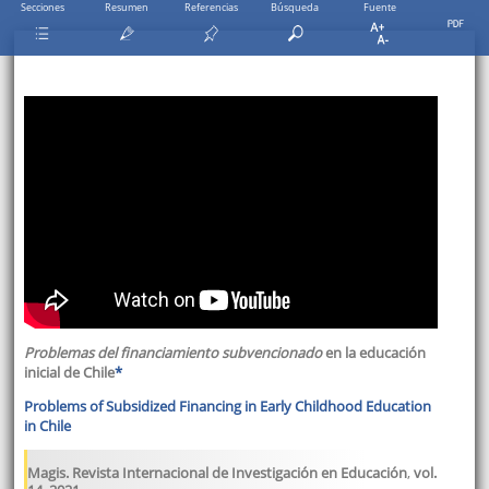
Secciones
Resumen
Referencias
Búsqueda
Fuente
Problemas del financiamiento subvencionado
en la educación
inicial de Chile
*
Problems of Subsidized Financing in Early Childhood Education
in Chile
Magis. Revista Internacional de Investigación en Educación
,
vol.