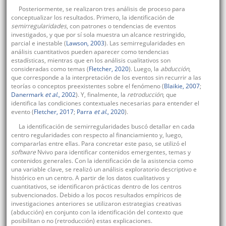
Posteriormente, se realizaron tres análisis de proceso para
conceptualizar los resultados. Primero, la identificación de
semirregularidades
, con patrones o tendencias de eventos
investigados, y que por sí sola muestra un alcance restringido,
parcial e inestable (
Lawson, 2003
). Las semirregularidades en
análisis cuantitativos pueden aparecer como tendencias
estadísticas, mientras que en los análisis cualitativos son
consideradas como temas (
Fletcher, 2020
). Luego, la
abducción
,
que corresponde a la interpretación de los eventos sin recurrir a las
teorías o conceptos preexistentes sobre el fenómeno (
Blaikie, 2007
;
Danermark
et al
., 2002
). Y, finalmente, la
retroducción
, que
identifica las condiciones contextuales necesarias para entender el
evento (
Fletcher, 2017
;
Parra
et al
., 2020
).
La identificación de semirregularidades buscó detallar en cada
centro regularidades con respecto al financiamiento y, luego,
compararlas entre ellas. Para concretar este paso, se utilizó el
software
Nvivo para identificar contenidos emergentes, temas y
contenidos generales. Con la identificación de la asistencia como
una variable clave, se realizó un análisis exploratorio descriptivo e
histórico en un centro. A partir de los datos cualitativos y
cuantitativos, se identificaron prácticas dentro de los centros
subvencionados. Debido a los pocos resultados empíricos de
investigaciones anteriores se utilizaron estrategias creativas
(abducción) en conjunto con la identificación del contexto que
posibilitan o no (retroducción) estas explicaciones.