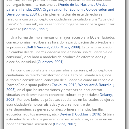
por organismos internacionales (
Fondo de las Naciones Unidas
para la Infancia, 2007
;
Organisation for Economic Co-operation and
Development, 2001
). La implementación de este derecho se
relaciona con un concepto de ciudadanía vinculado a una “igualdad
plena” o “universal”, en un sentido homogeneizador para garantizar
el acceso (
Marshall, 1992
).
Una forma de implementar un mayor acceso a la ECE en Estados
con economías neoliberales ha sido la participación de privados en
la provisión (
Ball & Vincent, 2005
;
Moss, 2009
). Esto ha provocado
un cambio desde una “ciudadanía social” hacia una “ciudadanía de
consumo”, vinculada a modelos de producción diferenciados y
elección individual (
Guerrero, 2001
).
Tal como se constata en los párrafos anteriores, el concepto de
ciudadanía ha tenido transformaciones. Esto ha llevado a algunos
autores a considerar el concepto de ciudadanía como un espacio o
“campo” de disputa política (
Cockburn, 2013
;
Wacquant & Bourdieu,
2005
), en el que las interacciones y prácticas se encuentran
situadas en determinados contextos culturales y sociales (
Delanty,
2003
). Por otro lado, las prácticas cotidianas en las cuales se ejerce
esta ciudadanía no son aisladas y ocurren dentro de
interdependencias generacionales: primera infancia, familia,
educador, adultos mayores, etc. (
Devine & Cockburn, 2018
). Si bien
esta interdependencia generacional es beneficiosa, se basa en un
poder estructural asimétrico (
Devine, 2002
).