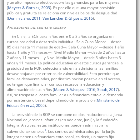
y un alto impuesto efectivo sobre las ganancias para las mujeres
(
Meyers & Gornick, 2003
). Es por ello que una mayor provisión
pública y gratuita se relaciona con niveles bajos de desigualdad
(
Dominiciano, 2011
;
Van Lancker & Ghysels, 2016
).
Antecedentes del contexto chileno
En Chile, la ECE para niños entre 0 a 3 años se organiza en
cursos por edad o desarrollo individual: Sala Cuna Menor —desde
85 días hasta 11 meses de edad—, Sala Cuna Mayor —desde 1 año
hasta 1 año y 11 meses—, Nivel Medio Menor —desde 2 años hasta
2 años y 11 meses— y Nivel Medio Mayor —desde 3 años hasta 3
años y 11 meses. La política educativa en estos cursos garantiza la
gratuidad en la ROP, seleccionando en la admisión a las familias
desaventajadas por criterios de vulnerabilidad. Esto permite que
familias desaventajadas, por discriminación positiva en el acceso,
no tengan que financiar con sus recursos la educación y
alimentación de sus niños (
Mateo & Vásquez, 2016
;
Staab, 2017
).
Así, se traspasa el costo familiar a un financiamiento a la demanda
por asistencia o basal dependiendo de la provisión (
Ministerio de
Educación
et al
., 2005
).
La provisión de la ROP se compone de dos instituciones: la Junta
Nacional de Jardines Infantiles (en adelante, Junji) y la fundación
Integra. A su vez, estas instituciones pueden administrar o
1
subvencionar centros
. Los centros administrados por la Junjio
Integra tienen un financiamiento basal, es decir, un monto fijo