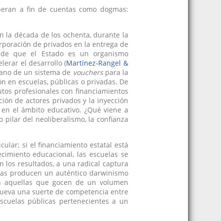
operan a fin de cuentas como dogmas:
 en la década de los ochenta, durante la
orporación de privados en la entrega de
sa de que el Estado es un organismo
lerar el desarrollo (
Martínez-Rangel &
 mano de un sistema de
vouchers
para la
n en escuelas, públicas o privadas. De
utos profesionales con financiamientos
ión de actores privados y la inyección
 en el ámbito educativo. ¿Qué viene a
pilar del neoliberalismo, la confianza
ular; si el financiamiento estatal está
imiento educacional, las escuelas se
los resultados, a una radical captura
glas producen un auténtico darwinismo
rán aquellas que gocen de un volumen
romueva una suerte de competencia entre
escuelas públicas pertenecientes a un