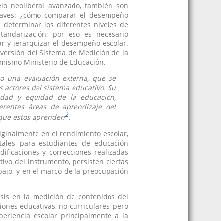
lo neoliberal avanzado, también son
claves: ¿cómo comparar el desempeño
 determinar los diferentes niveles de
tandarización; por eso es necesario
ar y jerarquizar el desempeño escolar.
 versión del Sistema de Medición de la
l mismo Ministerio de Educación.
no una evaluación externa, que se
s actores del sistema educativo. Su
lidad y equidad de la educación,
erentes áreas de aprendizaje del
2
l que estos aprenden
.
iginalmente en el rendimiento escolar,
tales para estudiantes de educación
ificaciones y correcciones realizadas
ivo del instrumento, persisten ciertas
abajo, y en el marco de la preocupación
fasis en la medición de contenidos del
iones educativas, no curriculares, pero
periencia escolar principalmente a la