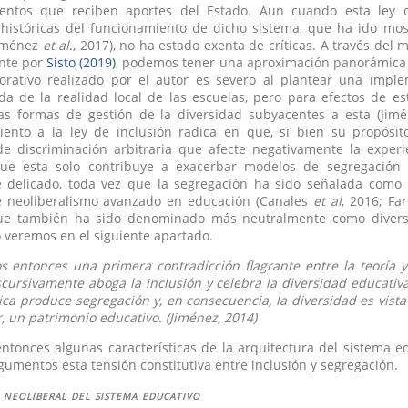
ientos que reciben aportes del Estado. Aun cuando esta ley d
 históricas del funcionamiento de dicho sistema, que ha ido mo
Jiménez
et al
., 2017), no ha estado exenta de críticas. A través del m
nte por
Sisto (2019)
, podemos tener una aproximación panorámica a
alorativo realizado por el autor es severo al plantear una imp
a de la realidad local de las escuelas, pero para efectos de es
las formas de gestión de la diversidad subyacentes a esta (Jimé
iento a la ley de inclusión radica en que, si bien su propósit
e discriminación arbitraria que afecte negativamente la experie
que esta solo contribuye a exacerbar modelos de segregación 
delicado, toda vez que la segregación ha sido señalada como u
 neoliberalismo avanzado en educación (Canales
et al
, 2016; Fa
que también ha sido denominado más neutralmente como diversif
o veremos en el siguiente apartado.
 entonces una primera contradicción flagrante entre la teoría y p
scursivamente aboga la inclusión y celebra la diversidad educativa
tica produce segregación y, en consecuencia, la diversidad es v
r, un patrimonio educativo. (Jiménez, 2014)
ntonces algunas características de la arquitectura del sistema 
umentos esta tensión constitutiva entre inclusión y segregación.
neoliberal del sistema educativo