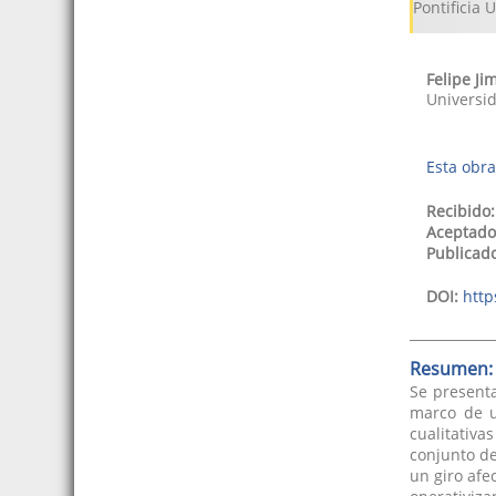
Pontificia 
Felipe
Ji
Universi
Esta obra
Recibido:
Aceptado
Publicad
DOI:
http
Resumen:
Se presenta
marco de u
cualitativa
conjunto de
un giro afe