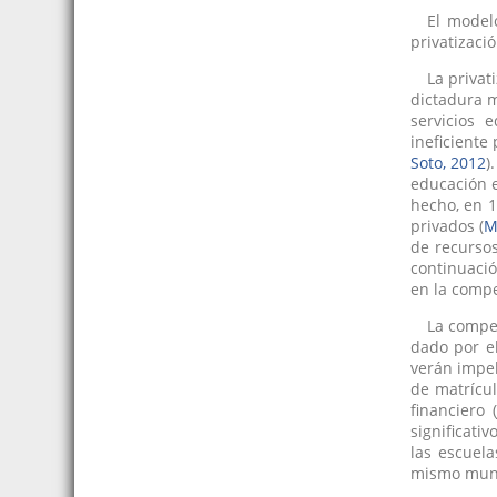
El model
privatizaci
La privat
dictadura m
servicios 
ineficiente
Soto, 2012
)
educación e
hecho, en 1
privados (
M
de recurso
continuació
en la compe
La compet
dado por e
verán impe
de matrícul
financiero
significati
las escuel
mismo munic