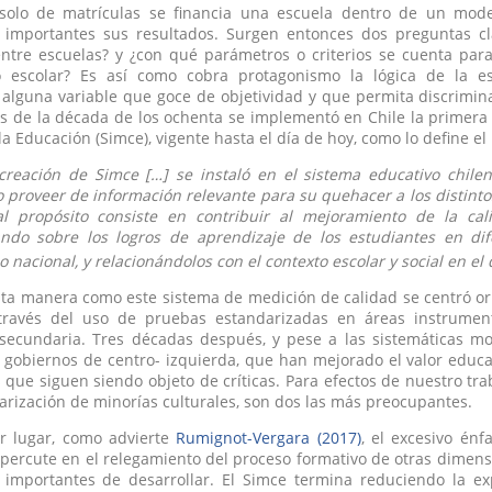
solo de matrículas se financia una escuela dentro de un mode
 importantes sus resultados. Surgen entonces dos preguntas 
ntre escuelas? y ¿con qué parámetros o criterios se cuenta para
escolar? Es así como cobra protagonismo la lógica de la es
alguna variable que goce de objetividad y que permita discrimin
es de la década de los ochenta se implementó en Chile la primera
la Educación (Simce), vigente hasta el día de hoy, como lo define e
creación de Simce […] se instaló en el sistema educativo chile
 proveer de información relevante para su quehacer a los distinto
al propósito consiste en contribuir al mejoramiento de la ca
ndo sobre los logros de aprendizaje de los estudiantes en dif
o nacional, y relacionándolos con el contexto escolar y social en e
ta manera como este sistema de medición de calidad se centró or
ravés del uso de pruebas estandarizadas en áreas instrumen
secundaria. Tres décadas después, y pese a las sistemáticas mod
 gobiernos de centro- izquierda, que han mejorado el valor educat
 que siguen siendo objeto de críticas. Para efectos de nuestro tr
larización de minorías culturales, son dos las más preocupantes.
r lugar, como advierte
Rumignot-Vergara (2017)
, el excesivo én
epercute en el relegamiento del proceso formativo de otras dimens
 importantes de desarrollar. El Simce termina reduciendo la ex