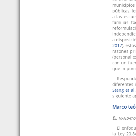
municipios 
públicas, l
a las escue
familias, t
reformula
independien
a disposici
2017
), ést
razones pri
(personal e
con un fuer
que impone 
Responde
diferentes 
Stang et al
siguiente a
Marco teó
El mandato 
El enfoqu
la Ley 20.8