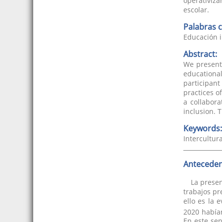
operativiza
escolar.
Palabras c
Educación i
Abstract:
We present 
educational
participant
practices o
a collabora
inclusion. 
Keywords:
Intercultur
Anteceden
La prese
trabajos pr
ello es la 
2020 habían
En este sen