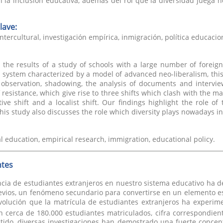
n la inclusión educativa, además del rol que la diversidad juega ho
lave:
ntercultural, investigación empírica, inmigración, política educacio
the results of a study of schools with a large number of foreig
 system characterized by a model of advanced neo-liberalism, this
 observation, shadowing, the analysis of documents and intervie
f resistance, which give rise to three shifts which clash with the ma
tive shift and a localist shift. Our findings highlight the role 
This study also discusses the role which diversity plays nowadays in
al education, empirical research, immigration, educational policy.
tes
ncia de estudiantes extranjeros en nuestro sistema educativo ha 
evios, un fenómeno secundario para convertirse en un elemento e
evolución que la matrícula de estudiantes extranjeros ha experi
 cerca de 180.000 estudiantes matriculados, cifra correspondient
tido, diversas investigaciones han demostrado una fuerte concent