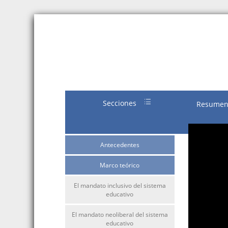
Secciones
Resume
Antecedentes
Marco teórico
El mandato inclusivo del sistema
educativo
El mandato neoliberal del sistema
educativo