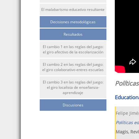
El malabarismo educativo resultante
Decisiones metodológicas
Resultados
El cambio 1 en las reglas del juego:
el giro afectivo de la escolarización
El cambio 2 en las reglas del juego:
el giro colaborativo entres escuelas
Política
El cambio 3 en las reglas del juego:
el giro localista de enseñanza-
aprendizaje
Education
Discusiones
Felipe Jim
Políticas e
Magis, Revi