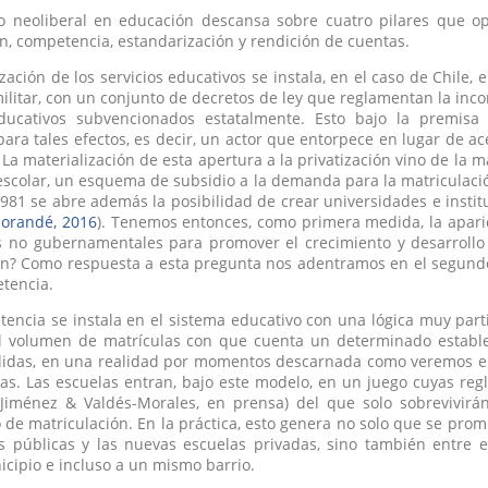
o neoliberal en educación descansa sobre cuatro pilares que 
ón, competencia, estandarización y rendición de cuentas.
ización de los servicios educativos se instala, en el caso de Chile,
ilitar, con un conjunto de decretos de ley que reglamentan la inc
educativos subvencionados estatalmente. Esto bajo la premi
 para tales efectos, es decir, un actor que entorpece en lugar de ace
. La materialización de esta apertura a la privatización vino de la
scolar, un esquema de subsidio a la demanda para la matriculació
981 se abre además la posibilidad de crear universidades e instit
orandé, 2016
). Tenemos entonces, como primera medida, la aparic
s no gubernamentales para promover el crecimiento y desarrollo
n? Como respuesta a esta pregunta nos adentramos en el segundo 
tencia.
encia se instala en el sistema educativo con una lógica muy partic
l volumen de matrículas con que cuenta un determinado establec
lidas, en una realidad por momentos descarnada como veremos en 
as. Las escuelas entran, bajo este modelo, en un juego cuyas re
 (Jiménez & Valdés-Morales, en prensa) del que solo sobrevivi
vo de matriculación. En la práctica, esto genera no solo que se p
as públicas y las nuevas escuelas privadas, sino también entre 
ipio e incluso a un mismo barrio.