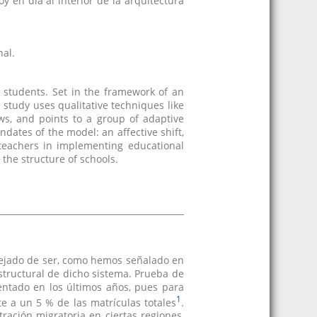
y en día al interior de la arquitectura
nal.
n students. Set in the framework of an
 study uses qualitative techniques like
ws, and points to a group of adaptive
ndates of the model: an affective shift,
of teachers in implementing educational
 the structure of schools.
dejado de ser, como hemos señalado en
structural de dicho sistema. Prueba de
mentado en los últimos años, pues para
1
e a un 5 % de las matrículas totales
.
ración migratoria en ciertas regiones,