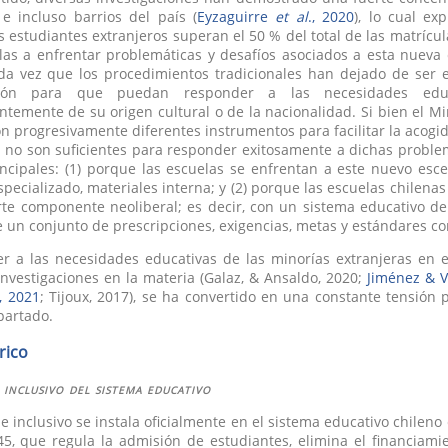
e incluso barrios del país (
Eyzaguirre
et al
., 2020
), lo cual ex
os estudiantes extranjeros superan el 50 % del total de las matrícu
las a enfrentar problemáticas y desafíos asociados a esta nueva
oda vez que los procedimientos tradicionales han dejado de ser e
ción para que puedan responder a las necesidades educ
temente de su origen cultural o de la nacionalidad. Si bien el M
ón progresivamente diferentes instrumentos para facilitar la acogid
os no son suficientes para responder exitosamente a dichas problem
ncipales: (1) porque las escuelas se enfrentan a este nuevo esc
specializado, materiales interna; y (2) porque las escuelas chilen
te componente neoliberal; es decir, con un sistema educativo de
un conjunto de prescripciones, exigencias, metas y estándares con
r a las necesidades educativas de las minorías extranjeras en
investigaciones en la materia (Galaz, & Ansaldo, 2020;
Jiménez & V
., 2021
; Tijoux, 2017), se ha convertido en una constante tensión
partado.
rico
inclusivo del sistema educativo
e inclusivo se instala oficialmente en el sistema educativo chilen
45, que regula la admisión de estudiantes, elimina el financiam