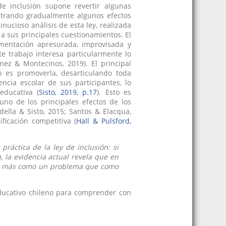
e inclusión supone revertir algunas
strando gradualmente algunos efectos
inucioso análisis de esta ley, realizada
 sus principales cuestionamientos. El
lementación apresurada, improvisada y
te trabajo interesa particularmente lo
nez & Montecinos, 2019). El principal
o es promoverla, desarticulando toda
ncia escolar de sus participantes, lo
educativa (
Sisto, 2019, p.17
). Esto es
no de los principales efectos de los
rdella & Sisto, 2015; Santos & Elacqua,
icación competitiva (
Hall & Pulsford,
ráctica de la ley de inclusión: si
, la evidencia actual revela que en
ista más como un problema que como
educativo chileno para comprender con