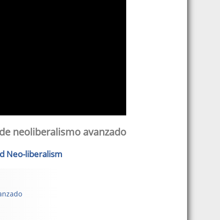
 de neoliberalismo avanzado
ed Neo-liberalism
vanzado