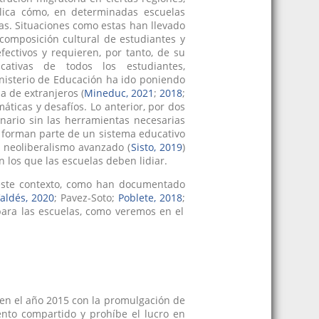
plica cómo, en determinadas escuelas
las. Situaciones como estas han llevado
 composición cultural de estudiantes y
fectivos y requieren, por tanto, de su
ativas de todos los estudiantes,
inisterio de Educación ha ido poniendo
a de extranjeros (
Mineduc, 2021
;
2018
;
áticas y desafíos. Lo anterior, por dos
enario sin las herramientas necesarias
as forman parte de un sistema educativo
 neoliberalismo avanzado (
Sisto, 2019
)
 los que las escuelas deben lidiar.
 este contexto, como han documentado
aldés, 2020
; Pavez-Soto;
Poblete, 2018
;
 para las escuelas, como veremos en el
o en el año 2015 con la promulgación de
iento compartido y prohíbe el lucro en