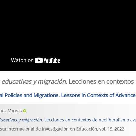
s educativas y migración
. Lecciones en contextos
al Policies and Migrations. Lessons in Contexts of Advanc
énez-Vargas
ducativas y migración
. Lecciones en contextos de neoliberalismo a
sta Internacional de Investigación en Educación
,
vol. 15
,
2022