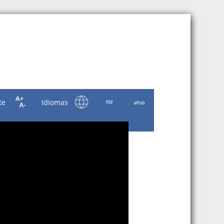
te
Idiomas