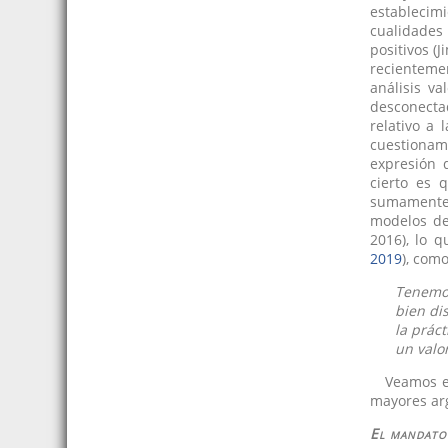
establecim
cualidades
positivos (
recienteme
análisis v
desconectad
relativo a 
cuestionam
expresión d
cierto es 
sumamente 
modelos de
2016), lo 
2019
), com
Tenemos
bien di
la prác
un valo
Veamos e
mayores arg
El mandato 