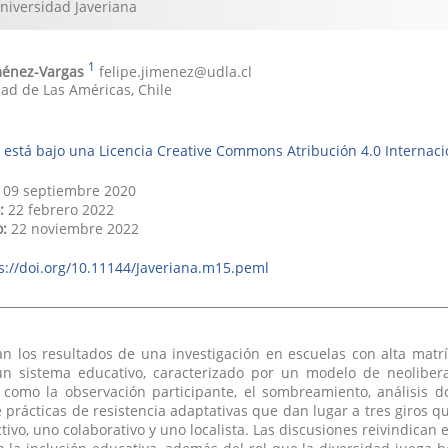
Universidad Javeriana
1
ménez-Vargas
felipe.jimenez@udla.cl
dad de Las Américas
,
Chile
 está bajo una Licencia Creative Commons Atribución 4.0 Internaci
09 septiembre 2020
:
22 febrero 2022
o:
22 noviembre 2022
s://doi.org/10.11144/Javeriana.m15.peml
n los resultados de una investigación en escuelas con alta matrí
n sistema educativo, caracterizado por un modelo de neoliber
s como la observación participante, el sombreamiento, análisis 
 prácticas de resistencia adaptativas que dan lugar a tres giros 
ctivo, uno colaborativo y uno localista. Las discusiones reivindican 