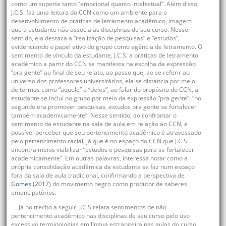
como um suporte tanto “emocional quanto intelectual”. Além disso,
J.C.S. faz uma leitura do CCN como um ambiente para o
desenvolvimento de práticas de letramento acadêmico, imagem
que a estudante não associa às disciplinas de seu curso. Nesse
sentido, ela destaca a “realização de pesquisas” e “estudos”,
evidenciando o papel ativo do grupo como agência de letramento. O
sentimento de vínculo da estudante, J.C.S. a práticas de letramento
acadêmico a partir do CCN se manifesta na escolha da expressão
“pra gente” ao final de seu relato, ao passo que, ao se referir ao
universo dos professores universitários, ela se distancia por meio
de termos como “aquele” e “deles”, ao falar do propósito do CCN, a
estudante se inclui no grupo por meio da expressão “pra gente”: “no
segundo era promover pesquisas, estudos pra gente se fortalecer
também academicamente”. Nesse sentido, ao confrontar o
sentimento da estudante na sala de aula em relação ao CCN, é
possível perceber que seu pertencimento acadêmico é atravessado
pelo pertencimento racial, já que é no espaço do CCN que J.C.S
encontra meios viabilizar “estudos e pesquisas para se fortalecer
academicamente”. Em outras palavras, interessa notar como a
própria consolidação acadêmica da estudante se faz num espaço
fora da sala de aula tradicional, confirmando a perspectiva de
Gomes (2017)
do movimento negro como produtor de saberes
emancipatórios.
Já no trecho a seguir, J.C.S relata sentimentos de não
pertencimento acadêmico nas disciplinas de seu curso pelo uso
excessivo terminologias em língua estrangeira nas aulas do curso