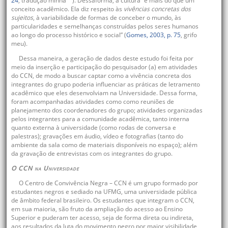
24
, tradução minha
). Dessaforma, a cultura “é mais do que um
conceito acadêmico. Ela diz respeito às
vivências concretas dos
sujeitos
, à variabilidade de formas de conceber o mundo, às
particularidades e semelhanças construídas pelos seres humanos
ao longo do processo histórico e social” (
Gomes, 2003, p. 75
, grifo
meu).
Dessa maneira, a geração de dados deste estudo foi feita por
meio da inserção e participação do pesquisador (a) em atividades
do CCN, de modo a buscar captar como a vivência concreta dos
integrantes do grupo poderia influenciar as práticas de letramento
acadêmico que eles desenvolviam na Universidade. Dessa forma,
foram acompanhadas atividades como como reuniões de
planejamento dos coordenadores do grupo; atividades organizadas
pelos integrantes para a comunidade acadêmica, tanto interna
quanto externa à universidade (como rodas de conversa e
palestras); gravações em áudio, vídeo e fotografias (tanto do
ambiente da sala como de materiais disponíveis no espaço); além
da gravação de entrevistas com os integrantes do grupo.
O CCN na Universidade
O Centro de Convivência Negra – CCN é um grupo formado por
estudantes negros e sediado na UFMG, uma universidade pública
de âmbito federal brasileiro. Os estudantes que integram o CCN,
em sua maioria, são fruto da ampliação do acesso ao Ensino
Superior e puderam ter acesso, seja de forma direta ou indireta,
aos resultados da luta do movimento negro por maior visibilidade