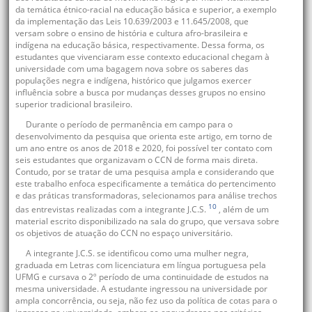
da temática étnico-racial na educação básica e superior, a exemplo
da implementação das Leis 10.639/2003 e 11.645/2008, que
versam sobre o ensino de história e cultura afro-brasileira e
indígena na educação básica, respectivamente. Dessa forma, os
estudantes que vivenciaram esse contexto educacional chegam à
universidade com uma bagagem nova sobre os saberes das
populações negra e indígena, histórico que julgamos exercer
influência sobre a busca por mudanças desses grupos no ensino
superior tradicional brasileiro.
Durante o período de permanência em campo para o
desenvolvimento da pesquisa que orienta este artigo, em torno de
um ano entre os anos de 2018 e 2020, foi possível ter contato com
seis estudantes que organizavam o CCN de forma mais direta.
Contudo, por se tratar de uma pesquisa ampla e considerando que
este trabalho enfoca especificamente a temática do pertencimento
e das práticas transformadoras, selecionamos para análise trechos
10
das entrevistas realizadas com a integrante J.C.S.
, além de um
material escrito disponibilizado na sala do grupo, que versava sobre
os objetivos de atuação do CCN no espaço universitário.
A integrante J.C.S. se identificou como uma mulher negra,
graduada em Letras com licenciatura em língua portuguesa pela
UFMG e cursava o 2º período de uma continuidade de estudos na
mesma universidade. A estudante ingressou na universidade por
ampla concorrência, ou seja, não fez uso da política de cotas para o