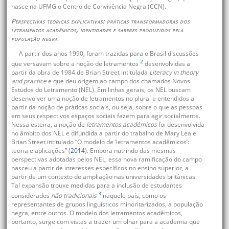
nasce na UFMG o Centro de Convivência Negra (CCN).
Perspectivas teóricas explicativas: práticas transformadoras dos
letramentos acadêmicos, identidades e saberes produzidos pela
população negra
A partir dos anos 1990, foram trazidas para o Brasil discussões
2
que versavam sobre a noção de letramentos
desenvolvidas a
partir da obra de 1984 de Brian Street intitulada
Literacy in theory
and practice
e que deu origem ao campo dos chamados Novos
Estudos do Letramento (NEL). Em linhas gerais, os NEL buscam
desenvolver uma noção de letramentos no plural e entendidos a
partir da noção de práticas sociais, ou seja, sobre o que as pessoas
em seus respectivos espaços sociais fazem para agir socialmente.
Nessa esteira, a noção de
letramentos acadêmicos
foi desenvolvida
no âmbito dos NEL e difundida a partir do trabalho de Mary Lea e
Brian Street intitulado “O modelo de ‘letramentos acadêmicos’:
teoria e aplicações” (
2014
). Embora nutrindo das mesmas
perspectivas adotadas pelos NEL, essa nova ramificação do campo
nasceu a partir de interesses específicos no ensino superior, a
partir de um contexto de ampliação nas universidades britânicas.
Tal expansão trouxe medidas para a inclusão de estudantes
3
considerados
não tradicionais
naquele país, como os
representantes de grupos linguísticos minoritarizados, a população
negra, entre outros. O modelo dos letramentos acadêmicos,
portanto, surge com vistas a trazer um olhar para a academia que