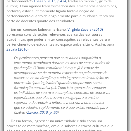
pertencimento” (
Thesen, 2015, p.424
, tradução minha
, grifo da
autora). Uma agenda transformadora dos letramentos acadêmicos,
portanto, estaria intimamente ligada tanto à noção de
pertencimento quanto de engajamento para a mudança, tanto por
parte de docentes quanto dos estudantes.
Em um contexto latino-americano,
Virginia Zavala (2010)
apresenta considerações relevantes acerca das estruturas
acadêmicas que poderiam ter consequências relevantes para o
pertencimento de estudantes ao espaço universitário. Assim, para
Zavala (2010)
,
Os professores pensam que seus alunos adquirirão o
letramento acadêmico durante os anos de seus estudos de
graduação. O “bom estudante” é o que já é capaz de
desempenhar-se da maneira esperada ou pelo menos de
mover-se nesta direção quando ingressa na instituição; os
outros são “patalogizados” quando comparados com a
formulação normativa (...). Tudo isto apenas faz remover
os indivíduos de seu rico e complexo contexto, de anular as
experiências que eles trazem consigo para o ensino
superior e de reduzir a leitura e a escrita a uma técnica
que se adquire rapidamente se é que existe vontade para
fazê-lo (
Zavala, 2010, p. 90
).
Dessa forma, ingressar na universidade é tido como um
processo de metamorfose, em que saberes e traços culturais que
não estejam em conformidade às convenções acadêmicas