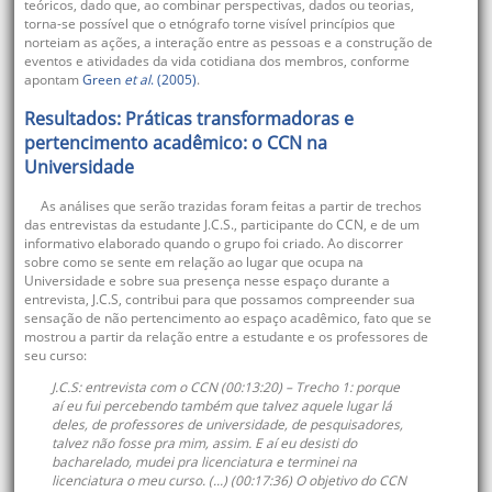
teóricos, dado que, ao combinar perspectivas, dados ou teorias,
torna-se possível que o etnógrafo torne visível princípios que
norteiam as ações, a interação entre as pessoas e a construção de
eventos e atividades da vida cotidiana dos membros, conforme
apontam
Green
et al
. (2005)
.
Resultados: Práticas transformadoras e
pertencimento acadêmico: o CCN na
Universidade
As análises que serão trazidas foram feitas a partir de trechos
das entrevistas da estudante J.C.S., participante do CCN, e de um
informativo elaborado quando o grupo foi criado. Ao discorrer
sobre como se sente em relação ao lugar que ocupa na
Universidade e sobre sua presença nesse espaço durante a
entrevista, J.C.S, contribui para que possamos compreender sua
sensação de não pertencimento ao espaço acadêmico, fato que se
mostrou a partir da relação entre a estudante e os professores de
seu curso:
J.C.S: entrevista com o CCN (00:13:20) – Trecho 1
: porque
aí eu fui percebendo também que talvez
aquele lugar lá
deles
, de professores de universidade, de pesquisadores,
talvez não fosse pra mim, assim. E aí eu desisti do
bacharelado, mudei pra licenciatura e terminei na
licenciatura o meu curso. (...) (00:17:36) O objetivo do CCN