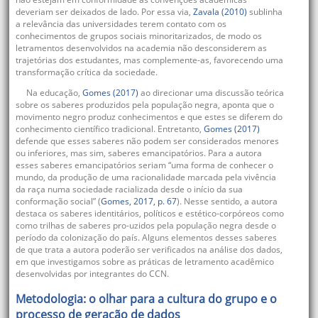
deveriam ser deixados de lado. Por essa via,
Zavala (2010)
sublinha
a relevância das universidades terem contato com os
conhecimentos de grupos sociais minoritarizados, de modo os
letramentos desenvolvidos na academia não desconsiderem as
trajetórias dos estudantes, mas complemente-as, favorecendo uma
transformação crítica da sociedade.
Na educação,
Gomes (2017)
ao direcionar uma discussão teórica
sobre os saberes produzidos pela população negra, aponta que o
movimento negro produz conhecimentos e que estes se diferem do
conhecimento científico tradicional. Entretanto,
Gomes (2017)
defende que esses saberes não podem ser considerados menores
ou inferiores, mas sim, saberes emancipatórios. Para a autora
esses saberes emancipatórios seriam “uma forma de conhecer o
mundo, da produção de uma racionalidade marcada pela vivência
da raça numa sociedade racializada desde o início da sua
conformação social” (
Gomes, 2017, p. 67
). Nesse sentido, a autora
destaca os saberes identitários, políticos e estético-corpóreos como
como trilhas de saberes pro-uzidos pela população negra desde o
período da colonização do país. Alguns elementos desses saberes
de que trata a autora poderão ser verificados na análise dos dados,
em que investigamos sobre as práticas de letramento acadêmico
desenvolvidas por integrantes do CCN.
Metodologia: o olhar para a cultura do grupo e o
processo de geração de dados