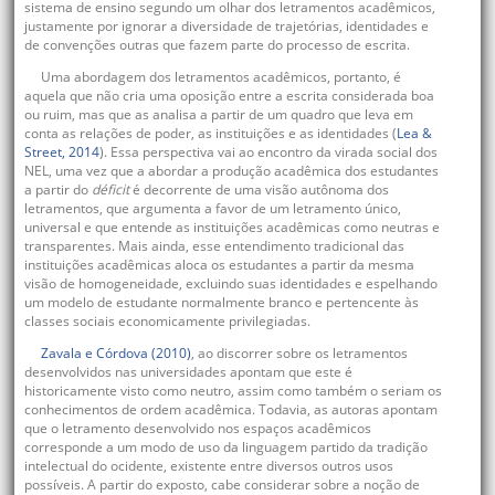
sistema de ensino segundo um olhar dos letramentos acadêmicos,
justamente por ignorar a diversidade de trajetórias, identidades e
de convenções outras que fazem parte do processo de escrita.
Uma abordagem dos letramentos acadêmicos, portanto, é
aquela que não cria uma oposição entre a escrita considerada boa
ou ruim, mas que as analisa a partir de um quadro que leva em
conta as relações de poder, as instituições e as identidades (
Lea &
Street, 2014
). Essa perspectiva vai ao encontro da virada social dos
NEL, uma vez que a abordar a produção acadêmica dos estudantes
a partir do
déficit
é decorrente de uma visão autônoma dos
letramentos, que argumenta a favor de um letramento único,
universal e que entende as instituições acadêmicas como neutras e
transparentes. Mais ainda, esse entendimento tradicional das
instituições acadêmicas aloca os estudantes a partir da mesma
visão de homogeneidade, excluindo suas identidades e espelhando
um modelo de estudante normalmente branco e pertencente às
classes sociais economicamente privilegiadas.
Zavala e Córdova (2010)
, ao discorrer sobre os letramentos
desenvolvidos nas universidades apontam que este é
historicamente visto como neutro, assim como também o seriam os
conhecimentos de ordem acadêmica. Todavia, as autoras apontam
que o letramento desenvolvido nos espaços acadêmicos
corresponde a um modo de uso da linguagem partido da tradição
intelectual do ocidente, existente entre diversos outros usos
possíveis. A partir do exposto, cabe considerar sobre a noção de