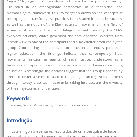
Negra (CCN), a group of Black students from a Brazilian public university.
Grounded in an ethnographic perspective as a theoretical and
methodological framework, this investigation draws on the concepts of
belonging and transformative practices from Academic Literacies studies,
as well as the notion of the Black educator movement in the field of
ethnic-racial relations. The methodology involved observing the CCN’s
everyday activities, which generated the data analyzed: excerpts from
interviews with one of the participants and a newsletter produced by the
group. Contributing to the debate on inclusion and equity policies in
higher education, the findings indicate that contemporary Black
movements function as agents of racial justice, understood as a
fundamental aspect of social justice across various domains, including
education. Accordingly, the analyses suggest that the group under study
seeks to foster a sense of academic belonging among Black students
through literacy practices in academia, taking into account the diversity
of their trajectories and identities.
Keywords:
Literacies, Social Movements, Education, Racial Relations.
Introdução
Este artigo apresenta os resultados de uma pesquisa de base
etnográfica a partir da experiência de um grupo que pertence ao