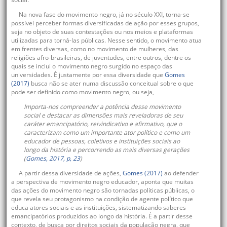
Na nova fase do movimento negro, já no século XXI, torna-se
possível perceber formas diversificadas de ação por esses grupos,
seja no objeto de suas contestações ou nos meios e plataformas
utilizadas para torná-las públicas. Nesse sentido, o movimento atua
em frentes diversas, como no movimento de mulheres, das
religiões afro-brasileiras, de juventudes, entre outros, dentre os
quais se inclui o movimento negro surgido no espaço das
universidades. É justamente por essa diversidade que
Gomes
(2017)
busca não se ater numa discussão conceitual sobre o que
pode ser definido como movimento negro, ou seja,
Importa-nos compreender a potência desse movimento
social e destacar as dimensões mais reveladoras de seu
caráter emancipatório, reivindicativo e afirmativo, que o
caracterizam como um importante ator político e como um
educador de pessoas, coletivos e instituições sociais ao
longo da história e percorrendo as mais diversas gerações
(
Gomes, 2017, p, 23
)
A partir dessa diversidade de ações,
Gomes (2017)
ao defender
a perspectiva de movimento negro educador, aponta que muitas
das ações do movimento negro são tornadas políticas públicas, o
que revela seu protagonismo na condição de agente político que
educa atores sociais e as instituições, sistematizando saberes
emancipatórios produzidos ao longo da história. É a partir desse
contexto, de busca por direitos sociais da população negra, que