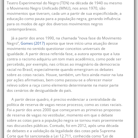
Teatro Experimental do Negro (TEN) na década de 1940 ou mesmo
o Movimento Negro Unificado (MNU), nos anos 1970, são
movimentos que tiveram, cada um a partir de sua especificidade, a
educação como pauta para a população negra, gerando influência
para os modos de agir dos diversos movimentos negros
contemporâneos.
Já a partir dos anos 1990, na chamada “nova fase do Movimento
Negro”,
Gomes (2017)
aponta que teve início uma atuação desse
movimento no sentido questionar conceitos universais de
igualdade. A partir dessa referida fase, a autora aponta que a luta
contra o racismo adquiriu um tom mais acadêmico, como pode ser
percebido, por exemplo, nas críticas ao imaginário da democracia
racial no Brasil, especialmente quando emergiram os debates
sobre as cotas raciais. Houve, também, um foco ainda maior na luta
por ações afirmativas, bem como passou-se a oferecer maior
relevo sobre a raça como elemento determinante na maior parte
dos cenários de desigualdade do país.
A partir desse quadro, é preciso evidenciar a centralidade da
política de reserva de vagas nesse processo, como as cotas raciais.
Foi a partir dos anos 2000 que começaram as primeiras propostas
de reserva de vagas no vestibular, momento em que o debate
sobre as cotas para a população negra se tornou mais proeminente
nas discussões públicas. Contudo, foi em 2012, após uma década
de debates e a validação da legalidade das cotas pela Suprema
Corte que foi sancionada a Lei 12.711, conhecida como “Lei de