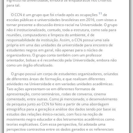
ingresso na universidade, embora se enquadrasse nos critérios
para tal.
11
O CCN é um grupo que foi criado após as ocupações
de
escolas públicas e universidades brasileiras em 2016, com vistas a
tornar presente a discussão étnico-racial na Universidade. O grupo
não é institucionalizado, contudo, toda a estrutura, como sala para
reuniões, computadores e limpeza do ambiente, é de
responsabilidade da instituição. Assim, o CCN possui uma sala
própria em uma das unidades da universidade para encontro de
estudantes negros em geral, não apenas para o núcleo de
organizadores. O grupo conta também com um professor
orientador, bolsas e é reconhecido pela Universidade, embora não
como um órgão oficializado.
O grupo possui um corpo de estudantes organizadores, oriundos
de diferentes áreas de formação, e que realizam diferentes
atividades na Universidade e em variadas unidades acadêmicas.
Tais ações apresentam-se em diferentes formatos de
apresentação, como seminários, rodas de conversa, cinema
comentado, entre outras. Como já mencionado, o desenvolvimento
da pesquisa junto ao CCN foi feito a partir de uma abordagem
etnográfica para a geração e análise dos dados tendo por base os
estudos das relações étnico-raciais, com foco na noção de
movimento negro educador e dos letramentos acadêmicos como
teorias explicativas. Com essa perspectiva, foi adotada uma
perspectiva contrastiva entre os dados gerados e os referenciais