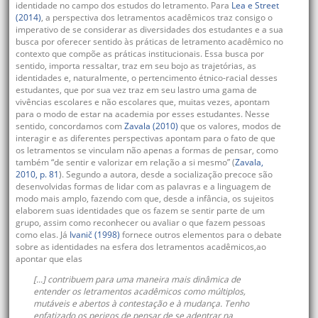
identidade no campo dos estudos do letramento. Para
Lea e Street
(2014)
, a perspectiva dos letramentos acadêmicos traz consigo o
imperativo de se considerar as diversidades dos estudantes e a sua
busca por oferecer sentido às práticas de letramento acadêmico no
contexto que compõe as práticas institucionais. Essa busca por
sentido, importa ressaltar, traz em seu bojo as trajetórias, as
identidades e, naturalmente, o pertencimento étnico-racial desses
estudantes, que por sua vez traz em seu lastro uma gama de
vivências escolares e não escolares que, muitas vezes, apontam
para o modo de estar na academia por esses estudantes. Nesse
sentido, concordamos com
Zavala (2010)
que os valores, modos de
interagir e as diferentes perspectivas apontam para o fato de que
os letramentos se vinculam não apenas a formas de pensar, como
também “de sentir e valorizar em relação a si mesmo” (
Zavala,
2010, p. 81
). Segundo a autora, desde a socialização precoce são
desenvolvidas formas de lidar com as palavras e a linguagem de
modo mais amplo, fazendo com que, desde a infância, os sujeitos
elaborem suas identidades que os fazem se sentir parte de um
grupo, assim como reconhecer ou avaliar o que fazem pessoas
como elas. Já
Ivanič (1998)
fornece outros elementos para o debate
sobre as identidades na esfera dos letramentos acadêmicos,ao
apontar que elas
[...] contribuem para uma maneira mais dinâmica de
entender os letramentos acadêmicos como múltiplos,
mutáveis e abertos à contestação e à mudança. Tenho
enfatizado os perigos de pensar de se adentrar na