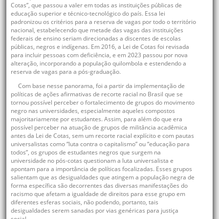
Cotas”, que passou a valer em todas as instituições públicas de
educação superior e técnico-tecnológico do país. Essa lei
padronizou os critérios para a reserva de vagas por todo o território
nacional, estabelecendo que metade das vagas das instituições
federais de ensino seriam direcionadas a discentes de escolas
públicas, negros e indígenas. Em 2016, a Lei de Cotas foi revisada
para incluir pessoas com deficiência, e em 2023 passou por nova
alteração, incorporando a população quilombola e estendendo a
reserva de vagas para a pós-graduação.
Com base nesse panorama, foi a partir da implementação de
políticas de ações afirmativas de recorte racial no Brasil que se
tornou possível perceber o fortalecimento de grupos do movimento
negro nas universidades, especialmente aqueles compostos
majoritariamente por estudantes. Assim, para além do que era
possível perceber na atuação de grupos de militância acadêmica
antes da Lei de Cotas, sem um recorte racial explícito e com pautas
universalistas como “luta contra o capitalismo” ou “educação para
todos”, os grupos de estudantes negros que surgem na
universidade no pós-cotas questionam a luta universalista e
apontam para a importância de políticas focalizadas. Esses grupos
salientam que as desigualdades que atingem a população negra de
forma específica são decorrentes das diversas manifestações do
racismo que afetam a igualdade de direitos para esse grupo em
diferentes esferas sociais, não podendo, portanto, tais
desigualdades serem sanadas por vias genéricas para justiça
social.