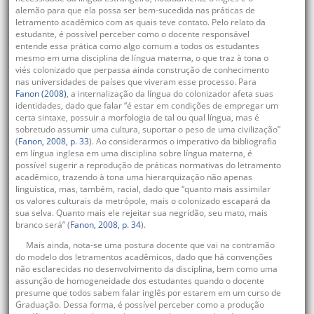
alemão para que ela possa ser bem-sucedida nas práticas de
letramento acadêmico com as quais teve contato. Pelo relato da
estudante, é possível perceber como o docente responsável
entende essa prática como algo comum a todos os estudantes
mesmo em uma disciplina de língua materna, o que traz à tona o
viés colonizado que perpassa ainda construção de conhecimento
nas universidades de países que viveram esse processo. Para
Fanon (2008)
, a internalização da língua do colonizador afeta suas
identidades, dado que falar “é estar em condições de empregar um
certa sintaxe, possuir a morfologia de tal ou qual língua, mas é
sobretudo assumir uma cultura, suportar o peso de uma civilização”
(
Fanon, 2008, p. 33
). Ao considerarmos o imperativo da bibliografia
em língua inglesa em uma disciplina sobre língua materna, é
possível sugerir a reprodução de práticas normativas do letramento
acadêmico, trazendo à tona uma hierarquização não apenas
linguística, mas, também, racial, dado que “quanto mais assimilar
os valores culturais da metrópole, mais o colonizado escapará da
sua selva. Quanto mais ele rejeitar sua negridão, seu mato, mais
branco será” (
Fanon, 2008, p. 34
).
Mais ainda, nota-se uma postura docente que vai na contramão
do modelo dos letramentos acadêmicos, dado que há convenções
não esclarecidas no desenvolvimento da disciplina, bem como uma
assunção de homogeneidade dos estudantes quando o docente
presume que todos sabem falar inglês por estarem em um curso de
Graduação. Dessa forma, é possível perceber como a produção