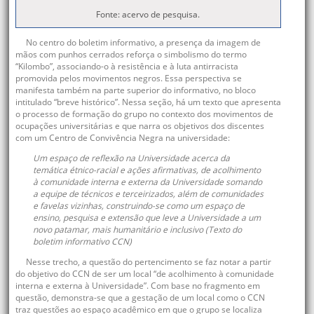
Fonte: acervo de pesquisa.
No centro do boletim informativo, a presença da imagem de
mãos com punhos cerrados reforça o simbolismo do termo
“Kilombo”, associando-o à resistência e à luta antirracista
promovida pelos movimentos negros. Essa perspectiva se
manifesta também na parte superior do informativo, no bloco
intitulado “breve histórico”. Nessa seção, há um texto que apresenta
o processo de formação do grupo no contexto dos movimentos de
ocupações universitárias e que narra os objetivos dos discentes
com um Centro de Convivência Negra na universidade:
Um espaço de reflexão na Universidade acerca da
temática étnico-racial e ações afirmativas, de acolhimento
à comunidade interna e externa da Universidade somando
a equipe de técnicos e terceirizados, além de comunidades
e favelas vizinhas, construindo-se como um espaço de
ensino, pesquisa e extensão que leve a Universidade a um
novo patamar, mais humanitário e inclusivo (Texto do
boletim informativo CCN)
Nesse trecho, a questão do pertencimento se faz notar a partir
do objetivo do CCN de ser um local “de acolhimento à comunidade
interna e externa à Universidade”. Com base no fragmento em
questão, demonstra-se que a gestação de um local como o CCN
traz questões ao espaço acadêmico em que o grupo se localiza