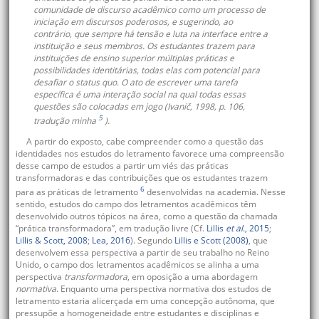
comunidade de discurso acadêmico como um processo de
iniciação em discursos poderosos, e sugerindo, ao
contrário, que sempre há tensão e luta na interface entre a
instituição e seus membros. Os estudantes trazem para
instituições de ensino superior múltiplas práticas e
possibilidades identitárias, todas elas com potencial para
desafiar o status quo. O ato de escrever uma tarefa
específica é uma interação social na qual todas essas
questões são colocadas em jogo (Ivanič, 1998, p. 106,
5
tradução minha
).
A partir do exposto, cabe compreender como a questão das
identidades nos estudos do letramento favorece uma compreensão
desse campo de estudos a partir um viés das práticas
transformadoras e das contribuições que os estudantes trazem
6
para as práticas de letramento
desenvolvidas na academia. Nesse
sentido, estudos do campo dos letramentos acadêmicos têm
desenvolvido outros tópicos na área, como a questão da chamada
“prática transformadora”, em tradução livre (Cf.
Lillis
et al
., 2015
;
Lillis & Scott, 2008
;
Lea, 2016
). Segundo
Lillis e Scott (2008)
, que
desenvolvem essa perspectiva a partir de seu trabalho no Reino
Unido, o campo dos letramentos acadêmicos se alinha a uma
perspectiva
transformadora
, em oposição a uma abordagem
normativa
. Enquanto uma perspectiva normativa dos estudos de
letramento estaria alicerçada em uma concepção autônoma, que
pressupõe a homogeneidade entre estudantes e disciplinas e