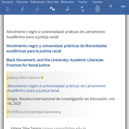
Secciones
Resumen
Referencias
Cómo citar
Búsqueda
Fuente
Idiomas
Movimento negro e universidade
: práticas de Letramento
Acadêmico para a justiça racial
Movimiento negro y universidad: prácticas de literacidades
académicas para la justicia racial
Black Movement, and the University: Academic Literacies
Practices for Racial Justice
Juliana Silva Santos
Movimento negro e universidade
: práticas de Letramento
Acadêmico para a justiça racial
Magis, Revista Internacional de Investigación en Educación
,
vol.
18
,
2025
Pontificia Universidad Javeriana
Juliana
Silva Santos
juliana.santos@ifmg.edu.br