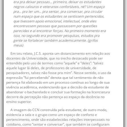
era pra
deixar pessoas... primeiro, deixar os estudantes
negros calouros e veteranos confortáveis, né?
Um espaço
pra... pra ter um... pra sentar, pra conversar, pra circular
num espaço que
os estudantes se sentissem pertencidos,
que tivessem apoio emocional, intelectual, onde eles
encontrassem pessoas que passassem por questões
parecidas e aí encontrar forças. No primeiro momento era
isso, no segundo era promover pesquisas, estudos pra
gente se
fortalecer também academicamente. (grifos
meus)
Em seu relato, J.C.S. aponta um distanciamento em relação aos
docentes da Universidade, que no trecho destacado pode ser
entendido pelo uso de termos como “aquele” e “deles”: “talvez
aquele lugar lá deles, de professores de universidade, de
pesquisadores, talvez não fosse pra mim”. Nesse sentido, o uso da
expressão “fui percebendo” denota que tal sentimento de não
pertença foi elaborado em um processo contínuo ao longo de sua
vivência acadêmica, evidenciando que a decisão da estudante de
abandonar o bacharelado e concluir sua formação na licenciatura
decorre da percepção não pertença ao espaço da docência no
ensino superior.
A imagem do CCN construída pela estudante, de outro modo,
evidencia a sala e o grupo como um espaço de conforto e
pertencimento, onde são estabelecidas relações interpessoais no
cotidiano, como “sentar e conversar”, que também se configuram