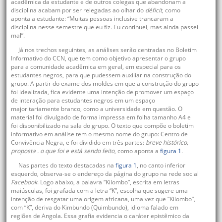
acadêmica da estudante e de outros colegas que abandonam a
disciplina acabam por ser relegadas ao olhar do
déficit
, como
aponta a estudante: “Muitas pessoas inclusive trancaram a
disciplina nesse semestre que eu fiz. Eu continuei, mas ainda passei
mal”.
Já nos trechos seguintes, as análises serão centradas no Boletim
Informativo do CCN, que tem como objetivo apresentar o grupo
para a comunidade acadêmica em geral, em especial para os
estudantes negros, para que pudessem auxiliar na construção do
grupo. A partir do exame dos moldes em que a construção do grupo
foi idealizada, fica evidente uma intenção de promover um espaço
de interação para estudantes negros em um espaço
majoritariamente branco, como a universidade em questão. O
material foi divulgado de forma impressa em folha tamanho A4 e
foi disponibilizado na sala do grupo. O texto que compõe o boletim
informativo em análise tem o mesmo nome do grupo: Centro de
Convivência Negra, e foi dividido em três partes:
breve histórico,
proposta . o que foi e está sendo feito
, como aponta a
figura 1
.
Nas partes do texto destacadas na
figura 1
, no canto inferior
esquerdo, observa-se o endereço da página do grupo na rede social
Facebook
. Logo abaixo, a palavra “Kilombo”, escrita em letras
maiúsculas, foi grafada com a letra “K”, escolha que sugere uma
intenção de resgatar uma origem africana, uma vez que “Kilombo”,
com “K”, deriva do Kimbundo (Quimbundo), idioma falado em
regiões de Angola. Essa grafia evidencia o caráter epistêmico da