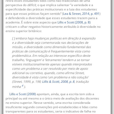
retira esses estudantes tidos como não tradicionais de uma
perspectiva do
déficit
, o que implica salientar “a variedade e a
especificidade das práticas institucionais e a luta dos estudantes
para que essas práticas façam sentido” (
Lea & Street, 2014, p. 491
)
e defendendo a diversidade que esses estudantes trazem para a
academia. É sobre este aspecto que
Lillis e Scott (2008, p. 8)
criticam o olhar negativo historicamente atribuído à diversidade no
ensino superior britânico:
[ ] embora haja mudanças políticas em direção à expansão
e a diversidade seja comemorada nas declarações de
missão, a diversidade como dimensão fundamental das
práticas de comunicação é frequentemente vista como
problemática. Em relação ao interesse específico deste
trabalho, ‘linguagem’ e ‘letramento’ tendem a se tornar
visíveis institucionalmente apenas quando interpretados
como um problema a ser resolvido por meio de apoio
adicional ou corretivo, quando, como afirma Street,
diversidade é vista como ‘um problema e não solução’
(Street, 1999, p. 198;
Lillis & Scott, 2008, p. 8
, tradução
4
minha
).
Lillis e Scott (2008)
apontam, ainda, que a escrita tem sido a
principal ou até mesmo a o único meio de avaliação dos discentes
no ensino superior. Nesse sentido, uma escrita considerada
insuficiente segundo convenções pré-estabelecidas e lidas como
transparentes para os estudantes, seria o indicativo de falha no