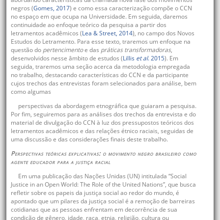
negros (
Gomes, 2017
) e como essa caracterização compõe o CCN
no espaço em que ocupa na Universidade. Em seguida, daremos
continuidade ao enfoque teórico da pesquisa a partir dos
letramentos acadêmicos (
Lea & Street, 2014
), no campo dos Novos
Estudos do Letramento. Para esse texto, traremos um enfoque na
questão do
pertencimento
e das
práticas transformadoras
,
desenvolvidos nesse âmbito de estudos (
Lillis
et al
. 2015
). Em
seguida, traremos uma seção acerca da metodologia empregada
no trabalho, destacando características do CCN e da participante
cujos trechos das entrevistas foram selecionados para análise, bem
como algumas
perspectivas da abordagem etnográfica que guiaram a pesquisa.
Por fim, seguiremos para as análises dos trechos da entrevista e do
material de divulgação do CCN à luz dos pressupostos teóricos dos
letramentos acadêmicos e das relações étnico raciais, seguidas de
uma discussão e das considerações finais deste trabalho.
Perspectivas teóricas explicativas: o movimento negro brasileiro como
agente educador para a justiça racial
Em uma publicação das Nações Unidas (UN) intitulada “Social
Justice in an Open World: The Role of the United Nations”, que busca
refletir sobre os papeis da justiça social ao redor do mundo, é
apontado que um pilares da justiça social é a remoção de barreiras
cotidianas que as pessoas enfrentam em decorrência de sua
condição de gênero, idade, raça, etnia, religião, cultura ou