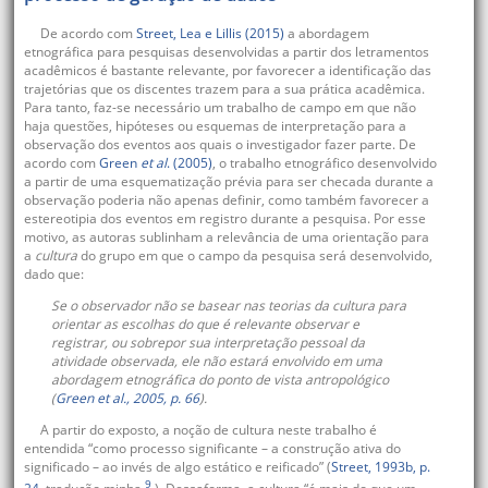
De acordo com
Street, Lea e Lillis (2015)
a abordagem
etnográfica para pesquisas desenvolvidas a partir dos letramentos
acadêmicos é bastante relevante, por favorecer a identificação das
trajetórias que os discentes trazem para a sua prática acadêmica.
Para tanto, faz-se necessário um trabalho de campo em que não
haja questões, hipóteses ou esquemas de interpretação para a
observação dos eventos aos quais o investigador fazer parte. De
acordo com
Green
et al
. (2005)
, o trabalho etnográfico desenvolvido
a partir de uma esquematização prévia para ser checada durante a
observação poderia não apenas definir, como também favorecer a
estereotipia dos eventos em registro durante a pesquisa. Por esse
motivo, as autoras sublinham a relevância de uma orientação para
a
cultura
do grupo em que o campo da pesquisa será desenvolvido,
dado que:
Se o observador não se basear nas teorias da cultura para
orientar as escolhas do que é relevante observar e
registrar, ou sobrepor sua interpretação pessoal da
atividade observada, ele não estará envolvido em uma
abordagem etnográfica do ponto de vista antropológico
(
Green
et al
., 2005, p. 66
).
A partir do exposto, a noção de cultura neste trabalho é
entendida “como processo significante – a construção ativa do
significado – ao invés de algo estático e reificado” (
Street, 1993b, p.
9