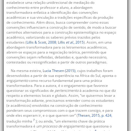
estabelece uma relação unidirecional de mediação do
conhecimento entre professor e aluno, a abordagem
transformadora enfatiza a identificação das convenções
acadêmicas e sua vinculação a tradições específicas da produção
de conhecimento. Além disso, busca compreender como essas
convenções influenciam a construção de sentido, de modo a buscar
caminhos alternativos para a construção epistemológica no espaço
acadêmico, valorizando os saberes prévios trazidos pelos
estudantes (
Lillis & Scott, 2008
;
Lillis
et al.
, 2015
). Assim, em uma
abordagem transformadora para os letramentos acadêmicos,
abrem-se espaços para a negociação teórica, permitindo que
convenções sejam refletidas, debatidas e, quando necessário,
contestadas ou ressignificadas a partir de outros paradigmas.
Na mesma esteira,
Lucia Thesen (2015)
, cujos trabalhos foram
desenvolvidos a partir de sua experiência na África do Sul, aponta o
engajamento
como recurso fundamental para uma prática
transformadora. Para a autora, é o engajamento que favorece
questionar os significados de
pertencimento
à academia no que diz
respeito a elementos locais e globais. Assim, “se quisermos levar a
transformação adiante, precisamos entender como os estudantes
(e acadêmicos) envolvidos na construção de conhecimento
ponderam seus compromissos com o que trazem consigo, e para
onde eles esperam ir, e o que querem ser” (
Thesen, 2015, p. 424
,
7
tradução minha
); ou ainda, “um elemento chave da prática
transformadora é
um processo de engajamento
que questiona o
8