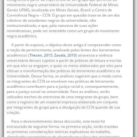
movimento negro universitário da Universidade Federal de Minas
Gerais UFMG, localizada em Minas Gerais, Brasil: o Centro de
Convivência Negra – CCN. O grupo em questão trata-se de um dos
coletivos de estudantes negros da universidade, não
institucionalizado, e que, pela natureza de suas ações
reivindicativas, pode ser entendido como um grupo do movimento
negro acadêmico.
A partir do exposto, o objetivo deste artigo é compreender como
a noção de pertencimento, analisada pelas lentes dos letramentos
acadêmicos (
Thesen, 2015
;
Zavala, 2010
) atravessa a vivência
universitária desses sujeitos a partir de práticas de leitura e escrita
em que eles se engajam, e quais os meios elaborados por eles para
efetuar a transformação das práticas de letramento acadêmico na
Universidade. Dessa forma, as análises sugerem que o modo como
os integrantes do CCN se envolvem nas práticas de letramento
acadêmico contribuem para a justiça racial e, consequentemente,
para a justiça social na universidade. Para as análises, serão
utilizados trechos da entrevista de uma integrante do grupo, bem
como o registro de um material impresso elaborado em conjunto
por integrantes do grupo para a divulgação do CCN quando de sua
criação.
Para o desenvolvimento dessa discussão, este texto foi
estruturado da seguinte forma: na primeira seção, serão trazidas
as primeiras considerações teóricas explicativas do trabalho,
abordando características da chamada nova fase dos movimentos