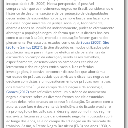
incapacidade (UN, 2006). Nessa perspectiva, é possível
compreender que os movimentos negros no Brasil, considerando o
histórico de desumanização e de perpetuação de desigualdades
decorrentes da escravidão no país, sempre buscaram fazer com
que essa noção universal de justiça social que, teoricamente,
abarca a todos os indivíduos indistintamente, pudesse efetivamente
abranger a população negra, de forma que seus direitos básicos
como o acesso à saúde, moradia e educação fossem garantidos
plenamente. Por essa via, estudos como os de
Souza (2009)
,
Sito
(2016)
e
Santos (2021)
, já têm discutido os modos utilizados pela
população negra para mitigar os efeitos ainda persistentes da
escravidão no campo da educação, sendo esses trabalhos,
especificamente, desenvolvidos no campo dos estudos do
letramento e das relações étnico-raciais. Nas referidas
investigações, é possível encontrar discussões que abordam a
variedade de práticas sociais que ativistas e discentes negros se
dedicam com vistas a um questionamento de práticas normativas
1
dos letramentos
. Já no campo da educação e da sociologia,
Gomes (2017)
traz reflexões sobre um histórico do movimento
negro e discorre sobre as diversas frentes por ele assumidas,
muitas delas relacionadas ao acesso à educação. De acordo com a
autora, esse fato é decorrente da ineficiência do Estado brasileiro
na promoção da inclusão social desse grupo com o fim do regime
escravista, lacuna esta que o movimento negro tem buscado suprir
ao longo dos anos, seja no campo da educação ou do mercado de
trabalho. Assim, a Frente Negra Brasileira (FNB) nos anos 1930, o