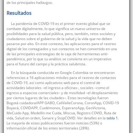
de los principales hallazgos.
Resultados
La pandemia de COVID-19 es el primer evento global que se
combate digitalmente, lo que significa un nuevo universo de
posibilidades para la salud pública, pero, también, retos sociales y
ciudadanos sobre el gobierno de la salud y la vida que no deben
pasarse por alto. En este contexto, las aplicaciones para el rastreo
digital de los contagiados y sus contactos se han convertido en una
de las principales estrategias de la caja de herramientas anti-
pandémica, por lo que su análisis se convierte en un imperativo
para el futuro del campo y la práctica salubrista.
En la búsqueda conducida en Google Colombia se encontraron
referencias a 16 aplicaciones móviles para el rastreo de contactos
de COVID-19, así como aplicativos web para el control de
actividades laborales –el ingreso a oficinas-, sociales –como el
ingreso a espacios comerciales– y de movilidad –el desplazamiento
por ciertos lugares de las ciudades–. Estas tecnologías fueron
Bogotá cuidadora/APP GABO, CaliValleCorona, CoronApp, COVID-19
Boyacá, COVIDAPP, Cuidémonos, EsperanzApp, GeoVictoria,
MeCuido App, Medellín me Cuida, Miscua, Registro COVID, Ruta de
vida, Salud en orden, Sanare y StopCOVID. Ver detalles en la
tabla 1.
La mayoría de estas publicaciones fueron noticias (53%) o
información oficial de los entes territoriales (28%).