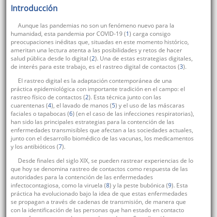
Introducción
Aunque las pandemias no son un fenómeno nuevo para la
humanidad, esta pandemia por COVID-19 (
1
) carga consigo
preocupaciones inéditas que, situadas en este momento histórico,
ameritan una lectura atenta a las posibilidades y retos de hacer
salud pública desde lo digital (
2
). Una de estas estrategias digitales,
de interés para este trabajo, es el rastreo digital de contactos (
3
).
El rastreo digital es la adaptación contemporánea de una
práctica epidemiológica con importante tradición en el campo: el
rastreo físico de contactos (
2
). Esta técnica junto con las
cuarentenas (
4
), el lavado de manos (
5
) y el uso de las máscaras
faciales o tapabocas (
6
) (en el caso de las infecciones respiratorias),
han sido las principales estrategias para la contención de las
enfermedades transmisibles que afectan a las sociedades actuales,
junto con el desarrollo biomédico de las vacunas, los medicamentos
y los antibióticos (
7
).
Desde finales del siglo XIX, se pueden rastrear experiencias de lo
que hoy se denomina rastreo de contactos como respuesta de las
autoridades para la contención de las enfermedades
infectocontagiosa, como la viruela (
8
) y la peste bubónica (
9
). Esta
práctica ha evolucionado bajo la idea de que estas enfermedades
se propagan a través de cadenas de transmisión, de manera que
con la identificación de las personas que han estado en contacto