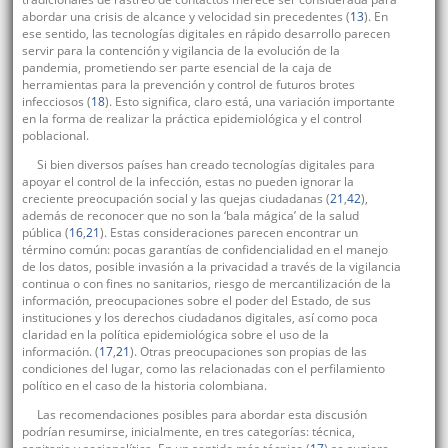
abordar una crisis de alcance y velocidad sin precedentes (
13
). En
ese sentido, las tecnologías digitales en rápido desarrollo parecen
servir para la contención y vigilancia de la evolución de la
pandemia, prometiendo ser parte esencial de la caja de
herramientas para la prevención y control de futuros brotes
infecciosos (
18
). Esto significa, claro está, una variación importante
en la forma de realizar la práctica epidemiológica y el control
poblacional.
Si bien diversos países han creado tecnologías digitales para
apoyar el control de la infección, estas no pueden ignorar la
creciente preocupación social y las quejas ciudadanas (
21
,
42
),
además de reconocer que no son la ‘bala mágica’ de la salud
pública (
16
,
21
). Estas consideraciones parecen encontrar un
término común: pocas garantías de confidencialidad en el manejo
de los datos, posible invasión a la privacidad a través de la vigilancia
continua o con fines no sanitarios, riesgo de mercantilización de la
información, preocupaciones sobre el poder del Estado, de sus
instituciones y los derechos ciudadanos digitales, así como poca
claridad en la política epidemiológica sobre el uso de la
información. (
17
,
21
). Otras preocupaciones son propias de las
condiciones del lugar, como las relacionadas con el perfilamiento
político en el caso de la historia colombiana.
Las recomendaciones posibles para abordar esta discusión
podrían resumirse, inicialmente, en tres categorías: técnica,