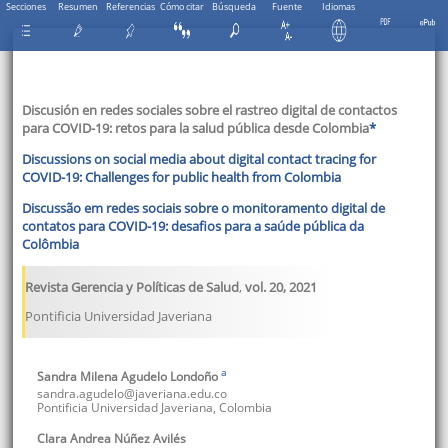
Secciones
Resumen
Referencias
Cómo citar
Búsqueda
Fuente
Idiomas
Discusión en redes sociales sobre el rastreo digital de contactos
para COVID-19: retos para la salud pública desde Colombia
*
Discussions on social media about digital contact tracing for
COVID-19: Challenges for public health from Colombia
Discussão em redes sociais sobre o monitoramento digital de
contatos para COVID-19: desafios para a saúde pública da
Colômbia
Revista Gerencia y Políticas de Salud
,
vol. 20
,
2021
Pontificia Universidad Javeriana
a
Sandra Milena
Agudelo Londoño
sandra.agudelo@javeriana.edu.co
Pontificia Universidad Javeriana
,
Colombia
Clara Andrea
Núñez Avilés