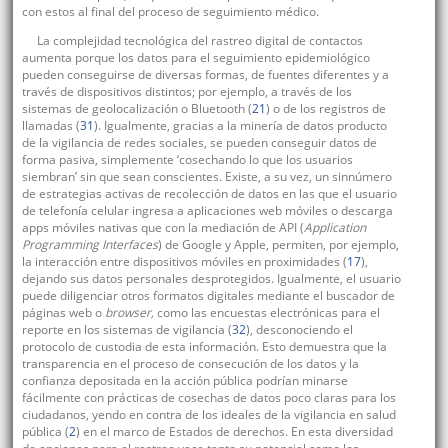
con estos al final del proceso de seguimiento médico.
La complejidad tecnológica del rastreo digital de contactos
aumenta porque los datos para el seguimiento epidemiológico
pueden conseguirse de diversas formas, de fuentes diferentes y a
través de dispositivos distintos; por ejemplo, a través de los
sistemas de geolocalización o Bluetooth (
21
) o de los registros de
llamadas (
31
). Igualmente, gracias a la minería de datos producto
de la vigilancia de redes sociales, se pueden conseguir datos de
forma pasiva, simplemente ‘cosechando lo que los usuarios
siembran’ sin que sean conscientes. Existe, a su vez, un sinnúmero
de estrategias activas de recolección de datos en las que el usuario
de telefonía celular ingresa a aplicaciones web móviles o descarga
apps móviles nativas que con la mediación de API (
Application
Programming Interfaces
) de Google y Apple, permiten, por ejemplo,
la interacción entre dispositivos móviles en proximidades (
17
),
dejando sus datos personales desprotegidos. Igualmente, el usuario
puede diligenciar otros formatos digitales mediante el buscador de
páginas web o
browser,
como las encuestas electrónicas para el
reporte en los sistemas de vigilancia (
32
), desconociendo el
protocolo de custodia de esta información. Esto demuestra que la
transparencia en el proceso de consecución de los datos y la
confianza depositada en la acción pública podrían minarse
fácilmente con prácticas de cosechas de datos poco claras para los
ciudadanos, yendo en contra de los ideales de la vigilancia en salud
pública (
2
) en el marco de Estados de derechos. En esta diversidad