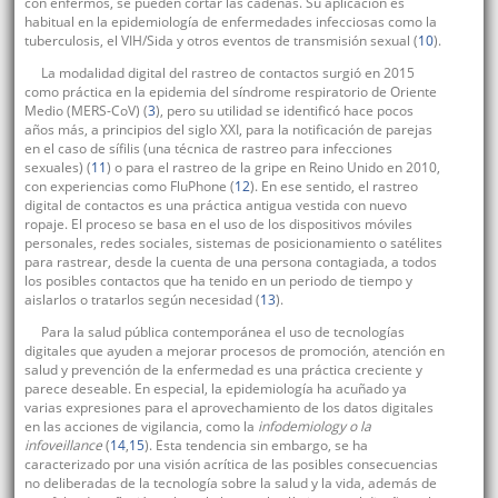
con enfermos, se pueden cortar las cadenas. Su aplicación es
habitual en la epidemiología de enfermedades infecciosas como la
tuberculosis, el VIH/Sida y otros eventos de transmisión sexual (
10
).
La modalidad digital del rastreo de contactos surgió en 2015
como práctica en la epidemia del síndrome respiratorio de Oriente
Medio (MERS-CoV) (
3
), pero su utilidad se identificó hace pocos
años más, a principios del siglo XXI, para la notificación de parejas
en el caso de sífilis (una técnica de rastreo para infecciones
sexuales) (
11
) o para el rastreo de la gripe en Reino Unido en 2010,
con experiencias como FluPhone (
12
). En ese sentido, el rastreo
digital de contactos es una práctica antigua vestida con nuevo
ropaje. El proceso se basa en el uso de los dispositivos móviles
personales, redes sociales, sistemas de posicionamiento o satélites
para rastrear, desde la cuenta de una persona contagiada, a todos
los posibles contactos que ha tenido en un periodo de tiempo y
aislarlos o tratarlos según necesidad (
13
).
Para la salud pública contemporánea el uso de tecnologías
digitales que ayuden a mejorar procesos de promoción, atención en
salud y prevención de la enfermedad es una práctica creciente y
parece deseable. En especial, la epidemiología ha acuñado ya
varias expresiones para el aprovechamiento de los datos digitales
en las acciones de vigilancia, como la
infodemiology o la
infoveillance
(
14
,
15
). Esta tendencia sin embargo, se ha
caracterizado por una visión acrítica de las posibles consecuencias
no deliberadas de la tecnología sobre la salud y la vida, además de