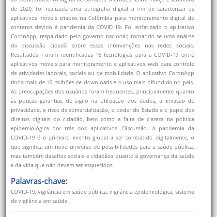
de 2020, foi realizada uma etnografia digital a fim de caracterizar os
aplicativos móveis criados na Colômbia para monitoramento digital de
contatos devido à pandemia da COVID-19. Foi enfatizado o aplicativo
CoronApp, respaldado pelo governo nacional; tornando-se uma análise
da discussão cidadã sobre essas intervenções nas redes sociais.
Resultados. Foram identificadas 16 tecnologias para a COVID-19 entre
aplicativos móveis para monitoramento e aplicativos web para controle
de atividades laborais, sociais ou de mobilidade. O aplicativo CoronApp
tinha mais de 10 milhões de downloads e o uso mais difundido no país.
As preocupações dos usuários foram frequentes, principalmente quanto
às poucas garantias de sigilo na utilização dos dados, a invasão de
privacidade, o risco de comercialização, o poder do Estado e o papel dos
direitos digitais do cidadão, bem como a falta de clareza na política
epidemiológica por trás dos aplicativos. Discussão. A pandemia da
COVID-19 é o primeiro evento global a ser combatido digitalmente, o
que significa um novo universo de possibilidades para a saúde pública,
mas também desafios sociais e cidadãos quanto à governança da saúde
e da vida que não devem ser esquecidos.
Palavras-chave:
COVID-19, vigilância em saúde pública, vigilância epidemiológica, sistema
de vigilância em saúde.