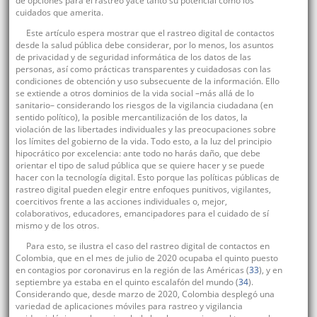
de opciones para el rastreo yace tanto su potencial como los
cuidados que amerita.
Este artículo espera mostrar que el rastreo digital de contactos
desde la salud pública debe considerar, por lo menos, los asuntos
de privacidad y de seguridad informática de los datos de las
personas, así como prácticas transparentes y cuidadosas con las
condiciones de obtención y uso subsecuente de la información. Ello
se extiende a otros dominios de la vida social –más allá de lo
sanitario– considerando los riesgos de la vigilancia ciudadana (en
sentido político), la posible mercantilización de los datos, la
violación de las libertades individuales y las preocupaciones sobre
los límites del gobierno de la vida. Todo esto, a la luz del principio
hipocrático por excelencia: ante todo no harás daño, que debe
orientar el tipo de salud pública que se quiere hacer y se puede
hacer con la tecnología digital. Esto porque las políticas públicas de
rastreo digital pueden elegir entre enfoques punitivos, vigilantes,
coercitivos frente a las acciones individuales o, mejor,
colaborativos, educadores, emancipadores para el cuidado de sí
mismo y de los otros.
Para esto, se ilustra el caso del rastreo digital de contactos en
Colombia, que en el mes de julio de 2020 ocupaba el quinto puesto
en contagios por coronavirus en la región de las Américas (
33
), y en
septiembre ya estaba en el quinto escalafón del mundo (
34
).
Considerando que, desde marzo de 2020, Colombia desplegó una
variedad de aplicaciones móviles para rastreo y vigilancia