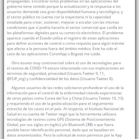
propagandas. Encontrar estos problemas en las aplicaciones del
gobierno tiene sentido porque la actualización y la respuesta a los
usuarios demanda una gran disponibilidad humana y tecnológica, y
el sector público no cuenta con la trayectoria ni la capacidad
instalada para crear, sostener, mejorar o escalar con las mismas
condiciones que sí podría hacerlo el sector comercial que confía en
las plataformas digitales para su comercio electrónico. El problema
aparece cuando el Estado utiliza el registro de estas aplicaciones
para definir acciones de control o como requisito para algún trámite
que afecta a la persona fuera del ámbito médico. Este ha sido el
caso de las aplicaciones CoronApp o Bogotá me cuida.
Otro asunto muy controversial sobre el uso de tecnologías para
el rastreo de COVID-19 estuvo relacionado con sus implicaciones en
términos de seguridad, privacidad (Usuario Twitter 9, 11,
@FLIP_org) y confidencialidad de los datos (Usuario Twitter 8).
Algunos usuarios de las redes solicitaron profundizar el uso de la
información para el control de la enfermedad citando experiencias
de otros países como Corea del Sur y China (Usuario Twitter 10, 13)
y requiriendo el uso de la geolocalización para el seguimiento
estrecho de los casos en el país. Al respecto, el Instituto Nacional de
Salud en su cuenta de Twitter negó que la herramienta utilizara
tecnologías de rastreo como GPS (Sistema de Posicionamiento
Global, por sus siglas en inglés) y/o Bluetooth (
39
) o que fuera
posible hacer identificación personal, dado que se basaban en
datos anonimizados. Pero la solicitud de estos permisos por la App