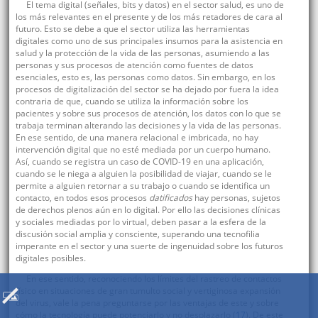
El tema digital (señales, bits y datos) en el sector salud, es uno de
los más relevantes en el presente y de los más retadores de cara al
futuro. Esto se debe a que el sector utiliza las herramientas
digitales como uno de sus principales insumos para la asistencia en
salud y la protección de la vida de las personas, asumiendo a las
personas y sus procesos de atención como fuentes de datos
esenciales, esto es, las personas como datos. Sin embargo, en los
procesos de digitalización del sector se ha dejado por fuera la idea
contraria de que, cuando se utiliza la información sobre los
pacientes y sobre sus procesos de atención, los datos con lo que se
trabaja terminan alterando las decisiones y la vida de las personas.
En ese sentido, de una manera relacional e imbricada, no hay
intervención digital que no esté mediada por un cuerpo humano.
Así, cuando se registra un caso de COVID-19 en una aplicación,
cuando se le niega a alguien la posibilidad de viajar, cuando se le
permite a alguien retornar a su trabajo o cuando se identifica un
contacto, en todos esos procesos
datificados
hay personas, sujetos
de derechos plenos aún en lo digital. Por ello las decisiones clínicas
y sociales mediadas por lo virtual, deben pasar a la esfera de la
discusión social amplia y consciente, superando una tecnofilia
imperante en el sector y una suerte de ingenuidad sobre los futuros
digitales posibles.
En ese sentido, reconociendo los límites del rastreo de contactos
físico en situaciones de gran tumulto social y vertiginosa expansión
del virus, vale la pena preguntarse por las ventajas de este y sobre
cómo la tecnología puede potenciarlo y no desplazarlo (
17
). De este