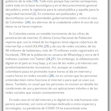
gobierno de la vida (
19
). Todo esto porque hay ciertas semejanzas,
sobre todo en la base tecnológica y en el desconocimiento general
del público, entre la vigilancia para la salud pública y aquella para la
seguridad nacional (
2
). En contextos tan politizados y de
desconfianza con las autoridades gubernamentales –como el caso
de Colombia– (
24
), las alarmas de la ciudadanía sobre el uso de sus
datos no se hacen esperar.
En Colombia existe un notable incremento de las cifras de
penetración de internet. El último Censo Nacional de Población
reporta que casi la mitad de los hogares tiene alguna cobertura de
internet fija o móvil (43,4%) (
25
) y de uso de redes sociales; de los
48 millones de habitantes, más de 15 millones están registrados en
Facebook, 78% de la población es usuaria de WhatsApp y cerca de 6
millones cuentan con Twitter (
26
,
27
). Sin embargo, la alfabetización
digital en el país es muy baja, y el uso de las redes y el internet son
predominantemente recreativos. Así, aunque un ciudadano
colombiano pasa en promedio nueve horas al día en internet y
cuatro horas en redes sociales (
28
), no es común que las personas
entiendan bien cómo funciona el internet o para qué se usan sus
datos. También, es usual que las personas no revisen en detalle las
condiciones de uso y permisos de sus aplicaciones móviles o de las
redes sociales que visitan constantemente.
En todo caso el rol del internet y lo digital en la vida humana solo
parece aumentar, así como el tiempo dedicado a estos espacios y
tecnologías. La pandemia de COVID-19 ha exacerbado esta