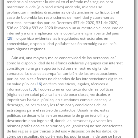
tendencia al convertir lo virtual en el método más seguro para
mantener la vida (y lo productivo) andando, mientras se
profundizan medidas draconianas de distanciamiento físico. En el
caso de Colombia las restricciones de movilidad y cuarentenas
estrictas instauradas por los Decretos 457 de 2020, 531 de 2020​, ​
536 de 2020 y ​593 de 2020 llevaron a un aumento en el consumo de
internet y a una ampliación de la cobertura en gran parte del país
(
29
), lo que hizo evidentes las inequidades estructurales en
conectividad, disponibilidad y alfabetización tecnológica del país
para algunas regiones.
Aún así, una mayor y mejor conectividad de las personas, así
como la disponibilidad de teléfonos celulares y equipos con internet
constituyen una gran oportunidad para el rastreo digital de
contactos. Lo que se acompaña, también, de las preocupaciones
por los posibles efectos no deseados de las intervenciones digitales
en salud pública (
16
) en términos éticos, legales, técnicos e
informáticos (
30
). Todo esto en un contexto donde las políticas
(digitales) en salud pública han sido poco claras, verticales e
impositivas hacia el público, en cuestiones como el acceso, la
descarga, los permisos y los términos y condiciones de las
estrategias para el rastreo de contactos. Usualmente, estas
políticas se desarrollan en un escenario de gran tecnofilia y
desconocimiento ingenieril, donde las personas (y a veces los
mismos profesionales sanitarios y del gobierno) no son conscientes
de las reglas algorítmicas o del uso y disposición de los datos, de
cómo se recopilan, de quién más los podría usar, ni de qué se hace