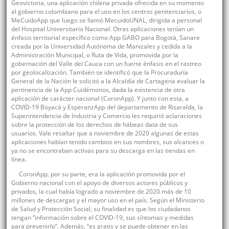
Geovictoria, una aplicación chilena privada ofrecida en su momento
al gobierno colombiano para el uso en los centros penitenciarios, o
MeCuidoApp que luego se llamó MecuidoUNAL, dirigida a personal
del Hospital Universitario Nacional. Otras aplicaciones tenían un
énfasis territorial específico como App GABO para Bogotá, Sanare
creada por la Universidad Autónoma de Manizales y cedida a la
Administración Municipal, o Ruta de Vida, promovida por la
gobernación del Valle del Cauca con un fuerte énfasis en el rastreo
por geolocalización. También se identificó que la Procuraduría
General de la Nación le solicitó a la Alcaldía de Cartagena evaluar la
pertinencia de la App Cuidémonos, dada la existencia de otra
aplicación de carácter nacional (CoronApp). Y junto con esta, a
COVID-19 Boyacá y EsperanzApp del departamento de Risaralda, la
Superintendencia de Industria y Comercio les requirió aclaraciones
sobre la protección de los derechos de hábeas data de sus
usuarios. Vale resaltar que a noviembre de 2020 algunas de estas
aplicaciones habían tenido cambios en sus nombres, sus alcances o
ya no se encontraban activas para su descarga en las tiendas en
línea.
CoronApp, por su parte, era la aplicación promovida por el
Gobierno nacional con el apoyo de diversos actores públicos y
privados, la cual había logrado a noviembre de 2020 más de 10
millones de descargas y el mayor uso en el país. Según el Ministerio
de Salud y Protección Social, su finalidad es que los ciudadanos
tengan “información sobre el COVID-19, sus síntomas y medidas
para prevenirlo”. Además, “es gratis y se puede obtener en las