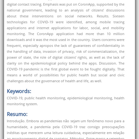
digital contact tracing. Emphasis was put on CoronApp, supported by the
national government, leading to an analysis of citizens’ discussions
about these interventions on social networks. Results. Sixteen
technologies for COVID-19 were identified, among mobile tracing
applications and internet applications for labor, social, and mobility
monitoring. The CoronApp application had more than 10 million
downloads and it was the most used in the country. Users concerns were
frequent, especially apropos the lack of guarantees of confidentiality in
the handling of data, invasion of privacy, risk of commercialization, the
power of state, the role of digital citizens’ rights, as well as the lack of
clarity on the epidemiological policy behind the apps. Discussion. The
COVID-19 pandemic is the first global event to be fought digitally. That
means a world of possibilities for public health but social and civic
challenges about the governance of health and life, as well.
Keywords:
COVID-19, public health monitoring, epidemiological monitoring, health
monitoring system.
Resumo:
Introdução. Embora as pandemias não sejam um fenômeno novo para a
humanidade, a pandemia pela COVID-19 traz consigo preocupações
inéditas que merecem uma leitura cuidadosa, especialmente em relação
ao monitoramento digital de contatos. Métodos. Entre março e setembro