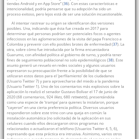
tiendas Android y en App Store” (
36
). Con estas características e
intencionalidad, podría pensarse que su adopción ha sido un
proceso exitoso, pero lejos está de ser una solución incuestionable.
Al intentar rastrear su origen se identificaron dos versiones
posibles. Una, indicando que ésta fue creada en 2017 para
determinar qué personas podrían ser potenciales focos o agentes
infecciosos en las aglomeraciones de la visita del papa Francisco a
Colombia y prevenir con ello posibles brotes de enfermedad (
37
). La
otra, sobre cómo fue introducida por la firma encuestadora
Guarumo, con afinidad política al gobierno de turno, y podría tener
fines de seguimiento poblacional no solo epidemiológicos (
38
). Este
asunto generó un revuelo en redes sociales y algunos usuarios
expresaron su preocupación frente a la posibilidad de que se
utilizaran estos datos para el ‘perfilamiento’ de los ciudadanos
(Usuario Twitter 7) y para aprovecharse del miedo a la pandemia
(Usuario Twitter 1). Uno de los comentarios más explosivos sobre la
aplicación lo realizó el senador Gustavo Bolívar el 17 de junio de
2020 (68 comentarios, 924
likes
, 680
retweets
), presentándola
como una especie de ‘trampa’ para quienes la instalaron, porque
“cayeron” en una cierta preferencia política. Diversos usuarios
respondieron sobre este trino con una queja en común: la
instalación automática (no solicitada) de la aplicación en sus
celulares cuando ellos descargaron otros programas no
relacionados o actualizaron el teléfono (Usuarios Twitter 4, 5, 6),
expresando que esta práctica era intrusiva. Asimismo, varios otros