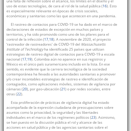
una falta de reflexión sobre el alcance, los límites en el diseño y el
uso de estas tecnologías, de cara al rol de la salud pública (
16
). Esto
es especialmente relevante en épocas de crisis sociales,
económicas y sanitarias como las que acontecen en una pandemia.
El rastreo de contactos para COVID-19 se ha dado en el marco de
declaraciones de estados de excepción en muchos países y
territorios, y ha sido promovido como uno de los pilares para el
control de la infección (
17
,
18
). A noviembre de 2020, el proyecto
‘rastreador de rastreadores' de COVID-19 del
Massachusetts
Institute of Technology
ha identificado 25 países que utilizan
estrategias de rastreo digital de contactos para COVID-19 a escala
nacional (
17
,
19
). Colombia aún no aparece en sus registros y
México es el único país suramericano incluido en la lista. En ese
sentido, es evidente que la carrera tecnológica de la sociedad
contemporánea ha llevado a las autoridades sanitarias a promover
y/o crear incontables estrategias de rastreo e identificación de
contagiados, como aplicaciones móviles, sistemas de vigilancia por
cámaras (
20
), por geo-ubicación (
21
) o por redes sociales, entre
otras (
22
).
Esta proliferación de prácticas de vigilancia digital ha estado
acompañada de la expresión ciudadana de preocupaciones sobre
asuntos como la privacidad, la seguridad y las libertades
individuales en el marco de los regímenes políticos (
23
). Asimismo,
se han puesto en la discusión pública el rol y alcance de las
acciones en salud pública y de las agencias sanitarias sobre el