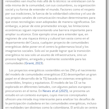
renovables van mucho más allá de lo técnico: se entrelazan con la
vida misma de la comunidad, con sus costumbres, su organización
social y su forma de entender el mundo. Factores como el respeto
por sus tradiciones, la fuerza de la solidaridad colectiva y el uso de
sus propios canales de comunicación resultan determinantes para
que estas tecnologías sean adoptadas de manera significativa. Sin
embargo, a pesar de este prometedor encaje, las limitaciones
económicas siguen representando una barrera importante para
ampliar su alcance. Este ejemplo sirve para entender que, en
regiones de una riqueza étnica y cultural tan vasta como en el
departamento del Cauca, cualquier proyecto de comunidades
energéticas debe poner en el centro la gobernanza local y los
imaginarios sociales. Solo así se puede lograr que la transición
energética no sea solo un asunto de infraestructura, sino un
proceso legítimo, arraigado y realmente sostenible para las
comunidades (
Granit, 2023
).
Los proyectos energéticos sostenibles en las ZNI y el nacimiento
del modelo de comunidades energéticas (CE) desempeñan un gran
papel en el desarrollo de la TEJ basada en sistemas energéticos
sostenibles, limpios y equitativos. El modelo de las CE se ha
explorado en diferentes latitudes, con algunos países europeos
precursores en el tema. En
Neves
et al
. (2025)
, se presenta un
estudio en un contexto europeo, cuyos marcos conceptuales
ofrecen una mirada muy interesante para analizar los desafíos de
la participación ciudadana en las comunidades energéticas, incluso
en realidades tan distintas como la colombiana. El artículo se centra