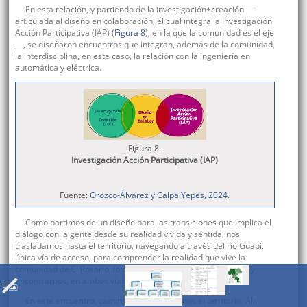
En esta relación, y partiendo de la investigación+creación —
articulada al diseño en colaboración, el cual integra la Investigación
Acción Participativa (IAP) (
Figura 8
), en la que la comunidad es el eje
—, se diseñaron encuentros que integran, además de la comunidad,
la interdisciplina, en este caso, la relación con la ingeniería en
automática y eléctrica.
Figura 8.
Investigación Acción Participativa (IAP)
Fuente:
Orozco-Álvarez y Calpa Yepes, 2024
.
Como partimos de un diseño para las transiciones que implica el
diálogo con la gente desde su realidad vivida y sentida, nos
trasladamos hasta el territorio, navegando a través del río Guapi,
única vía de acceso, para comprender la realidad que vive la
comunidad de El Rosario, lo que permitió conocer el territorio y
encontrarnos, en ambas vías, como equipo de trabajo.
En este encuentro, caminamos y navegamos el territorio. Allí