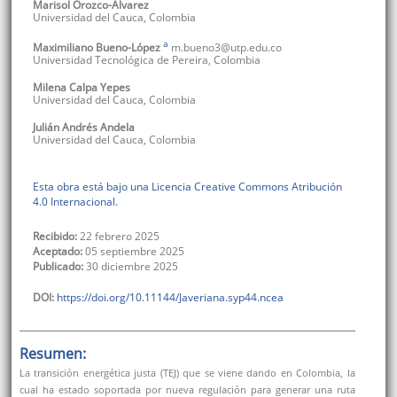
Marisol
Orozco-Álvarez
Universidad del Cauca
,
Colombia
a
Maximiliano
Bueno-López
m.bueno3@utp.edu.co
Universidad Tecnológica de Pereira
,
Colombia
Milena
Calpa Yepes
Universidad del Cauca
,
Colombia
Julián Andrés
Andela
Universidad del Cauca
,
Colombia
Esta obra está bajo una Licencia Creative Commons Atribución
4.0 Internacional.
Recibido:
22 febrero 2025
Aceptado:
05 septiembre 2025
Publicado:
30 diciembre 2025
DOI:
https://doi.org/10.11144/Javeriana.syp44.ncea
Resumen:
La transición energética justa (TEJ) que se viene dando en Colombia, la
cual ha estado soportada por nueva regulación para generar una ruta