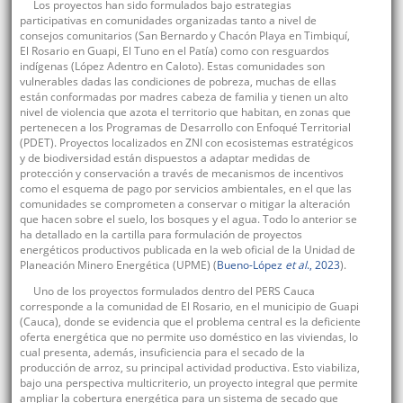
Los proyectos han sido formulados bajo estrategias
participativas en comunidades organizadas tanto a nivel de
consejos comunitarios (San Bernardo y Chacón Playa en Timbiquí,
El Rosario en Guapi, El Tuno en el Patía) como con resguardos
indígenas (López Adentro en Caloto). Estas comunidades son
vulnerables dadas las condiciones de pobreza, muchas de ellas
están conformadas por madres cabeza de familia y tienen un alto
nivel de violencia que azota el territorio que habitan, en zonas que
pertenecen a los Programas de Desarrollo con Enfoqué Territorial
(PDET). Proyectos localizados en ZNI con ecosistemas estratégicos
y de biodiversidad están dispuestos a adaptar medidas de
protección y conservación a través de mecanismos de incentivos
como el esquema de pago por servicios ambientales, en el que las
comunidades se comprometen a conservar o mitigar la alteración
que hacen sobre el suelo, los bosques y el agua. Todo lo anterior se
ha detallado en la cartilla para formulación de proyectos
energéticos productivos publicada en la web oficial de la Unidad de
Planeación Minero Energética (UPME) (
Bueno-López
et al
., 2023
).
Uno de los proyectos formulados dentro del PERS Cauca
corresponde a la comunidad de El Rosario, en el municipio de Guapi
(Cauca), donde se evidencia que el problema central es la deficiente
oferta energética que no permite uso doméstico en las viviendas, lo
cual presenta, además, insuficiencia para el secado de la
producción de arroz, su principal actividad productiva. Esto viabiliza,
bajo una perspectiva multicriterio, un proyecto integral que permite
ampliar la cobertura energética para un sistema de secado que