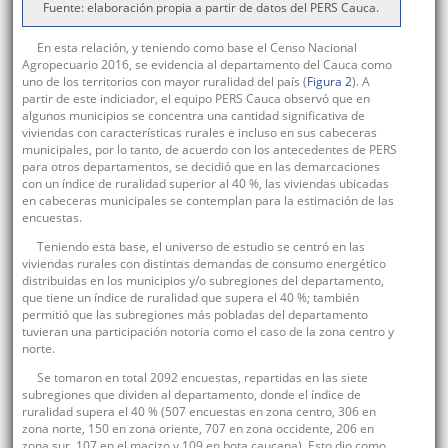
Fuente: elaboración propia a partir de datos del PERS Cauca.
En esta relación, y teniendo como base el Censo Nacional
Agropecuario 2016, se evidencia al departamento del Cauca como
uno de los territorios con mayor ruralidad del país (
Figura 2
). A
partir de este indiciador, el equipo PERS Cauca observó que en
algunos municipios se concentra una cantidad significativa de
viviendas con características rurales e incluso en sus cabeceras
municipales, por lo tanto, de acuerdo con los antecedentes de PERS
para otros departamentos, se decidió que en las demarcaciones
con un índice de ruralidad superior al 40 %, las viviendas ubicadas
en cabeceras municipales se contemplan para la estimación de las
encuestas.
Teniendo esta base, el universo de estudio se centró en las
viviendas rurales con distintas demandas de consumo energético
distribuidas en los municipios y/o subregiones del departamento,
que tiene un índice de ruralidad que supera el 40 %; también
permitió que las subregiones más pobladas del departamento
tuvieran una participación notoria como el caso de la zona centro y
norte.
Se tomaron en total 2092 encuestas, repartidas en las siete
subregiones que dividen al departamento, donde el índice de
ruralidad supera el 40 % (507 encuestas en zona centro, 306 en
zona norte, 150 en zona oriente, 707 en zona occidente, 206 en
zona sur, 107 en el macizo y 109 en bota caucana). Esto dio como