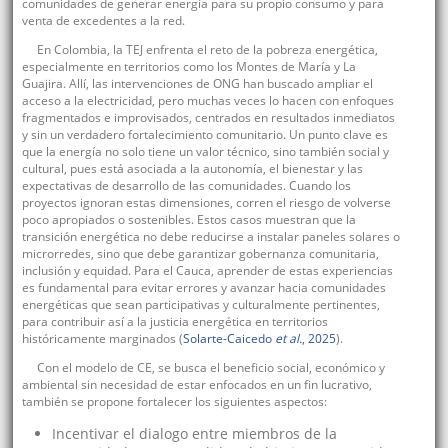
comunidades de generar energía para su propio consumo y para
venta de excedentes a la red.
En Colombia, la TEJ enfrenta el reto de la pobreza energética,
especialmente en territorios como los Montes de María y La
Guajira. Allí, las intervenciones de ONG han buscado ampliar el
acceso a la electricidad, pero muchas veces lo hacen con enfoques
fragmentados e improvisados, centrados en resultados inmediatos
y sin un verdadero fortalecimiento comunitario. Un punto clave es
que la energía no solo tiene un valor técnico, sino también social y
cultural, pues está asociada a la autonomía, el bienestar y las
expectativas de desarrollo de las comunidades. Cuando los
proyectos ignoran estas dimensiones, corren el riesgo de volverse
poco apropiados o sostenibles. Estos casos muestran que la
transición energética no debe reducirse a instalar paneles solares o
microrredes, sino que debe garantizar gobernanza comunitaria,
inclusión y equidad. Para el Cauca, aprender de estas experiencias
es fundamental para evitar errores y avanzar hacia comunidades
energéticas que sean participativas y culturalmente pertinentes,
para contribuir así a la justicia energética en territorios
históricamente marginados (
Solarte-Caicedo
et al.
, 2025
).
Con el modelo de CE, se busca el beneficio social, económico y
ambiental sin necesidad de estar enfocados en un fin lucrativo,
también se propone fortalecer los siguientes aspectos:
Incentivar el dialogo entre miembros de la