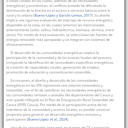
o zonas rurales en las cuales, además de las necesidades
energéticas y económicas, el conflicto armado ha dificultado la
disminución de la brecha en el acceso a servicios básicos entre lo
rural y lo urbano (
Bueno-López y Garzón Lemos, 2017
). Su diseño
implica una rigurosa evaluación de todo tipo de recurso energético
disponible en la zona, en las cuales tenemos las mencionadas
anteriormente (solar, eólica, hidroeléctrica, biomasa, térmica, entre
otras). Por medio de esta evaluación, se seleccionan las fuentes de
energía renovable más apropiadas y se integran con sistemas de
almacenamiento.
El desarrollo de las comunidades energéticas implica la
participación de la comunidad y de los actores locales del proceso,
incluyendo la identificación de necesidades específicas energéticas,
la creación de capacidades locales, generación de empleo,
promoción de educación y concientización sostenible.
En resumen, el diseño y desarrollo de las comunidades
energéticas en las ZNI representa una solución innovadora y
sostenible, con el fin de satisfacer las necesidades energéticas de
las comunidades remotas o aisladas del departamento del Cauca y
esto quedó reflejado en el Plan de Energización Rural Sostenible del
Cauca (PERS Cauca). Por medio de la participación activa de los
miembros de la comunidad y actores locales, es posible construir
proyectos para generar un desarrollo energético inclusivo y
participativo (
Bueno-López
et al
., 2024
).
Una de las principales preguntas en el tema de CE y proyectos