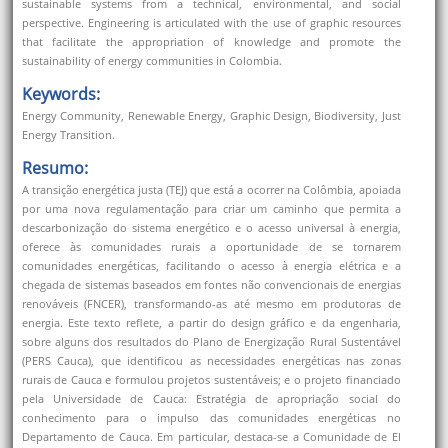
sustainable systems from a technical, environmental, and social
perspective. Engineering is articulated with the use of graphic resources
that facilitate the appropriation of knowledge and promote the
sustainability of energy communities in Colombia.
Keywords:
Energy Community, Renewable Energy, Graphic Design, Biodiversity, Just
Energy Transition.
Resumo:
A transição energética justa (TEJ) que está a ocorrer na Colômbia, apoiada
por uma nova regulamentação para criar um caminho que permita a
descarbonização do sistema energético e o acesso universal à energia,
oferece às comunidades rurais a oportunidade de se tornarem
comunidades energéticas, facilitando o acesso à energia elétrica e a
chegada de sistemas baseados em fontes não convencionais de energias
renováveis (FNCER), transformando-as até mesmo em produtoras de
energia. Este texto reflete, a partir do design gráfico e da engenharia,
sobre alguns dos resultados do Plano de Energização Rural Sustentável
(PERS Cauca), que identificou as necessidades energéticas nas zonas
rurais de Cauca e formulou projetos sustentáveis; e o projeto financiado
pela Universidade de Cauca: Estratégia de apropriação social do
conhecimento para o impulso das comunidades energéticas no
Departamento de Cauca. Em particular, destaca-se a Comunidade de El