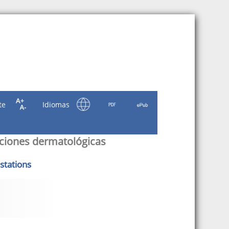
te
Idiomas
aciones dermatológicas
stations