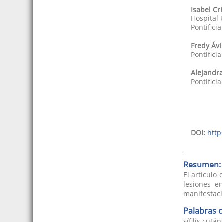
Isabel Cr
Hospital 
Pontifici
Fredy
Ávi
Pontifici
Alejandr
Pontifici
DOI:
http
Resumen:
El artículo
lesiones e
manifestaci
Palabras c
sífilis cut