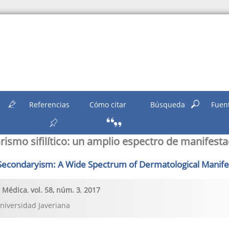
n
Referencias
Cómo citar
Búsqueda
Fuen
ismo sifilítico: un amplio espectro de manifest
c Secondaryism: A Wide Spectrum of Dermatological Manife
s Médica
,
vol. 58
, núm. 3
,
2017
Universidad Javeriana