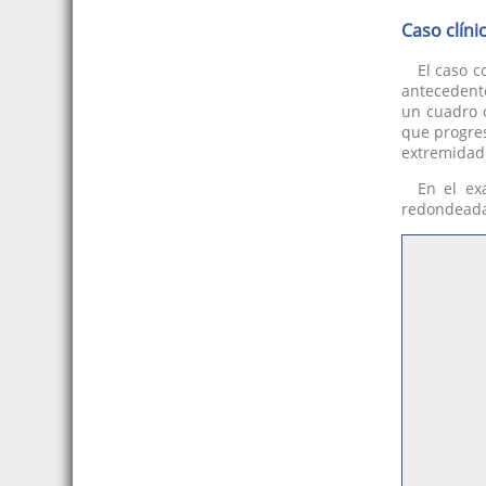
Caso clíni
El caso 
antecedente
un cuadro c
que progres
extremidad
En el ex
redondeadas