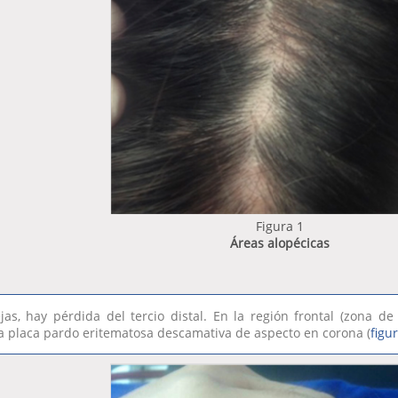
Figura 1
Áreas alopécicas
jas, hay pérdida del tercio distal. En la región frontal (zona d
 placa pardo eritematosa descamativa de aspecto en corona (
figu