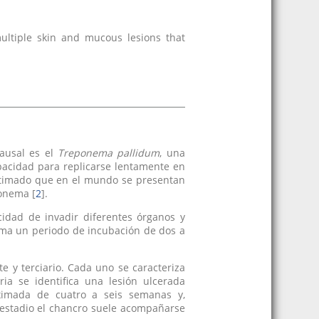
ultiple skin and mucous lesions that
causal es el
Treponema pallidum
, una
pacidad para replicarse lentamente en
estimado que en el mundo se presentan
onema [
2
].
cidad de invadir diferentes órganos y
stima un periodo de incubación de dos a
nte y terciario. Cada uno se caracteriza
ria se identifica una lesión ulcerada
ximada de cuatro a seis semanas y,
e estadio el chancro suele acompañarse