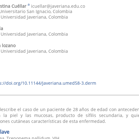
a
istina
Cuéllar
icuellar@javeriana.edu.co
Universitario San Ignacio
,
Colombia
a Universidad Javeriana
,
Colombia
la
a Universidad Javeriana
,
Colombia
a
lozano
a Universidad Javeriana
,
Colombia
s://doi.org/10.11144/Javeriana.umed58-3.derm
 describe el caso de un paciente de 28 años de edad con antecede
n la piel y las mucosas, producto de sífilis secundaria, y q
ones cutáneas características de esta enfermedad.
lave
ánea, Treponema pallidum, VIH.