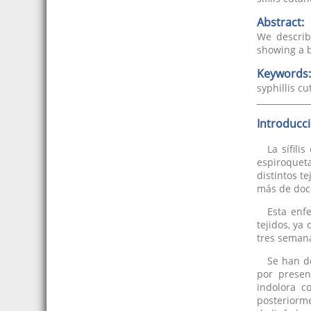
Abstract:
We describ
showing a b
Keywords:
syphillis c
Introducc
La sífil
espiroquet
distintos 
más de doce
Esta enf
tejidos, ya
tres semana
Se han de
por present
indolora 
posteriorme