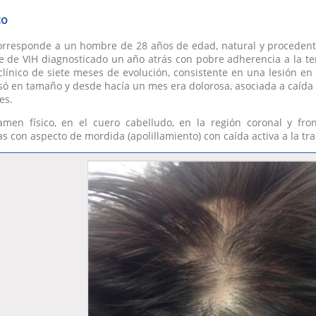
co
corresponde a un hombre de 28 años de edad, natural y proceden
 de VIH diagnosticado un año atrás con pobre adherencia a la ter
línico de siete meses de evolución, consistente en una lesión en el
ó en tamaño y desde hacía un mes era dolorosa, asociada a caída de
es.
amen físico, en el cuero cabelludo, en la región coronal y front
 con aspecto de mordida (apolillamiento) con caída activa a la tra