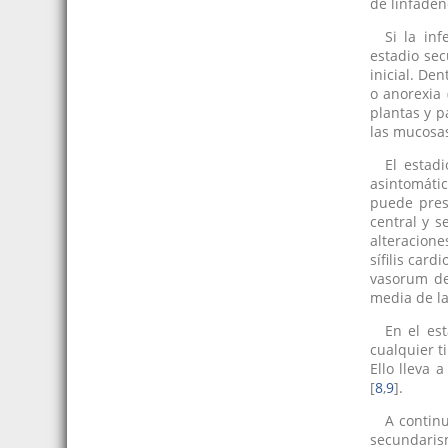
de linfaden
Si la in
estadio sec
inicial. Den
o anorexia
plantas y p
las mucosas
El estad
asintomáti
puede prese
central y s
alteracion
sífilis card
vasorum de
media de la
En el es
cualquier t
Ello lleva 
[
8
,
9
].
A contin
secundarismo