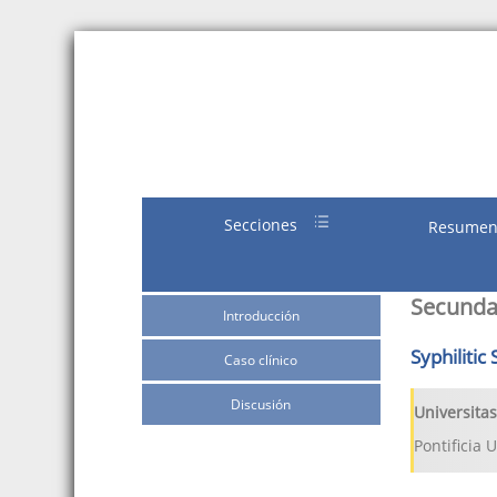
Secciones
Resume
Secundar
Introducción
Syphiliti
Caso clínico
Discusión
Universita
Pontificia 