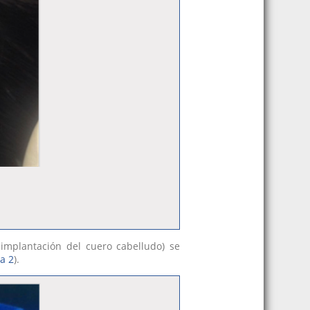
e implantación del cuero cabelludo) se
ra 2
).