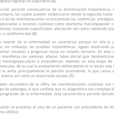
opatía regional no supurativa [
6
].
fección persiste consecuencia de la diseminación treponémica, 
undario, las cuales pueden evidenciarse desde la segunda hasta 
tro de las manifestaciones se encuentran las sistémicas: artralgias, 
 (asociadas a lesiones cutáneas como exantema maculopapular o 
almas); erosiones superficiales; afectación del cuero cabelludo (c
, o condiloma lata [
4
].
io latente de la enfermedad se caracteriza porque en ella la
co; sin embargo, las pruebas treponémicas siguen mostrando pos
ntar recaídas y progresar hacia un estadio terciario. En este e
e manifiesta con paresias, afasias, tabes dorsal (por desmielinizac
es meningovasculares o psiquiátricas. Además, en esta etapa de
iovascular, de la cual la endoarteritis obliteratente es la lesión más
 la aorta, principalmente la porción ascendente, lo que causa 
 arteria, así como un aneurisma sacular [
7
].
tadio secundario de la sífilis, las manifestaciones cutáneas so
ipo de patología, lo que conlleva que su diagnóstico sea complejo d
a progresión de la enfermedad, esta característica permite denomi
uación se presenta el caso de un paciente con antecedente de VI
 sifilítico.