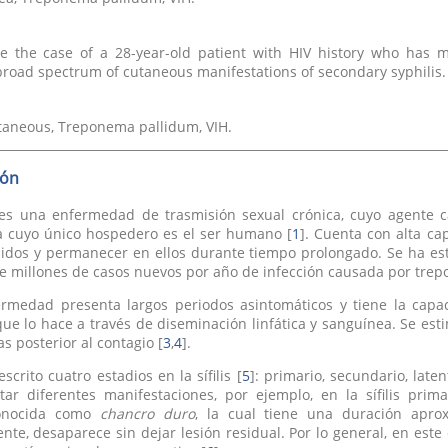
e the case of a 28-year-old patient with HIV history who has m
road spectrum of cutaneous manifestations of secondary syphilis.
utaneous, Treponema pallidum, VIH.
ión
is es una enfermedad de trasmisión sexual crónica, cuyo agente 
a cuyo único hospedero es el ser humano [
1
]. Cuenta con alta ca
tejidos y permanecer en ellos durante tiempo prolongado. Se ha 
 millones de casos nuevos por año de infección causada por trep
ermedad presenta largos periodos asintomáticos y tiene la capa
 que lo hace a través de diseminación linfática y sanguínea. Se e
s posterior al contagio [
3
,
4
].
scrito cuatro estadios en la sífilis [
5
]: primario, secundario, late
ar diferentes manifestaciones, por ejemplo, en la sífilis prima
conocida como
chancro duro
, la cual tiene una duración apro
nte, desaparece sin dejar lesión residual. Por lo general, en est