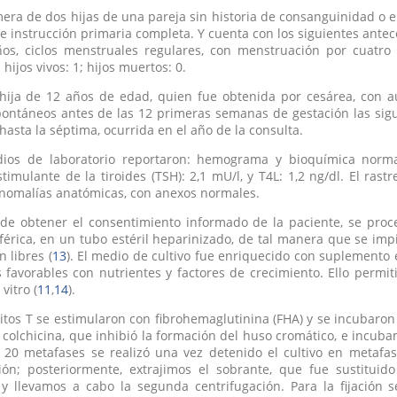
mera de dos hijas de una pareja sin historia de consanguinidad 
 e instrucción primaria completa. Y cuenta con los siguientes ant
os, ciclos menstruales regulares, con menstruación por cuatro d
 hijos vivos: 1; hijos muertos: 0.
 hija de 12 años de edad, quien fue obtenida por cesárea, con 
ontáneos antes de las 12 primeras semanas de gestación las sigu
 hasta la séptima, ocurrida en el año de la consulta.
dios de laboratorio reportaron: hemograma y bioquímica norma
imulante de la tiroides (TSH): 2,1 mU/l, y T4L: 1,2 ng/dl. El rast
anomalías anatómicas, con anexos normales.
de obtener el consentimiento informado de la paciente, se pro
férica, en un tubo estéril heparinizado, de tal manera que se impid
 libres (
13
). El medio de cultivo fue enriquecido con suplemento 
 favorables con nutrientes y factores de crecimiento. Ello permiti
vitro (
11
,
14
).
citos T se estimularon con fibrohemaglutinina (FHA) y se incubaron 
 colchicina, que inhibió la formación del huso cromático, e incub
 20 metafases se realizó una vez detenido el cultivo en metafa
ción; posteriormente, extrajimos el sobrante, que fue sustitui
 y llevamos a cabo la segunda centrifugación. Para la fijación s