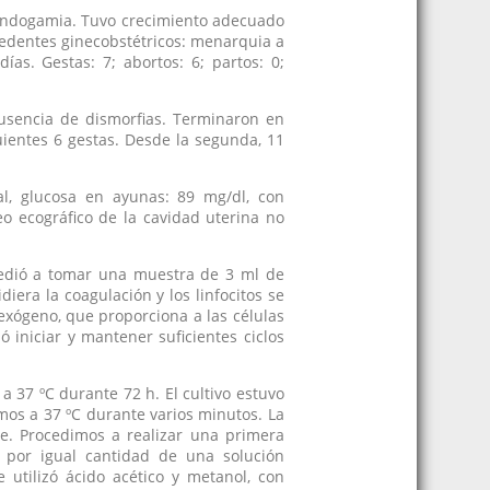
o endogamia. Tuvo crecimiento adecuado
ecedentes ginecobstétricos: menarquia a
ías. Gestas: 7; abortos: 6; partos: 0;
ausencia de dismorfias. Terminaron en
ientes 6 gestas. Desde la segunda, 11
l, glucosa en ayunas: 89 mg/dl, con
reo ecográfico de la cavidad uterina no
cedió a tomar una muestra de 3 ml de
iera la coagulación y los linfocitos se
exógeno, que proporciona a las células
ó iniciar y mantener suficientes ciclos
a 37 ºC durante 72 h. El cultivo estuvo
amos a 37 ºC durante varios minutos. La
se. Procedimos a realizar una primera
do por igual cantidad de una solución
e utilizó ácido acético y metanol, con