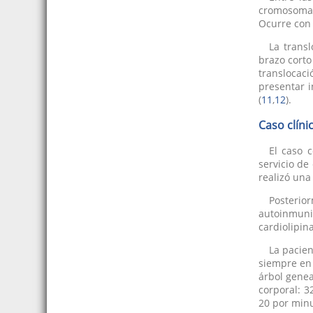
cromosomas
Ocurre con 
La trans
brazo corto
translocac
presentar 
(
11
,
12
).
Caso clíni
El caso 
servicio de
realizó una
Posterio
autoinmunid
cardiolipin
La pacien
siempre en 
árbol genea
corporal: 3
20 por minu