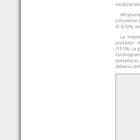
localizació
Miryoune
estuvieron
el 4,12%, s
La mayor
portador; 
(
11
,
19
). La
familiogram
portadoras 
debería defi