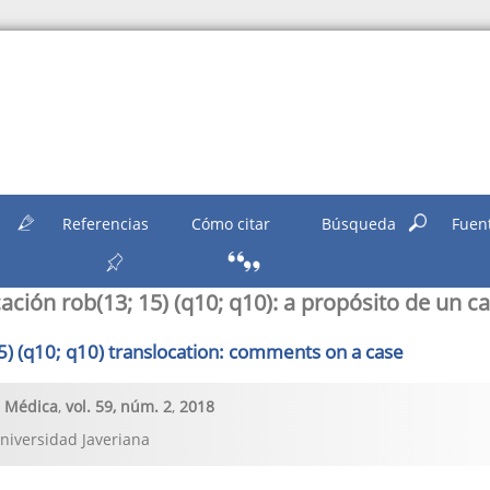
n
Referencias
Cómo citar
Búsqueda
Fuen
ación rob(13; 15) (q10; q10): a propósito de un c
5) (q10; q10) translocation: comments on a case
s Médica
,
vol. 59
, núm. 2
,
2018
Universidad Javeriana