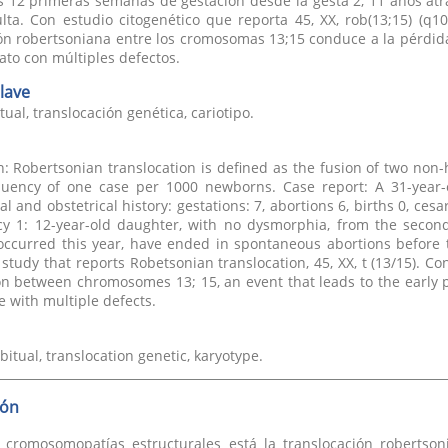
s 12 primeras semanas de gestación desde la gesta 2, 11 años atrá
lta. Con estudio citogenético que reporta 45, XX, rob(13;15) (q1
ón robertsoniana entre los cromosomas 13;15 conduce a la pérdid
to con múltiples defectos.
lave
ual, translocación genética, cariotipo.
n: Robertsonian translocation is defined as the fusion of two n
quency of one case per 1000 newborns. Case report: A 31-year-o
l and obstetrical history: gestations: 7, abortions 6, births 0, cesa
cy 1: 12-year-old daughter, with no dysmorphia, from the secon
occurred this year, have ended in spontaneous abortions before t
 study that reports Robetsonian translocation, 45, XX, t (13/15). Co
on between chromosomes 13; 15, an event that leads to the early 
e with multiple defects.
bitual, translocation genetic, karyotype.
ión
s cromosomopatías estructurales está la translocación robertso