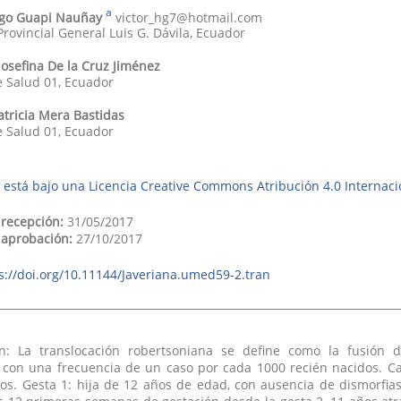
a
go
Guapi Nauñay
victor_hg7@hotmail.com
Provincial General Luis G. Dávila
,
Ecuador
Josefina
De la Cruz Jiménez
e Salud 01
,
Ecuador
tricia
Mera Bastidas
e Salud 01
,
Ecuador
 está bajo una Licencia Creative Commons Atribución 4.0 Internaci
 recepción:
31/05/2017
 aprobación:
27/10/2017
s://doi.org/10.11144/Javeriana.umed59-2.tran
ón: La translocación robertsoniana se define como la fusión
 con una frecuencia de un caso por cada 1000 recién nacidos. Ca
tos. Gesta 1: hija de 12 años de edad, con ausencia de dismorfi