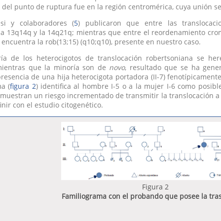
n del punto de ruptura fue en la región centromérica, cuya unión
si y colaboradores (
5
) publicaron que entre las translocac
 la 13q14q y la 14q21q; mientras que entre el reordenamiento c
e encuentra la rob(13;15) (q10;q10), presente en nuestro caso.
ía de los heterocigotos de translocación robertsoniana se h
mientras que la minoría son de
novo
, resultado que se ha gene
 presencia de una hija heterocigota portadora (II-7) fenotípicamen
a (
figura 2
) identifica al hombre I-5 o a la mujer I-6 como posib
muestran un riesgo incrementado de transmitir la translocación a
nir con el estudio citogenético.
Figura 2
Familiograma con el probando que posee la tra