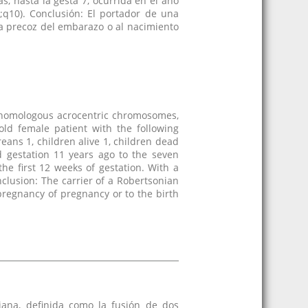
s, hasta la gesta 7, ocurrida en el año
0;q10). Conclusión: El portador de una
a precoz del embarazo o al nacimiento
on-homologous acrocentric chromosomes,
ld female patient with the following
reans 1, children alive 1, children dead
d gestation 11 years ago to the seven
he first 12 weeks of gestation. With a
nclusion: The carrier of a Robertsonian
pregnancy of pregnancy or to the birth
niana, definida como la fusión de dos