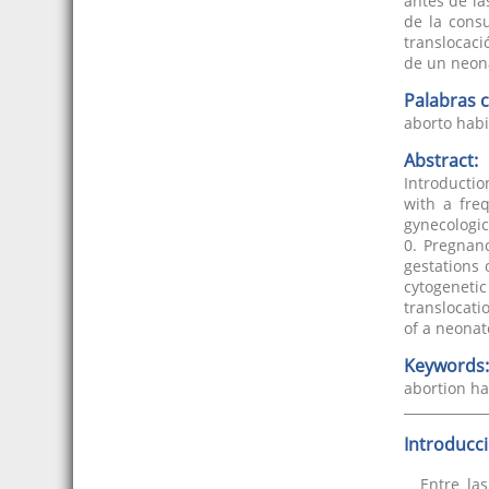
antes de la
de la consu
translocaci
de un neona
Palabras c
aborto habit
Abstract:
Introductio
with a fre
gynecologica
0. Pregnan
gestations 
cytogenetic
translocati
of a neonat
Keywords:
abortion ha
Introducc
Entre la