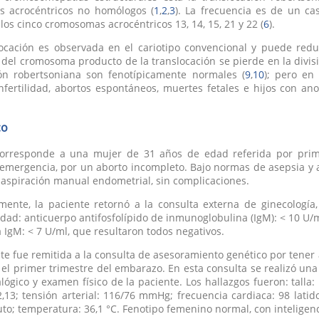
 acrocéntricos no homólogos (
1
,
2
,
3
). La frecuencia es de un ca
los cinco cromosomas acrocéntricos 13, 14, 15, 21 y 22 (
6
).
locación es observada en el cariotipo convencional y puede red
 del cromosoma producto de la translocación se pierde en la divisi
ión robertsoniana son fenotípicamente normales (
9
,
10
); pero en
infertilidad, abortos espontáneos, muertes fetales e hijos con 
co
corresponde a una mujer de 31 años de edad referida por prime
 emergencia, por un aborto incompleto. Bajo normas de asepsia y a
 aspiración manual endometrial, sin complicaciones.
rmente, la paciente retornó a la consulta externa de ginecologí
ad: anticuerpo antifosfolípido de inmunoglobulina (IgM): < 10 U/m
a IgM: < 7 U/ml, que resultaron todos negativos.
te fue remitida a la consulta de asesoramiento genético por tener
el primer trimestre del embarazo. En esta consulta se realizó un
lógico y examen físico de la paciente. Los hallazgos fueron: talla:
2,13; tensión arterial: 116/76 mmHg; frecuencia cardiaca: 98 latid
to; temperatura: 36,1 °C. Fenotipo femenino normal, con inteligen