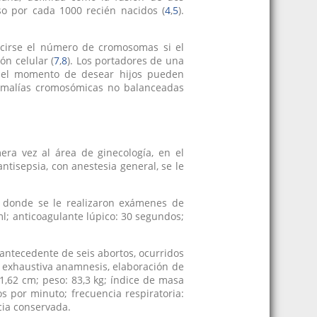
so por cada 1000 recién nacidos (
4
,
5
).
ucirse el número de cromosomas si el
ón celular (
7
,
8
). Los portadores de una
 el momento de desear hijos pueden
anomalías cromosómicas no balanceadas
ra vez al área de ginecología, en el
ntisepsia, con anestesia general, se le
a, donde se le realizaron exámenes de
l; anticoagulante lúpico: 30 segundos;
 antecedente de seis abortos, ocurridos
a exhaustiva anamnesis, elaboración de
 1,62 cm; peso: 83,3 kg; índice de masa
os por minuto; frecuencia respiratoria:
cia conservada.