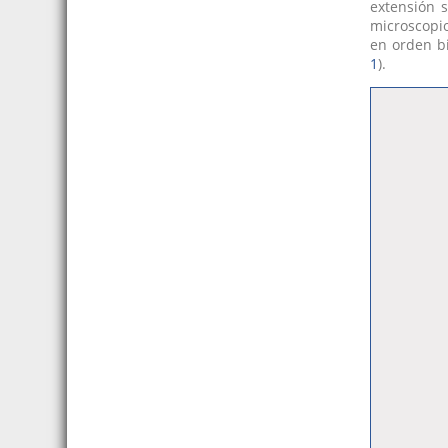
extensión 
microscopi
en orden bi
1
).