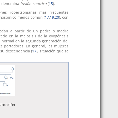
 se denomina
fusión céntrica
(
15
).
iones robertsonianas más frecuentes
romosómico menos común (
17
,
19
,
20
), con
eredan a partir de un padre o madre
rado en la meiosis I de la ovogénesis
te normal en la segunda generación del
les portadores. En general, las mujeres
 su descendencia (
17
), situación que se
slocación