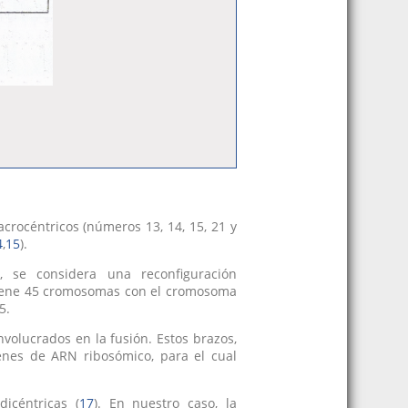
crocéntricos (números 13, 14, 15, 21 y
4
,
15
).
 se considera una reconfiguración
7) tiene 45 cromosomas con el cromosoma
5.
volucrados en la fusión. Estos brazos,
enes de ARN ribosómico, para el cual
icéntricas (
17
). En nuestro caso, la