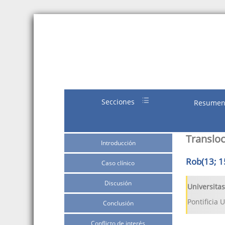
Secciones
Resume
Transloc
Introducción
Rob(13; 1
Caso clínico
Discusión
Universita
Pontificia 
Conclusión
Conflicto de interés