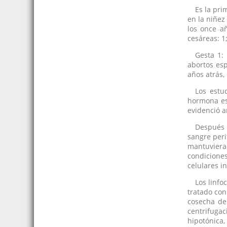
Es la pri
en la niñez
los once añ
cesáreas: 1;
Gesta 1:
abortos esp
años atrás,
Los estu
hormona est
evidenció 
Después 
sangre peri
mantuvieran
condiciones
celulares in 
Los linfo
tratado con
cosecha de
centrifuga
hipotónica,