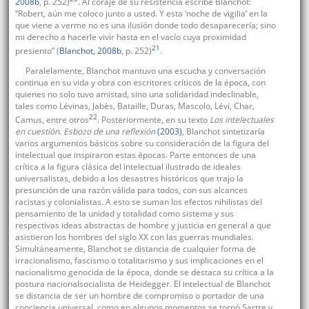
2008b
, p. 252)
. Al coraje de su resistencia escribe Blanchot:
“Robert, aún me coloco junto a usted. Y esta ‘noche de vigilia’ en la
que viene a verme no es una ilusión donde todo desaparecería; sino
mi derecho a hacerle vivir hasta en el vacío cuya proximidad
21
presiento” (
Blanchot, 2008b
, p. 252)
.
Paralelamente, Blanchot mantuvo una escucha y conversación
continua en su vida y obra con escritores críticos de la época, con
quienes no solo tuvo amistad, sino una solidaridad indeclinable,
tales como Lévinas, Jabès, Bataille, Duras, Mascolo, Lévi, Char,
22
Camus, entre otros
. Posteriormente, en su texto
Los intelectuales
en cuestión. Esbozo de una reflexión
(2003)
, Blanchot sintetizaría
varios argumentos básicos sobre su consideración de la figura del
intelectual que inspiraron estas épocas. Parte entonces de una
crítica a la figura clásica del intelectual ilustrado de ideales
universalistas, debido a los desastres históricos que trajo la
presunción de una razón válida para todos, con sus alcances
racistas y colonialistas. A esto se suman los efectos nihilistas del
pensamiento de la unidad y totalidad como sistema y sus
respectivas ideas abstractas de hombre y justicia en general a que
asistieron los hombres del siglo XX con las guerras mundiales.
Simultáneamente, Blanchot se distancia de cualquier forma de
irracionalismo, fascismo o totalitarismo y sus implicaciones en el
nacionalismo genocida de la época, donde se destaca su crítica a la
postura nacionalsocialista de Heidegger. El intelectual de Blanchot
se distancia de ser un hombre de compromiso o portador de una
conciencia universal, como en algunos momentos se tornó Sartre y,