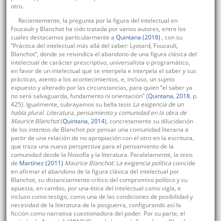
otro.
Recientemente, la pregunta por la figura del intelectual en
Foucault y Blanchot ha sido tratada por varios autores, entre los
cuales destacamos particularmente a
Quintana (2018)
, con su
“Práctica del intelectual más allá del saber: Lyotard, Foucault,
Blanchot”, donde se reivindica el abandono de una figura clásica del
intelectual de carácter prescriptivo, universalista o programático,
en favor de un intelectual que se interpela e interpela el saber y sus
prácticas, atento a los acontecimientos, e, incluso, un sujeto
expuesto y alterado por las circunstancias, para quien “el saber ya
no será salvaguarda, fundamento ni orientación” (
Quintana, 2018
, p.
425). Igualmente, subrayamos su bella tesis
La exigencia de un
habla plural. Literatura, pensamiento y comunidad en la obra de
Maurice Blanchot
(
Quintana, 2014
), concretamente su dilucidación
de los intentos de Blanchot por pensar una comunidad literaria a
partir de una relación de no apropiación con el otro en la escritura,
que traza una nueva perspectiva para el pensamiento de la
comunidad desde la filosofía y la literatura. Paralelamente, la tesis
de
Martínez (2011)
Maurice Blanchot: La exigencia política
coincide
en afirmar el abandono de la figura clásica del intelectual por
Blanchot, su distanciamiento crítico del compromiso político y su
apuesta, en cambio, por una ética del intelectual como vigía, e
incluso como testigo, como una de las condiciones de posibilidad y
necesidad de la literatura de la posguerra, configurando así la
ficción como narrativa cuestionadora del poder. Por su parte, el