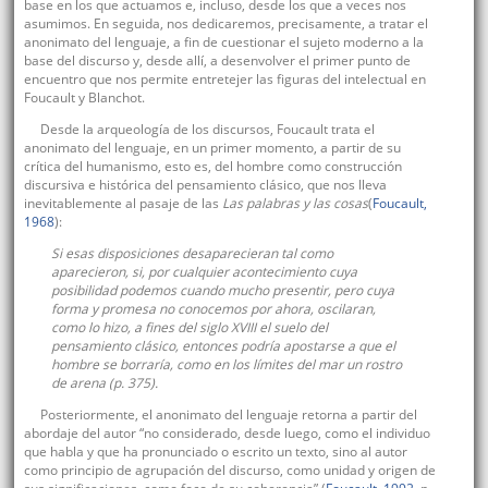
base en los que actuamos e, incluso, desde los que a veces nos
asumimos. En seguida, nos dedicaremos, precisamente, a tratar el
anonimato del lenguaje, a fin de cuestionar el sujeto moderno a la
base del discurso y, desde allí, a desenvolver el primer punto de
encuentro que nos permite entretejer las figuras del intelectual en
Foucault y Blanchot.
Desde la arqueología de los discursos, Foucault trata el
anonimato del lenguaje, en un primer momento, a partir de su
crítica del humanismo, esto es, del hombre como construcción
discursiva e histórica del pensamiento clásico, que nos lleva
inevitablemente al pasaje de las
Las palabras y las cosas
(
Foucault,
1968
):
Si esas disposiciones desaparecieran tal como
aparecieron, si, por cualquier acontecimiento cuya
posibilidad podemos cuando mucho presentir, pero cuya
forma y promesa no conocemos por ahora, oscilaran,
como lo hizo, a fines del siglo XVIII el suelo del
pensamiento clásico, entonces podría apostarse a que el
hombre se borraría, como en los límites del mar un rostro
de arena (p. 375).
Posteriormente, el anonimato del lenguaje retorna a partir del
abordaje del autor “no considerado, desde luego, como el individuo
que habla y que ha pronunciado o escrito un texto, sino al autor
como principio de agrupación del discurso, como unidad y origen de