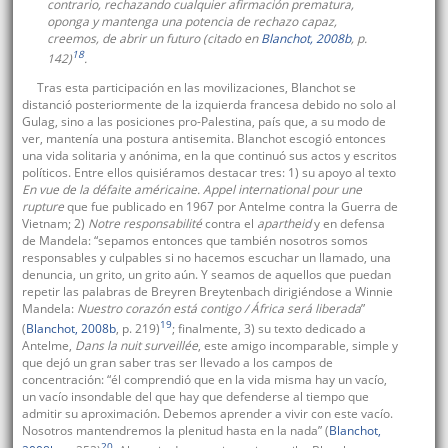
contrario, rechazando cualquier afirmación prematura,
oponga y mantenga una potencia de rechazo capaz,
creemos, de abrir un futuro (citado en
Blanchot, 2008b
, p.
18
142)
.
Tras esta participación en las movilizaciones, Blanchot se
distanció posteriormente de la izquierda francesa debido no solo al
Gulag, sino a las posiciones pro-Palestina, país que, a su modo de
ver, mantenía una postura antisemita. Blanchot escogió entonces
una vida solitaria y anónima, en la que continuó sus actos y escritos
políticos. Entre ellos quisiéramos destacar tres: 1) su apoyo al texto
En vue de la défaite américaine. Appel international pour une
rupture
que fue publicado en 1967 por Antelme contra la Guerra de
Vietnam; 2)
Notre responsabilité
contra el
apartheid
y en defensa
de Mandela: “sepamos entonces que también nosotros somos
responsables y culpables si no hacemos escuchar un llamado, una
denuncia, un grito, un grito aún. Y seamos de aquellos que puedan
repetir las palabras de Breyren Breytenbach dirigiéndose a Winnie
Mandela:
Nuestro corazón está contigo / África será liberada
”
19
(
Blanchot, 2008b
, p. 219)
; finalmente, 3) su texto dedicado a
Antelme,
Dans la nuit surveillée
, este amigo incomparable, simple y
que dejó un gran saber tras ser llevado a los campos de
concentración: “él comprendió que en la vida misma hay un vacío,
un vacío insondable del que hay que defenderse al tiempo que
admitir su aproximación. Debemos aprender a vivir con este vacío.
Nosotros mantendremos la plenitud hasta en la nada” (
Blanchot,
20