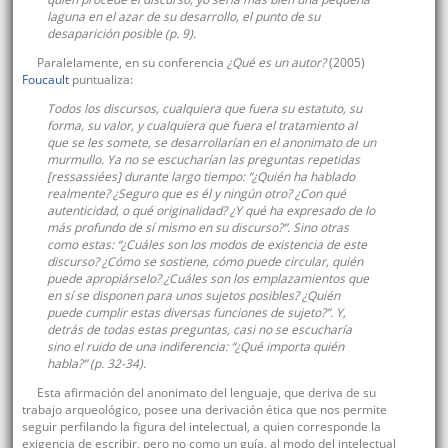
laguna en el azar de su desarrollo, el punto de su
desaparición posible (p. 9).
Paralelamente, en su conferencia
¿Qué es un autor?
(2005)
Foucault
puntualiza:
Todos los discursos, cualquiera que fuera su estatuto, su
forma, su valor, y cualquiera que fuera el tratamiento al
que se les somete, se desarrollarían en el anonimato de un
murmullo. Ya no se escucharían las preguntas repetidas
[
ressassiées
] durante largo tiempo: “¿Quién ha hablado
realmente? ¿Seguro que es él y ningún otro? ¿Con qué
autenticidad, o qué originalidad? ¿Y qué ha expresado de lo
más profundo de sí mismo en su discurso?”. Sino otras
como estas: “¿Cuáles son los modos de existencia de este
discurso? ¿Cómo se sostiene, cómo puede circular, quién
puede apropiárselo? ¿Cuáles son los emplazamientos que
en sí se disponen para unos sujetos posibles? ¿Quién
puede cumplir estas diversas funciones de sujeto?”. Y,
detrás de todas estas preguntas, casi no se escucharía
sino el ruido de una indiferencia: “¿Qué importa quién
habla?” (p. 32-34).
Esta afirmación del anonimato del lenguaje, que deriva de su
trabajo arqueológico, posee una derivación ética que nos permite
seguir perfilando la figura del intelectual, a quien corresponde la
exigencia de escribir, pero no como un guía, al modo del intelectual