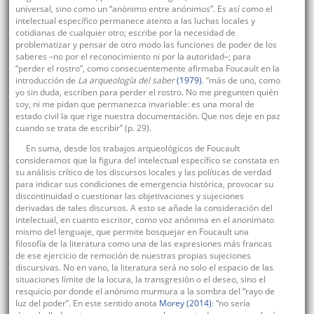
universal, sino como un “anónimo entre anónimos”. Es así como el
intelectual específico permanece atento a las luchas locales y
cotidianas de cualquier otro; escribe por la necesidad de
problematizar y pensar de otro modo las funciones de poder de los
saberes –no por el reconocimiento ni por la autoridad–; para
“perder el rostro”, como consecuentemente afirmaba Foucault en la
introducción de
La arqueología del saber
(1979)
. “más de uno, como
yo sin duda, escriben para perder el rostro. No me pregunten quién
soy, ni me pidan que permanezca invariable: es una moral de
estado civil la que rige nuestra documentación. Que nos deje en paz
cuando se trata de escribir” (p. 29).
En suma, desde los trabajos arqueológicos de Foucault
consideramos que la figura del intelectual específico se constata en
su análisis crítico de los discursos locales y las políticas de verdad
para indicar sus condiciones de emergencia histórica, provocar su
discontinuidad o cuestionar las objetivaciones y sujeciones
derivadas de tales discursos. A esto se añade la consideración del
intelectual, en cuanto escritor, como voz anónima en el anonimato
mismo del lenguaje, que permite bosquejar en Foucault una
filosofía de la literatura como una de las expresiones más francas
de ese ejercicio de remoción de nuestras propias sujeciones
discursivas. No en vano, la literatura será no solo el espacio de las
situaciones límite de la locura, la transgresión o el deseo, sino el
resquicio por donde el anónimo murmura a la sombra del “rayo de
luz del poder”. En este sentido anota
Morey (2014)
: “no sería