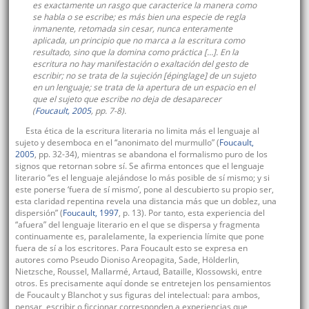
es exactamente un rasgo que caracterice la manera como
se habla o se escribe; es más bien una especie de regla
inmanente, retomada sin cesar, nunca enteramente
aplicada, un principio que no marca a la escritura como
resultado, sino que la domina como práctica […]. En la
escritura no hay manifestación o exaltación del gesto de
escribir; no se trata de la sujeción [
épinglage
] de un sujeto
en un lenguaje; se trata de la apertura de un espacio en el
que el sujeto que escribe no deja de desaparecer
(
Foucault, 2005
, pp. 7-8).
Esta ética de la escritura literaria no limita más el lenguaje al
sujeto y desemboca en el “anonimato del murmullo” (
Foucault,
2005
, pp. 32-34), mientras se abandona el formalismo puro de los
signos que retornan sobre sí. Se afirma entonces que el lenguaje
literario “es el lenguaje alejándose lo más posible de sí mismo; y si
este ponerse ‘fuera de sí mismo’, pone al descubierto su propio ser,
esta claridad repentina revela una distancia más que un doblez, una
dispersión” (
Foucault, 1997
, p. 13). Por tanto, esta experiencia del
“afuera” del lenguaje literario en el que se dispersa y fragmenta
continuamente es, paralelamente, la experiencia límite que pone
fuera de sí a los escritores. Para Foucault esto se expresa en
autores como Pseudo Dioniso Areopagita, Sade, Hölderlin,
Nietzsche, Roussel, Mallarmé, Artaud, Bataille, Klossowski, entre
otros. Es precisamente aquí donde se entretejen los pensamientos
de Foucault y Blanchot y sus figuras del intelectual: para ambos,
pensar, escribir o ficcionar corresponden a experiencias que