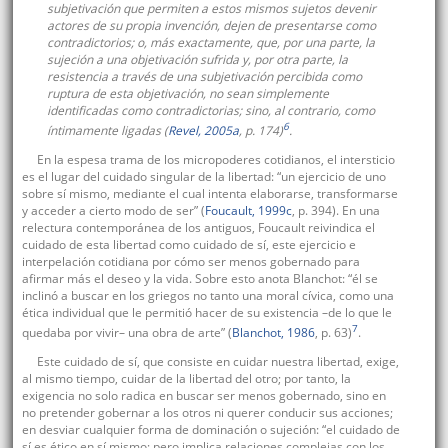
subjetivación que permiten a estos mismos sujetos devenir
actores de su propia invención, dejen de presentarse como
contradictorios; o, más exactamente, que, por una parte, la
sujeción a una objetivación sufrida y, por otra parte, la
resistencia a través de una subjetivación percibida como
ruptura de esta objetivación, no sean simplemente
identificadas como contradictorias; sino, al contrario, como
6
íntimamente ligadas (
Revel, 2005a
, p. 174)
.
En la espesa trama de los micropoderes cotidianos, el intersticio
es el lugar del cuidado singular de la libertad: “un ejercicio de uno
sobre sí mismo, mediante el cual intenta elaborarse, transformarse
y acceder a cierto modo de ser” (
Foucault, 1999c
, p. 394). En una
relectura contemporánea de los antiguos, Foucault reivindica el
cuidado de esta libertad como cuidado de sí, este ejercicio e
interpelación cotidiana por cómo ser menos gobernado para
afirmar más el deseo y la vida. Sobre esto anota Blanchot: “él se
inclinó a buscar en los griegos no tanto una moral cívica, como una
ética individual que le permitió hacer de su existencia –de lo que le
7
quedaba por vivir– una obra de arte” (
Blanchot, 1986
, p. 63)
.
Este cuidado de sí, que consiste en cuidar nuestra libertad, exige,
al mismo tiempo, cuidar de la libertad del otro; por tanto, la
exigencia no solo radica en buscar ser menos gobernado, sino en
no pretender gobernar a los otros ni querer conducir sus acciones;
en desviar cualquier forma de dominación o sujeción: “el cuidado de
sí es ético en sí mismo; pero implica relaciones complejas con los