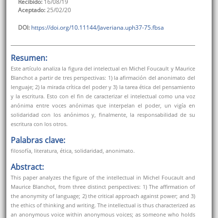
Recibido:
16/08/19
Aceptado:
25/02/20
DOI:
https://doi.org/10.11144/Javeriana.uph37-75.fbsa
Resumen:
Este artículo analiza la figura del intelectual en Michel Foucault y Maurice
Blanchot a partir de tres perspectivas: 1) la afirmación del anonimato del
lenguaje; 2) la mirada crítica del poder y 3) la tarea ética del pensamiento
y la escritura. Esto con el fin de caracterizar el intelectual como una voz
anónima entre voces anónimas que interpelan el poder, un vigía en
solidaridad con los anónimos y, finalmente, la responsabilidad de su
escritura con los otros.
Palabras clave:
filosofía, literatura, ética, solidaridad, anonimato.
Abstract:
This paper analyzes the figure of the intellectual in Michel Foucault and
Maurice Blanchot, from three distinct perspectives: 1) The affirmation of
the anonymity of language; 2) the critical approach against power; and 3)
the ethics of thinking and writing. The intellectual is thus characterized as
an anonymous voice within anonymous voices; as someone who holds