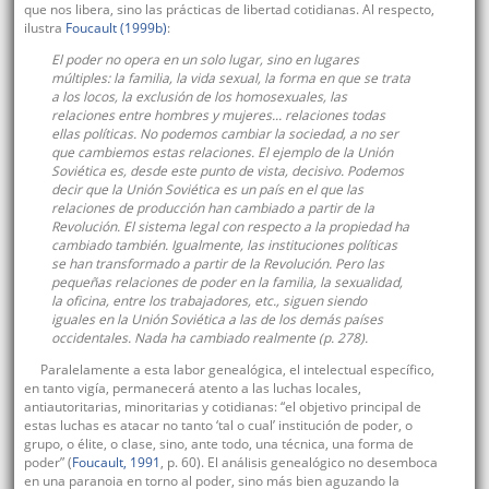
que nos libera, sino las prácticas de libertad cotidianas. Al respecto,
ilustra
Foucault (1999b)
:
El poder no opera en un solo lugar, sino en lugares
múltiples: la familia, la vida sexual, la forma en que se trata
a los locos, la exclusión de los homosexuales, las
relaciones entre hombres y mujeres... relaciones todas
ellas políticas. No podemos cambiar la sociedad, a no ser
que cambiemos estas relaciones. El ejemplo de la Unión
Soviética es, desde este punto de vista, decisivo. Podemos
decir que la Unión Soviética es un país en el que las
relaciones de producción han cambiado a partir de la
Revolución. El sistema legal con respecto a la propiedad ha
cambiado también. Igualmente, las instituciones políticas
se han transformado a partir de la Revolución. Pero las
pequeñas relaciones de poder en la familia, la sexualidad,
la oficina, entre los trabajadores, etc., siguen siendo
iguales en la Unión Soviética a las de los demás países
occidentales. Nada ha cambiado realmente (p. 278).
Paralelamente a esta labor genealógica, el intelectual específico,
en tanto vigía, permanecerá atento a las luchas locales,
antiautoritarias, minoritarias y cotidianas: “el objetivo principal de
estas luchas es atacar no tanto ‘tal o cual’ institución de poder, o
grupo, o élite, o clase, sino, ante todo, una técnica, una forma de
poder” (
Foucault, 1991
, p. 60). El análisis genealógico no desemboca
en una paranoia en torno al poder, sino más bien aguzando la