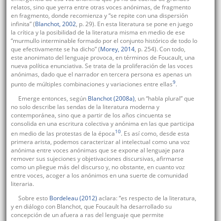
relatos, sino que yerra entre otras voces anónimas, de fragmento
en fragmento, donde recomienza y “se repite con una dispersión
infinita” (
Blanchot, 2002
, p. 29). En esta literatura se pone en juego
la crítica y la posibilidad de la literatura misma en medio de ese
“murmullo interminable formado por el conjunto histórico de todo lo
que efectivamente se ha dicho” (
Morey, 2014
, p. 254). Con todo,
este anonimato del lenguaje provoca, en términos de Foucault, una
nueva política enunciativa. Se trata de la proliferación de las voces
anónimas, dado que el narrador en tercera persona es apenas un
9
punto de múltiples combinaciones y variaciones entre ellas
.
Emerge entonces, según
Blanchot (2008a)
, un “habla plural” que
no solo describe las sendas de la literatura moderna y
contemporánea, sino que a partir de los años cincuenta se
consolida en una escritura colectiva y anónima en las que participa
10
en medio de las protestas de la época
. Es así como, desde esta
primera arista, podemos caracterizar al intelectual como una voz
anónima entre voces anónimas que se expone al lenguaje para
remover sus sujeciones y objetivaciones discursivas, afirmarse
como un pliegue más del discurso y, no obstante, en cuanto voz
entre voces, acoger a los anónimos en una suerte de comunidad
literaria.
Sobre esto
Bordeleau (2012)
aclara: “es respecto de la literatura,
y en diálogo con Blanchot, que Foucault ha desarrollado su
concepción de un afuera a ras del lenguaje que permite