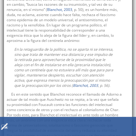
en cambio, “busca las razones de su insumisión, y tal vez de su
renuncia, en sí mismo” (
Blanchot, 2003
, p. 50), es un hombre más,
duda, no aclama, asiente cuando hace falta, rechaza el fascismo
como epidemia de un modelo universal, el antisemitismo, el
racismo y la xenofobia. En lugar de un programa político, el
intelectual tiene la responsabilidad de corresponder a una
exigencia ética que lo aleja de la figura del líder y, en cambio, lo
aproxima a la figura del centinela anónimo:
En la retaguardia de la política, no se aparta ni se interesa,
sino que trata de mantener esa distancia y ese impulso de
la retirada para aprovecharse de la proximidad que le
aleja con el fin de instalarse en ella (precaria instalación),
como un centinela que no estuviera allí más que para para
vigilar, mantenerse despierto, escuchar con atención
activa, que expresa menos la preocupación por sí mismo
que la preocupación por los otros (
Blanchot, 2003
, p. 56).
Es en este sentido que Blanchot reconoce el llamado de Adorno a
actuar de tal modo que Auschwitz no se repita, a la vez que señala
su proximidad con Foucault contra las funciones del intelectual
como conciencia de otros y con el rechazo al colonialismo de Char.
Por todo esto, para Blanchot el intelectual es ante todo un hombre
más, un anónimo con una exigencia ética clara: rechazar toda
forma de universalismo, totalitarismo o fascismo genocida que
niegue la posibilidad de existencia del otro y reduzca su alteridad.
Por consiguiente, su tarea y búsqueda emerge y se desenvuelve en