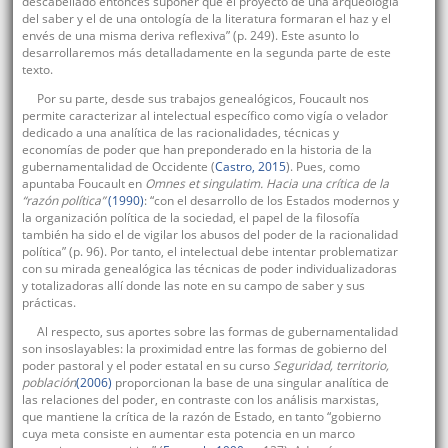
descabellado entonces suponer que el proyecto de una arqueología
del saber y el de una ontología de la literatura formaran el haz y el
envés de una misma deriva reflexiva” (p. 249). Este asunto lo
desarrollaremos más detalladamente en la segunda parte de este
texto.
Por su parte, desde sus trabajos genealógicos, Foucault nos
permite caracterizar al intelectual específico como vigía o velador
dedicado a una analítica de las racionalidades, técnicas y
economías de poder que han preponderado en la historia de la
gubernamentalidad de Occidente (
Castro, 2015
). Pues, como
apuntaba Foucault en
Omnes et singulatim. Hacia una crítica de la
“razón política”
(1990)
: “con el desarrollo de los Estados modernos y
la organización política de la sociedad, el papel de la filosofía
también ha sido el de vigilar los abusos del poder de la racionalidad
política” (p. 96). Por tanto, el intelectual debe intentar problematizar
con su mirada genealógica las técnicas de poder individualizadoras
y totalizadoras allí donde las note en su campo de saber y sus
prácticas.
Al respecto, sus aportes sobre las formas de gubernamentalidad
son insoslayables: la proximidad entre las formas de gobierno del
poder pastoral y el poder estatal en su curso
Seguridad, territorio,
población
(2006)
proporcionan la base de una singular analítica de
las relaciones del poder, en contraste con los análisis marxistas,
que mantiene la crítica de la razón de Estado, en tanto “gobierno
cuya meta consiste en aumentar esta potencia en un marco