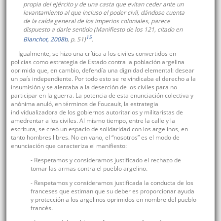
propia del ejército y de una casta que evitan ceder ante un
levantamiento al que incluso el poder civil, dándose cuenta
de la caída general de los imperios coloniales, parece
dispuesto a darle sentido (
Manifiesto de los 121
, citado en
15
Blanchot, 2008b
, p. 51)
.
Igualmente, se hizo una crítica a los civiles convertidos en
policías como estrategia de Estado contra la población argelina
oprimida que, en cambio, defendía una dignidad elemental: desear
un país independiente. Por todo esto se reivindicaba el derecho a la
insumisión y se alentaba a la deserción de los civiles para no
participar en la guerra. La potencia de esta enunciación colectiva y
anónima anuló, en términos de Foucault, la estrategia
individualizadora de los gobiernos autoritarios y militaristas de
amedrentar a los civiles. Al mismo tiempo, entre la calle y la
escritura, se creó un espacio de solidaridad con los argelinos, en
tanto hombres libres. No en vano, el “nosotros” es el modo de
enunciación que caracteriza el manifiesto:
- Respetamos y consideramos justificado el rechazo de
tomar las armas contra el pueblo argelino.
- Respetamos y consideramos justificada la conducta de los
franceses que estiman que su deber es proporcionar ayuda
y protección a los argelinos oprimidos en nombre del pueblo
francés.