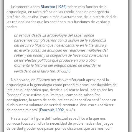
Justamente anota
Blanchot (1986)
sobre esta función de la
arqueología, en tanto crítica de las condiciones de emergencia
histórica de los discursos, o más exactamente, de la historicidad de
las racionalidades que los sostienen, sus funciones de verdad y
poder:
Es así que desde
La arqueología del saber
donde
parecemos complacernos con la ilusión de la autonomía
del discurso (ilusión que nos encantaría en la literatura y
en el arte quizá), se anuncian las relaciones múltiples del
saber y del poder y la obligación de hacernos conscientes
de los efectos políticos que produce en uno u otro
momento la historia del antiguo deseo de dilucidar lo
2
verdadero de lo falso (pp. 31-32)
.
No en vano, en
El orden del discurso
Foucault aproximará la
arqueología a la genealogía como procedimientos insoslayables del
intelectual específico que, desde su discurso local, indaga por los
“órdenes” discursivos que limitan su campo de saber. Por
consiguiente, la tarea de cada intelectual específico será “poner en
duda nuestra voluntad de verdad; restituir al discurso su carácter
de acontecimiento” (
Foucault, 1992
, p. 43).
Hasta aquí, la figura del intelectual específico a la que nos
convoca Foucault indica la necesidad de problematizar los juegos
de verdad y poder que pasan por los discursos que usamos, con