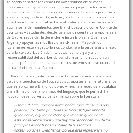
se podría caracterizar como una voz anónima entre voces
anónimas, en cuyo anonimato se pone en juego –en términos de
Foucault– una nueva política de enunciación. Desde allí podremos
abordar la segunda arista, esto es, la afirmación de una escritura
colectiva motivada por el rechazo al poder autoritario. Se tratará
aquí la serie de manifiestos que Blanchot escribió con el Comité de
Escritores y Estudiantes desde los años cincuenta para oponerse a
de Gaulle, respaldar la deserción e insumisión a la Guerra de
Argelia y apoyar las movilizaciones civiles en Mayo del 68.
Justamente, esta trayectoria nos conducirá a la tercera arista, esto
es, a la caracterización del intelectual como vigía y a la
responsabilidad del escritor de transformar la narrativa en un
espacio poético de hospitalidad con los ausentes o, si se quiere, de
solidaridad con los anónimos.
Para comenzar, intentaremos establecer los vínculos entre el
trabajo arqueológico de Foucault y sus aportes a la literatura, a los
que se aproxima a Blanchot. Como vimos, la arqueología posibilita
una afirmación del anonimato del lenguaje, que le permitirá a
Foucault desenvolver su pensamiento sobre la literatura:
El tema del que quisiera partir podría formularse con unas
palabras que tomo prestadas de Beckett: “
Qué importa
quién habla, alguien ha dicho qué importa quién habla
”. En
esta indiferencia pienso que hay que reconocer uno de los
principios éticos fundamentales de la escritura
contemporánea. Digo “ética” porque esta indiferencia no