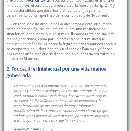
artículo de
Antonioli (2012)
“Ecos de lo común” resalta en Blanchot
la relación con el otro desde la extrañeza, la “extranjería” (p. 217) y
la provisionalidad, que describe la dificultad en juego en el
pensamiento contemporáneo de la comunidad y de “lo común”.
Con todo, en este artículo nos dedicaremos a detallar el modo
como en ambas figuras del intelectual hay una reivindicación
singular del anonimato, que se suma al llamado tanto por una vida
menos gobernada, como por un derecho a la insumisión que
emerge y se defiende, ya desde la figura de esos anónimos con que
se comparten las luchas locales, en el caso de Foucault, ya desde
esas voces anónimas que se diseminan en el espacio narrativo, en
el caso de Blanchot.
2. Foucault: el intelectual por una vida menos
gobernada
La filosofía es el movimiento por el que, no sin esfuerzos y
tanteos y sueños e ilusiones, nos desprendemos de lo que
está adaptado como verdadero y buscamos otras reglas
de juego. La filosofía no es sino el desplazamiento y la
transformación de los marcos de pensamiento; la
modificación de los valores recibidos y todo el trabajo que
se hace para pensar de otra manera, para hacer algo otro,
para llegar a ser otra cosa que lo que se es.
(
Foucault, 1999c
, p. 223)