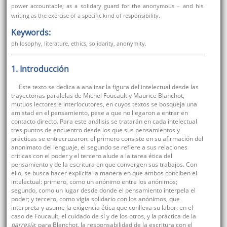
power accountable; as a solidary guard for the anonymous – and his
writing as the exercise of a specific kind of responsibility.
Keywords:
philosophy, literature, ethics, solidarity, anonymity.
1. Introducción
Este texto se dedica a analizar la figura del intelectual desde las
trayectorias paralelas de Michel Foucault y Maurice Blanchot,
mutuos lectores e interlocutores, en cuyos textos se bosqueja una
amistad en el pensamiento, pese a que no llegaron a entrar en
contacto directo. Para este análisis se tratarán en cada intelectual
tres puntos de encuentro desde los que sus pensamientos y
prácticas se entrecruzaron: el primero consiste en su afirmación del
anonimato del lenguaje, el segundo se refiere a sus relaciones
críticas con el poder y el tercero alude a la tarea ética del
pensamiento y de la escritura en que convergen sus trabajos. Con
ello, se busca hacer explícita la manera en que ambos conciben el
intelectual: primero, como un anónimo entre los anónimos;
segundo, como un lugar desde donde el pensamiento interpela el
poder; y tercero, como vigía solidario con los anónimos, que
interpreta y asume la exigencia ética que conlleva su labor: en el
caso de Foucault, el cuidado de sí y de los otros, y la práctica de la
parresía
; para Blanchot, la responsabilidad de la escritura con el