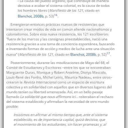
- La causa del pueblo argelino, que contribuye de manera
decisiva a acabar el sistema colonial, es la causa de todos
los hombres libres (
Manifiesto de los 121
, citado en
16
Blanchot, 2008b
, p. 53)
.
Emergieron entonces prácticas nuevas de resistencias que
intentaron crear modos de vida en común allende nacionalismos y
colonialismos. Sobre esta nueva resistencia, los 121 escribieron:
“fuera de los marcos y las consignas preestablecidas, nació una
resistencia gracias a una toma de conciencia espontánea, buscando
e inventando formas de acción y medios de lucha ante una situación
17
nueva” (
Manifiesto de los 121
, citado en
Blanchot, 2008b
, p. 52)
.
Posteriormente, durante las movilizaciones de Mayo del 68, el
Comité de Estudiantes y Escritores –entre los que se encontraban
Marguerite Duras, Monique y Robert Antelme, Dionys Mascolo,
Louis-René des Forêts, Michel Leiris, Maurice Nadeau, entre otros–
crearon la
Revista Internacional
como un espacio de escritura
colectiva y en solidaridad con aquellos que en diversos lugares del
mundo tenían su libertad amenazada. Así, en un bello pasaje
llamado
La solidarité que nous affirmons ici…
reiteraban el rechazo
del sistema establecido y afirmaban la necesidad de otro mundo
posible:
Insistimos en afirmar al mismo tiempo que, ante el sistema
establecido, es de importancia capital, quizá decisiva, que
el movimiento de los estudiantes, sin hacer promesas y, al