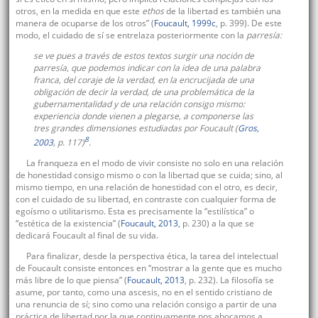
otros, en la medida en que este
ethos
de la libertad es también una
manera de ocuparse de los otros” (
Foucault, 1999c
, p. 399). De este
modo, el cuidado de sí se entrelaza posteriormente con la
parresía:
se ve pues a través de estos textos surgir una noción de
parresía
, que podemos indicar con la idea de una palabra
franca, del coraje de la verdad, en la encrucijada de una
obligación de decir la verdad, de una problemática de la
gubernamentalidad y de una relación consigo mismo:
experiencia donde vienen a plegarse, a componerse las
tres grandes dimensiones estudiadas por Foucault (
Gros,
8
2003
, p. 117)
.
La franqueza en el modo de vivir consiste no solo en una relación
de honestidad consigo mismo o con la libertad que se cuida; sino, al
mismo tiempo, en una relación de honestidad con el otro, es decir,
con el cuidado de su libertad, en contraste con cualquier forma de
egoísmo o utilitarismo. Esta es precisamente la “estilística” o
“estética de la existencia” (
Foucault, 2013
, p. 230) a la que se
dedicará Foucault al final de su vida.
Para finalizar, desde la perspectiva ética, la tarea del intelectual
de Foucault consiste entonces en “mostrar a la gente que es mucho
más libre de lo que piensa” (
Foucault, 2013
, p. 232). La filosofía se
asume, por tanto, como una ascesis, no en el sentido cristiano de
una renuncia de sí; sino como una relación consigo a partir de una
práctica de libertad por la que continuamente nos abocamos a