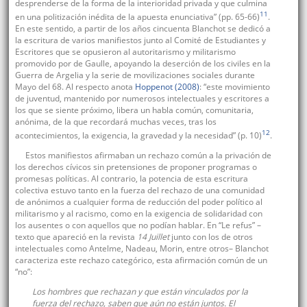
desprenderse de la forma de la interioridad privada y que culmina
11
en una politización inédita de la apuesta enunciativa” (pp. 65-66)
.
En este sentido, a partir de los años cincuenta Blanchot se dedicó a
la escritura de varios manifiestos junto al Comité de Estudiantes y
Escritores que se opusieron al autoritarismo y militarismo
promovido por de Gaulle, apoyando la deserción de los civiles en la
Guerra de Argelia y la serie de movilizaciones sociales durante
Mayo del 68. Al respecto anota
Hoppenot (2008)
: “este movimiento
de juventud, mantenido por numerosos intelectuales y escritores a
los que se siente próximo, libera un habla común, comunitaria,
anónima, de la que recordará muchas veces, tras los
12
acontecimientos, la exigencia, la gravedad y la necesidad” (p. 10)
.
Estos manifiestos afirmaban un rechazo común a la privación de
los derechos cívicos sin pretensiones de proponer programas o
promesas políticas. Al contrario, la potencia de esta escritura
colectiva estuvo tanto en la fuerza del rechazo de una comunidad
de anónimos a cualquier forma de reducción del poder político al
militarismo y al racismo, como en la exigencia de solidaridad con
los ausentes o con aquellos que no podían hablar. En “Le refus” –
texto que apareció en la revista
14 Juillet
junto con los de otros
intelectuales como Antelme, Nadeau, Morin, entre otros– Blanchot
caracteriza este rechazo categórico, esta afirmación común de un
“no”:
Los hombres que rechazan y que están vinculados por la
fuerza del rechazo, saben que aún no están juntos. El