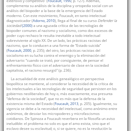
extensivo y competitivo” (
Foucault, 1990
, p. 127). Además,
complementa su análisis de la disciplina y ortopedia social con un
análisis del biopoder a la base de la emergencia del Estado
moderno. Con este movimiento, Foucault, en tanto intelectual
diagnosticador (
Adorno, 2010
), llega al final de su curso
Defender la
sociedad
(2000)
a una aguzada crítica de las tecnologías de
biopoder comunes al nazismo y socialismo, como dos excesos de
poder cuyo rechazo le resulta inevitable a todo intelectual
sobreviviente al siglo XX. De un lado, las prácticas racistas del
nazismo, que lo conducen a una forma de “Estado suicida”
(
Foucault, 2000
, p. 235); del otro, las prácticas racistas del
socialismo en su lucha contra el enemigo y la eliminación del
adversario: “cuando se trató, por consiguiente, de pensar el
enfrentamiento físico con el adversario de clase en la sociedad
capitalista, el racismo resurgió” (p. 236).
La actualidad de este análisis genealógico en perspectiva
biopolítica se mantiene, al considerar la necesidad de la crítica de
los intelectuales a las tecnologías de seguridad que persisten en los
gobiernos neoliberales de hoy o, más exactamente, esa presunta
“defensa de la sociedad”, que no es más que la defensa de la
existencia misma del Estado (
Foucault, 2013
, p. 205). Igualmente, su
vigencia se debe a la necesidad del intelectual, como anónimo entre
anónimos, de desviar los micropoderes y microfascismos
cotidianos. De Spinoza a Foucault reverbera en la filosofía un aviso
ineludible: el problema no solo es que el amo exista, sino que el
esclavo desee su esclavitud; o, si se quiere, no es la revolución la