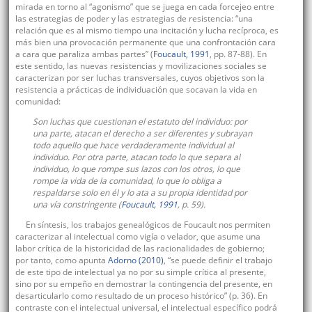
mirada en torno al “agonismo” que se juega en cada forcejeo entre
las estrategias de poder y las estrategias de resistencia: “una
relación que es al mismo tiempo una incitación y lucha recíproca, es
más bien una provocación permanente que una confrontación cara
a cara que paraliza ambas partes” (
Foucault, 1991
, pp. 87-88). En
este sentido, las nuevas resistencias y movilizaciones sociales se
caracterizan por ser luchas transversales, cuyos objetivos son la
resistencia a prácticas de individuación que socavan la vida en
comunidad:
Son luchas que cuestionan el estatuto del individuo: por
una parte, atacan el derecho a ser diferentes y subrayan
todo aquello que hace verdaderamente individual al
individuo. Por otra parte, atacan todo lo que separa al
individuo, lo que rompe sus lazos con los otros, lo que
rompe la vida de la comunidad, lo que lo obliga a
respaldarse solo en él y lo ata a su propia identidad por
una vía constringente (
Foucault, 1991
, p. 59).
En síntesis, los trabajos genealógicos de Foucault nos permiten
caracterizar al intelectual como vigía o velador, que asume una
labor crítica de la historicidad de las racionalidades de gobierno;
por tanto, como apunta
Adorno (2010)
, “se puede definir el trabajo
de este tipo de intelectual ya no por su simple crítica al presente,
sino por su empeño en demostrar la contingencia del presente, en
desarticularlo como resultado de un proceso histórico” (p. 36). En
contraste con el intelectual universal, el intelectual específico podrá