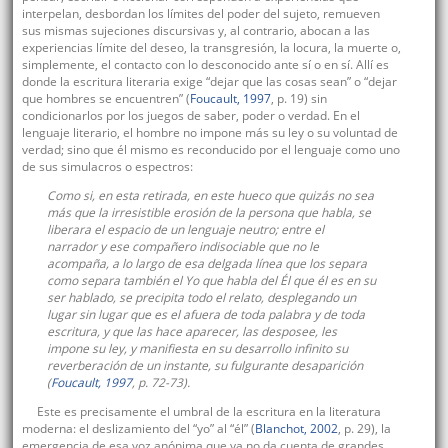
interpelan, desbordan los límites del poder del sujeto, remueven
sus mismas sujeciones discursivas y, al contrario, abocan a las
experiencias límite del deseo, la transgresión, la locura, la muerte o,
simplemente, el contacto con lo desconocido ante sí o en sí. Allí es
donde la escritura literaria exige “dejar que las cosas sean” o “dejar
que hombres se encuentren” (
Foucault, 1997
, p. 19) sin
condicionarlos por los juegos de saber, poder o verdad. En el
lenguaje literario, el hombre no impone más su ley o su voluntad de
verdad; sino que él mismo es reconducido por el lenguaje como uno
de sus simulacros o espectros:
Como si, en esta retirada, en este hueco que quizás no sea
más que la irresistible erosión de la persona que habla, se
liberara el espacio de un lenguaje neutro; entre el
narrador y ese compañero indisociable que no le
acompaña, a lo largo de esa delgada línea que los separa
como separa también el Yo que habla del
Él
que él es en su
ser hablado, se precipita todo el relato, desplegando un
lugar sin lugar que es el afuera de toda palabra y de toda
escritura, y que las hace aparecer, las desposee, les
impone su ley, y manifiesta en su desarrollo infinito su
reverberación de un instante, su fulgurante desaparición
(
Foucault, 1997
, p. 72-73).
Este es precisamente el umbral de la escritura en la literatura
moderna: el deslizamiento del “yo” al “él” (
Blanchot, 2002
, p. 29), la
emergencia de esa voz anónima que ya no da cuenta de grandes