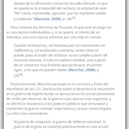
tiempo de la afirmación común les ha sido retirado. Lo que
les queda es lo irreducible del rechazo, la amistad de este
“No” cierto, inamovible, riguroso, que los mantiene unidos
13
y solidarios” (
Blanchot, 2008b
, p. 28)
.
Para retomar los términos de Foucault, lo que está en juego no
es una táctica individualista o, si se quiere, el interés de un
individuo, sino esta fuerza anónima por una vida en común:
Cuando rechazamos, rechazamos por un movimiento sin
indiferencia, sin exaltación y anónimo, tanto como se
puede, pues el poder de rechazar no se cumple a partir de
nosotros mismos, ni solo en nuestro nombre, sino a partir
de un comienzo muy limitado que pertenece, en primer
lugar, a los que no pueden hablar (
Blanchot, 2008b
, p.
14
29)
.
Posteriormente, Blanchot participó en la escritura y firma del
Manifiesto de los 121. Declaración sobre el derecho a la insumisión
en la guerra de Argelia
donde se denunciaron los encarcelamientos
de civiles por desertar de la guerra o por aliarse a los argelinos, y
se afirmó la resistencia a los poderes públicos que torturaban y
mantenían la guerra colonial, imperialista y racista contra Argelia.
La crítica fue contundente:
Ni guerra de conquista, ni guerra de ‘defensa nacional’, la
guerra de Argelia se convirtió prácticamente en una acción