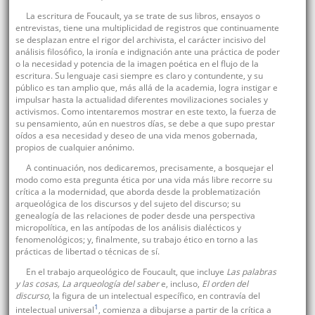
La escritura de Foucault, ya se trate de sus libros, ensayos o
entrevistas, tiene una multiplicidad de registros que continuamente
se desplazan entre el rigor del archivista, el carácter incisivo del
análisis filosófico, la ironía e indignación ante una práctica de poder
o la necesidad y potencia de la imagen poética en el flujo de la
escritura. Su lenguaje casi siempre es claro y contundente, y su
público es tan amplio que, más allá de la academia, logra instigar e
impulsar hasta la actualidad diferentes movilizaciones sociales y
activismos. Como intentaremos mostrar en este texto, la fuerza de
su pensamiento, aún en nuestros días, se debe a que supo prestar
oídos a esa necesidad y deseo de una vida menos gobernada,
propios de cualquier anónimo.
A continuación, nos dedicaremos, precisamente, a bosquejar el
modo como esta pregunta ética por una vida más libre recorre su
crítica a la modernidad, que aborda desde la problematización
arqueológica de los discursos y del sujeto del discurso; su
genealogía de las relaciones de poder desde una perspectiva
micropolítica, en las antípodas de los análisis dialécticos y
fenomenológicos; y, finalmente, su trabajo ético en torno a las
prácticas de libertad o técnicas de sí.
En el trabajo arqueológico de Foucault, que incluye
Las palabras
y las cosas, La arqueología del saber
e, incluso,
El orden del
discurso
, la figura de un intelectual específico, en contravía del
1
intelectual universal
, comienza a dibujarse a partir de la crítica a