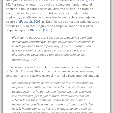
sus significaciones, como foco de su coherencia” (
Foucault, 1992
, p.
24). Por tanto, el autor no es más el sujeto que fundamenta el
discurso, sino un componente del discurso mismo: “se trata de
quitarle al sujeto (o a su sustituto) su papel de fundamento
originario, y analizarlo como una función variable y compleja del
discurso” (
Foucault, 2005
, p. 32). A esto se suma que cada discurso
producirá sus sujetos, según cada campo de saber o disciplina. Al
respecto, apunta
Blanchot (1986)
:
el sujeto no desaparece; sino que se cuestiona su unidad
demasiado determinada, ya que lo que suscita el interés y
la indagación es su desaparición [...] o aún su dispersión
que no lo elimina; sino que solo nos ofrece de él una
pluralidad de posiciones y una discontinuidad de las
3
funciones (p. 29)
.
En consecuencia,
Foucault
, en cuanto autor, se presentará en
El
orden del discurso
(1992) como una voz entre voces anónimas,
contingentes y provisionales en el murmullo incesante del lenguaje:
Me hubiera gustado darme cuenta de que en el momento
de ponerme a hablar ya me precedía una voz sin nombre
desde hacía mucho tiempo: me habría bastado entonces
con encadenar, proseguir la frase, introducirme sin ser
advertido en sus intersticios, como si ella me hubiera
hecho señas quedándose, un momento, interrumpida. No
habría habido por tanto inicio; y en lugar de ser aquel de
quien procede el discurso, yo sería más bien una pequeña