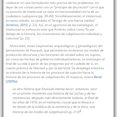
colaborar en una formulación más precisa de los problemas, sin
dejar de ser consecuente con un “principio de discreción” con el que
su posición de intelectual se sitúa en horizontalidad con la de un
ciudadano cualquiera (pp. 39-40). Simultáneamente, el intelectual,
en tanto velador, es también el “testigo de una fuerza inédita”
(
Artières, 2010
, p. 22). Así, en el agonismo de las estrategias, el
intelectual se enfoca en esto que Artières indica como “lo por
debajo de la historia, los movimientos de subjetivación individual y
colectiva” (p. 23).
Ahora bien, estas trayectorias arqueológicas y genealógicas del
pensamiento de Foucault, que permitieron esclarecer los modos de
producción discursiva y las funciones de verdad sobre los sujetos,
así como las formas de gobierno individualizadoras, se entretejen al
final de su vida a partir de las preguntas por el cuidado de sí, en
cuanto práctica de libertad, y por la
parresía
. Se despliega entonces
un tránsito de la historia de los procesos de sujeción hacia la
historia de los procesos de subjetivación. Al respecto, aclara
Revel
(2005b)
:
La otra historia que Foucault intenta hacer, entonces, será
en un primer momento una historia de las luchas y de las
resistencias, después más directamente todavía, al final de
los años de 1970, en el momento crucial que lo llevará a
los temas de la estética de la existencia y de la ética, una
4
historia de los modos de subjetivación (p. 213)
.