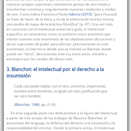
nuestras propias sujeciones, intentamos pensar de otro modo y
transformar continua y singularmente nuestras conductas y modos
de vivir. Como indica Francesco Paolo
Adorno (2010)
: “para Foucault
se trata de hacer de la ética, y no de la elaboración teórica misma,
una piedra de toque de la práctica filosófica” (p. 47). Una vez más,
en contraste con el intelectual universal o guía, el intelectual
específico se caracteriza como un anónimo entre anónimos que
intenta sustraer este anonimato de las objetivaciones discursivas y
de las sujeciones de poder para afirmar, precisamente en este
anonimato, el intersticio donde aún se inventa su libertad, donde
puede ser “otros”, desconocido ante sí y entre otros, extraño y
extranjero por las sendas del deseo vital.
3. Blanchot: el intelectual por el derecho a la
insumisión
Cada uno podía hablar con el otro, anónimo, impersonal,
hombre entre hombres, acogido sin más justificación que
ser otro hombre.
(
Blanchot, 1986
, pp. 9-10)
En esta segunda parte nos dedicaremos a la figura del intelectual
a partir de tres aristas de los trabajos de Maurice Blanchot: el
anonimato del lenguaje, la defensa del derecho a la insumisión y la
responsabilidad del escritor. Desde la primera arista, el intelectual