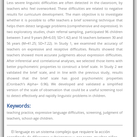
Less severe linguistic difficulties are often detected in the classroom, by
teachers who feel overworked. These difficulties are related to negative
results for curriculum development. The main objective is to investigate
whether it is possible to offer teachers a brief screening technique that
helps them detect language problems (comprehensive and expressive). In
two exploratory studies, chain referral sampling, participated 96 children
between 3 and 9 years (M=6.03; SD=1.42) and 16 teachers between 30 and
56 years (M=41.25; SD=7.22). In Study 1, we examined the accuracy of
teachers on expressive and receptive difficulties. Results showed that
teachers showed more accurate judgments about expression difficulties.
After inferential and correlational analyses, we selected those items with
better psychometric properties to construct a brief scale. In Study 2 we
validated the brief scale, and in line with the previous study, results
showed that the brief scale has good psychometric properties
(Cronbach’s Alpha= 0.96). We developed and validated a simplified
version of the scale of observation that could be a useful screening tool
to detect effectively and rapidly linguistic problems in children.
Keywords:
teaching practice, expressive language difficulties, screening, judgment of
teachers, school-age children.
El lenguaje es un sistema complejo que requiere la acción
coordinada de diferentes subsistemas y, por tanto, muchos niños