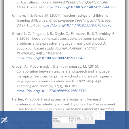
of Australian children.
Applied Research in Quality of Life,
11
(4), 1379-1397.
https://doi.org/10.1007/s11482-015-9443-6
Gilmore, J., & Vance, M. (2007). Teacher ratings of children's
listening difficulties.
Child Language Teaching and Therapy,
23
(2), 133-156.
https://doi.org/10.1177/0265659007073876
Girard, L. C., Pingault, J. B., Doyle, O., Falissard, B., & Tremblay, R.
E. (2016). Developmental associations between conduct
problems and expressive language in early childhood: A
population based study.
Journal of Abnormal Child
Psychology, 44
(6), 1033-1043.
https://doi.org/10.1007/s10802-015-0094-8
Glover, A., McCormack J., & Smith-Tamaray, M. (2015).
Collaboration between teachers and speech and language
therapists: Services for primary school children with speech,
language and communication needs.
Child Language
Teaching and Therapy, 31
(3), 363-382.
https://doi.org/10.1177/0265659015603779
Harlen, V. (2005). Trusting teachers’ judgment: Research
evidence of the reliability and validity of teachers’ assessment
used for summative purposes.
Research Papers in Education,
20
(3), 245-270.
https://doi.org/10.1080/02671520500193744
Hauerwas, L., & Stone, C. A. (2000). Are parents of school-age
children with specific language impairments accurate