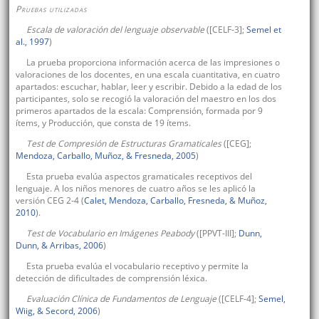
Pruebas utilizadas
Escala de valoración del lenguaje observable
([CELF-3];
Semel et
al., 1997
)
La prueba proporciona información acerca de las impresiones o
valoraciones de los docentes, en una escala cuantitativa, en cuatro
apartados: escuchar, hablar, leer y escribir. Debido a la edad de los
participantes, solo se recogió la valoración del maestro en los dos
primeros apartados de la escala: Comprensión, formada por 9
ítems, y Producción, que consta de 19 ítems.
Test de Compresión de Estructuras Gramaticales
([CEG];
Mendoza, Carballo, Muñoz, & Fresneda, 2005
)
Esta prueba evalúa aspectos gramaticales receptivos del
lenguaje. A los niños menores de cuatro años se les aplicó la
versión CEG 2-4 (
Calet, Mendoza, Carballo, Fresneda, & Muñoz,
2010
).
Test de Vocabulario en Imágenes Peabody
([PPVT-III];
Dunn,
Dunn, & Arribas, 2006
)
Esta prueba evalúa el vocabulario receptivo y permite la
detección de dificultades de comprensión léxica.
Evaluación Clínica de Fundamentos de Lenguaje
([CELF-4];
Semel,
Wiig, & Secord, 2006
)