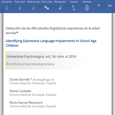
Secciones
Resumen
Referencias
Cómo citar
Búsqueda
Fuente
Idiomas
Detección de las dificultades lingüísticas expresivas en la edad
escolar
*
Identifying Expressive Language Impairments in School Age
Children
Universitas Psychologica
,
vol. 18
, núm. 4
,
2019
Pontificia Universidad Javeriana
a
Dunia
Garrido
duniag@ugr.es
Universidad de Granada
,
España
Gloria
Carballo
Universidad de Granada
,
España
Rocio
Garcia-Retamero
Universidad de Granada
,
España