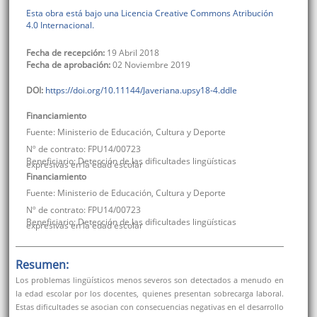
Esta obra está bajo una Licencia Creative Commons Atribución
4.0 Internacional.
Fecha de recepción:
19 Abril 2018
Fecha de aprobación:
02 Noviembre 2019
DOI:
https://doi.org/10.11144/Javeriana.upsy18-4.ddle
Financiamiento
Fuente:
Ministerio de Educación, Cultura y Deporte
Nº de contrato:
FPU14/00723
Beneficiario:
Detección de las dificultades lingüísticas
expresivas en la edad escolar
Financiamiento
Fuente:
Ministerio de Educación, Cultura y Deporte
Nº de contrato:
FPU14/00723
Beneficiario:
Detección de las dificultades lingüísticas
expresivas en la edad escolar
Resumen:
Los problemas lingüísticos menos severos son detectados a menudo en
la edad escolar por los docentes, quienes presentan sobrecarga laboral.
Estas dificultades se asocian con consecuencias negativas en el desarrollo