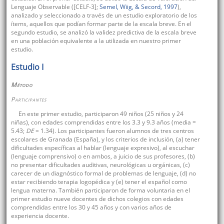
Lenguaje Observable ([CELF-3];
Semel, Wiig, & Secord, 1997
),
analizado y seleccionado a través de un estudio exploratorio de los
ítems, aquellos que podían formar parte de la escala breve. En el
segundo estudio, se analizó la validez predictiva de la escala breve
en una población equivalente a la utilizada en nuestro primer
estudio.
Estudio I
Método
Participantes
En este primer estudio, participaron 49 niños (25 niños y 24
niñas), con edades comprendidas entre los 3.3 y 9.3 años (media =
5.43;
DE
= 1.34). Los participantes fueron alumnos de tres centros
escolares de Granada (España), y los criterios de inclusión, (a) tener
dificultades específicas al hablar (lenguaje expresivo), al escuchar
(lenguaje comprensivo) o en ambos, a juicio de sus profesores, (b)
no presentar dificultades auditivas, neurológicas u orgánicas, (c)
carecer de un diagnóstico formal de problemas de lenguaje, (d) no
estar recibiendo terapia logopédica y (e) tener el español como
lengua materna. También participaron de forma voluntaria en el
primer estudio nueve docentes de dichos colegios con edades
comprendidas entre los 30 y 45 años y con varios años de
experiencia docente.