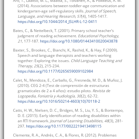
Aro, T., Laakso, M. L., Määttä, S., Tolvanen, A., & Poikkeus, A. M.
(2014). Associations between toddler-age communication and
kindergarten-age self-regulatory skills.
Journal of Speech,
Language, and Hearing Research, 57
(4), 1405-1417.
https://doi.org/10.1044/2014_JSLHR-L-12-0411
Bates, C., & Nettelbeck, T. (2001). Primary school teacher’s
judgment of reading achievement.
Educational Psychology,
21,
177-187.
https://doi.org/10.1080/01443410020043878
Baxter, S., Brookes, C., Bianchi, K., Rashid, K., & Hay, F (2009).
Speech and language therapists and teachers working
together: Exploring the issues.
Child Language Teaching and
Therapy, 25
(2), 215-234.
https://doi.org/10.1177/0265659009102984
Calet, N., Mendoza, E., Carballo, G., Fresneda, M. D., & Muñoz, J.
(2010). CEG 2-4 (Test de comprensión de estructuras
gramaticales de 2 a 4 años): estudio piloto.
Revista de
Logopedia, Foniatría y Audiología, 30
(2), 62-72.
https://doi.org/10.1016/S0214-4603(10)70118-2
Catts, H. W., Nielsen, D. C., Bridges, M. S., Liu, Y. S., & Bontempo,
D. E. (2015). Early identification of reading disabilities within
an RTI framework.
Journal of Learning Disabilities, 48
(3), 281-
297.
https://doi.org/10.1177/0022219413498115
Clemente, R. A., Andrés, C. A., & Flores, R. (2012). Problemas