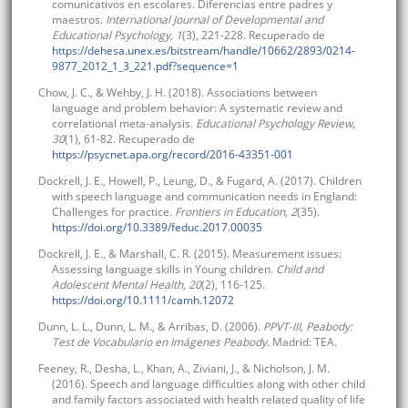
comunicativos en escolares. Diferencias entre padres y
maestros.
International Journal of Developmental and
Educational Psychology, 1
(3), 221-228. Recuperado de
https://dehesa.unex.es/bitstream/handle/10662/2893/0214-
9877_2012_1_3_221.pdf?sequence=1
Chow, J. C., & Wehby, J. H. (2018). Associations between
language and problem behavior: A systematic review and
correlational meta-analysis.
Educational Psychology Review,
30
(1), 61-82. Recuperado de
https://psycnet.apa.org/record/2016-43351-001
Dockrell, J. E., Howell, P., Leung, D., & Fugard, A. (2017). Children
with speech language and communication needs in England:
Challenges for practice.
Frontiers in Education, 2
(35).
https://doi.org/10.3389/feduc.2017.00035
Dockrell, J. E., & Marshall, C. R. (2015). Measurement issues:
Assessing language skills in Young children.
Child and
Adolescent Mental Health, 20
(2), 116-125.
https://doi.org/10.1111/camh.12072
Dunn, L. L., Dunn, L. M., & Arribas, D. (2006).
PPVT-III, Peabody:
Test de Vocabulario en Imágenes Peabody.
Madrid: TEA.
Feeney, R., Desha, L., Khan, A., Ziviani, J., & Nicholson, J. M.
(2016). Speech and language difficulties along with other child
and family factors associated with health related quality of life