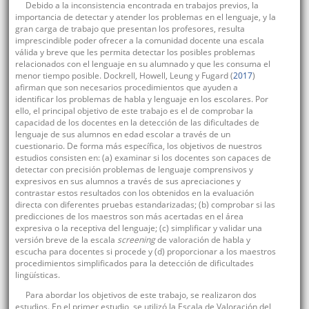
Debido a la inconsistencia encontrada en trabajos previos, la
importancia de detectar y atender los problemas en el lenguaje, y la
gran carga de trabajo que presentan los profesores, resulta
imprescindible poder ofrecer a la comunidad docente una escala
válida y breve que les permita detectar los posibles problemas
relacionados con el lenguaje en su alumnado y que les consuma el
menor tiempo posible. Dockrell, Howell, Leung y Fugard (
2017
)
afirman que son necesarios procedimientos que ayuden a
identificar los problemas de habla y lenguaje en los escolares. Por
ello, el principal objetivo de este trabajo es el de comprobar la
capacidad de los docentes en la detección de las dificultades de
lenguaje de sus alumnos en edad escolar a través de un
cuestionario. De forma más específica, los objetivos de nuestros
estudios consisten en: (a) examinar si los docentes son capaces de
detectar con precisión problemas de lenguaje comprensivos y
expresivos en sus alumnos a través de sus apreciaciones y
contrastar estos resultados con los obtenidos en la evaluación
directa con diferentes pruebas estandarizadas; (b) comprobar si las
predicciones de los maestros son más acertadas en el área
expresiva o la receptiva del lenguaje; (c) simplificar y validar una
versión breve de la escala
screening
de valoración de habla y
escucha para docentes si procede y (d) proporcionar a los maestros
procedimientos simplificados para la detección de dificultades
lingüísticas.
Para abordar los objetivos de este trabajo, se realizaron dos
estudios. En el primer estudio, se utilizó la Escala de Valoración del