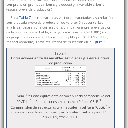
comprensión gramatical ítems y bloques) y la variable criterio
(escala breve de producción).
En la
Tabla 7
, se muestran las variables estudiadas y su relación
con la escala breve de producción de valoración docente. Los
análisis muestran una correlación significativa entre la evaluación
de la producción del habla, el lenguaje expresivo (
p
< 0.001) y el
lenguaje comprensivo (CEG nivel ítem y bloque;
p
= 0.01 y 0.006,
respectivamente). Estos resultados se muestran en la
Figura 3
.
Tabla 7
Correlaciones entre las variables estudiadas y la escala breve
de producción
1
Nota.
= Edad equivalente de vocabulario comprensivo del
2
3
PPVT-III,
= Puntuaciones en percentil (Pc) del CELF,
=
4
Comprensión de estructuras gramaticales nivel ítem (CEG),
=
Comprensión de estructuras gramaticales nivel bloque (CEG),
*
p
< 0.01, **
p
< 0.001.