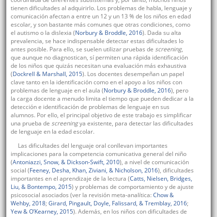
tienen dificultades al adquirirlo. Los problemas de habla, lenguaje y
comunicación afectan a entre un 12 y un 13 % de los niños en edad
escolar, y son bastante más comunes que otras condiciones, como
el autismo o la dislexia (
Norbury & Broddle, 2016
). Dada su alta
prevalencia, se hace indispensable detectar estas dificultades lo
antes posible. Para ello, se suelen utilizar pruebas de
screening
,
que aunque no diagnostican, sí permiten una rápida identificación
de los niños que quizás necesitan una evaluación más exhaustiva
(
Dockrell & Marshall, 2015
). Los docentes desempeñan un papel
clave tanto en la identificación como en el apoyo a los niños con
problemas de lenguaje en el aula (
Norbury & Broddle, 2016
), pero
la carga docente a menudo limita el tiempo que pueden dedicar a la
detección e identificación de problemas de lenguaje en sus
alumnos. Por ello, el principal objetivo de este trabajo es simplificar
una prueba de
screening
ya existente, para detectar las dificultades
de lenguaje en la edad escolar.
Las dificultades del lenguaje oral conllevan importantes
implicaciones para la competencia comunicativa general del niño
(
Antoniazzi, Snow, & Dickson-Swift, 2010
), a nivel de comunicación
social (
Feeney, Desha, Khan, Ziviani, & Nicholson, 2016
), dificultades
importantes en el aprendizaje de la lectura (
Catts, Nielsen, Bridges,
Liu, & Bontempo, 2015
) y problemas de comportamiento y de ajuste
psicosocial asociados (ver la revisión meta-analítica:
Chow &
Wehby, 2018
;
Girard, Pingault, Doyle, Falissard, & Tremblay, 2016
;
Yew & O’Kearney, 2015
). Además, en los niños con dificultades de