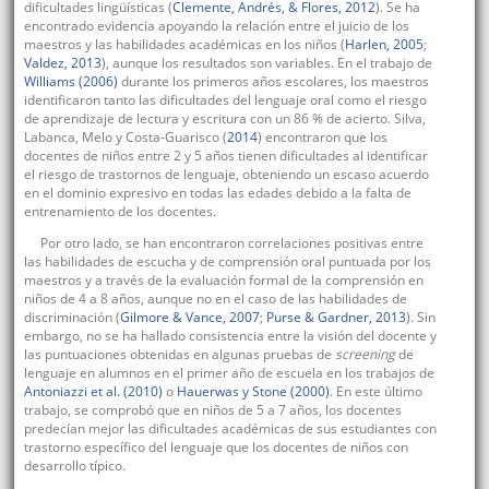
dificultades lingüísticas (
Clemente, Andrés, & Flores, 2012
). Se ha
encontrado evidencia apoyando la relación entre el juicio de los
maestros y las habilidades académicas en los niños (
Harlen, 2005
;
Valdez, 2013
), aunque los resultados son variables. En el trabajo de
Williams (2006)
durante los primeros años escolares, los maestros
identificaron tanto las dificultades del lenguaje oral como el riesgo
de aprendizaje de lectura y escritura con un 86 % de acierto. Silva,
Labanca, Melo y Costa-Guarisco (
2014
) encontraron que los
docentes de niños entre 2 y 5 años tienen dificultades al identificar
el riesgo de trastornos de lenguaje, obteniendo un escaso acuerdo
en el dominio expresivo en todas las edades debido a la falta de
entrenamiento de los docentes.
Por otro lado, se han encontraron correlaciones positivas entre
las habilidades de escucha y de comprensión oral puntuada por los
maestros y a través de la evaluación formal de la comprensión en
niños de 4 a 8 años, aunque no en el caso de las habilidades de
discriminación (
Gilmore & Vance, 2007
;
Purse & Gardner, 2013
). Sin
embargo, no se ha hallado consistencia entre la visión del docente y
las puntuaciones obtenidas en algunas pruebas de
screening
de
lenguaje en alumnos en el primer año de escuela en los trabajos de
Antoniazzi et al. (2010)
o
Hauerwas y Stone (2000)
. En este último
trabajo, se comprobó que en niños de 5 a 7 años, los docentes
predecían mejor las dificultades académicas de sus estudiantes con
trastorno específico del lenguaje que los docentes de niños con
desarrollo típico.