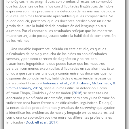
fonológicas ni las pragmáticas con pruebas directas, se comprobó
que los docentes de los niños con dificultades lingüísticas de índole
expresiva son más precisos en la detección de las mismas, debido a
que resultan más fácilmente apreciables que las comprensivas. Se
puede deducir, por tanto, que los docentes predicen con un cierto
grado de ajuste la habilidad de producción del lenguaje en sus
alumnos. Por el contrario, los resultados reflejan que los maestros
muestran un juicio poco ajustado sobre la habilidad de comprensión
de los mismos.
Una variable importante incluida en este estudio, es que las
dificultades de habla y escucha de los niños no son dificultades
severas, y por tanto carecen de diagnóstico y no reciben
tratamiento logopédico, lo que puede hacer que los maestros
perciban con menos exactitud las dificultades en sus alumnos. Esto,
unido a que suele ser una queja común entre los docentes que no
disponen de conocimientos, habilidades o experiencia necesarios
para su identificación (
Antoniazzi et al., 2010
;
Glover, McCormack, &
Smith-Tamaray, 2015
), hace aún más difícil la detección. Como
afirman Thapa, Okalidou y Anastasiadou (
2016
) se necesita una
adecuada y planificada orientación, entrenamiento y una formación
suficiente para hacer frente a las dificultades lingüísticas. De aquí,
la necesidad de procedimientos y pruebas de
screening
que ayuden
a identificar los problemas de habla y lenguaje en los escolares, así
como una colaboración positiva entre los diferentes profesionales
implicados (
Dockrell et al., 2017
).