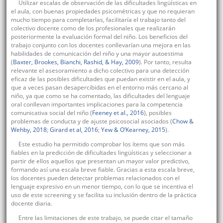
Utilizar escalas de observación de las dificultades lingüísticas en
el aula, con buenas propiedades psicométricas y que no requieran
mucho tiempo para completarlas, facilitaría el trabajo tanto del
colectivo docente como de los profesionales que realizarán
posteriormente la evaluación formal del niño. Los beneficios del
trabajo conjunto con los docentes conllevarían una mejora en las
habilidades de comunicación del niño y una mayor autoestima
(
Baxter, Brookes, Bianchi, Rashid, & Hay, 2009
). Por tanto, resulta
relevante el asesoramiento a dicho colectivo para una detección
eficaz de las posibles dificultades que puedan existir en el aula, y
que a veces pasan desapercibidas en el entorno más cercano al
niño, ya que como se ha comentado, las dificultades del lenguaje
oral conllevan importantes implicaciones para la competencia
comunicativa social del niño (
Feeney et al., 2016
), posibles
problemas de conducta y de ajuste psicosocial asociados (
Chow &
Wehby, 2018
;
Girard et al, 2016
;
Yew & O’Kearney, 2015
).
Este estudio ha permitido comprobar los ítems que son más
fiables en la predicción de dificultades lingüísticas y seleccionar a
partir de ellos aquellos que presentan un mayor valor predictivo,
formando así una escala breve fiable. Gracias a esta escala breve,
los docentes pueden detectar problemas relacionados con el
lenguaje expresivo en un menor tiempo, con lo que se incentiva el
uso de este screening y se facilita su inclusión dentro de la práctica
docente diaria.
Entre las limitaciones de este trabajo, se puede citar el tamaño