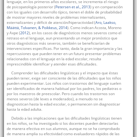
lenguaje, en los primeros años escolares, se incrementa el riesgo
de psicopatología posterior (
Petersen et al., 2013
) y en comparación
con los iguales con desarrollo típico, tienen el doble de probabilidad
de mostrar mayores niveles de problemas internalizantes,
externalizantes y déficit de atención/hiperactividad (
Aro, Laakso,
Määttä, Tolvanen, & Poikkeus, 2014
). Como indican Acosta, Moreno
y Axpe (
2012
), en los casos de diagnósticos menos severos como el
retraso en el lenguaje, aun presentando un mejor pronóstico que
otros diagnósticos más severos, también se beneficiarían de
intervenciones específicas. Por tanto, dada la gran importancia y las
repercusiones que pueden tener en un futuro presentar problemas
relacionados con el lenguaje en la edad escolar, resulta
imprescindible identificar y atender esas dificultades.
Comprender las dificultades lingüísticas y el impacto que éstas
pueden tener, exige ser consciente de las dificultades que los niños
pueden experimentar. Los niños con trastornos del lenguaje suelen
ser identificados de manera habitual por los padres, los pediatras o
por los maestros de preescolar. Pero cuando los trastornos son
menos severos (de leves a moderados), a menudo no se
diagnostican hasta la edad escolar, o permanecen sin diagnosticar
hasta la edad adulta.
Debido a las implicaciones que las dificultades lingüísticas tienen
en los niños, se ha investigado si los docentes pueden detectarlas
de manera efectiva en sus alumnos, aunque no se ha comprobado
de manera amplia su efectividad como evaluadores rápidos de las