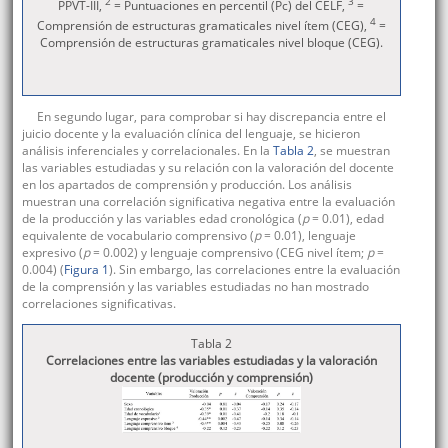
2
3
PPVT-III,
= Puntuaciones en percentil (Pc) del CELF,
=
4
Comprensión de estructuras gramaticales nivel ítem (CEG),
=
Comprensión de estructuras gramaticales nivel bloque (CEG).
En segundo lugar, para comprobar si hay discrepancia entre el
juicio docente y la evaluación clínica del lenguaje, se hicieron
análisis inferenciales y correlacionales. En la
Tabla 2
, se muestran
las variables estudiadas y su relación con la valoración del docente
en los apartados de comprensión y producción. Los análisis
muestran una correlación significativa negativa entre la evaluación
de la producción y las variables edad cronológica (
p
= 0.01), edad
equivalente de vocabulario comprensivo (
p
= 0.01), lenguaje
expresivo (
p
= 0.002) y lenguaje comprensivo (CEG nivel ítem;
p
=
0.004) (
Figura 1
). Sin embargo, las correlaciones entre la evaluación
de la comprensión y las variables estudiadas no han mostrado
correlaciones significativas.
Tabla 2
Correlaciones entre las variables estudiadas y la valoración
docente (producción y comprensión)