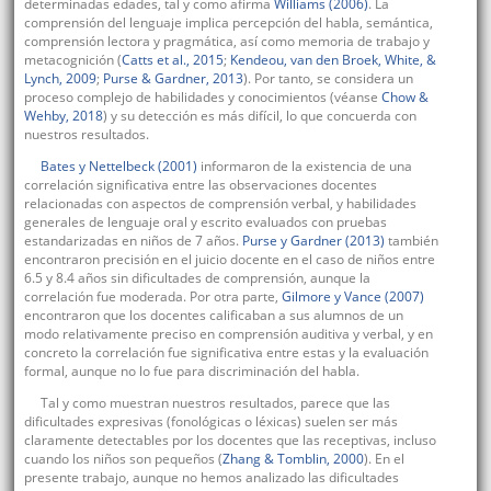
determinadas edades, tal y como afirma
Williams (2006)
. La
comprensión del lenguaje implica percepción del habla, semántica,
comprensión lectora y pragmática, así como memoria de trabajo y
metacognición (
Catts et al., 2015
;
Kendeou, van den Broek, White, &
Lynch, 2009
;
Purse & Gardner, 2013
). Por tanto, se considera un
proceso complejo de habilidades y conocimientos (véanse
Chow &
Wehby, 2018
) y su detección es más difícil, lo que concuerda con
nuestros resultados.
Bates y Nettelbeck (2001)
informaron de la existencia de una
correlación significativa entre las observaciones docentes
relacionadas con aspectos de comprensión verbal, y habilidades
generales de lenguaje oral y escrito evaluados con pruebas
estandarizadas en niños de 7 años.
Purse y Gardner (2013)
también
encontraron precisión en el juicio docente en el caso de niños entre
6.5 y 8.4 años sin dificultades de comprensión, aunque la
correlación fue moderada. Por otra parte,
Gilmore y Vance (2007)
encontraron que los docentes calificaban a sus alumnos de un
modo relativamente preciso en comprensión auditiva y verbal, y en
concreto la correlación fue significativa entre estas y la evaluación
formal, aunque no lo fue para discriminación del habla.
Tal y como muestran nuestros resultados, parece que las
dificultades expresivas (fonológicas o léxicas) suelen ser más
claramente detectables por los docentes que las receptivas, incluso
cuando los niños son pequeños (
Zhang & Tomblin, 2000
). En el
presente trabajo, aunque no hemos analizado las dificultades