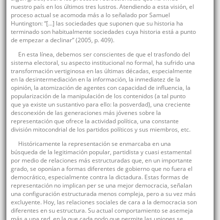
nuestro país en los últimos tres lustros. Atendiendo a esta visión, el
proceso actual se acomoda más a lo señalado por Samuel
Huntington: “[…] las sociedades que suponen que su historia ha
terminado son habitualmente sociedades cuya historia está a punto
de empezar a declinar” (2005, p. 409).
En esta línea, debemos ser conscientes de que el trasfondo del
sistema electoral, su aspecto institucional no formal, ha sufrido una
transformación vertiginosa en las últimas décadas, especialmente
en la desintermediación en la información, la inmediatez de la
opinión, la atomización de agentes con capacidad de influencia, la
popularización de la manipulación de los contenidos (a tal punto
que ya existe un sustantivo para ello: la posverdad), una creciente
desconexión de las generaciones más jóvenes sobre la
representación que ofrece la actividad política, una constante
división mitocondrial de los partidos políticos y sus miembros, etc.
Históricamente la representación se enmarcaba en una
búsqueda de la legitimación popular, partidista y cuasi estamental
por medio de relaciones más estructuradas que, en un importante
grado, se oponían a formas diferentes de gobierno que no fuera el
democrático, especialmente contra la dictadura. Estas formas de
representación no implican per se una mejor democracia, señalan
una configuración estructurada menos compleja, pero a su vez más
excluyente. Hoy, las relaciones sociales de cara a la democracia son
diferentes en su estructura. Su actual comportamiento se asemeja
más a una red, en la que cada nodo que permite las uniones se