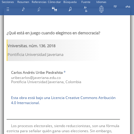
Secciones
Resumen
Referencias
Cómo citar
Búsqueda
Fuente
Idiomas
¿Qué está en juego cuando elegimos en democracia?
Vniversitas
,
núm. 136
,
2018
Pontificia Universidad Javeriana
a
Carlos Andrés
Uribe Piedrahita
uribecarlos@javeriana.edu.co
Pontificia Universidad Javeriana
,
Colombia
Esta obra está bajo una Licencia Creative Commons Atribución
4.0 Internacional.
Los procesos electorales, siendo reduccionistas, son una fórmula
estricta para señalar quién gana unas elecciones. Sin embargo,