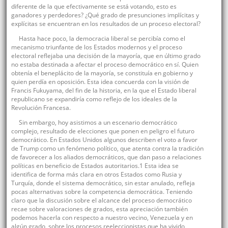
diferente de la que efectivamente se está votando, esto es
ganadores y perdedores? ¿Qué grado de presunciones implícitas y
explícitas se encuentran en los resultados de un proceso electoral?
Hasta hace poco, la democracia liberal se percibía como el
mecanismo triunfante de los Estados modernos y el proceso
electoral reflejaba una decisión de la mayoría, que en último grado
no estaba destinada a afectar el proceso democrático en sí. Quien
obtenía el beneplácito de la mayoría, se constituía en gobierno y
quien perdía en oposición. Esta idea concuerda con la visión de
Francis Fukuyama, del fin de la historia, en la que el Estado liberal
republicano se expandiría como reflejo de los ideales de la
Revolución Francesa.
Sin embargo, hoy asistimos a un escenario democrático
complejo, resultado de elecciones que ponen en peligro el futuro
democrático. En Estados Unidos algunos describen el voto a favor
de Trump como un fenómeno político, que atenta contra la tradición
de favorecer a los aliados democráticos, que dan paso a relaciones
políticas en beneficio de Estados autoritarios.1 Esta idea se
identifica de forma más clara en otros Estados como Rusia y
Turquía, donde el sistema democrático, sin estar anulado, refleja
pocas alternativas sobre la competencia democrática. Teniendo
claro que la discusión sobre el alcance del proceso democrático
recae sobre valoraciones de grados, esta apreciación también
podemos hacerla con respecto a nuestro vecino, Venezuela y en
algún grado, sobre los procesos reeleccionistas que ha vivido