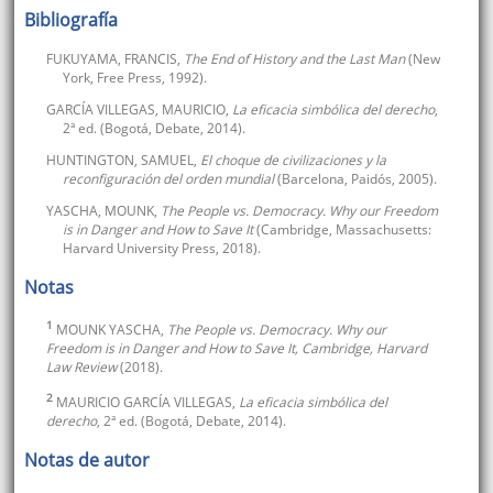
Bibliografía
FUKUYAMA, FRANCIS,
The End of History and the Last Man
(New
York, Free Press, 1992).
GARCÍA VILLEGAS, MAURICIO,
La eficacia simbólica del derecho
,
2ª ed. (Bogotá, Debate, 2014).
HUNTINGTON, SAMUEL,
El choque de civilizaciones y la
reconfiguración del orden mundial
(Barcelona, Paidós, 2005).
YASCHA, MOUNK,
The People vs. Democracy. Why our Freedom
is in Danger and How to Save It
(Cambridge, Massachusetts:
Harvard University Press, 2018).
Notas
1
MOUNK YASCHA,
The People vs. Democracy. Why our
Freedom is in Danger and How to Save It, Cambridge, Harvard
Law Review
(2018).
2
MAURICIO GARCÍA VILLEGAS,
La eficacia simbólica del
derecho
, 2ª ed. (Bogotá, Debate, 2014).
Notas de autor