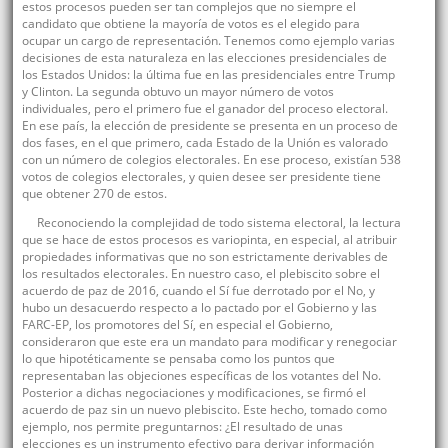
estos procesos pueden ser tan complejos que no siempre el
candidato que obtiene la mayoría de votos es el elegido para
ocupar un cargo de representación. Tenemos como ejemplo varias
decisiones de esta naturaleza en las elecciones presidenciales de
los Estados Unidos: la última fue en las presidenciales entre Trump
y Clinton. La segunda obtuvo un mayor número de votos
individuales, pero el primero fue el ganador del proceso electoral.
En ese país, la elección de presidente se presenta en un proceso de
dos fases, en el que primero, cada Estado de la Unión es valorado
con un número de colegios electorales. En ese proceso, existían 538
votos de colegios electorales, y quien desee ser presidente tiene
que obtener 270 de estos.
Reconociendo la complejidad de todo sistema electoral, la lectura
que se hace de estos procesos es variopinta, en especial, al atribuir
propiedades informativas que no son estrictamente derivables de
los resultados electorales. En nuestro caso, el plebiscito sobre el
acuerdo de paz de 2016, cuando el Sí fue derrotado por el No, y
hubo un desacuerdo respecto a lo pactado por el Gobierno y las
FARC-EP, los promotores del Sí, en especial el Gobierno,
consideraron que este era un mandato para modificar y renegociar
lo que hipotéticamente se pensaba como los puntos que
representaban las objeciones específicas de los votantes del No.
Posterior a dichas negociaciones y modificaciones, se firmó el
acuerdo de paz sin un nuevo plebiscito. Este hecho, tomado como
ejemplo, nos permite preguntarnos: ¿El resultado de unas
elecciones es un instrumento efectivo para derivar información