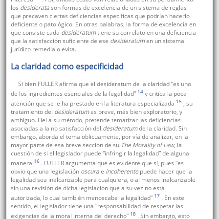
los
desiderata
son formas de excelencia de un sistema de reglas
que precaven ciertas deficiencias específicas que podrían hacerlo
deficiente o patológico. En otras palabras, la forma de excelencia en
que consiste cada
desideratum
tiene su correlato en una deficiencia
que la satisfacción suficiente de ese
desideratum
en un sistema
jurídico remedia o evita.
La claridad como especificidad
Si bien FULLER afirma que el desideratum de la claridad “es uno
14
de los ingredientes esenciales de la legalidad”
y critica la poca
15
atención que se le ha prestado en la literatura especializada
, su
tratamiento del
desideratum
es breve, más bien exploratorio, y
ambiguo. Fiel a su método, pretende tematizar las deficiencias
asociadas a la no satisfacción del
desideratum
de la claridad. Sin
embargo, aborda el tema oblicuamente, por vía de analizar, en la
mayor parte de esa breve sección de su
The Morality of Law
, la
cuestión de si el legislador puede “infringir la legalidad” de alguna
16
manera
. FULLER argumenta que es evidente que sí, pues “es
obvio que una legislación
oscura
e
incoherente
puede hacer que la
legalidad sea inalcanzable para cualquiera, o al menos inalcanzable
sin una revisión de dicha legislación que a su vez no está
17
autorizada, lo cual también menoscaba la legalidad”
. En este
sentido, el legislador tiene una “responsabilidad de respetar las
18
exigencias de la moral interna del derecho”
. Sin embargo, esto