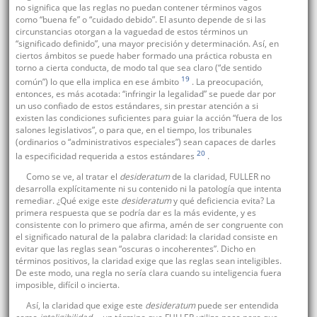
no significa que las reglas no puedan contener términos vagos
como “buena fe” o “cuidado debido”. El asunto depende de si las
circunstancias otorgan a la vaguedad de estos términos un
“significado definido”, una mayor precisión y determinación. Así, en
ciertos ámbitos se puede haber formado una práctica robusta en
torno a cierta conducta, de modo tal que sea claro (“de sentido
19
común”) lo que ella implica en ese ámbito
. La preocupación,
entonces, es más acotada: “infringir la legalidad” se puede dar por
un uso confiado de estos estándares, sin prestar atención a si
existen las condiciones suficientes para guiar la acción “fuera de los
salones legislativos”, o para que, en el tiempo, los tribunales
(ordinarios o “administrativos especiales”) sean capaces de darles
20
la especificidad requerida a estos estándares
.
Como se ve, al tratar el
desideratum
de la claridad, FULLER no
desarrolla explícitamente ni su contenido ni la patología que intenta
remediar. ¿Qué exige este
desideratum
y qué deficiencia evita? La
primera respuesta que se podría dar es la más evidente, y es
consistente con lo primero que afirma, amén de ser congruente con
el significado natural de la palabra claridad: la claridad consiste en
evitar que las reglas sean “oscuras o incoherentes”. Dicho en
términos positivos, la claridad exige que las reglas sean inteligibles.
De este modo, una regla no sería clara cuando su inteligencia fuera
imposible, difícil o incierta.
Así, la claridad que exige este
desideratum
puede ser entendida