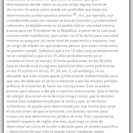
directamente decide sobre un asunto tenga alguna forma de
discreción. En estos casos puede ser preferible que haya una
33
determinación jurídica-positiva anterior
. Así, por ejemplo, aun
considerando todas las razones prácticas (morales y prudenciales)
relevantes, probablemente no se podría indicar una edad mínima
exacta para ser Presidente de la República, a partir de la cual esas
razones estén satisfechas, pero antes no. Si la razón para una edad
mínima es asegurar un cierto nivel de experiencia y madurez, hay
un rango de edades en que podemos pensar que estas condiciones
se pueden cumplir. Sabemos que a los 12 años muy probablemente
no se cumplirían y que a los 70 años probablemente ya se
cumplieron hace un tiempo. El límite podría estar en los 30 años
(que es donde está en algunos países) tan bien como podría estar
en los 35 (como en otros), 31, 34, etc. Y, sin embargo, no es
deseable que este asunto quede jurídicamente indeterminado para
que sea decidido por el servicio electoral o por los mismos partidos
políticos al momento de hacer las inscripciones. Esto se podría
prestar para abusos o dar pie a reyertas innecesarias. Que el hecho
de otorgar discreción en la decisión traiga costos, que la decisión
misma esté subdeterminada por la razón y que, en términos
sustantivos, no queda peor determinado por una norma que zanje
el asunto antes de que se presente, son buenas razones para
contar con una determinación jurídica de este. Esto, nuevamente,
también requiere de reglas precisas, pues aquí se trata de
determinar un curso de acción o decisión para un asunto específico
—determinación que solo se puede lograr mediante reglas