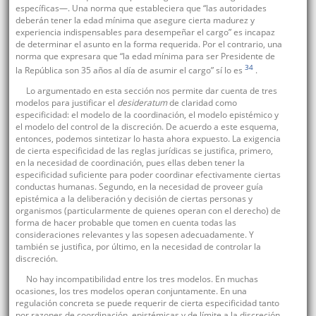
específicas—. Una norma que estableciera que “las autoridades
deberán tener la edad mínima que asegure cierta madurez y
experiencia indispensables para desempeñar el cargo” es incapaz
de determinar el asunto en la forma requerida. Por el contrario, una
norma que expresara que “la edad mínima para ser Presidente de
34
la República son 35 años al día de asumir el cargo” sí lo es
.
Lo argumentado en esta sección nos permite dar cuenta de tres
modelos para justificar el
desideratum
de claridad como
especificidad: el modelo de la coordinación, el modelo epistémico y
el modelo del control de la discreción. De acuerdo a este esquema,
entonces, podemos sintetizar lo hasta ahora expuesto. La exigencia
de cierta especificidad de las reglas jurídicas se justifica, primero,
en la necesidad de coordinación, pues ellas deben tener la
especificidad suficiente para poder coordinar efectivamente ciertas
conductas humanas. Segundo, en la necesidad de proveer guía
epistémica a la deliberación y decisión de ciertas personas y
organismos (particularmente de quienes operan con el derecho) de
forma de hacer probable que tomen en cuenta todas las
consideraciones relevantes y las sopesen adecuadamente. Y
también se justifica, por último, en la necesidad de controlar la
discreción.
No hay incompatibilidad entre los tres modelos. En muchas
ocasiones, los tres modelos operan conjuntamente. En una
regulación concreta se puede requerir de cierta especificidad tanto
por razones de coordinación, epistémicas y de límite a la discreción,