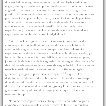
de claridad no se agotan en problemas de inteligibilidad de las
reglas, sino que también se presentan bajo la forma de la excesiva
vaguedad. En ambos casos, los destinatarios de las reglas no
pueden desprender de ellas cómo ordenar su conducta: en un caso,
porque es incomprensible; en otro, por no indicar con la precisión
suficiente la ordenación de la conducta deseada. Es relevante
entonces tener presente la dimensión de la claridad como
especificidad, toda vez que ilustra una deficiencia adicional, no
capturada por la claridad como inteligibilidad.
Asimismo, las exigencias sistémicas asociadas a la claridad
como especificidad reflejan otras dos deficiencias: la falta de
cantidad de reglas suficientes como para ordenar el amplio
espectro de conductas humanas que el derecho desea regular, y su
falta de diferenciación. Ambas deficiencias son relevantes, pues,
junto con la deficiencia de la vaguedad de las reglas, dan una visión
de conjunto de un potencial sistema de reglas fallido. Un sistema tal
estaría constituido exclusivamente por un puñado de reglas
38
generales y vagas (o principios, si se quiere
), que aplican a
distintas áreas de la conducta humana. De tal modo, será incapaz
de ordenar adecuadamente la conducta humana sobre la base del
derecho. Será incapaz de coordinar, guiar y limitar la discreción en
grado suficiente y al nivel de complejidad en que el derecho
usualmente opera.
Nada de esto implica, por cierto, que no pueda haber algo así
como “principios generales del derecho”. De hecho, en muchos