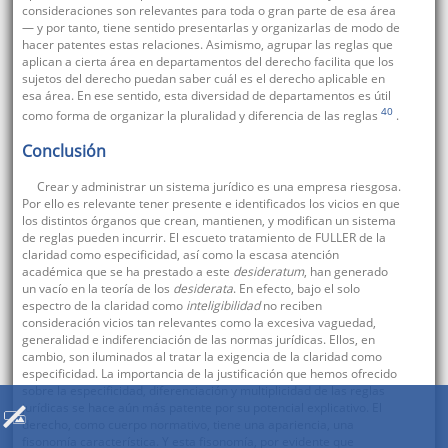
consideraciones son relevantes para toda o gran parte de esa área
— y por tanto, tiene sentido presentarlas y organizarlas de modo de
hacer patentes estas relaciones. Asimismo, agrupar las reglas que
aplican a cierta área en departamentos del derecho facilita que los
sujetos del derecho puedan saber cuál es el derecho aplicable en
esa área. En ese sentido, esta diversidad de departamentos es útil
40
como forma de organizar la pluralidad y diferencia de las reglas
.
Conclusión
Crear y administrar un sistema jurídico es una empresa riesgosa.
Por ello es relevante tener presente e identificados los vicios en que
los distintos órganos que crean, mantienen, y modifican un sistema
de reglas pueden incurrir. El escueto tratamiento de FULLER de la
claridad como especificidad, así como la escasa atención
académica que se ha prestado a este
desideratum
, han generado
un vacío en la teoría de los
desiderata
. En efecto, bajo el solo
espectro de la claridad como
inteligibilidad
no reciben
consideración vicios tan relevantes como la excesiva vaguedad,
generalidad e indiferenciación de las normas jurídicas. Ellos, en
cambio, son iluminados al tratar la exigencia de la claridad como
especificidad. La importancia de la justificación que hemos ofrecido
sobre la especificidad, diferenciación y multiplicidad de las reglas
jurídicas se hace aún más patente por su potencial explicativo. El
derecho, como cuerpo normativo, tiene una apariencia, una
fisonomía característica. Y esta fisonomía, por evidente que