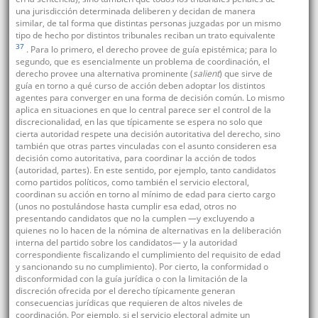
una jurisdicción determinada deliberen y decidan de manera
similar, de tal forma que distintas personas juzgadas por un mismo
tipo de hecho por distintos tribunales reciban un trato equivalente
37
. Para lo primero, el derecho provee de guía epistémica; para lo
segundo, que es esencialmente un problema de coordinación, el
derecho provee una alternativa prominente (
salient
) que sirve de
guía en torno a qué curso de acción deben adoptar los distintos
agentes para converger en una forma de decisión común. Lo mismo
aplica en situaciones en que lo central parece ser el control de la
discrecionalidad, en las que típicamente se espera no solo que
cierta autoridad respete una decisión autoritativa del derecho, sino
también que otras partes vinculadas con el asunto consideren esa
decisión como autoritativa, para coordinar la acción de todos
(autoridad, partes). En este sentido, por ejemplo, tanto candidatos
como partidos políticos, como también el servicio electoral,
coordinan su acción en torno al mínimo de edad para cierto cargo
(unos no postulándose hasta cumplir esa edad, otros no
presentando candidatos que no la cumplen —y excluyendo a
quienes no lo hacen de la nómina de alternativas en la deliberación
interna del partido sobre los candidatos— y la autoridad
correspondiente fiscalizando el cumplimiento del requisito de edad
y sancionando su no cumplimiento). Por cierto, la conformidad o
disconformidad con la guía jurídica o con la limitación de la
discreción ofrecida por el derecho típicamente generan
consecuencias jurídicas que requieren de altos niveles de
coordinación. Por ejemplo, si el servicio electoral admite un