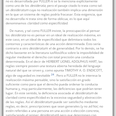
no es desarrollada por FULLER ni se la menciona explícitamente
como uno de los
desiderata
, pero el pasaje citado lo trata como tal:
un
desideratum
cuya no realización también implica una dimensión
en la que un sistema de reglas podría fracasar. Esta exigencia, que
no desarrolla ni trata sino de forma oblicua, es lo que aquí
denominamos
claridad como especificidad
.
De nuevo, y tal como FULLER insiste, la preocupación al pensar
los
desiderata
no es pensar en un ideal de realización máxima, en
este caso, en un ideal de especificidad que delimitara todos los
contornos y características de una acción determinada. Esto sería
contrario a otro
desideratum
: el de generalidad. Por lo demás, se ha
dicho bastante en la literatura iusfilosófica sobre la imposibilidad de
regular mediante el derecho con total precisión una conducta
determinada. En el decir de HERBERT LIONEL ADOLPHUS HART, las
reglas siempre poseen una textura abierta heredada del lenguaje
natural del que se sirven y, como apunta TIMOTHY A. O. ENDICOTT,
24
algo de vaguedad es inevitable
. Pero a FULLER no le interesa la
realización máxima pensable, sino la satisfacción en grado
suficiente como para que el derecho pueda ordenar la conducta
humana y, muy particularmente, las deficiencias que podrían tener
lugar. En este sentido, la deficiencia asociada al
desideratum
de
claridad como especificidad es la excesiva vaguedad y abstracción
de las reglas. Así el
desideratum
puede ser satisfecho mediante
reglas, es decir, prescripciones que sean generales (y no
ad hoc
; no
estén referidas a una persona en una acción o elección concreta,
satisfaciendo el primer
desideratum
) pero que determinen con