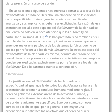
cierta precisión un curso de acción.
En las secciones siguientes nos interesa aportar a la teoría de los
desiderata
del Estado de Derecho una elaboración de la claridad
como especificidad. Esta exigencia requiere ser justificada,
analizada y sus implicancias deben ser explicitadas. La razón de esa
atención especial a este aspecto del
desideratum
de la claridad se
encuentra no solo en la poca atención que los autores (y en
25
particular el mismo FULLER)
le han prestado, sino también en su
complejidad y relevancia. En efecto, iluminar este asunto permite
entender mejor una patología de los sistemas jurídicos que no se
explica por referencia a los demás
desiderata
(u otros aspectos del
desideratum
de la claridad). Asimismo, permite dar razón de por
qué el derecho se presenta con ciertas características que tampoco
pueden ser explicadas exclusivamente por referencia a los demás
desiderata
. De ello daremos cuenta a continuación.
Especificidad
La justificación del
desideratum
de la claridad como
especificidad, al igual que la de todos los
desiderata
, se halla en la
pretensión de ordenar la conducta humana mediante reglas. El
derecho gobierna extensas áreas de la actividad humana, y
ordenarla efectivamente exige la capacidad de someterla a cursos
de acción relativamente específicos. Esto por cuanto son esos
cursos de acción los que, por lo general, constituyen una
ordenación que satisface los objetivos que el derecho quiere