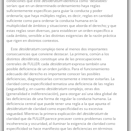
condiciones que este
desideratum
identifica como “deseables”
serían: que en un determinado ordenamiento haya reglas
suficientemente específicas para guiar la conducta y poder
ordenarla; que haya múltiples reglas, es decir, reglas en cantidad
suficiente como para ordenar la conducta humana en la
multiplicidad de ámbitos y situaciones que aborda el derecho; y que
estas reglas sean diversas, para establecer un orden específico a
cada ámbito, sensible a las distintas exigencias de la razón práctica
que rigen en distintos contextos.
Este
desideratum
complejo tiene al menos dos importantes
consecuencias que conviene destacar. La primera, común a los
distintos
desiderata
, constituye una de las preocupaciones
centrales de FULLER: cada
desideratum
expresa también una
posible deficiencia de un orden jurídico. Para el funcionamiento
adecuado del derecho es importante conocer las posibles
deficiencias, diagnosticarlas correctamente e intentar evitarlas. La
claridad como especificidad tematiza una deficiencia de las reglas
(vaguedad) y, en cuanto
desideratum
complejo, otras dos
(generalidad e indiferenciación), para otorgar así una idea global de
las deficiencias de una forma de regular la conducta humana. La
deficiencia central que puede tener una regla a la que apunta el
desideratum
de claridad como especificidad es su excesiva
vaguedad. Mientras la primera explicación del
desideratum
de
claridad que da FULLER parece precaver contra problemas como la
incoherencia y oscuridad, al iluminar la exigencia de claridad como
especificidad se hace manifiesto que las deficiencias en términos