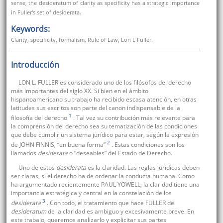
sense, the desideratum of clarity as specificity has a strategic importance
in Fuller's set of desiderata.
Keywords:
Clarity, specificity, formalism, Rule of Law, Lon L Fuller.
Introducción
LON L. FULLER es considerado uno de los filósofos del derecho
más importantes del siglo XX. Si bien en el ámbito
hispanoamericano su trabajo ha recibido escasa atención, en otras
latitudes sus escritos son parte del canon indispensable de la
1
filosofía del derecho
. Tal vez su contribución más relevante para
la comprensión del derecho sea su tematización de las condiciones
que debe cumplir un sistema jurídico para estar, según la expresión
2
de JOHN FINNIS, “en buena forma”
. Estas condiciones son los
llamados
desiderata
o “deseables” del Estado de Derecho.
Uno de estos
desiderata
es la claridad. Las reglas jurídicas deben
ser claras, si el derecho ha de ordenar la conducta humana. Como
ha argumentado recientemente PAUL YOWELL, la claridad tiene una
importancia estratégica y central en la constelación de los
3
desiderata
. Con todo, el tratamiento que hace FULLER del
desideratum
de la claridad es ambiguo y excesivamente breve. En
este trabajo, queremos analizarlo y explicitar sus partes