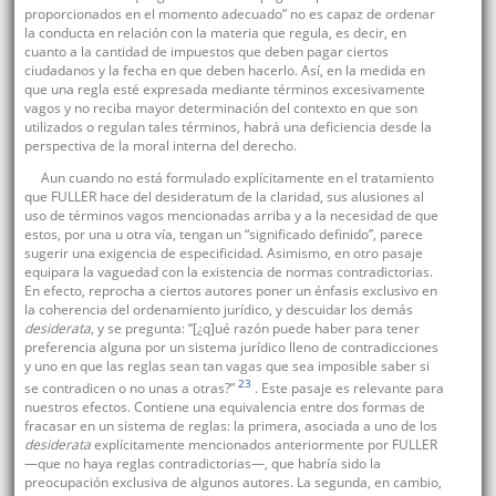
proporcionados en el momento adecuado” no es capaz de ordenar
la conducta en relación con la materia que regula, es decir, en
cuanto a la cantidad de impuestos que deben pagar ciertos
ciudadanos y la fecha en que deben hacerlo. Así, en la medida en
que una regla esté expresada mediante términos excesivamente
vagos y no reciba mayor determinación del contexto en que son
utilizados o regulan tales términos, habrá una deficiencia desde la
perspectiva de la moral interna del derecho.
Aun cuando no está formulado explícitamente en el tratamiento
que FULLER hace del desideratum de la claridad, sus alusiones al
uso de términos vagos mencionadas arriba y a la necesidad de que
estos, por una u otra vía, tengan un “significado definido”, parece
sugerir una exigencia de especificidad. Asimismo, en otro pasaje
equipara la vaguedad con la existencia de normas contradictorias.
En efecto, reprocha a ciertos autores poner un énfasis exclusivo en
la coherencia del ordenamiento jurídico, y descuidar los demás
desiderata
, y se pregunta: “[¿q]ué razón puede haber para tener
preferencia alguna por un sistema jurídico lleno de contradicciones
y uno en que las reglas sean tan vagas que sea imposible saber si
23
se contradicen o no unas a otras?”
. Este pasaje es relevante para
nuestros efectos. Contiene una equivalencia entre dos formas de
fracasar en un sistema de reglas: la primera, asociada a uno de los
desiderata
explícitamente mencionados anteriormente por FULLER
—que no haya reglas contradictorias—, que habría sido la
preocupación exclusiva de algunos autores. La segunda, en cambio,