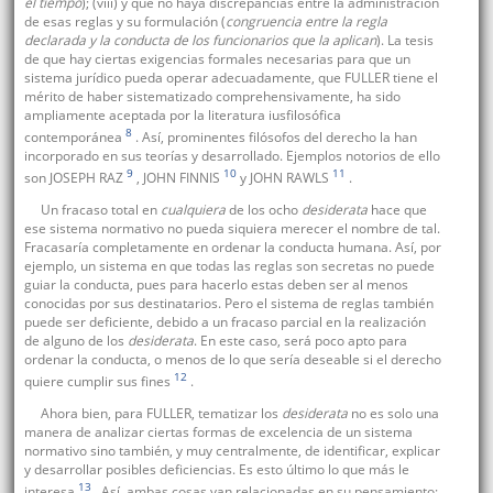
el tiempo
); (viii) y que no haya discrepancias entre la administración
de esas reglas y su formulación (
congruencia entre la regla
declarada y la conducta de los funcionarios que la aplican
). La tesis
de que hay ciertas exigencias formales necesarias para que un
sistema jurídico pueda operar adecuadamente, que FULLER tiene el
mérito de haber sistematizado comprehensivamente, ha sido
ampliamente aceptada por la literatura iusfilosófica
8
contemporánea
. Así, prominentes filósofos del derecho la han
incorporado en sus teorías y desarrollado. Ejemplos notorios de ello
9
10
11
son JOSEPH RAZ
, JOHN FINNIS
y JOHN RAWLS
.
Un fracaso total en
cualquiera
de los ocho
desiderata
hace que
ese sistema normativo no pueda siquiera merecer el nombre de tal.
Fracasaría completamente en ordenar la conducta humana. Así, por
ejemplo, un sistema en que todas las reglas son secretas no puede
guiar la conducta, pues para hacerlo estas deben ser al menos
conocidas por sus destinatarios. Pero el sistema de reglas también
puede ser deficiente, debido a un fracaso parcial en la realización
de alguno de los
desiderata
. En este caso, será poco apto para
ordenar la conducta, o menos de lo que sería deseable si el derecho
12
quiere cumplir sus fines
.
Ahora bien, para FULLER, tematizar los
desiderata
no es solo una
manera de analizar ciertas formas de excelencia de un sistema
normativo sino también, y muy centralmente, de identificar, explicar
y desarrollar posibles deficiencias. Es esto último lo que más le
13
interesa
. Así, ambas cosas van relacionadas en su pensamiento: