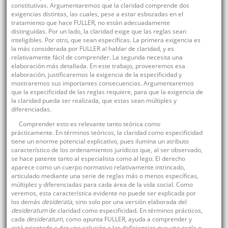
constitutivas. Argumentaremos que la claridad comprende dos
exigencias distintas, las cuales, pese a estar esbozadas en el
tratamiento que hace FULLER, no están adecuadamente
distinguidas. Por un lado, la claridad exige que las reglas sean
inteligibles. Por otro, que sean específicas. La primera exigencia es
la más considerada por FULLER al hablar de claridad, y es
relativamente fácil de comprender. La segunda necesita una
elaboración más detallada. En este trabajo, proveeremos esa
elaboración, justificaremos la exigencia de la especificidad y
mostraremos sus importantes consecuencias. Argumentaremos
que la especificidad de las reglas requiere, para que la exigencia de
la claridad pueda ser realizada, que estas sean múltiples y
diferenciadas.
Comprender esto es relevante tanto teórica como
prácticamente. En términos teóricos, la claridad como especificidad
tiene un enorme potencial explicativo, pues ilumina un atributo
característico de los ordenamientos jurídicos que, al ser observado,
se hace patente tanto al especialista como al lego. El derecho
aparece como un cuerpo normativo relativamente intrincado,
articulado mediante una serie de reglas más o menos específicas,
múltiples y diferenciadas para cada área de la vida social. Como
veremos, esta característica evidente no puede ser explicada por
los demás
desiderata
, sino solo por una versión elaborada del
desideratum
de claridad como especificidad. En términos prácticos,
cada
desideratum
, como apunta FULLER, ayuda a comprender y
está orientado a dar una solución a las deficiencias que una regla o