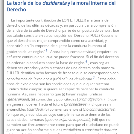
La teoría de los
desiderata
y la moral interna del
Derecho
La importante contribución de LON L. FULLER a la teoría del
derecho de las últimas décadas y, en particular, a la comprensión
de la idea de Estado de Derecho, parte de un postulado central. Ese
postulado consiste en su concepción del Derecho. FULLER sostiene
que el derecho es mejor comprendido como una actividad, y
consistiría en “la empresa de sujetar la conducta humana al
5
gobierno de las reglas”
. Ahora bien, como actividad, requiere un
esfuerzo continuo en el cual se puede fracasar. Si el fin del derecho
6
es ordenar la conducta sobre la base de reglas
, esas reglas
deben ser creadas y administradas de una determinada manera.
FULLER identifica ocho formas de fracaso que se corresponden con
7
ocho formas de “excelencia jurídica”: los
desiderata
. Estos ocho
tipos de excelencia son las condiciones que cualquier sistema
jurídico debe cumplir, si quiere ser capaz de ordenar la conducta
humana. Así, será necesario que (i) hayan reglas jurídicas
(
generalidad
); (ii) conocidas y publicitadas (
promulgación
); (iii) que,
en general, operen hacia el futuro (
prospectivas
); (iv) que sean
entendibles (
claridad
); (v) coherentes entre sí (
no contradictorias
);
(vi) que exijan conductas cuyo cumplimiento esté dentro de las
capacidades humanas (
que no exijan lo imposible
); (vii) que no
cambien tan frecuentemente como para que el ciudadano no pueda
guiar su acción conforme a ellas (
estabilidad o constancia durante