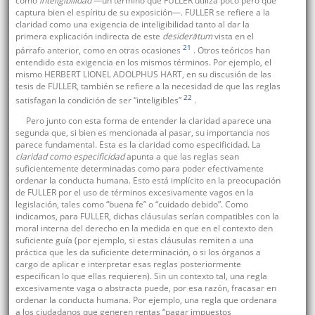
como
inteligibilidad
—un término que FULLER utiliza poco pero que
captura bien el espíritu de su exposición—. FULLER se refiere a la
claridad como una exigencia de inteligibilidad tanto al dar la
primera explicación indirecta de este
desiderātum
vista en el
21
párrafo anterior, como en otras ocasiones
. Otros teóricos han
entendido esta exigencia en los mismos términos. Por ejemplo, el
mismo HERBERT LIONEL ADOLPHUS HART, en su discusión de las
tesis de FULLER, también se refiere a la necesidad de que las reglas
22
satisfagan la condición de ser “inteligibles”
.
Pero junto con esta forma de entender la claridad aparece una
segunda que, si bien es mencionada al pasar, su importancia nos
parece fundamental. Esta es la claridad como especificidad. La
claridad como especificidad
apunta a que las reglas sean
suficientemente determinadas como para poder efectivamente
ordenar la conducta humana. Esto está implícito en la preocupación
de FULLER por el uso de términos excesivamente vagos en la
legislación, tales como “buena fe” o “cuidado debido”. Como
indicamos, para FULLER, dichas cláusulas serían compatibles con la
moral interna del derecho en la medida en que en el contexto den
suficiente guía (por ejemplo, si estas cláusulas remiten a una
práctica que les da suficiente determinación, o si los órganos a
cargo de aplicar e interpretar esas reglas posteriormente
especifican lo que ellas requieren). Sin un contexto tal, una regla
excesivamente vaga o abstracta puede, por esa razón, fracasar en
ordenar la conducta humana. Por ejemplo, una regla que ordenara
a los ciudadanos que generen rentas “pagar impuestos