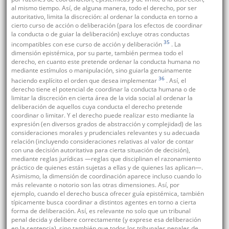
al mismo tiempo. Así, de alguna manera, todo el derecho, por ser
autoritativo, limita la discreción: al ordenar la conducta en torno a
cierto curso de acción o deliberación (para los efectos de coordinar
la conducta o de guiar la deliberación) excluye otras conductas
35
incompatibles con ese curso de acción y deliberación
. La
dimensión epistémica, por su parte, también permea todo el
derecho, en cuanto este pretende ordenar la conducta humana no
mediante estímulos o manipulación, sino guiarla genuinamente
36
haciendo explícito el orden que desea implementar
. Así, el
derecho tiene el potencial de coordinar la conducta humana o de
limitar la discreción en cierta área de la vida social al ordenar la
deliberación de aquellos cuya conducta el derecho pretende
coordinar o limitar. Y el derecho puede realizar esto mediante la
expresión (en diversos grados de abstracción y complejidad) de las
consideraciones morales y prudenciales relevantes y su adecuada
relación (incluyendo consideraciones relativas al valor de contar
con una decisión autoritativa para cierta situación de decisión),
mediante reglas jurídicas —reglas que disciplinan el razonamiento
práctico de quienes están sujetas a ellas y de quienes las aplican—.
Asimismo, la dimensión de coordinación aparece incluso cuando lo
más relevante o notorio son las otras dimensiones. Así, por
ejemplo, cuando el derecho busca ofrecer guía epistémica, también
típicamente busca coordinar a distintos agentes en torno a cierta
forma de deliberación. Así, es relevante no solo que un tribunal
penal decida y delibere correctamente (y exprese esa deliberación
en la sentencia), sino también que todos los tribunales penales de