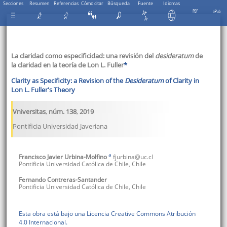
Secciones
Resumen
Referencias
Cómo citar
Búsqueda
Fuente
Idiomas
La claridad como especificidad: una revisión del
desideratum
de
la claridad en la teoría de Lon L. Fuller
*
Clarity as Specificity: a Revision of the
Desideratum
of Clarity in
Lon L. Fuller's Theory
Vniversitas
,
núm. 138
,
2019
Pontificia Universidad Javeriana
a
Francisco Javier
Urbina-Molfino
fjurbina@uc.cl
Pontificia Universidad Católica de Chile
,
Chile
Fernando
Contreras-Santander
Pontificia Universidad Católica de Chile
,
Chile
Esta obra está bajo una Licencia Creative Commons Atribución
4.0 Internacional.