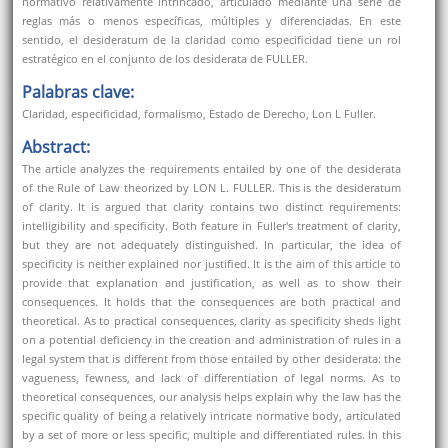
normativo relativamente intrincado, articulado mediante una serie de
reglas más o menos específicas, múltiples y diferenciadas. En este
sentido, el desideratum de la claridad como especificidad tiene un rol
estratégico en el conjunto de los desiderata de FULLER.
Palabras clave:
Claridad, especificidad, formalismo, Estado de Derecho, Lon L Fuller.
Abstract:
The article analyzes the requirements entailed by one of the desiderata
of the Rule of Law theorized by LON L. FULLER. This is the desideratum
of clarity. It is argued that clarity contains two distinct requirements:
intelligibility and specificity. Both feature in Fuller's treatment of clarity,
but they are not adequately distinguished. In particular, the idea of
specificity is neither explained nor justified. It is the aim of this article to
provide that explanation and justification, as well as to show their
consequences. It holds that the consequences are both practical and
theoretical. As to practical consequences, clarity as specificity sheds light
on a potential deficiency in the creation and administration of rules in a
legal system that is different from those entailed by other desiderata: the
vagueness, fewness, and lack of differentiation of legal norms. As to
theoretical consequences, our analysis helps explain why the law has the
specific quality of being a relatively intricate normative body, articulated
by a set of more or less specific, multiple and differentiated rules. In this