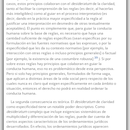
casos, estos principios colaboran con el
desideratum
de la claridad,
tanto al facilitar la comprensión de las reglas (es decir, al hacerlas
más inteligibles) como al guiar en el proceso interpretativo (es
decir, dando en la práctica mayor especificidad a la regla al
justificar una interpretación en desmedro de otras textualmente
aceptables). El punto es simplemente que, para guiar la conducta
humana sobre la base de reglas, es necesario que haya una
cantidad suficiente de reglas específicas (sean específicas por su
formulación en las fuentes normativas que las expresan, o por la
especificidad que les da su contexto normativo [por ejemplo, la
interacción con otras reglas o incluso principios generales] o factual
39
[por ejemplo, la existencia de una costumbre robusta]
). Si por
sobre estas reglas hay principios que colaboran en guiar la
conducta humana, eso no es problemático desde esta perspectiva.
Pero si solo hay principios generales, formulados de forma vaga,
que aplican a distintas áreas de la vida social pero respecto de los
cuales nunca es claro qué exigen específicamente en cada ámbito o
situación, entonces el derecho no podrá en realidad ordenar la
conducta humana.
La segunda consecuencia es teórica. El
desideratum
de claridad
como especificidad tiene un notable poder descriptivo. Como
desideratum
complejo que incluye exigencias sistemáticas de
multiplicidad y diferenciación de las reglas, puede dar cuenta de
ciertos aspectos característicos de los ordenamientos jurídicos
desarrollados. En efecto, los ordenamientos jurídicos aparecen