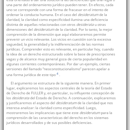
una parte del ordenamiento jurídico pueden tener. En efecto, cada
uno se corresponde con una forma de fracasar en el intento de
ordenar la conducta humana. En el caso del
desideratum
de la
claridad, la claridad como especificidad ilumina una deficiencia
distinta de aquellas relacionadas con otros
desiderata
u otras
dimensiones del
desideratum
de la claridad. Por lo tanto, la mejor
comprensión de la dimensión que aquí elaboraremos permite
prevenir un vicio relevante. Los vicios en cuestión son la excesiva
vaguedad, la generalidad y la indiferenciación de las normas
jurídicas. Comprender esto es relevante, en particular hoy, cuando
la idea de un derecho estructurado sobre la base de prescripciones
vagas y de alcance muy general goza de cierta popularidad en
algunas corrientes contemporáneas. Por dar un ejemplo, ciertas
versiones del llamado “neoconstitucionalismo” parecen apelar a
4
una forma jurídica de este tipo
.
El argumento se estructura de la siguiente manera. En primer
lugar, explicaremos los aspectos centrales de la teoría del Estado
de Derecho de FULLER y, en particular, su influyente concepción de
los
desiderata
del Estado de Derecho. A continuación, explicaremos
y justificaremos el aspecto del
desideratum
de la claridad que nos
interesa analizar: la claridad como especificidad. Luego,
mostraremos las implicancias que tiene este
desideratum
para la
comprensión de las características del derecho en los sistemas
jurídicos desarrollados y de sus posibles deficiencias.