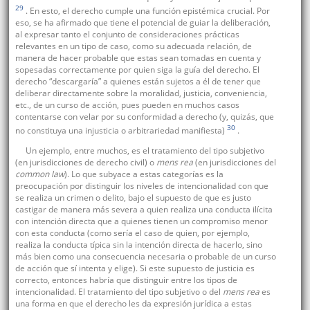
29
. En esto, el derecho cumple una función epistémica crucial. Por
eso, se ha afirmado que tiene el potencial de guiar la deliberación,
al expresar tanto el conjunto de consideraciones prácticas
relevantes en un tipo de caso, como su adecuada relación, de
manera de hacer probable que estas sean tomadas en cuenta y
sopesadas correctamente por quien siga la guía del derecho. El
derecho “descargaría” a quienes están sujetos a él de tener que
deliberar directamente sobre la moralidad, justicia, conveniencia,
etc., de un curso de acción, pues pueden en muchos casos
contentarse con velar por su conformidad a derecho (y, quizás, que
30
no constituya una injusticia o arbitrariedad manifiesta)
.
Un ejemplo, entre muchos, es el tratamiento del tipo subjetivo
(en jurisdicciones de derecho civil) o
mens rea
(en jurisdicciones del
common law
). Lo que subyace a estas categorías es la
preocupación por distinguir los niveles de intencionalidad con que
se realiza un crimen o delito, bajo el supuesto de que es justo
castigar de manera más severa a quien realiza una conducta ilícita
con intención directa que a quienes tienen un compromiso menor
con esta conducta (como sería el caso de quien, por ejemplo,
realiza la conducta típica sin la intención directa de hacerlo, sino
más bien como una consecuencia necesaria o probable de un curso
de acción que sí intenta y elige). Si este supuesto de justicia es
correcto, entonces habría que distinguir entre los tipos de
intencionalidad. El tratamiento del tipo subjetivo o del
mens rea
es
una forma en que el derecho les da expresión jurídica a estas