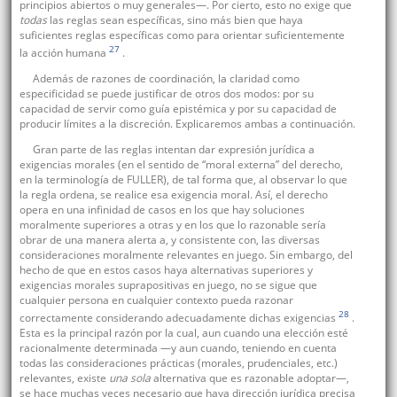
principios abiertos o muy generales—. Por cierto, esto no exige que
todas
las reglas sean específicas, sino más bien que haya
suficientes reglas específicas como para orientar suficientemente
27
la acción humana
.
Además de razones de coordinación, la claridad como
especificidad se puede justificar de otros dos modos: por su
capacidad de servir como guía epistémica y por su capacidad de
producir límites a la discreción. Explicaremos ambas a continuación.
Gran parte de las reglas intentan dar expresión jurídica a
exigencias morales (en el sentido de “moral externa” del derecho,
en la terminología de FULLER), de tal forma que, al observar lo que
la regla ordena, se realice esa exigencia moral. Así, el derecho
opera en una infinidad de casos en los que hay soluciones
moralmente superiores a otras y en los que lo razonable sería
obrar de una manera alerta a, y consistente con, las diversas
consideraciones moralmente relevantes en juego. Sin embargo, del
hecho de que en estos casos haya alternativas superiores y
exigencias morales suprapositivas en juego, no se sigue que
cualquier persona en cualquier contexto pueda razonar
28
correctamente considerando adecuadamente dichas exigencias
.
Esta es la principal razón por la cual, aun cuando una elección esté
racionalmente determinada —y aun cuando, teniendo en cuenta
todas las consideraciones prácticas (morales, prudenciales, etc.)
relevantes, existe
una sola
alternativa que es razonable adoptar—,
se hace muchas veces necesario que haya dirección jurídica precisa