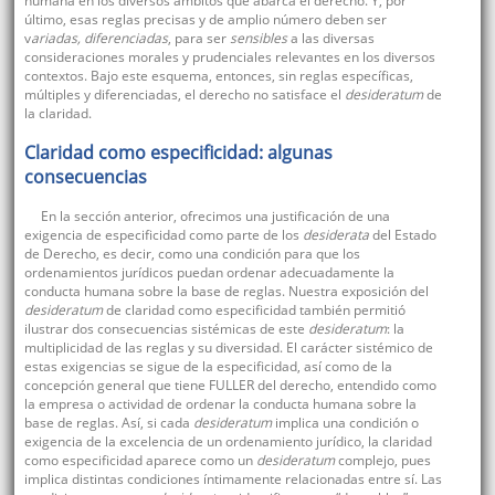
humana en los diversos ámbitos que abarca el derecho. Y, por
último, esas reglas precisas y de amplio número deben ser
v
ariadas, diferenciadas
, para ser
sensibles
a las diversas
consideraciones morales y prudenciales relevantes en los diversos
contextos. Bajo este esquema, entonces, sin reglas específicas,
múltiples y diferenciadas, el derecho no satisface el
desideratum
de
la claridad.
Claridad como especificidad: algunas
consecuencias
En la sección anterior, ofrecimos una justificación de una
exigencia de especificidad como parte de los
desiderata
del Estado
de Derecho, es decir, como una condición para que los
ordenamientos jurídicos puedan ordenar adecuadamente la
conducta humana sobre la base de reglas. Nuestra exposición del
desideratum
de claridad como especificidad también permitió
ilustrar dos consecuencias sistémicas de este
desideratum
: la
multiplicidad de las reglas y su diversidad. El carácter sistémico de
estas exigencias se sigue de la especificidad, así como de la
concepción general que tiene FULLER del derecho, entendido como
la empresa o actividad de ordenar la conducta humana sobre la
base de reglas. Así, si cada
desideratum
implica una condición o
exigencia de la excelencia de un ordenamiento jurídico, la claridad
como especificidad aparece como un
desideratum
complejo, pues
implica distintas condiciones íntimamente relacionadas entre sí. Las