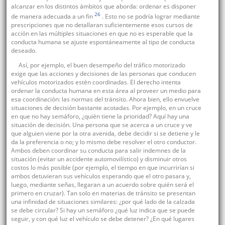
alcanzar en los distintos ámbitos que aborda: ordenar es disponer
26
de manera adecuada a un fin
. Esto no se podría lograr mediante
prescripciones que no detallaran suficientemente esos cursos de
acción en las múltiples situaciones en que no es esperable que la
conducta humana se ajuste espontáneamente al tipo de conducta
deseado.
Así, por ejemplo, el buen desempeño del tráfico motorizado
exige que las acciones y decisiones de las personas que conducen
vehículos motorizados estén coordinadas. El derecho intenta
ordenar la conducta humana en esta área al proveer un medio para
esa coordinación: las normas del tránsito. Ahora bien, ello envuelve
situaciones de decisión bastante acotadas. Por ejemplo, en un cruce
en que no hay semáforo, ¿quién tiene la prioridad? Aquí hay una
situación de decisión. Una persona que se acerca a un cruce y ve
que alguien viene por la otra avenida, debe decidir si se detiene y le
da la preferencia o no; y lo mismo debe resolver el otro conductor.
Ambos deben coordinar su conducta para salir indemnes de la
situación (evitar un accidente automovilístico) y disminuir otros
costos lo más posible (por ejemplo, el tiempo en que incurrirían si
ambos detuvieran sus vehículos esperando que el otro pasara y,
luego, mediante señas, llegaran a un acuerdo sobre quién será el
primero en cruzar). Tan solo en materias de tránsito se presentan
una infinidad de situaciones similares: ¿por qué lado de la calzada
se debe circular? Si hay un semáforo ¿qué luz indica que se puede
seguir, y con qué luz el vehículo se debe detener? ¿En qué lugares