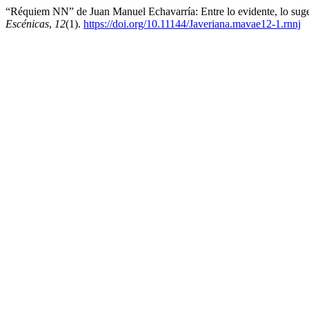
“Réquiem NN” de Juan Manuel Echavarría: Entre lo evidente, lo suge
Escénicas
,
12
(1).
https://doi.org/10.11144/Javeriana.mavae12-1.rnnj