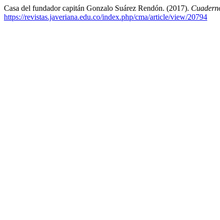
Casa del fundador capitán Gonzalo Suárez Rendón. (2017).
Cuaderno
https://revistas.javeriana.edu.co/index.php/cma/article/view/20794