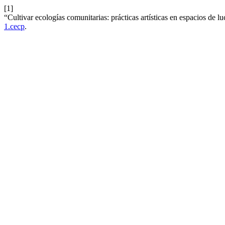
[1]
“Cultivar ecologías comunitarias: prácticas artísticas en espacios de l
1.cecp
.