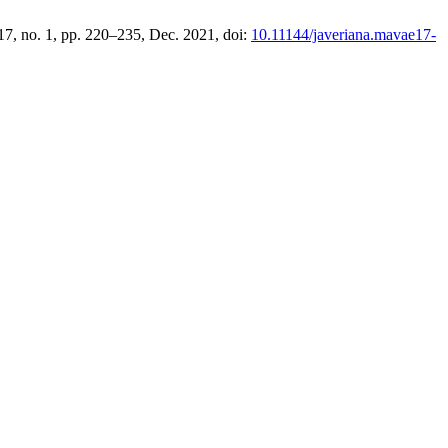
 17, no. 1, pp. 220–235, Dec. 2021, doi:
10.11144/javeriana.mavae17-