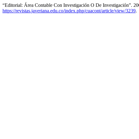
“Editorial: Área Contable Con Investigación O De Investigación”. 2
https://revistas.javeriana.edu.co/index.php/cuacont/article/view/3239
.