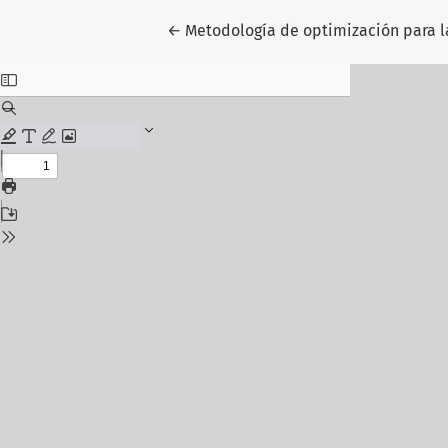
Volver a los detalles del artículo
←
Metodología de optimización para l