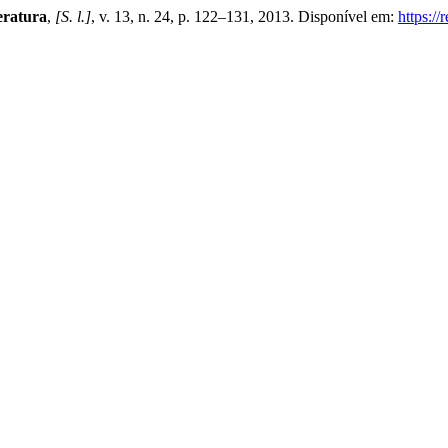
eratura
,
[S. l.]
, v. 13, n. 24, p. 122–131, 2013. Disponível em:
https://