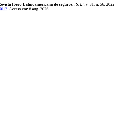
evista Ibero-Latinoamericana de seguros
,
[S. l.]
, v. 31, n. 56, 202
36013
. Acesso em: 8 aug. 2026.