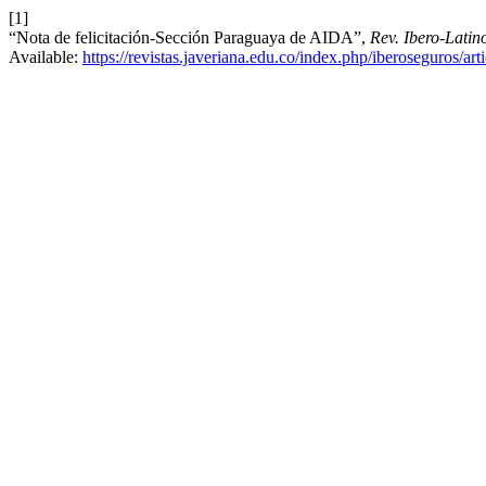
[1]
“Nota de felicitación-Sección Paraguaya de AIDA”,
Rev. Ibero-Lati
Available:
https://revistas.javeriana.edu.co/index.php/iberoseguros/ar