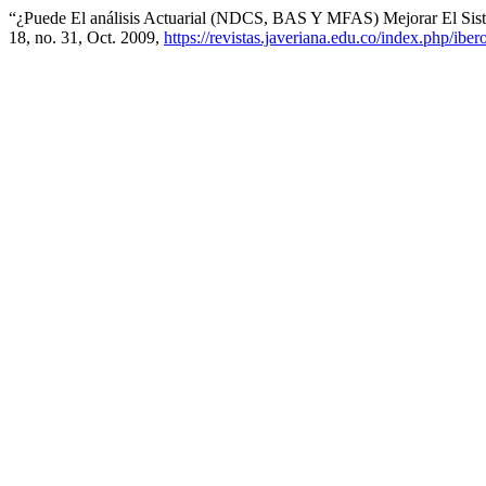
“¿Puede El análisis Actuarial (NDCS, BAS Y MFAS) Mejorar El Sis
18, no. 31, Oct. 2009,
https://revistas.javeriana.edu.co/index.php/ibe