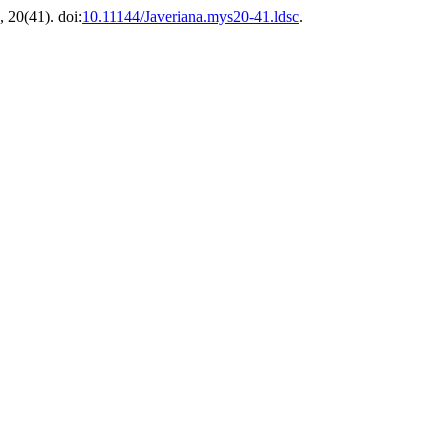
, 20(41). doi:
10.11144/Javeriana.mys20-41.ldsc
.