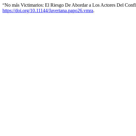
“No más Victimarios: El Riesgo De Abordar a Los Actores Del Conflic
https://doi.org/10.11144/Javeriana.papo26.vmra
.