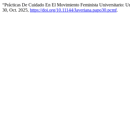
“Prácticas De Cuidado En El Movimiento Feminista Universitario: U
30, Oct. 2025,
https://doi.org/10.11144/Javeriana.papo30.pcmf
.