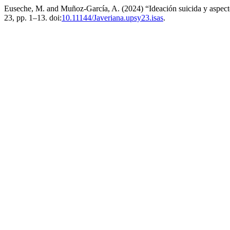
Euseche, M. and Muñoz-García, A. (2024) “Ideación suicida y aspec
23, pp. 1–13. doi:
10.11144/Javeriana.upsy23.isas
.