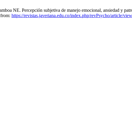
boa NE. Percepción subjetiva de manejo emocional, ansiedad y patro
e from:
https://revistas.javeriana.edu.co/index.php/revPsycho/article/vi