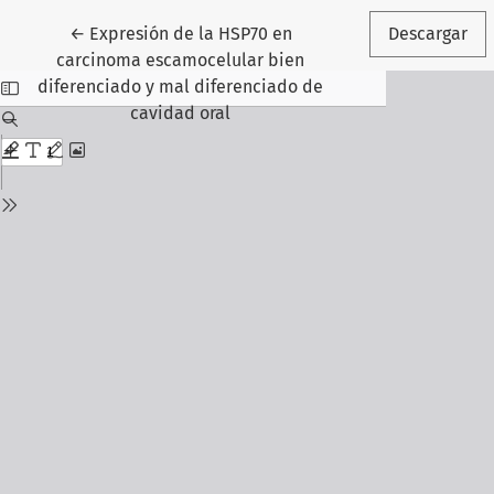
Volver a los detalles del artículo
←
Expresión de la HSP70 en
Descargar
carcinoma escamocelular bien
diferenciado y mal diferenciado de
cavidad oral