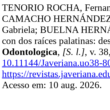
TENORIO ROCHA, Fernan
CAMACHO HERNÁNDEZ, A
Gabriela; BUELNA HERNÁN
con dos raíces palatinas: de
Odontologica
,
[S. l.]
, v. 3
10.11144/Javeriana.uo38-8
https://revistas.javeriana.
Acesso em: 10 aug. 2026.