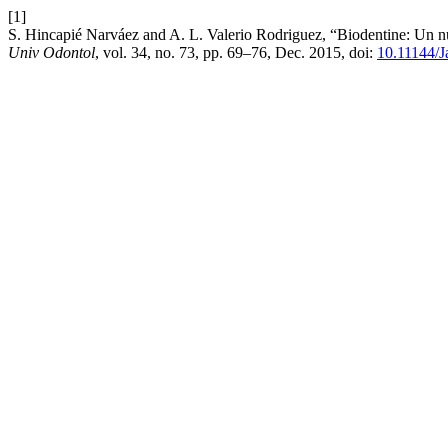
[1]
S. Hincapié Narváez and A. L. Valerio Rodriguez, “Biodentine: Un nu
Univ Odontol
, vol. 34, no. 73, pp. 69–76, Dec. 2015, doi:
10.11144/J