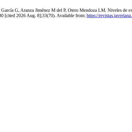
arcía G, Aranza Jiménez M del P, Otero Mendoza LM. Niveles de ex
 30 [cited 2026 Aug. 8];33(70). Available from:
https://revistas.javeria